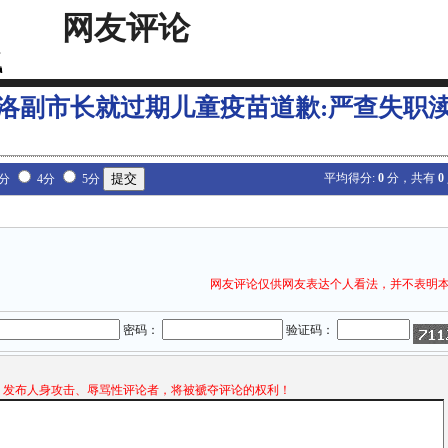
网友评论
洛副市长就过期儿童疫苗道歉:严查失职
平均得分:
0
分，共有
0
3分
4分
5分
网友评论仅供网友表达个人看法，并不表明
密码：
验证码：
发布人身攻击、辱骂性评论者，将被褫夺评论的权利！