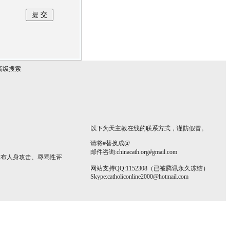
高级搜索
以下为天主教在线的联系方式，谨防假冒。
请将#替换成@
邮件咨询:chinacath.org#gmail.com
发布人身攻击、辱骂性评
网站支持QQ:1152308（已被腾讯永久冻结）
Skype:
catholiconline2000@hotmail.com