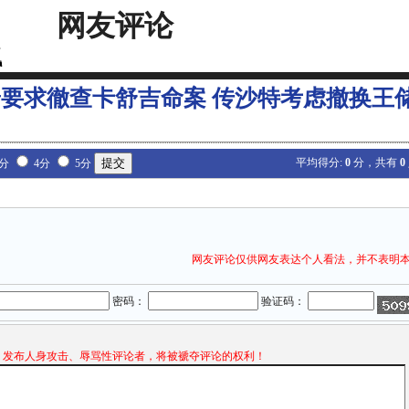
网友评论
要求徹查卡舒吉命案 传沙特考虑撤换王
平均得分:
0
分，共有
0
3分
4分
5分
网友评论仅供网友表达个人看法，并不表明
密码：
验证码：
发布人身攻击、辱骂性评论者，将被褫夺评论的权利！