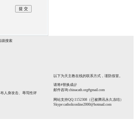
高级搜索
以下为天主教在线的联系方式，谨防假冒。
请将#替换成@
邮件咨询:chinacath.org#gmail.com
发布人身攻击、辱骂性评
网站支持QQ:1152308（已被腾讯永久冻结）
Skype:
catholiconline2000@hotmail.com