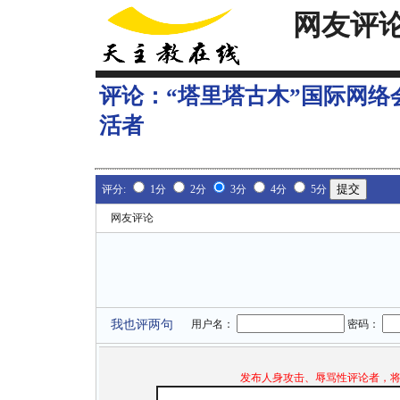
网友评
评论：
“塔里塔古木”国际网
活者
评分:
1分
2分
3分
4分
5分
网友评论
我也评两句
用户名：
密码：
发布人身攻击、辱骂性评论者，