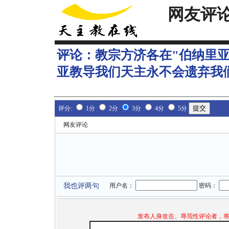
网友评
评论：
教宗方济各在"伯纳里
亚教导我们天主永不会遗弃我
评分:
1分
2分
3分
4分
5分
网友评论
我也评两句
用户名：
密码：
发布人身攻击、辱骂性评论者，