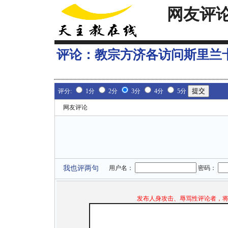
网友评
评论：
教宗方济各访问斯里兰
评分:
1分
2分
3分
4分
5分
网友评论
我也评两句
用户名：
密码：
发布人身攻击、辱骂性评论者，