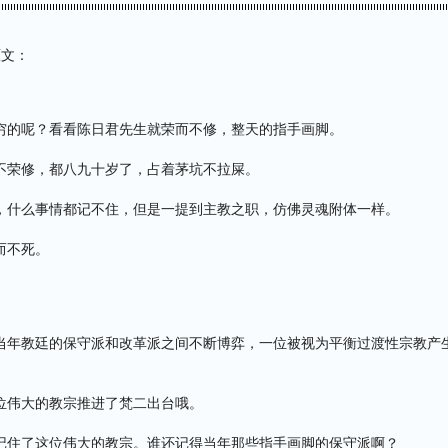
原文：
穷的呢？看看陈日君先生就荣而不修，整天的指手画脚。
不荣修，都八九十岁了，占着茅坑不拉屎。
，什么事情都记不住，但是一提到主教之职，仿佛灵魂附体一样。
而不死。
当年教廷的保守派和改革派之间不断博弈，一位被视为平衡过渡性宗教产
位伟大的教宗推进了梵二出台哦。
记住了这位伟大的教宗。谁还记得当年那些指手画脚的保守派啊？