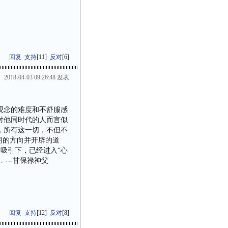
回复
支持
[
11
]
反对
[
6
]
2018-04-03 09:26:48 发表
观念的难度和不舒服感
对他同时代的人而言似
，所有这一切，不但不
明的方向并开辟的道
力吸引下，已经进入“心
---甘保禄神父
回复
支持
[
12
]
反对
[
8
]