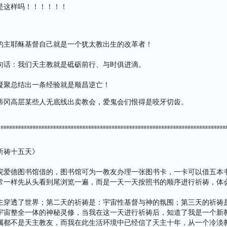
是这样吗！！！！！！
的主耶稣基督自己就是一个犹太教出生的改革者！
句话：我们天主教就是砥砺前行、与时俱进滴。
凝聚总结出一条经验就是顺昌逆亡！
蒂冈高层某些人无底线出卖教会，爱鬼会们恨得是咬牙切齿。
祈祷十五天》
院爱德图书馆借的，图书馆可为一教友办理一张图书卡，一卡可以借五本
常一样先从头看到尾浏览一遍，而是一天一天按照书的顺序进行祈祷，体
主穿透了世界；第二天的祈祷是：宇宙性基督与神的氛围；第三天的祈祷
宇宙整全一体的神秘灵修，当我在这一天进行祈祷后，知道了我是一个新
属都不是天主教友，而我在此生活环境中已经信了天主十年，从一个冷淡