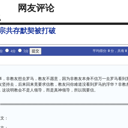
网友评论
宗共存默契被打破
平均得分:
0
分，共有
0
3分
4分
5分
事，非教友想去罗马，教友不愿意，因为非教友本身不信万一去罗马看到
友坚持去，后来回来竟要求信教，教友问你难道没看到罗马的浮华？非教
，这说明教会不是人领导，而是真神领导，所以我要信。
原文：
原文：