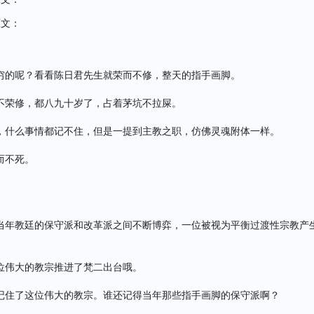
原文：
穷的呢？看看陈日君先生就荣而不修，整天的指手画脚。
不荣修，都八九十岁了，占着茅坑不拉屎。
，什么事情都记不住，但是一提到主教之职，仿佛灵魂附体一样。
而不死。
当年教廷的保守派和改革派之间不断博弈，一位被视为平衡过渡性宗教产
位伟大的教宗推进了梵二出台哦。
记住了这位伟大的教宗。谁还记得当年那些指手画脚的保守派啊？