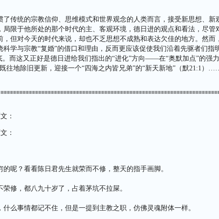
惯了传统的宗教信仰、思维模式和世界观念的人类而言，接受新思想、新
，局限于他所处的那个时代的主、客观环境，德日进的观点和看法，尽管
前，但对今天的时代来说，却也不乏思想不成熟和表达欠佳的地方。然而
挠科学与宗教“复婚”的借口和理由，反而更应该促使我们沿着先驱者们指
底。而这又正好是德日进给我们指出的“进化”方向——在“奥默加点”的强
往地除旧更新，迎接一个“四海之内皆兄弟”的“新天新地”（默21:1）…… 
原文：
原文：
穷的呢？看看陈日君先生就荣而不修，整天的指手画脚。
不荣修，都八九十岁了，占着茅坑不拉屎。
，什么事情都记不住，但是一提到主教之职，仿佛灵魂附体一样。