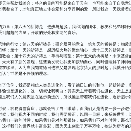
要天主帮助我整合；整合的目的可能是来自于天主，也可能来自于自我意
有我整合了，才能真正地去体会爱和分享得到的爱，所以我这一天我带着
的力量；第六天的祈祷是：进步与超脱，我和我的团体、教友和兄弟姊妹
受到超越的力量，开放的好处和接纳的喜乐。
示性的行动；第八天的祈祷是：研究属灵的意义；第九天的祈祷是：物质
司铎；第十一天的祈祷是：感恩祭火热的聚焦轴心；第十二天的祈祷是：
赖教会；第十四天的祈祷是：等待与盼望；第十五天的祈祷是：未来基督
，天天有了新的发现，这些新发现让我更加接纳自己，同时也理解了神师
差在哪里。因为当我知道德日进神父是发现北京猿人的那时起，我就开始
也认可世界是不停顿的理念。
有了信仰，我还是相信人类是进化的，看了德日进的书和他一起祈祷后，
体验也是进化的，这一切就让我明白：其实天主带着我们在进化，天主是
但是我们人的意识是在逐步前进的，所以祂是带着我们在进化，逐步启示
时候，容易得雪盲症，那就会害了自己眼睛，而我们人是需要一步一步进
时候，我们视力不同的时候，我们需要矫正，以同一目标，来反映世界；
当我们一致的时候，如果我们是对的那很好，如果我们不对的时候，那么
，这样我们的世界就丰富多彩，因为天主创造了万事万物，祂认为所有的