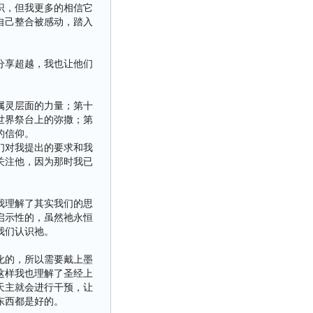
识，但我更多的相信它
自己整合被感动，踏入
分享超越，我也让他们
属灵层面的力量；第十
世界祭台上的弥撒；第
的信仰。
们对我提出的要求和我
关注他，因为那时我已
我理解了其实我们的思
启示性的，虽然祂永恒
我们认识祂。
化的，所以需要戴上墨
这样我也理解了圣经上
天主就会进行干预，让
东西都是好的。