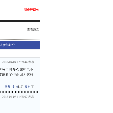
我也评两句
查看原文
人参与评分
2018-04-04 17:39:44 发表
罗马当时多么腐朽岂不
友说看了但正因为这样
回复
支持
[
12
]
反对
[
6
]
2018-04-03 11:25:07 发表