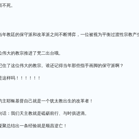
而不死。
当年教廷的保守派和改革派之间不断博弈，一位被视为平衡过渡性宗教产
位伟大的教宗推进了梵二出台哦。
记住了这位伟大的教宗。谁还记得当年那些指手画脚的保守派啊？
是这样吗！！！！！！
的主耶稣基督自己就是一个犹太教出生的改革者！
句话：我们天主教就是砥砺前行、与时俱进滴。
凝聚总结出一条经验就是顺昌逆亡！