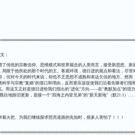
原文：
惯了传统的宗教信仰、思维模式和世界观念的人类而言，接受新思想、新
，局限于他所处的那个时代的主、客观环境，德日进的观点和看法，尽管
前，但对今天的时代来说，却也不乏思想不成熟和表达欠佳的地方。然而
挠科学与宗教“复婚”的借口和理由，反而更应该促使我们沿着先驱者们指
底。而这又正好是德日进给我们指出的“进化”方向——在“奥默加点”的强
往地除旧更新，迎接一个“四海之内皆兄弟”的“新天新地”（默21:1）…… 
举着火把、为我们继续探求照亮道路的先知时，很多人害怕了！！！