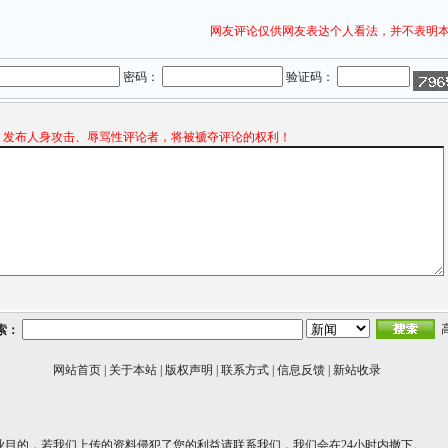
网友评论仅供网友表达个人看法，并不表明
密码：
验证码：
发布人身攻击、辱骂性评论者，将被褫夺评论的权利！
索：
网站首页
|
关于本站
|
版权声明
|
联系方式
|
信息反馈
|
新站收录
业目的，若我们上传的资料侵犯了您的利益请联系我们，我们会在24小时内撤下。