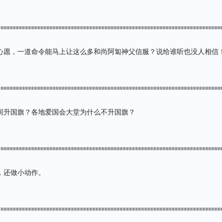
心愿，一道命令能马上让这么多和尚阿匐神父信服？说给谁听也没人相信
间升国旗？各地爱国会大堂为什么不升国旗？
，还做小动作。