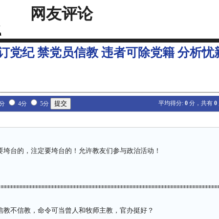
网友评论
订党纪 禁党员信教 违者可除党籍 分析忧
平均得分:
0
分，共有
0
3分
4分
5分
要垮台的，注定要垮台的！允许教友们参与政治活动！
信教不信教，命令可当曾人和牧师主教，官办挺好？