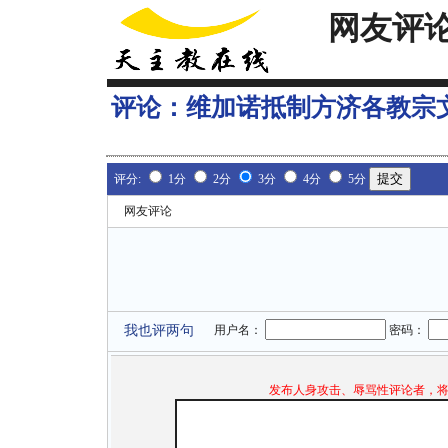
网友评
评论：
维加诺抵制方济各教宗
评分:
1分
2分
3分
4分
5分
网友评论
我也评两句
用户名：
密码：
发布人身攻击、辱骂性评论者，