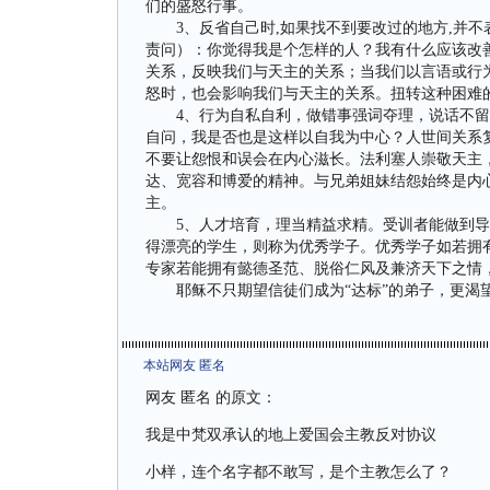
们的盛怒行事。
3、反省自己时,如果找不到要改过的地方,并不
责问）：你觉得我是个怎样的人？我有什么应该改
关系，反映我们与天主的关系；当我们以言语或行
怒时，也会影响我们与天主的关系。扭转这种困难
4、行为自私自利，做错事强词夺理，说话不留
自问，我是否也是这样以自我为中心？人世间关系复
不要让怨恨和误会在内心滋长。法利塞人崇敬天主
达、宽容和博爱的精神。与兄弟姐妹结怨始终是内
主。
5、人才培育，理当精益求精。受训者能做到导
得漂亮的学生，则称为优秀学子。优秀学子如若拥
专家若能拥有懿德圣范、脱俗仁风及兼济天下之情，
耶稣不只期望信徒们成为“达标”的弟子，更渴望
本站网友 匿名
网友 匿名 的原文：
我是中梵双承认的地上爱国会主教反对协议
小样，连个名字都不敢写，是个主教怎么了？