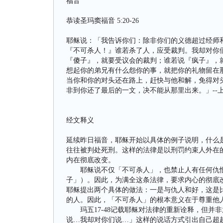
福音
恭读圣玛窦福音 5:20-26
耶稣说：「我告诉你们：除非你们的义德超过经师
『不可杀人！』谁若杀了人，应受裁判。我却对你
『傻子』，就要受议会的裁判；谁若说『疯子』，
想起你的弟兄有什么怨你的事，就把你的礼物留在
当你和你的对头还在路上，赶快与他和解，免得对
非到你还了最后的一文，决不能从那里出来。」--
经文释义
延续昨日福音，耶稣开始以具体的例子说明，什么
往往被判处死刑。这样的法律是以刑罚约束人外在
内在彻底改变。
耶稣说不仅「不可杀人」，也禁止人有任何仇恨
子」）。因此，为满全这条法律，要求内心的彻底
耶稣提出两个具体的做法：一是与仇人和好，这是
的人。因此，「不可杀人」的根本意义在于尊重他
玛五17-48记载耶稣对法律的重新诠释，但并
说…我却对你们说…」这样的说话方式引出自己超