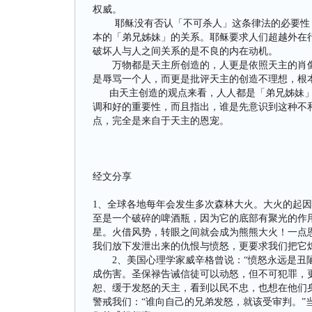
权威。
耶稣没有否认「不可杀人」这条律法的必要性，
本的「弟兄姊妹」的关系。耶稣要求人们超越外在
破坏人与人之间关系的是不良的内在动机。
万物都是天主所创造的，人更是依照天主的肖像
是辱骂一个人，而更是批评天主的创造不理想，根
由天主创造的观点来看，人人都是「弟兄姊妹」
调和好的重要性，而且指出，谁是先意识到这种不
点，完全是来自于天主的恩宠。
经文分享
1、全球各地每年会发生多次森林大火。大火的起
至是一个破碎的啤酒瓶，因为它的底部有聚光的作
星。火借风势，转眼之间就会成为熊熊大火！一点
我们放下发泄出来的仇恨与愤怒，更要求我们把它
2、美国心理学家威辛格曾说：“愤怒永远是丑陋
成伤害。圣保禄告诫信徒可以动怒，但不可犯罪，
恕、缓于发怒的天主，看到以民不忠，也想在他们
警戒我们：“谁向自己的兄弟发怒，就该受审判。”