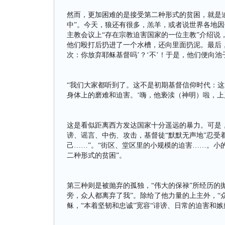
然而，更加困难的是接受第二种形式的贫困，就是
中”。今天，狼还有很多，羔羊，或者说世界各地
主教会议上“存在宗教迫害国家的一位主教”介绍说
他们殴打后扔进了一个水槽，还向里面扔泥。最后
次：你放弃耶稣基督吗’？‘不’！于是，他们便向池
“我们大家都听到了。这不是初期基督信仰时代：
身体上的磨难和迫害。‘嗨，他亵渎（神明）啦，上叉
这是看似距离西方发达国家十分遥远的暴力。可是
谤、谣言、中伤、攻击，基督徒“默默无声地”忍受
己……”。“街区、堂区里的小规模的迫害……。小
二种形式的贫困”。
第三种则是被抛弃的孤独，“伟大的保禄”所经历的
旁，众人都离弃了我”。除给了他力量的上主外，“
稣，“本着坚韧和忠诚”宽容“诽谤、日常的迫害和嫉