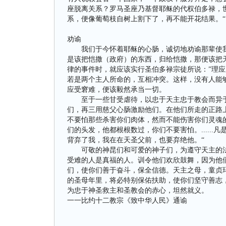
座脱离关系？罗马圣座乃基督耶稣的代权伯多禄，
系，便像葡萄枝自树上割下了，再不能开花结果。“
劝谕
我们于今怀着耶稣的心肠，诚切地劝谕那辈使我
是该把恺撒（政府）的东西，归给恺撒，那便该把
律的事件时，就应该实行圣伯多禄宗徒所说：”理应
若是两个主人所命的，互相冲突。这样，没有人能
应受窘难，便该毅然承当一切。
至于一些甘受虐待，以忠于天主忠于教会而异于常
们，再三用慈父心肠激励他们。在他们所走的正路
不要怕那些杀害你们肉体，然而不能伤害你们灵魂的人
们的头发，他都根根数过，你们不要害怕。.....
背弃了我，我在在天圣父前，也要弃绝他。“
可敬的神昆们和可爱的神子们，为遵守天主的法
受难的人是真福的人。训令他们欢欣鼓舞，因为他
们，使你们善于奋斗，保全信德。天主之母，童贞
的圣母年里，将必特别保佑扶助，使你们坚守善志
为忠于神圣救主和圣教会的赤心，坦然就义。
一一比约十二教宗《致中华人民》通谕