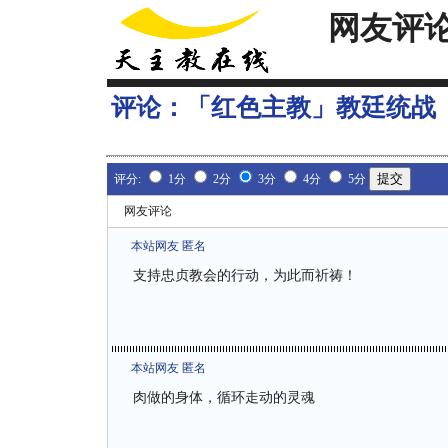
网友评
评论：
「红色主教」教廷统战
评分:
1分
2分
3分
4分
5分
网友评论
本站网友 匿名
支持忠贞教会的行动，为此而祈祷！
本站网友 匿名
肉做的身体，循环走动的灵魂