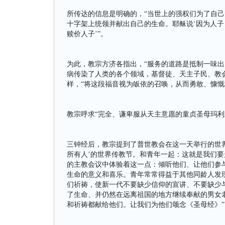
所传达的信息是明确的，“当世上的强权们为了自己
十字架上统领并献出自己的生命。耶稣说‘因为人
赎价人子’”。
为此，教宗方济各指出，“服务的道路是抵制一味出
病传染了人类的各个领域，基督徒、天主子民、教
样，“将这段福音视为皈依的召唤，从而勇敢、慷慨
教宗呼求“完全、谦卑服从天主意愿的童贞圣母玛利
三钟经后，教宗提到了普世教会在这一天举行的世界
所有人’的世界传教节。和青年一起：这就是我们
的主教会议中体验着这一点：倾听他们、让他们参
生命的意义和喜乐。青年常常得益于其他同龄人发
们祈祷，使新一代不要缺少信仰的宣讲、不要缺少
了生命、并仍然在远离祖国的地方继续奉献的男女
和祈祷都献给他们。让我们为他们颂念《圣母经》”