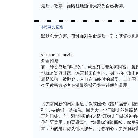
最后，教宗一如既往地邀请大家为自己祈祷。
本站网友 匿名
默默忍受迫害、孤独面对生命最后一刻：基督徒也
salvatore cernuzio
梵蒂冈城
有一种贫穷是“典型的”，就是身心都远离财富、摆
也就是宽容诽谤、谣言和来自堂区、街区的小攻击
就是孤独、被抛弃，人们在临终时的感受。上主召
今天教宗方济各在清晨弥撒圣祭中讲解的道理。
《梵蒂冈新闻网》报道，教宗围绕《路加福音》指
鞋”，要他们一贫如洗。因为天主让门徒走的道路
正的门徒。有一颗“朴素的心”是“开始走门徒道路
你们要善用，但要远离”。“如果你追随耶稣，你便
富，为的是让你为他人服务。可你的心，要摆脱财