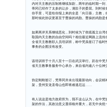
内对天主教的压制将继续加剧，两年的临时期一到
蒂冈已经作了太多的让步，满肚子的委屈。到时候
你手里，可是给你报上来的全是「向日葵」主教，
那时候此协议更甚至于曹操的鸡肋。曹操的鸡肋是
如果两岸关系继续恶化，到时候为了彻底孤立台湾
取国内天主教的自由空间吗？相信最近网路上流传
全省天主教教职人员培训班，称中梵虽签订了临时
事务的企图没有改变。
该培训班于十月八至十一日在武汉举行。距在中梵
省天主教事务服务中心承办，来自省内逾八十位神
协定刚刚签订，梵蒂冈并未出现最新动向，会议精
架，贵州安龙圣母山也即将难逃厄运……
有人说这是地方政府所为，我不这么认为，在中梵
架的作法，其政治意义显得格外重大，若无中央统