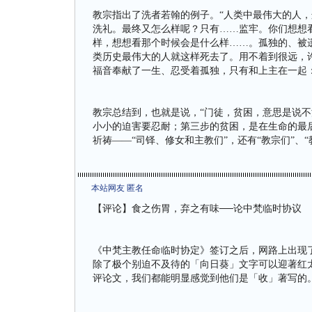
教宗指出了洗者若翰的例子。“人类中最伟大的人，
洗礼。最终又怎么样呢？只有……监牢。你们想想
样，想想看那个时候会是什么样……。孤独的、被
类历史最伟大的人就这样死去了。用不着到很远，
福音奉献了一生、忍受着孤独，只有和上主在一起
教宗总结到，也就是说，“门徒，贫困，意思是说
小小的迫害要忍耐；第三步的贫困，是在生命的最
祈祷——“司铎、修女和主教们”，还有“教宗们”、
本站网友 匿名
【评论】食之伤胃，弃之有味──论中梵临时协议
《中梵主教任命临时协定》签订之后，网路上出现
除了极个别迫不及待的「向日葵」文字可以迎著红
评论文，我们都能明显感觉到他们是「收」著写的