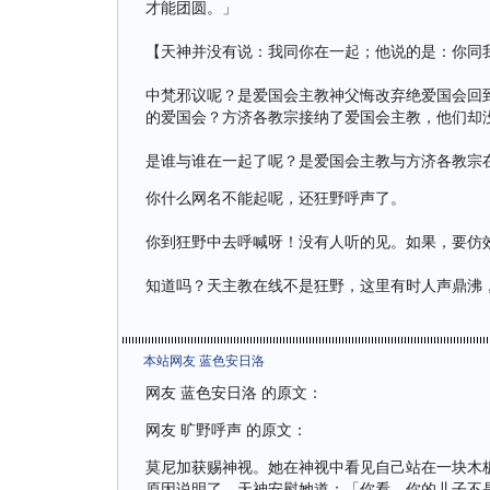
才能团圆。」
【天神并没有说：我同你在一起；他说的是：你同
中梵邪议呢？是爱国会主教神父悔改弃绝爱国会回
的爱国会？方济各教宗接纳了爱国会主教，他们却
是谁与谁在一起了呢？是爱国会主教与方济各教宗
你什么网名不能起呢，还狂野呼声了。
你到狂野中去呼喊呀！没有人听的见。如果，要仿
知道吗？天主教在线不是狂野，这里有时人声鼎沸
本站网友 蓝色安日洛
网友 蓝色安日洛 的原文：
网友 旷野呼声 的原文：
莫尼加获赐神视。她在神视中看见自己站在一块木
原因说明了。天神安慰她道：「你看，你的儿子不