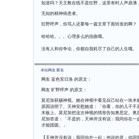
知道吗？天主教在线不是狂野，这里有时人声鼎沸
无知的精神病患者。
狂野呼声，你骂人还要每一篇文章下面转发的啊？
哈哈哈。。。心理多么的扭曲哦。
没有人和你争论，你都自我耗尽了自己的人生哦。
本站网友 匿名
网友 蓝色安日洛 的原文：
网友 旷野呼声 的原文：
莫尼加获赐神视。她在神视中看见自己站在一块木
原因说明了。天神安慰她道：「你看，你的儿子不
木板上。莫尼加把这次神视的情形告知奥思定。奥
尼加答道：「不是的，天神并没有说：我同你在一
才能团圆。」
【天神并没有说：我同你在一起；他说的是：你同