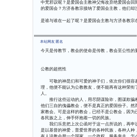
中梵邪议呢？是爱国会主教神父悔改弃绝爱国会回
的爱国会？方济各教宗接纳了爱国会主教，他们却
是谁与谁在一起了呢？是爱国会主教与方济各教宗
本站网友 匿名
今天是传教节，教会的使命是传教，教会至公性的
公教的超然性
可敬的神昆们和可爱的神子们，依次你们很容易
理，他便不能认为公教教友，便不能再有这种荣衔了
人。
推行这些运动的人，用尽阴谋险诈，图谋欺骗朴
他们三自的傀儡教会，便不是真正的爱国份子。然
家教会。可是这样的教会，已经不是公教会，因为已
各民族之上，伸手怀抱着一切的民族。
我们乐意把上次公函对于这一点所说的，再申说
是以基督的神爱，普爱世界的各种民族，各种人种
有人说教会替一个国家，一个政权，服务奔走，怎