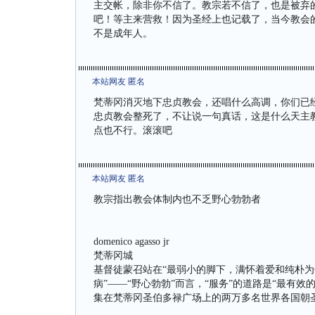
主交帐，除非你不信了。教宗若不信了，也是被弃
吧！等主来营救！因为圣经上也记载了，当今教会的
不是成年人。
本站网友 匿名
梵蒂冈消灭地下忠贞教会，还唱什么高调，你们已
忠贞教会整死了，不让说一句真话，这是什么天主
点也不行。滚滚吧
本站网友 匿名
教宗指出教会体制内也不乏野心勃勃者
domenico agasso jr
梵蒂冈城
基督徒蒙召站在“最弱小的脚下，满怀着爱和纯朴为
病”——“野心勃勃”而言，“服务”的道路是“最有
集在梵蒂冈圣伯多禄广场上的两万多名世界各国朝