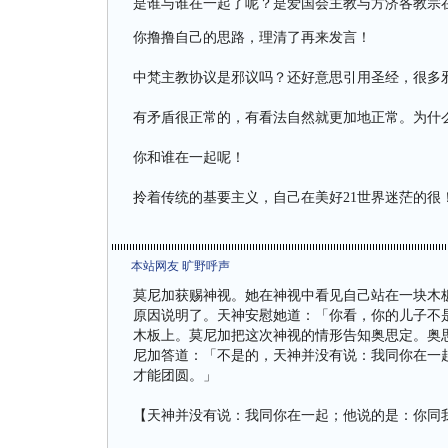
是谁与谁在一起了呢？是爱国会主教与方济各教宗
你撸撸自己的思路，理清了再来发言！
中梵主教协议是邪议吗？还好意思引用圣经，很多
有矛盾很正常的，有看法自然就更加地正常。为什
你和谁在一起呢！
拎着传统的基要主义，自己在美好21世界迷茫的很
本站网友 旷野呼声
莫尼加获赐神视。她在神视中看见自己站在一块木
原因说明了。天神安慰她道：「你看，你的儿子不
木板上。莫尼加把这次神视的情形告知奥思定。奥
尼加答道：「不是的，天神并没有说：我同你在一
才能团圆。」
【天神并没有说：我同你在一起；他说的是：你同