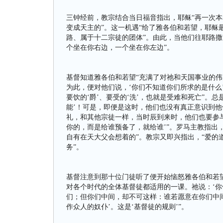
三钟经前，教宗结合当日福音指出，耶稣“再一次
变成天主的”。这一机遇“给了雅各伯和若望，耶稣
路、属于十二宗徒的团体”。由此，当他们往耶路撒
个坐在你右边，一个坐在你左边”。
基督知道雅各伯和若望“充满了对祂和天国事业的
为此，便对他们说，‘你们不知道你们所求的是什么
要饮的‘爵’、要受的‘洗’，也就是受难和死亡”。
能’！可是，即便是这时，他们也没有真正意识到他
礼，和其他宗徒一样，当时辰到来时，他们也要参
你的，而是给谁预备了，就给谁’”。罗马主教指出
自有在天大父会想着的”。教宗又即兴指出，“爱的
务”。
基督注意到那十位门徒听了便开始恼怒雅各伯和若
对各个时代的全体基督徒都适用的一课。祂说：‘
们；但你们中间，却不可这样：谁若愿意在你们中
作众人的奴仆’。这是‘基督徒的规则’”。