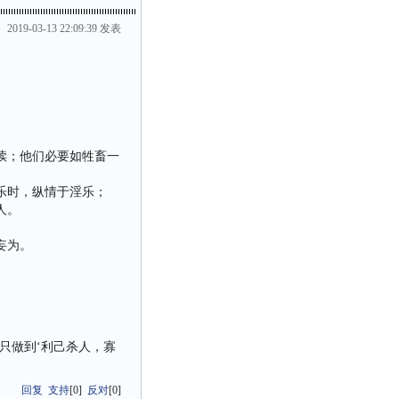
2019-03-13 22:09:39 发表
亵渎；他们必要如牲畜一
宴乐时，纵情于淫乐；
人。
妄为。
只做到‘利己杀人，寡
回复
支持
[
0
]
反对
[
0
]