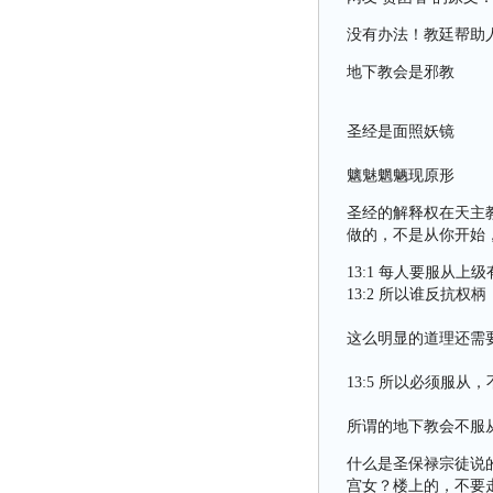
没有办法！教廷帮助
地下教会是邪教
圣经是面照妖镜
魑魅魍魉现原形
圣经的解释权在天主
做的，不是从你开始
13:1 每人要服从
13:2 所以谁反抗
这么明显的道理还需
13:5 所以必须服
所谓的地下教会不服
什么是圣保禄宗徒说
宫女？楼上的，不要