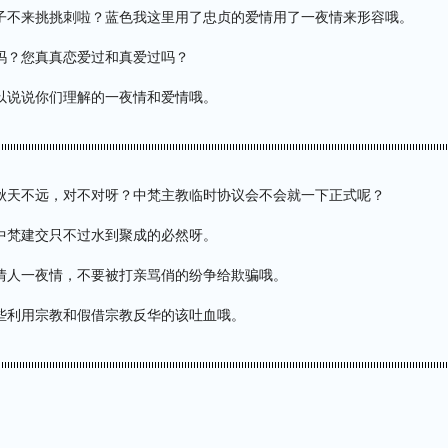
子不来挑挑刺啦？蓝色我这里用了忠贞的爱情用了一夜情来形容哦。
吗？您真真恋爱过和真爱过吗？
以说说你们理解的一夜情和爱情哦。
秋天不远，对不对呀？中梵主教临时协议会不会就一下正式呢？
中梵建交只不过水到聚成的必然呀。
情人一夜情，不要被打亲骂俏的纷争给欺骗哦。
些利用宗教和假借宗教反华的该吐血哦。
：