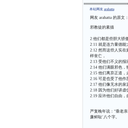
本站网友
arahatta
网友
arahatta
的原文
邪教徒的素描
2:他们都是些胆大骄
2:11 就是连力量
2:12 然而这些人
样丧亡，
2:13 受他们不义
2:14 他们满眼邪
2:15 他们离弃正
2:16 可是也受了
2:17 他们像无水
2:18 因为他们好
2:19 应许他们自
严复晚年说：“垂老
廉鲜耻’八个字。