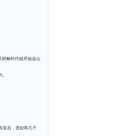
从耶稣时代就开始这么
的。
有皇后，贵妃和几千