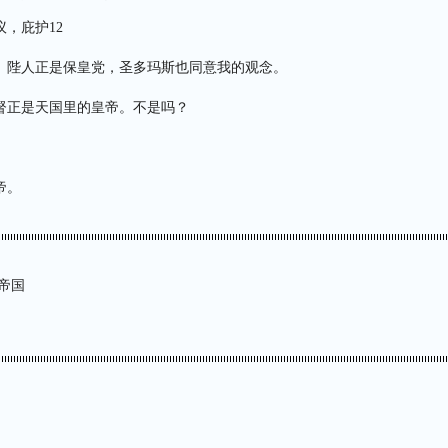
，庇护12
。陛人正是保皇党，圣多玛斯也同意我的观念。
督正是天国里的皇帝。不是吗？
帝。
帝国
：