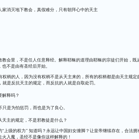
人家消灭地下教会，真假难分，只有朝拜心中的天主
教教会里，不是任人任意释经。解释耶稣的道理由耶稣的宗徒们开始，既
，也不是由有圣经后开始。
上级有权柄的人，因为没有权柄不是从天主来的，所有的权柄都是由天主规定
权柄，就是反抗天主的规定，而反抗的人就是自取处罚。
要解释吗？
从，不只是为怕惩罚，而也是为了良心。
从天主的规定，不是邪教徒是什么？
的“上级的权力” 知道吗？永远让中国妇女缠脚？让皇帝继续存在，合法拥
走火入魔，圣经不是像你这样解释的！