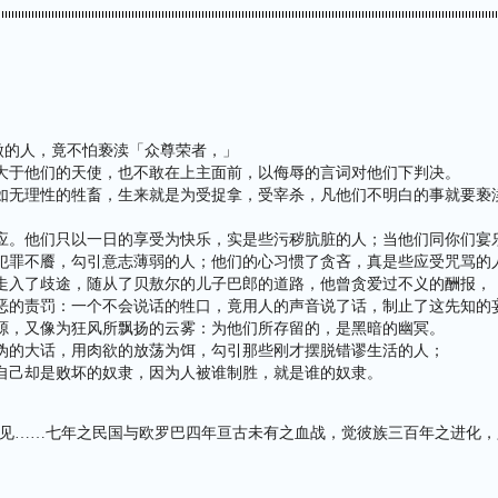
：
傲的人，竟不怕亵渎「众尊荣者，」
德能大于他们的天使，也不敢在上主面前，以侮辱的言词对他们下判决。
实在如无理性的牲畜，生来就是为受捉拿，受宰杀，凡他们不明白的事就要
的报应。他们只以一日的享受为快乐，实是些污秽肮脏的人；当他们同你们
色，犯罪不餍，勾引意志薄弱的人；他们的心习惯了贪吝，真是些应受咒骂的
道，走入了歧途，随从了贝敖尔的儿子巴郎的道路，他曾贪爱过不义的酬报，
他作恶的责罚：一个不会说话的牲口，竟用人的声音说了话，制止了这先知的
的泉源，又像为狂风所飘扬的云雾：为他们所存留的，是黑暗的幽冥。
讲虚伪的大话，用肉欲的放荡为饵，勾引那些刚才摆脱错谬生活的人；
由，自己却是败坏的奴隶，因为人被谁制胜，就是谁的奴隶。
亲见……七年之民国与欧罗巴四年亘古未有之血战，觉彼族三百年之进化，