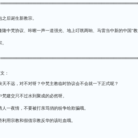
电之后诞生新教宗。
隆隆中梵协议、咔嚓一声一道强光、地上叮咣两响、马雷当中新的中国“教
宗。
原文：
秋天不远，对不对呀？中梵主教临时协议会不会就一下正式呢？
中梵建交只不过水到聚成的必然呀。
情人一夜情，不要被打亲骂俏的纷争给欺骗哦。
些利用宗教和假借宗教反华的该吐血哦。