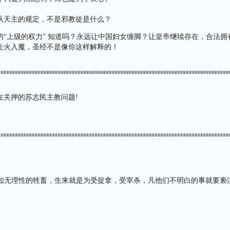
从天主的规定，不是邪教徒是什么？
的“上级的权力” 知道吗？永远让中国妇女缠脚？让皇帝继续存在，合法拥
走火入魔，圣经不是像你这样解释的！
在关押的苏志民主教问题!
实在如无理性的牲畜，生来就是为受捉拿，受宰杀，凡他们不明白的事就要
）