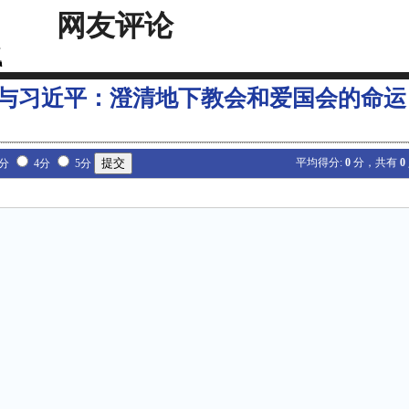
网友评论
与习近平：澄清地下教会和爱国会的命运
平均得分:
0
分，共有
0
3分
4分
5分
：
：
：
：