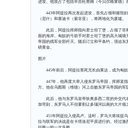
进攻。他攻占了包括辛吉杜努姆（今贝尔格莱德）
443年阿提拉再次发起进攻，首先占领和摧毁妇
（尼什）和塞迪卡（索非亚），将两地化为废墟。
此后，阿提拉挥师指向君士坦丁堡，占领了菲利
面的海岸。匈奴的弓箭手对君士坦丁堡的高大城墙
帝国的残军全部歼灭。随后订立和平条约，强迫东罗马
磅黄金。
图片
445年前后，阿提拉害死兄长由莱达，成为匈奴
447年，他再度大举入侵东罗马帝国，挥师直指
方。他在乌图斯（维德）河上击败东罗马帝国的军
此后，他与东罗马皇帝狄奥多西二世的外交代表进
加苛刻，东罗马人不但要割让多瑙河以南的大片领
451年阿提拉入侵高卢。这时，罗马大将埃提乌
拉与联军的决战是在卡塔洛尼平原进行的。经过激
拉唯一的一次失败。