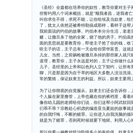
《圣经》全篇都在培养你的奴性，教导你要对主子
些誓约用八个词来概括，就是“顺我者昌，逆我者亡
叫你求生不得，求死不能，让你给埃及当奴隶，给巴
了，犹太人依然还被希特勒搞成那样，看样子这帮
我前面说的约伯的故事。约伯本本分分生活，老老
赌，让撒旦杀了他的全家，烧了他的房子。约伯虽
面的意思就是要教育你，即使主子抢了你的钱，收
听主子的话，主子总有一天会给你荣华富贵。这就
儿女。当然，之前躺枪被撒旦杀掉的那些家人就只
道理，教育你，主子永远是对的，主子让你做什么
儿子。圣经里的上帝和以色列人立下契约，让所有
聊，只是那是因为在干旱的地区大多数人没法洗澡
常的繁殖，保证奴隶主的利益。所以，奴隶主要用
为了让你彻底的自觉服从。奴隶主们还会告诉你，
个人躲在家里撸管，上帝也藏在你的裤裆里，看着你
像你幼儿园的老师给你们说，你们这帮小阿武软回
们乖不乖？宗教处心积虑的编造亚当夏娃的故事就
的自我忏悔，不断的赎罪。让你进入自我洗脑的循
就是为了赎罪，否则死时候就要下地狱。利用人心
所以你看一神教对统治阶级多么的有价值，奴隶主