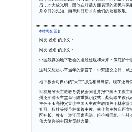
后，才大放光明，因他在对话方面表现的远见与果
杀今日的先知、而等到日后才向他们的坟墓致敬。
本站网友 匿名
网友 匿名 的原文：
网友 匿名 的原文：
中国残存的地下教会的尴尬处境和未来：像庇护十
这时又想起小草当年的豪言了：中梵建交之日，就
地下教会对自己的“天主”那是相当自信。现在还自
经福建省天主教教务委员会同意并报中国天主教主
州泛船浦天主堂举行隆重就职仪式，蔡炳瑞主教代
主任王玉亮神父宣读中国天主教主教团关于林家善
礼冠、权杖等授予林家善主教。林佳善主教庄严宣
区神长、教友，遵守国家宪法，维护祖国统一与社
伟大复兴的中国梦贡献力量。