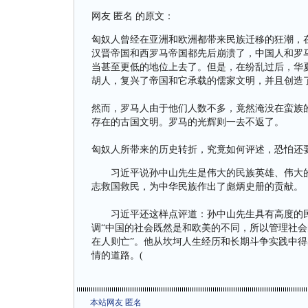
网友 匿名 的原文：
匈奴人曾经在亚洲和欧洲都带来民族迁移的狂潮，在
汉晋帝国和西罗马帝国都先后崩溃了，中国人和罗
当甚至更低的地位上去了。但是，在纷乱过后，华
胡人，复兴了帝国和它承载的儒家文明，并且创造
然而，罗马人由于他们人数不多，竟然淹没在蛮族
存在的古国文明。罗马的光辉则一去不返了。
匈奴人所带来的历史转折，究竟如何评述，恐怕还
习近平说孙中山先生是伟大的民族英雄、伟大的
志救国救民，为中华民族作出了彪炳史册的贡献。
习近平还这样点评道：孙中山先生具有高度的民
调“中国的社会既然是和欧美的不同，所以管理社会
在人则亡”。他从坎坷人生经历和长期斗争实践中
情的道路。(
本站网友 匿名