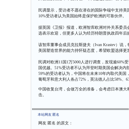
民调显示，受访者不愿在潜在的国际争端中支持美
10%受访者认为美国始终是保护欧洲的可靠伙伴。
据英国《卫报》报道，欧洲智库欧洲对外关系委员会
选表示欢迎，但更多人认为经历特朗普执政四年后
该智库董事会成员克拉斯捷夫（Ivan Kraste
美国塑造世界的能力持怀疑态度，希望欧盟选择更
民调对欧洲11国1万5000人进行调查，发现逾6
国优越。51%受访者不认为拜登时期美国会解决内
59%的受访者认为，中国将在未来10年内取代美
葡萄牙和意大利人各占72%，英法德人占比58%、63
中国收复台湾，会做万全的准备，会考虑日本澳大
击。
本站网友 匿名
网友 匿名 的原文：