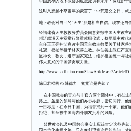
中国残存的地下教会的尴尬处境和未来：像庇护十
这时又想起小草当年的豪言了：中梵建交之日，就
地下教会对自己的“天主”那是相当自信。现在还自
经福建省天主教教务委员会同意并报中国天主教主
州泛船浦天主堂举行隆重就职仪式，蔡炳瑞主教代
主任王玉亮神父宣读中国天主教主教团关于林家善
礼冠、权杖等授予林家善主教。林佳善主教庄严宣
区神长、教友，遵守国家宪法，维护祖国统一与社
伟大复兴的中国梦贡献力量。
http://www.pacilution.com/ShowArticle.asp?ArticleID
陈日君枢机VS韩德力：究竟谁是先知？
在中国教会的官方与非官方两个团体中，有些主教
路上。圣座的领导与他们亦步亦趋，密切同行。他
一目标是：在今日中国，为福音找到一个家。他们
拒绝、甚至被中国海内外朋友批斗的风险。
普世教会以及中国教会事实上应该肯定这些先知。
国本位化生根之路。只有像利玛窦这样的先知，才