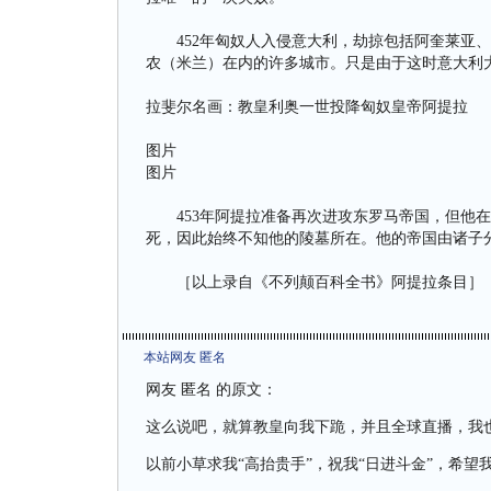
452年匈奴人入侵意大利，劫掠包括阿奎莱亚、
农（米兰）在内的许多城市。只是由于这时意大利
拉斐尔名画：教皇利奥一世投降匈奴皇帝阿提拉
图片
图片
453年阿提拉准备再次进攻东罗马帝国，但他在
死，因此始终不知他的陵墓所在。他的帝国由诸子
［以上录自《不列颠百科全书》阿提拉条目］
本站网友 匿名
网友 匿名 的原文：
这么说吧，就算教皇向我下跪，并且全球直播，我
以前小草求我“高抬贵手”，祝我“日进斗金”，希