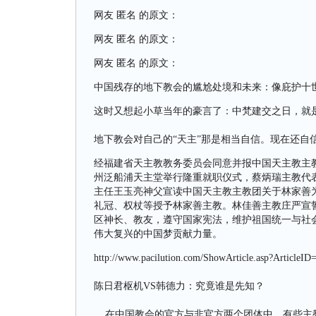
网友 匿名 的原文：
网友 匿名 的原文：
网友 匿名 的原文：
中国残存的地下教会的尴尬处境和未来：像庇护十
这时又想起小草当年的豪言了：中梵建交之日，就
地下教会对自己的“天主”那是相当自信。现在还自
经福建省天主教教务委员会同意并报中国天主教主
州泛船浦天主堂举行隆重就职仪式，蔡炳瑞主教代
主任王玉亮神父宣读中国天主教主教团关于林家善
礼冠、权杖等授予林家善主教。林佳善主教庄严宣
区神长、教友，遵守国家宪法，维护祖国统一与社
伟大复兴的中国梦贡献力量。
http://www.pacilution.com/ShowArticle.asp?ArticleID
陈日君枢机VS韩德力：究竟谁是先知？
在中国教会的官方与非官方两个团体中，有些主教