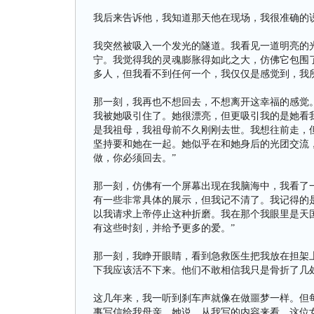
我后来告诉他，我知道那天他在现场，我很准确的
我突然被吸入一个发光的隧道。我看见一道明亮的
宁。我觉得我的灵魂膨胀得如此之大，仿佛它包围
多人，但我看不到任何一个，我仅仅是感觉到，我
那一刻，我再也不想回去，不想离开这幸福的感觉
我被她吸引住了。她很漂亮，但更吸引我的是她看
是我祖母，我祖母前不久刚刚去世。我想往前走，
坚持要和她在一起。她似乎在和她身后的光团交流
做，你必须回去。”
那一刻，仿佛有一个屏幕出现在我脑海中，我看了
有一些非常具体的展示，但我记不清了。我记得的
以我请求上帝停止这种折磨。我在那个我眼里是天
有这些时刻，并给予更多的爱。”
那一刻，我睁开眼睛，看到急救医生把我放在担架
下我应该活不下来。他们不敢相信我只是骨折了几
这几年来，我一听到刹车声就像在做噩梦一样。但
事写信给我母亲，她说，从我写的内容来看，这位