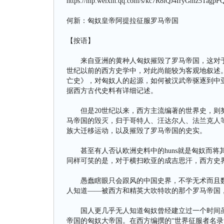
https://mp.weixin.qq.com/s/kc7R8iQJ4IryGmz5TagpP
何新：匈奴皇帝阿提拉征服罗马帝国
【按语】
来自亚洲的黄种人匈奴摧毁了罗马帝国，这对于崇
世纪以前的西方史学中，对此尚能较为客观地叙述
亡史》，对匈奴人的起源，如何被汉武帝驱逐到中
据西方古代史料有详细记述。
但是20世纪以来，西方主流编著的世界史，则努
马帝国的毁灭，归于哥特人、汪达尔人、法兰克人
族大迁移运动，以及摧毁了罗马帝国的史实。
甚至有人否认欧洲史料中的huns就是匈奴而将
同样可笑的是，对于横扫欧亚的成吉思汗，西方史
愚蠢瞎眼只会跟风的中国史界，不学无术而且数
人知道——被西方和精英大吹特吹的那个罗马帝国
国人更几乎无人知道匈奴曾经建立过一个时间虽
帝国的匈奴大帝国。在西方编撰的“世界征服者名录