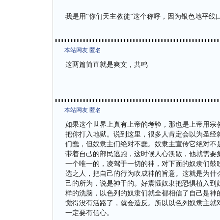
我是用“你们天主教徒”这个称呼，因为银色地平线
本站网友 匿名
这两篇简直就是爽文，共鸣
本站网友 匿名
如果这个世界上真有上帝的考验，那也是上帝用宗
把你打入地狱。说到这里，很多人肯定会以为圣经
们蠢，但奴隶主们绝对不蠢。奴隶主宣传它绝对不
带着自己的部民逃跑，这时候人心涣散，他就需要
一个唯一的，凌驾于一切的神，对下面的奴隶们鼓
选之人，把自己的行为吹成神的旨意。这就是为什
己的所为，说是神干的。好震慑奴隶把恐惧植入到
样的洗脑，以色列的奴隶们就全都相信了自己是神
觉得没有活路了，就会造反。所以以色列奴隶主就
一定要有信心。