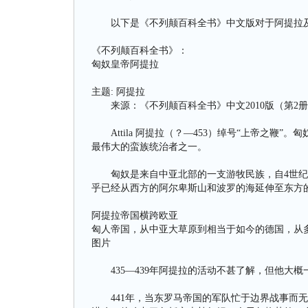
以下是《不列颠百科全书》中文版对于阿提拉及
《不列颠百科全书》：
匈奴皇帝阿提拉
主题: 阿提拉
来源：《不列颠百科全书》中文2010版（第2册
Attila 阿提拉（？—453）绰号“上帝之鞭”。
最伟大的蛮族统治者之一。
匈奴是来自中亚北部的一支游牧民族，自4世纪
乎已经从西方的阿尔卑斯山和波罗的海延伸至东方
阿提拉帝国横跨欧亚
匈人帝国，从中亚大草原到相当于如今的德国，从
图片
435—439年阿提拉的活动不甚了解，但他大概
441年，当东罗马帝国的军队忙于边界战事而无