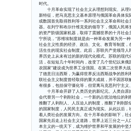
时代。
十月革命实现了社会主义从理想到现实、从理论
新特征，把马克思主义基本原理与俄国革命具体实
或数国首先取得胜利等一系列社会主义革命和社会
器。在列宁和布尔什维克党的领导下，俄国人民将
的资产阶级国家机器，取得了震撼世界的十月社会
宁所说，“苏维埃制度就是由一种革命发展为另一种
社会主义性质的经济、政治、文化、教育等制度，
活生生的现实社会制度。此后，苏联共产党领导人
界历史上从未有过的新的现代化模式。苏联的现代
活，在短短几十年时间内，改变了几个世纪以来俄
农国家”建设成为世界工业强国。在第二次世界大
了德意日法西斯，为赢得世界反法西斯战争的胜利
联社会主义制度曾经取得的重大成就，并不因苏联
有很多，包括保守僵化等，但背离马克思列宁主义
十月革命开辟了人类历史的新纪元。人类自原始
会代替另一个剥削社会，一个新的占统治地位的剥
推翻了人剥削人、人压迫人的制度，推翻了剥削阶
的国家制度，人民民主真正成为现实。从此以后，
着人类社会的发展方向。在十月革命的影响下，社
国家先后走上社会主义道路，世界上近三分之一人
本主义的一统天下，成为维护世界和平发展的中坚