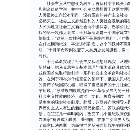
社会主义从空想变为科学，再从科学学说变为制
和剩余价值学说，并把社会主义思想置于这两大理
人类最终走向没有剥削、没有压迫的共产主义社会
必然灭亡、社会主义必然胜利的人类社会发展的客
人民为建立社会主义新社会而不懈探索。巴黎公社
权的第一次伟大尝试，十月革命则是一个国家建立
刻指出，“这第一次胜利还不是最终的胜利”，但“
在什么期间把这一事业进行到底，这个问题并不重
明。”十月革命深刻改变了人类历史发展进程，像
时代。
十月革命实现了社会主义从理想到现实、从理论
新特征，把马克思主义基本原理与俄国革命具体实
或数国首先取得胜利等一系列社会主义革命和社会
器。在列宁和布尔什维克党的领导下，俄国人民将
的资产阶级国家机器，取得了震撼世界的十月社会
宁所说，“苏维埃制度就是由一种革命发展为另一种
社会主义性质的经济、政治、文化、教育等制度，
活生生的现实社会制度。此后，苏联共产党领导人
界历史上从未有过的新的现代化模式。苏联的现代
活，在短短几十年时间内，改变了几个世纪以来俄
农国家”建设成为世界工业强国。在第二次世界大
了德意日法西斯，为赢得世界反法西斯战争的胜利