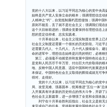
党的十八大以来，以习近平同志为核心的党中央高
始终是共产党人安身立命的根本；强调理想信念动
人精神之“钙”，自觉抵制腐朽思想侵蚀；强调中国
原则不能丢，丢了就不是社会主义；强调我们现在
这个大目标前进的；强调全党要保持在理想信念上
想的坚定信仰者、忠实实践者。
十月革命以来，社会主义现实制度在世界上已存在
社会主义制度还需要一个很长的历史阶段。习近平
还需要几代人、十几代人、几十代人接续奋斗。建
命的进军中，理想信念始终是闪亮的明灯，必将映
第三，必须毫不动摇坚持和发展中国特色社会主义
是党和人民历尽千辛万苦、付出巨大代价取得的根
地、反映中国人民意愿、适应中国和时代发展进步
本保证。中国特色社会主义取得的辉煌成就无可争
得对、走得好。
党的十八大以来，以习近平同志为核心的党中央
局、攻坚克难、强基固本，统筹推进“五位一体”总
入开展具有许多新的历史特点的伟大斗争，开辟了
色社会主义新篇章，进一步增强了全党和全国各族
列宁在十月革命胜利后指出，社会主义是前无古
来完成自己的任务。坚持和发展中国特色社会主义