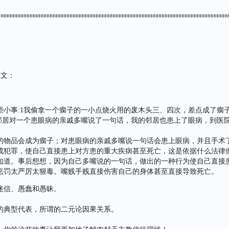
原文：
些小事:1我偷拿一个瘸子的一小点烧火用的废木头三、四次，差点成了瘸
个邻居对一个患眼病的亲戚多嘴说了一句话，我的邻居也患上了眼病，到医
的物品会成为瘸子；对患眼病的亲戚多嘴说一句话会患上眼病，并且手术
成犯罪，使自己直接患上对方患的重大疾病甚至死亡，这是依据什么法律
知道。事后想想，因为自己多嘴说的一句话，做出的一种行为使自己直接
惩罚太严厉太狠毒。嘴贱手贱直接伤害自己的身体甚至直接导致死亡。
迷信、愚蠢和愚昧。
的典型代表，所谓的二元论因果关系。