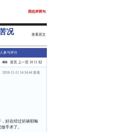
我也评两句
苦况
查看原文
人参与评分
466
首页
上一页
10
11
12
2018-11-11 14:34:44 发表
子，好在经过祈祷耶稣
院做手术了。