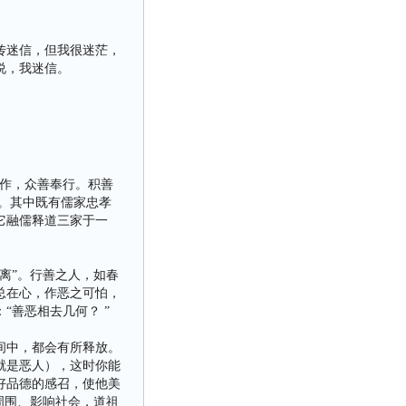
传迷信，但我很迷茫，
说，我迷信。
作，众善奉行。积善
想。其中既有儒家忠孝
它融儒释道三家于一
离”。行善之人，如春
总在心，作恶之可怕，
善恶相去几何？ ”
间中，都会有所释放。
就是恶人），这时你能
好品德的感召，使他美
周围、影响社会，道祖