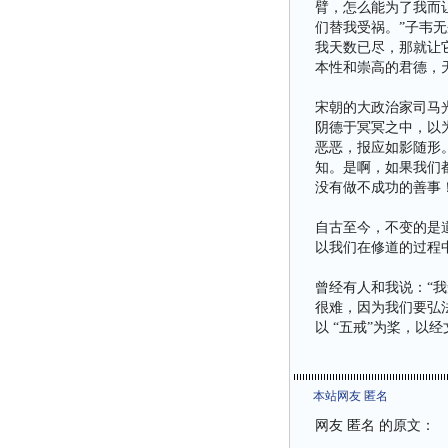
臂，怎么能为了我而
们替我受祸。”子韦
我天数已尽，那就让
本性和崇高的君德，
宋朝的大政治家司马
阴德于冥冥之中，以
恶恶，报应如影随形
知。是啊，如果我们
没有做不成功的善事
自古至今，不变的是
以我们在修道的过程
曾经有人和我说：“
很难，因为我们要弘法
以 “五戒”为桨，
本站网友 匿名
网友 匿名 的原文：