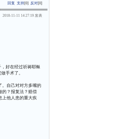
回复
支持
[
0
]
反对
[
0
]
2018-11-11 14:27:19 发表
子，好在经过祈祷耶稣
院做手术了。
了。自己对对方多嘴的
做的？报复法？赔偿
患上他人患的重大疾