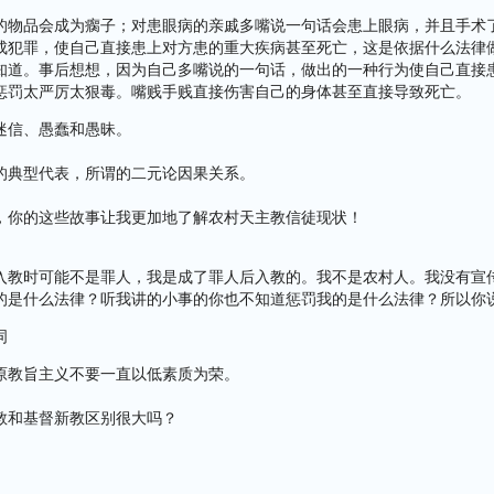
的物品会成为瘸子；对患眼病的亲戚多嘴说一句话会患上眼病，并且手术
成犯罪，使自己直接患上对方患的重大疾病甚至死亡，这是依据什么法律
知道。事后想想，因为自己多嘴说的一句话，做出的一种行为使自己直接
惩罚太严厉太狠毒。嘴贱手贱直接伤害自己的身体甚至直接导致死亡。
迷信、愚蠢和愚昧。
的典型代表，所谓的二元论因果关系。
，你的这些故事让我更加地了解农村天主教信徒现状！
入教时可能不是罪人，我是成了罪人后入教的。我不是农村人。我没有宣
的是什么法律？听我讲的小事的你也不知道惩罚我的是什么法律？所以你
词
原教旨主义不要一直以低素质为荣。
教和基督新教区别很大吗？