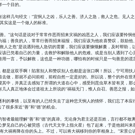
样一个目的。
有这样几句经文：“宜悯人之凶，乐人之善。济人之急，救人之危。见人之
。其实这是一个做人的标准。
之善。”这句话是说对于常常作恶而招来灾祸的凶恶之人，我们应该要怜悯
为福；善良的人，常常行善而招来福报，我们应该为他欢喜赞叹，鼓励他
，救人之危”是说遇到他人急切的需要，我们应该要慷慨解囊，及时帮助，
应该已凭着自己的力量，去救护和解除他人的危难。或是当别人遇到了心
善用一言，予以解救，这也是一种功德，哪怕有的时候只是一句善意的谎
，都是这双手啊！陷害别人和赞叹别人也都是这张口啊！所以，宁可用扶
着去做，那就不必问前程，前程自然一定是好的。所以说，整个的外在世
浸其中，并真正去感知了所谓的大道在心中，感受到昆虫草木皆有灵，那
有几人真正地体会过道祖太上所说的“祸福无门，惟人自召。善恶之报，如
逐利的事情，以至有的人已经失去了这种悲天悯人的情怀，我们忘了本应行
去了很多亲近“善”和“德”的机会。
智者最能理解“善”和“德”的真谛。无论身为君主还是百姓，言行都不敢离“
公梦见自己的心被荧惑（古代天文学上指火星）包了起来，于是他就叫来
能有大祸将降在你的头上。不过，可以将大祸移到你的宰相身上。”宋景公