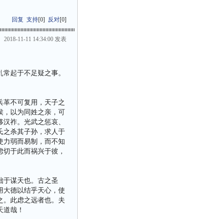
回复
支持
[
0
]
反对
[
0
]
2018-11-11 14:34:00 发表
乱常起于不足疑之事。
兵革不可复用，天子之
侯，以为同姓之亲，可
移汉祚。光武之惩哀、
氏之杀其子孙，求人于
使力弱而易制，而不知
虑切于此而祸兴于彼，
拙于谋天也。古之圣
用大德以结乎天心，使
之。此虑之远者也。夫
天道哉！