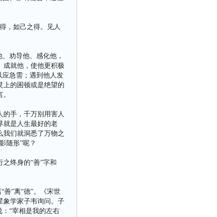
得，如己之得。见人
他、劝导他、感化他，
、成就他，使他更积极
以应急需；遇到他人发
灵上的困顿或是绝望的
言。
人的手，千万别用害人
界就是人生最好的老
么我们就洞悉了万物之
影随形”呢？
之终身的“善”字和
善”离“德”。《宋世
星象学家子韦询问。子
说：“宰相是我的左右