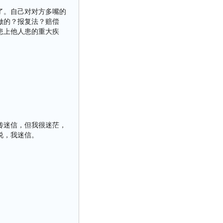
了。自己对对方多嘴的
做的？报复法？赔偿
患上他人患的重大疾
传迷信，但我很迷茫，
说，我迷信。