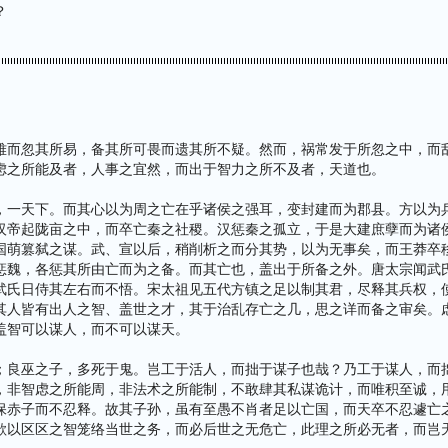
？
难而忽其所易，备其所可畏而遗其所不疑。然而，祸常发于所忽之中，而
虑之所能及者，人事之宜然，而出于智力之所不及者，天道也。
，一天下。而其心以为周之亡在乎诸侯之强耳，变封建而为郡县。方以为
汉帝起陇亩之中，而卒亡秦之社稷。汉惩秦之孤立，于是大建庶孽而为诸
国萌篡弑之谋。武、宣以后，稍削析之而分其势，以为无事矣，而王莽卒
惩魏，各惩其所由亡而为之备。而其亡也，盖出于所备之外。唐太宗闻武
武氏日侍其左右而不悟。宋太祖见五代方镇之足以制其君，尽释其兵权，
其人皆有出人之智、盖世之才，其于治乱存亡之几，思之详而备之审矣。
盖智可以谋人，而不可以谋天。
；良巫之子，多死于鬼。岂工于活人，而拙于谋子也哉？乃工于谋人，而
，非智虑之所能周，非法术之所能制，不敢肆其私谋诡计，而唯积至诚，
保赤子而不忍释。故其子孙，虽有至愚不肖者足以亡国，而天卒不忍遽亡
欲以区区之智笼络当世之务，而必后世之无危亡，此理之所必无者，而岂