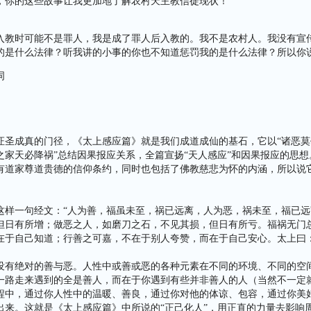
，你的这些故事让我更加地了解农村天主教信徒现状！
入教时可能不是罪人，我是成了罪人后入教的。我不是农村人。我没有宣
的是什么法律？听我讲的小事的你也不知道惩罚我的是什么法律？所以你
词
证圣成真的门径，《太上感应篇》就是我们成道成仙的基石，它以“诸恶莫
之家天必降祸”总结因果报应关系，全篇宣扬“天人感应”和因果报应的思
有道家尊道贵德的信仰条约，同时也包括了佛教慈悲为怀的内涵，所以说
这样一句经文：“人为善，福虽未至，祸已远离，人为恶，祸未至，福已远
但日有所增；做恶之人，如磨刀之石，不见其损，但日有所亏。福祸无门
在于自己知道；行善之可嘉，不在于别人夸赞，而在于自己安心。太上曰：“
没有绝对的善与恶。人性中或善或恶的各种元素在不同的环境、不同的空
一路走来遇到的全是善人，而在于你遇到有些并非善人的人（当然不一定
程中，通过你人性中的温暖、善良，通过你对他的体谅、包容，通过你美
出来。这就是《太上感应篇》中所说的“正己化人”，用正直的力量去影响