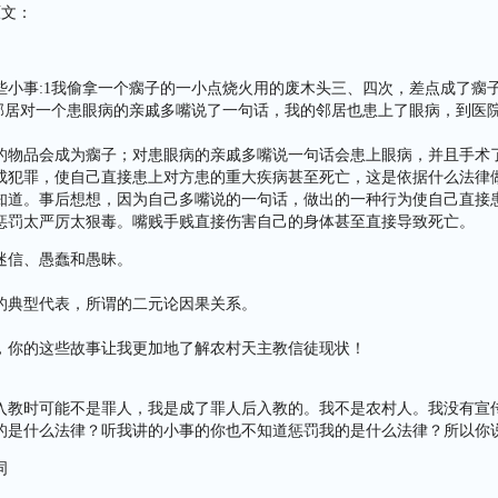
原文：
些小事:1我偷拿一个瘸子的一小点烧火用的废木头三、四次，差点成了瘸
个邻居对一个患眼病的亲戚多嘴说了一句话，我的邻居也患上了眼病，到医
的物品会成为瘸子；对患眼病的亲戚多嘴说一句话会患上眼病，并且手术
成犯罪，使自己直接患上对方患的重大疾病甚至死亡，这是依据什么法律
知道。事后想想，因为自己多嘴说的一句话，做出的一种行为使自己直接
惩罚太严厉太狠毒。嘴贱手贱直接伤害自己的身体甚至直接导致死亡。
迷信、愚蠢和愚昧。
的典型代表，所谓的二元论因果关系。
，你的这些故事让我更加地了解农村天主教信徒现状！
入教时可能不是罪人，我是成了罪人后入教的。我不是农村人。我没有宣
的是什么法律？听我讲的小事的你也不知道惩罚我的是什么法律？所以你
词