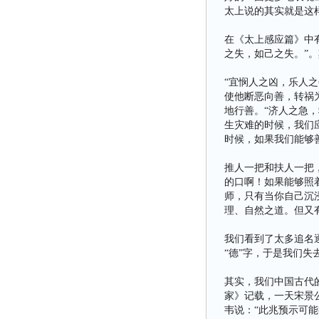
太上说的其实就是这
在《太上感应篇》中
之失，如己之失。”
“宜悯人之凶，乐人
使他断恶向善，转祸
地行善。“济人之急
生灾难的时候，我们
时候，如果我们能够
推人一把和扶人一把
的口啊！如果能够照
师，只有当你自己沉
理、自然之道。但又
我们看到了太多追名
“德”字，于是我们失
其实，我们中国古代的
家》记载，一天宋景
韦说：“此兆预示可