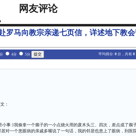
网友评论
赴罗马向教宗亲递七页信，详述地下教会
平均得分:
0
分，共有
0
3分
4分
5分
原文：
些小事:1我偷拿一个瘸子的一小点烧火用的废木头三、四次，差点成了瘸
个邻居对一个患眼病的亲戚多嘴说了一句话，我的邻居也患上了眼病，到医