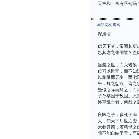
天主和上帝有区别吗
本站网友 匿名
深虑论
虑天下者，常图其所
岂其虑之未周欤？盖
当秦之世，而灭诸侯
位可以世守，而不知
以相继而无变，而七
平，魏之惩汉，晋之
疑似之际而除之，而
子孙卒困于敌国。此
终至乱亡者，何哉？
良医之子，多死于病
人，知天下后世之变
天眷其德，若慈母之
苟不能自结于天，而