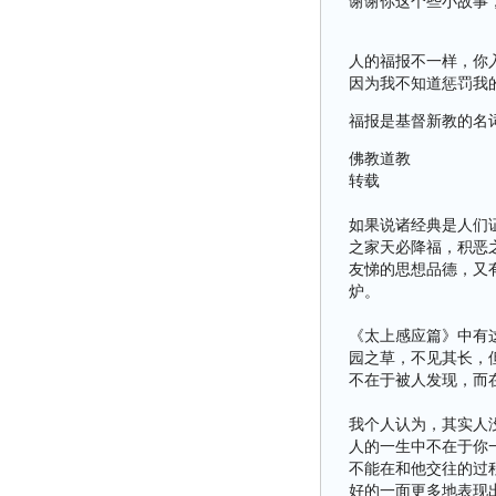
谢谢你这个些小故事
人的福报不一样，你
因为我不知道惩罚我
福报是基督新教的名
佛教道教
转载
如果说诸经典是人们
之家天必降福，积恶
友悌的思想品德，又
炉。
《太上感应篇》中有
园之草，不见其长，
不在于被人发现，而
我个人认为，其实人
人的一生中不在于你
不能在和他交往的过
好的一面更多地表现