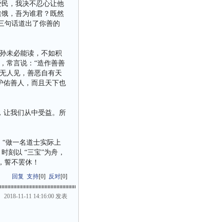
爱民，我决不忍心让他
挨饿，吾为谁君？既然
三句话道出了你善的
孙未必能读，不如积
，常言说：“造作善善
无人见，善恶自有天
护佑善人，而且天下也
，让我们从中受益。所
：“做一名道士实际上
刻以 “三宝”为舟，
，誓不罢休！
回复
支持
[
0
]
反对
[
0
]
2018-11-11 14:16:00 发表