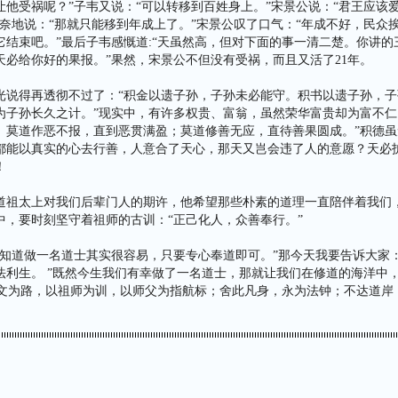
让他受祸呢？”子韦又说：“可以转移到百姓身上。”宋景公说：“君王应该
无奈地说：“那就只能移到年成上了。”宋景公叹了口气：“年成不好，民众
它结束吧。”最后子韦感慨道:“天虽然高，但对下面的事一清二楚。你讲的
天必给你好的果报。”果然，宋景公不但没有受祸，而且又活了21年。
光说得再透彻不过了：“积金以遗子孙，子孙未必能守。积书以遗子孙，子
为子孙长久之计。”现实中，有许多权贵、富翁，虽然荣华富贵却为富不仁
。莫道作恶不报，直到恶贯满盈；莫道修善无应，直待善果圆成。”积德虽
都能以真实的心去行善，人意合了天心，那天又岂会违了人的意愿？天必
！
道祖太上对我们后辈门人的期许，他希望那些朴素的道理一直陪伴着我们
中，要时刻坚守着祖师的古训：“正己化人，众善奉行。”
我知道做一名道士其实很容易，只要专心奉道即可。”那今天我要告诉大家
利生。 ”既然今生我们有幸做了一名道士，那就让我们在修道的海洋中，时
以经文为路，以祖师为训，以师父为指航标；舍此凡身，永为法钟；不达道岸