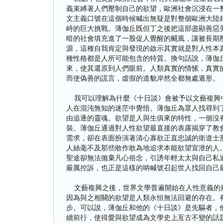
義束縛著人們壓制自己的欲望，歐洲社會沉浸在一
文主義口號在這個時候喊出無疑是對整個歐洲大陸
峙的巨大挑戰。薄伽丘既但丁之後把這部盡顯善惡
暗的社會填充進了一股促人覺醒的颶風，讓被長期
源，這種自我肯定與發現的啟示其實就是對人性本
種性格都是人所可能包含的特質。換句話說，薄伽
來，使其還原到人們眼前。人類真實的情愫，真實
而使偽善的謊言，虛假的道貌岸然全都無處遁形。
我可以理解為什麼《十日談》會被予以文藝複興中
人在混沌無知的迷茫中覺悟。薄伽丘為眾人找尋到
由追逐的靈魂。欲望是人與生俱來的特性，一個沒
裝。薄伽丘通過對人性欲望最直接的表露揭穿了教
需求，卻在表面扮演著清心寡欲正直忠誠的衛道士
人絲毫不及那些敢作敢為地追求本能欲望宣泄的人
聖途卻無法拋棄凡心俗念，引誘年輕太太與自己私
嚴厲控訴，也正是這樣的呐喊號召起世人找回自己
文藝複興之後，世界文學普遍開始在人性意義的拷
因為與之相關的欲望是人類永恒無法回避的存在。
步。可以說，薄伽丘和他的《十日談》是先驅者，
續前行，使得愛與欲望成為文學史上亙古不變的話