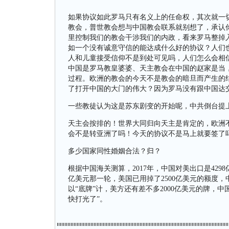
如果协议如此罗马只有名义上的任命权，其次就一
教会，普世教会想与中国教会联系就别想了，承认
里控制我们的教会干涉我们的内政，看来罗马整掉
如一个没有诚意守信的能达成什么好的协议？人们
人和儿童接受信仰不是到处可见吗，人们怎么会相
中国是罗马教皇婆婆、天主教会在中国的赵家是当
过程。欧洲的教会的今天不是教会的暗旦而产生的
了打开中国的大门的伟大？因为罗马没有跟中国达
一些教徒认为这是苏东剧变的开始呢，中共倒台提
天主会按排的！世界大同归向天主是肯定的，欧洲
会不是转亚洲了吗！今天的协议不是马上就要签了
多少国家同性婚姻合法？归？
根据中国海关测算，2017年，中国对美出口是4298
亿美元那一轮，美国已用掉了2500亿美元的额度，中
以“底牌”计，美方还有差不多2000亿美元的牌，中
快打光了”。