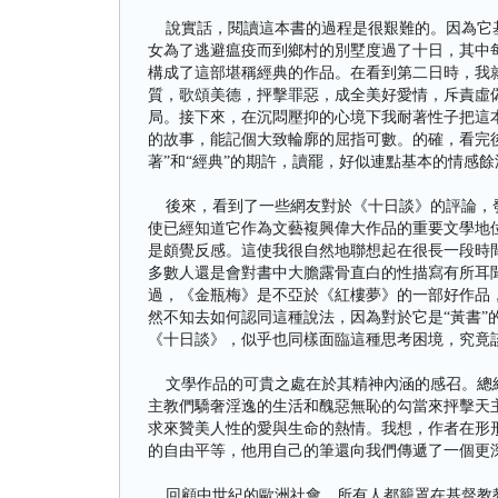
說實話，閱讀這本書的過程是很艱難的。因為它基
女為了逃避瘟疫而到鄉村的別墅度過了十日，其中
構成了這部堪稱經典的作品。在看到第二日時，我
質，歌頌美德，抨擊罪惡，成全美好愛情，斥責虛
局。接下來，在沉悶壓抑的心境下我耐著性子把這
的故事，能記個大致輪廓的屈指可數。的確，看完
著”和“經典”的期許，讀罷，好似連點基本的情感
後來，看到了一些網友對於《十日談》的評論，發現
使已經知道它作為文藝複興偉大作品的重要文學地
是頗覺反感。這使我很自然地聯想起在很長一段時
多數人還是會對書中大膽露骨直白的性描寫有所耳
過，《金瓶梅》是不亞於《紅樓夢》的一部好作品
然不知去如何認同這種說法，因為對於它是“黃書”
《十日談》，似乎也同樣面臨這種思考困境，究竟
文學作品的可貴之處在於其精神內涵的感召。總結
主教們驕奢淫逸的生活和醜惡無恥的勾當來抨擊天
求來贊美人性的愛與生命的熱情。我想，作者在形
的自由平等，他用自己的筆還向我們傳遞了一個更
回顧中世紀的歐洲社會，所有人都籠罩在基督教教