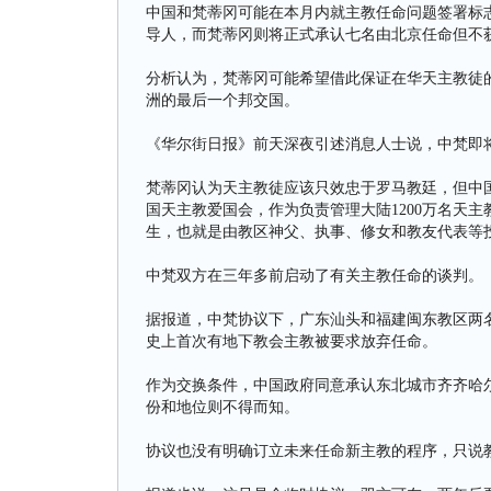
中国和梵蒂冈可能在本月内就主教任命问题签署标
导人，而梵蒂冈则将正式承认七名由北京任命但不
分析认为，梵蒂冈可能希望借此保证在华天主教徒
洲的最后一个邦交国。
《华尔街日报》前天深夜引述消息人士说，中梵即
梵蒂冈认为天主教徒应该只效忠于罗马教廷，但中
国天主教爱国会，作为负责管理大陆1200万名天
生，也就是由教区神父、执事、修女和教友代表等
中梵双方在三年多前启动了有关主教任命的谈判。
据报道，中梵协议下，广东汕头和福建闽东教区两
史上首次有地下教会主教被要求放弃任命。
作为交换条件，中国政府同意承认东北城市齐齐哈
份和地位则不得而知。
协议也没有明确订立未来任命新主教的程序，只说