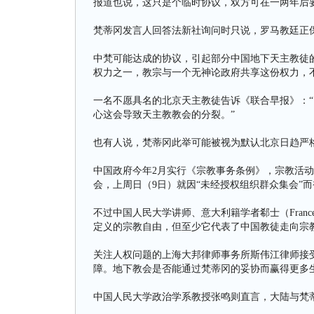
报道也说，这只是个临时协议，双方可在一两年后
梵蒂冈发言人回答法新社询问时只说，罗马教廷正
中梵可能达成的协议，引起部分中国地下天主教徒
权力之一，教宗与一个无神论政府共享这份权力，
一名不愿具名的北京天主教徒告诉《联合早报》：
心这会导致天主教教会的分裂。”
也有人说，梵蒂冈此举可能被视为默认北京日趋严
中国政府今年2月实行《宗教事务条例》，宗教活
会，上周日（9日）就因“未经授权组织群众集会”
不过中国人民大学讲师、意大利籍学者郗士（France
定义的宗教自由，但至少它代表了中国教徒走向宗
关注人权问题的上海大邦律师事务所斯伟江律师接
障。地下教会是否能通过梵蒂冈的妥协而赢得更多
中国人民大学政治学系教授张鸣则直言，大陆与梵蒂