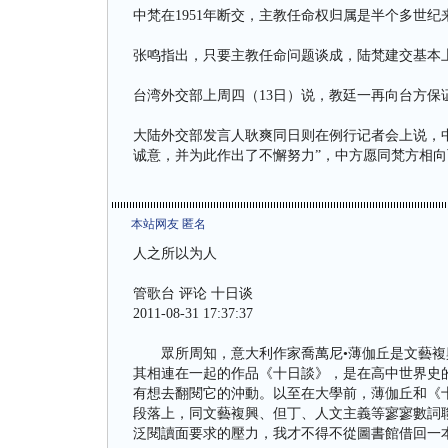
中梵在1951年断交，主教任命权归属是半个多世
张鸣指出，只要主教任命问题谈成，陆梵建交基本
台湾外交部上周四（13日）说，教廷一再向台方保
大陆外交部发言人耿爽同日则在例行记者会上说，
诚意，并为此作出了不懈努力”，中方愿同梵方相
本站网友 匿名
人之所以为人
管歌台 评论 十日谈
2011-08-31 17:37:37
眾所周知，意大利作家喬萬尼•薄伽丘是文藝複興
其相連在一起的作品《十日談》，是在高中世界史
有想去翻閱它的沖動。以至在大學前，薄伽丘和《
段落上，同文藝複興、但丁、人文主義等寥寥數詞
泛閱讀面要求的壓力，我才不得不從圖書館借回一