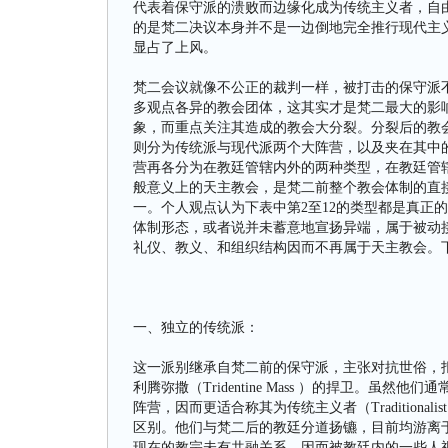
代表着保守派的溃败而边缘化成为传统主义者，自
的是梵二决议本身并不是一边倒地完全推行现代主
显占了上风。
梵二会议就像不公正的裁判一样，被打击的保守派
多观点各异的教会团体，这其实才是梵二最大的影
象，而重点关注其造成的教会大分裂。分裂后的教
则分为传统派与现代派两个大阵营，以及夹在其中
营再各分为在教廷管辖内外的两种类型，在教廷管
般意义上的天主教会，是梵二前整个教会体制的直
一。个人观点认为下表中第2至12的类型都是真正
体制形态，或者说并未蓄意地宣扬异端，属于被动接
礼仪、教义、和组织结构因而不再属于天主教会。
一、独立的传统派：
这一派别继承自梵二前的保守派，主张对抗世俗，
利腾弥撒（Tridentine Mass ）的捍卫。
阵营，因而更适合称其为传统主义者（Traditional
区别。他们与梵二后的教廷分道扬镳，目前均游离于其管辖之
现在的教宗未有共融关系，因而被教廷内的一些人