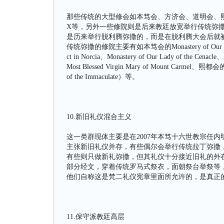
那些传统的大型修会如本笃会、方济会、道明会、熙
X等，另外一些修院则是后来教廷放宽举行传统弥
是历来举行脱利腾弥撒的，而是在脱利腾大会后就
传统弥撒的修院主要有如本笃会的Monastery of Our Lady of th
ct in Norcia、Monastery of Our Lady of the Cena
Most Blessed Virgin Mary of Mount Carmel
of the Immaculate）等。
10.新旧礼仪混合主义
这一类群现体主要是在2007年本笃十六世教宗任
主张新旧礼仪并存，有些偶尔会举行传统拉丁弥撒
有些则只做新礼弥撒，但其礼仪十分接近旧礼的外在形式
部分经文，穿着传统罗马式祭衣，面朝祭台举祭等
他们自称这是梵二礼仪宪章里面所允许的，是真正
11.保守派教廷高层