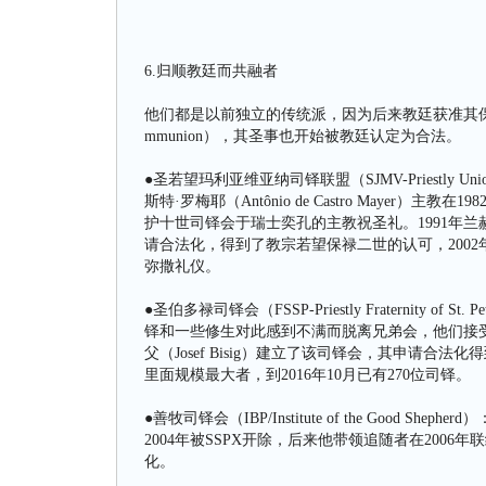
6.归顺教廷而共融者
他们都是以前独立的传统派，因为后来教廷获准其保留
mmunion），其圣事也开始被教廷认定为合法。
●圣若望玛利亚维亚纳司铎联盟（SJMV-Priestly Union 
斯特·罗梅耶（Antônio de Castro Mayer
护十世司铎会于瑞士奕孔的主教祝圣礼。1991年兰赫尔
请合法化，得到了教宗若望保禄二世的认可，200
弥撒礼仪。
●圣伯多禄司铎会（FSSP-Priestly Fraternity
铎和一些修生对此感到不满而脱离兄弟会，他们接
父（Josef Bisig）建立了该司铎会，其申请
里面规模最大者，到2016年10月已有270位司铎。
●善牧司铎会（IBP/Institute of the Good She
2004年被SSPX开除，后来他带领追随者在200
化。