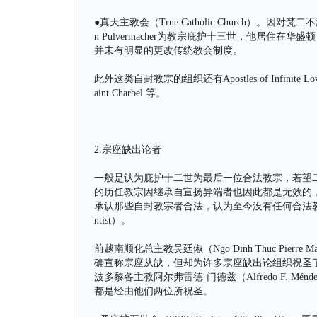
●真天主教会（True Catholic Church）。因
n Pulvermacher为教宗庇护十三世，他居住
并未有明显的更改传统教会制度。
此外这类自封教宗的组织还有Apostles of Infinite Love、Conc
aint Charbel 等。
2.宗座缺出论者
一般是认为庇护十二世为最后一位合法教宗，若望
的历任教宗因继承自宣扬异端者也因此都是无效的
承认那些自封教宗者合法，认为至今没有任何合法教宗
ntist）。
前越南顺化总主教吴廷俶（Ngo Dinh Thuc Pie
确宣称宗座从缺，但却为许多宗座缺出论组织祝圣
波多黎各主教阿尔弗雷德·门德兹（Alfredo F.
都是经由他们两位所祝圣。