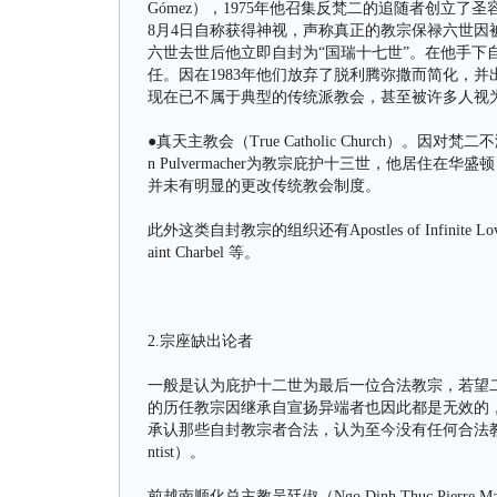
Gómez），1975年他召集反梵二的追随者创立了
8月4日自称获得神视，声称真正的教宗保禄六世
六世去世后他立即自封为“国瑞十七世”。在他手下自
任。因在1983年他们放弃了脱利腾弥撒而简化，
现在已不属于典型的传统派教会，甚至被许多人视
●真天主教会（True Catholic Church）。因
n Pulvermacher为教宗庇护十三世，他居住
并未有明显的更改传统教会制度。
此外这类自封教宗的组织还有Apostles of Infinite Love、Conc
aint Charbel 等。
2.宗座缺出论者
一般是认为庇护十二世为最后一位合法教宗，若望
的历任教宗因继承自宣扬异端者也因此都是无效的
承认那些自封教宗者合法，认为至今没有任何合法教宗
ntist）。
前越南顺化总主教吴廷俶（Ngo Dinh Thuc Pie