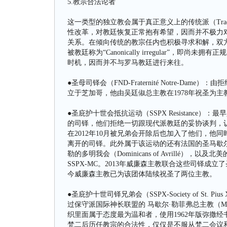
5.教宗合法论者
这一类型的独立教会属于真正意义上的传统派（Tradi
性改革，对教廷恢复正常抱有希望，因而并不极力
关系。在倾向传统的教宗任内也积极寻求和解，双
被教廷称为“Canonically irregular”
时机，因而并不与罗马教廷进行来往。
●圣母司铎会（FND-Fraternité Notre-Dame）
立于芝加哥，他由吴廷俶总主教在1978年祝圣为
●圣庇护十世会抵抗运动（SSPX Resistance
的司铎，他们拒绝一切跟现代派教廷的妥协谈判，
在2012年10月被兄弟会开除后也加入了他们，他同时发起了
离开的司铎。此外属于该运动的还有法国的圣马歇尔·勒菲弗司铎联盟
勒的多明我会（Dominicans of Avrillé），以及北美的Society
SSPX-MC。2013年威廉森主教联合这些司铎成立了圣马歇
今威廉森主教已为该团体陆续祝圣了两位主教。
●圣庇护十世司铎兄弟会（SSPX-Society of S
过保守派国际神长联盟的 马歇尔·勒菲弗总主教（Marc
织里面属于态度最为温和者，使用1962年版弥撒
梵二后历任教宗的合法性，仅仅是不服从梵二会议和