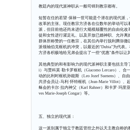
教廷内的现代派神职从一般司铎到教宗都有。
短暂在任的若望·保禄一世可能是个潜在的现代派
改革的主张。现任教宗方济各在位数年的举动可以
派，但目前他还尚未进行大规模颠覆性的自由化改
徒和女性进行濯足礼、以及开放已婚神职、允许离
群体所称赞的一任教宗，在其任内举行脱利腾弥撒
派领袖伯克枢机的冲突，以最近的“Dubia”为代
方济各积极地给兄弟会提出了一些“优惠”条件以让
其他典型的和有影响力的现代派神职主要包括主导了梵二会
i）与贾科莫·勒卡罗枢机（Giacomo Lercaro）、
动的比利时枢机孙能斯（Leo Jozef Suenens）、
共济会员让-马利·怀特枢机（Jean-Marie Villot）
稣会的卡尔·拉内神父（Karl Rahner）和卡罗·玛里亚·
ves Marie-Joseph Congar）等。
五、独立的现代派：
这一派别属于独立于教廷管控之外以天主教自称的