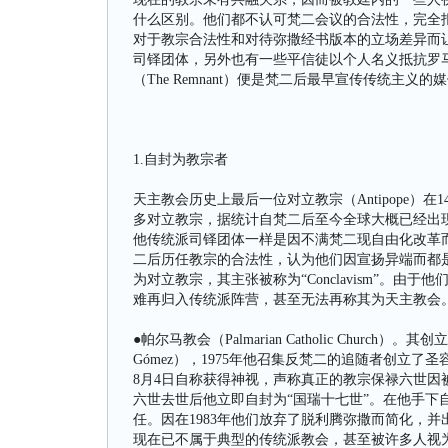
什么区别。他们都不认可梵二会议的合法性，完全
对于教宗合法性和对待弥撒经书版本的立场差异而
司铎团体，另外也有一些平信徒以个人名义抵抗罗
（The Remnant）便是梵二后最早宣传传统主义的
1.自封为教宗者
天主教会历史上最后一位对立教宗（Antipope）
多对立教宗，据统计自梵二后至今全球大概已经出
他传统派司铎团体一样是因不满梵二现自由化改革
二后历任教宗的合法性，认为他们因宣扬异端而都
为对立教宗，其主张被称为“Conclavism”。
难再归入传统派阵营，甚至无法再称其为天主教会
●帕尔马教会（Palmarian Catholic Church）。
Gómez），1975年他召集反梵二的追随者创立了
8月4日自称获得神视，声称真正的教宗保禄六世
六世去世后他立即自封为“国瑞十七世”。在他手下自
任。因在1983年他们放弃了脱利腾弥撒而简化，
现在已不属于典型的传统派教会，甚至被许多人视