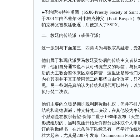
●圣约萨法特神甫团（SSJK-Priestly Society of 
于2001年由巴兹尔·科韦帕克神父（Basil Kov
帕克神父被教廷驱逐，后便加入了SSPX。
二、教廷内传统派（或保守派）：
这一派别与下面第三、四类均为与教宗共融者，受
他们属于和现代派罗马教廷妥协后的传统主义者从对
呼，他们自身通常也不认可传统主义的标签，与反
后的天主教会整体来区别各阵营，这里还是称他们为传统派
内心其实并不真正赞同梵二的那些自由化改革，只
见。另一些则是真的认为传统和现代可以并存，以
执行梵二决议。
他们主要的立场是拥护脱利腾弥撒礼仪，但并不排
结构和道德训诫，并支持梵二决议，在其他较为争
个派别是在教宗若望·保禄二世于1988年发布《天
形成组织的，当时教廷开始允许部分团体或个人申请
订的弥撒经书，在此条件下陆续又有一些举行传统
壮大起来，尤其是2007年发布《Summorum Po