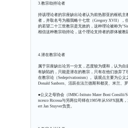
3.教宗劫持论者
持该理论者的宗座缺出论者认为前热那亚的枢机主教朱塞佩·西里
者，并取名号为额我略十七世（Gregory XVI
的若望二十三世教宗是无效的，这种理论被称为“Siri
相信这种教宗劫持论，这个理论支持者的群体被教廷称为“sed
4.潜在教宗论者
属于宗座缺出论另一分支，态度较为缓和，认为自
有缺陷的，只能是潜在的教宗，只有在他们放弃了
在教宗论（Sedeprivationism）。该观点主要为公
Donald Sanborn、活跃在法兰德斯和都灵、米兰、罗马的Ge
●公义之母协会（IMBC-Istituto Mater Boni Con
ncesco Ricossa与另两位司铎在1985年从S
ert Jan Stuyver负责。