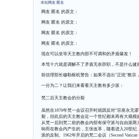
本站网友 匿名
网友 匿名 的原文：
网友 匿名 的原文：
网友 匿名 的原文：
网友 匿名 的原文：
现在可以坐等天主教内部不可调和的矛盾爆发！
本笃十六就是调解不了矛盾无奈辞职，不是什么健
前信理部长穆勒枢机警告：如果不选出“正统”教宗
一分为二？让我们来看看天主教有多少派：
梵二后天主教会的分裂
虽然在1870年梵一会议召开时就因反对“宗座永无谬误论”而
裂，但此后的天主教会近一个世纪都未再有大规模
从梵一后到梵二前的教会内部有保守派与自由派两
响而在教会内产生的，主张改革，随着进入20世
派的反制。1962年开启的梵二会议（Second Vat