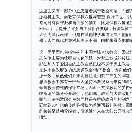
这里面又有一部分中立态度者属于教会高层，即便
派枢机主教。而教宗保禄六世与若望·保禄二世，
都同时有保守派和自由派的倾向，比如保禄六世通过了梵
Missae），提升了许多自由派担任要职，若望保
大会为其代表作，但是在其他神学和道德层面他们
题，因而现代派亦对其表示不满，由此来看应把他
这一类里面也包括特殊的中国大陆合法教会。因政
态斗争主要为牧职合法化问题，对梵二造成的传统
那些加入了爱国会的主教自然已经不属于天主教会
是从未跟政府妥协的忠贞教会/地下教会，因而他
派一致，虽然他们并未明显注意到梵二产生的问题
忠贞教会中亦有一部分因坚持私自祝圣而未得到教
倾向教会传统的保守立场，因而不支持教廷的妥协
即所谓的部分公开教会，他们属于教廷与大陆政府“
职与非法的爱国会主教同样是在汞缠政府的控制之
延续到90年代的传统弥撒换为普通话新礼弥撒，
乱象甚至鼓动异端者，所以近年来在大陆公开教会
活动。