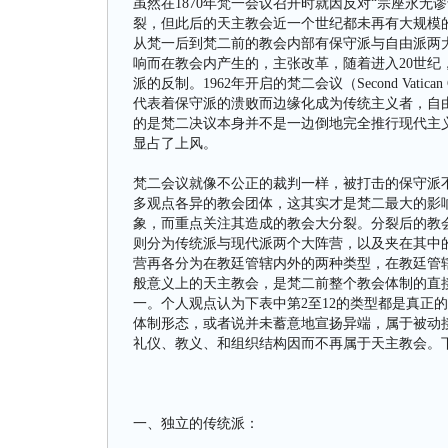
虽然在1870年梵一会议召开时就因反对“宗座永无谬误论”而
裂，但此后的天主教会近一个世纪都未再有大规模
从梵一后到梵二前的教会内部有保守派与自由派两
响而在教会内产生的，主张改革，随着进入20世
派的反制。1962年开启的梵二会议（Second Vat
代表着保守派的溃败而边缘化成为传统主义者，自
的是梵二决议本身并不是一边倒地完全推行现代主
显占了上风。
梵二会议就像不公正的裁判一样，被打击的保守派
多观点各异的教会团体，这其实才是梵二最大的影
象，而重点关注其造成的教会大分裂。分裂后的教
则分为传统派与现代派两个大阵营，以及夹在其中
营再各分为在教廷管辖内外的两种类型，在教廷管
般意义上的天主教会，是梵二前整个教会体制的直
一。个人观点认为下表中第2至12的类型都是真正
体制形态，或者说并未蓄意地宣扬异端，属于被动接
礼仪、教义、和组织结构因而不再属于天主教会。
一、独立的传统派：