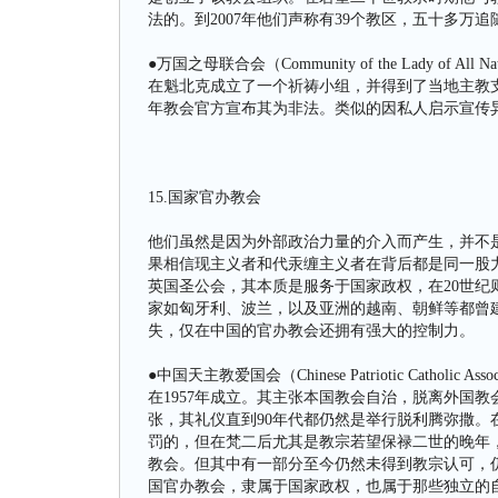
法的。到2007年他们声称有39个教区，五十多万追
●万国之母联合会（Community of the Lady of All
在魁北克成立了一个祈祷小组，并得到了当地主教支
年教会官方宣布其为非法。类似的因私人启示宣传
15.国家官办教会
他们虽然是因为外部政治力量的介入而产生，并不
果相信现主义者和代汞缠主义者在背后都是同一股
英国圣公会，其本质是服务于国家政权，在20世
家如匈牙利、波兰，以及亚洲的越南、朝鲜等都曾
失，仅在中国的官办教会还拥有强大的控制力。
●中国天主教爱国会（Chinese Patriotic Cath
在1957年成立。其主张本国教会自治，脱离外国
张，其礼仪直到90年代都仍然是举行脱利腾弥撒
罚的，但在梵二后尤其是教宗若望保禄二世的晚年
教会。但其中有一部分至今仍然未得到教宗认可，
国官办教会，隶属于国家政权，也属于那些独立的