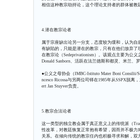
相信这种教宗劫持论，这个理论支持者的群体被教廷称为“sed
4.潜在教宗论者
属于宗座缺出论另一分支，态度较为缓和，认为自
有缺陷的，只能是潜在的教宗，只有在他们放弃了
在教宗论（Sedeprivationism）。该观点主要为公
Donald Sanborn、活跃在法兰德斯和都灵、米兰、罗马的Ge
●公义之母协会（IMBC-Istituto Mater Boni Con
ncesco Ricossa与另两位司铎在1985年从S
ert Jan Stuyver负责。
5.教宗合法论者
这一类型的独立教会属于真正意义上的传统派（Tradi
性改革，对教廷恢复正常抱有希望，因而并不极力
关系。在倾向传统的教宗任内也积极寻求和解，双