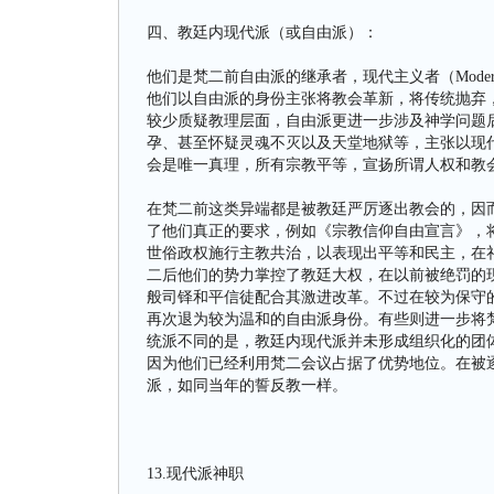
四、教廷内现代派（或自由派）：
他们是梵二前自由派的继承者，现代主义者（Mode
他们以自由派的身份主张将教会革新，将传统抛弃
较少质疑教理层面，自由派更进一步涉及神学问题
孕、甚至怀疑灵魂不灭以及天堂地狱等，主张以现
会是唯一真理，所有宗教平等，宣扬所谓人权和教
在梵二前这类异端都是被教廷严厉逐出教会的，因
了他们真正的要求，例如《宗教信仰自由宣言》，
世俗政权施行主教共治，以表现出平等和民主，在
二后他们的势力掌控了教廷大权，在以前被绝罚的
般司铎和平信徒配合其激进改革。不过在较为保守
再次退为较为温和的自由派身份。有些则进一步将梵
统派不同的是，教廷内现代派并未形成组织化的团
因为他们已经利用梵二会议占据了优势地位。在被
派，如同当年的誓反教一样。
13.现代派神职