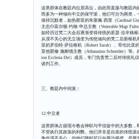
这类群体在教廷内位居高位，由此而直接与教廷内
而多为一种倾向中立的保守派，他们可分为两类，
保持沉默者，如热那亚的朱塞佩·西里（Cardinal Giusep
主忠仆富尔顿·约翰·申总主教（Venerable Msgr F
如经历过梵二大会后逐渐变得传统的若瑟·拉辛格枢机（J
从漠不关心的无立场变为传统倾向的梵二后新枢机和主教
亚的罗伯特·萨拉枢机（Robert Sarah）、哥伦比亚的
亚他那修·施耐德主教（Athanasius Schneider）等
ion Ecclesia Dei）成员，专门负责梵二后
谈判工作。
三、教廷内中间派：
12.中立者
这类群体占据现今教会神职与平信徒中的大多数，
不管执行其政策的利弊。他们并非是自发的传统派
争也漠不关心，但他们随时可以向两边摇摆，是两