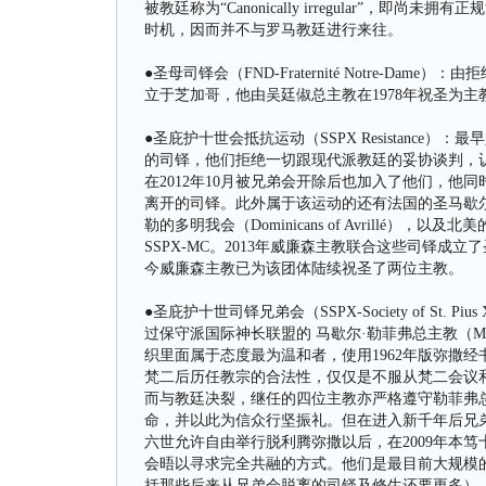
被教廷称为“Canonically irregular”
时机，因而并不与罗马教廷进行来往。
●圣母司铎会（FND-Fraternité Notre-Dame）
立于芝加哥，他由吴廷俶总主教在1978年祝圣为
●圣庇护十世会抵抗运动（SSPX Resistance
的司铎，他们拒绝一切跟现代派教廷的妥协谈判，
在2012年10月被兄弟会开除后也加入了他们，他同时发起了
离开的司铎。此外属于该运动的还有法国的圣马歇尔·勒菲弗司铎联盟
勒的多明我会（Dominicans of Avrillé），以及北美的Society
SSPX-MC。2013年威廉森主教联合这些司铎成立了圣马歇
今威廉森主教已为该团体陆续祝圣了两位主教。
●圣庇护十世司铎兄弟会（SSPX-Society of S
过保守派国际神长联盟的 马歇尔·勒菲弗总主教（Marc
织里面属于态度最为温和者，使用1962年版弥撒
梵二后历任教宗的合法性，仅仅是不服从梵二会议和
而与教廷决裂，继任的四位主教亦严格遵守勒菲弗
命，并以此为信众行坚振礼。但在进入新千年后兄弟
六世允许自由举行脱利腾弥撒以后，在2009年本
会晤以寻求完全共融的方式。他们是最目前大规模的梵
括那些后来从兄弟会脱离的司铎及修生还要更多）