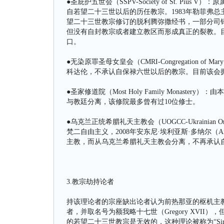
●圣庇护五世会（SSPV-Society of St. Pi
自若望二十三世以后的历任教宗。1983年勒菲弗总
望二十三世教宗修订的脱利腾弥撒经书，一部分司
但没有自封教宗或者建立教区而形成真正的裂教。
口。
●无染原罪圣母女皇会（CMRI-Congregation of Mary I
科达伦，不承认自保禄六世以后的教宗。目前该会拥
●圣家修道院（Most Holy Family Monastery
与教廷分离，该修院最多曾有过10位修士。
●乌克兰正统希腊礼天主教会（UOGCC-Ukrainian Ort
梵二自由主义，2008年安东尼·埃利亚斯·多纳尔（Ant
主教，而从乌克兰希腊礼天主教会分离，不再承认自
3.教宗劫持论者
持该理论者的宗座缺出论者认为前热那亚的枢机主教朱塞佩·西里
者，并取名号为额我略十七世（Gregory XVI
的若望二十三世教宗是无效的，这种理论被称为“Siri