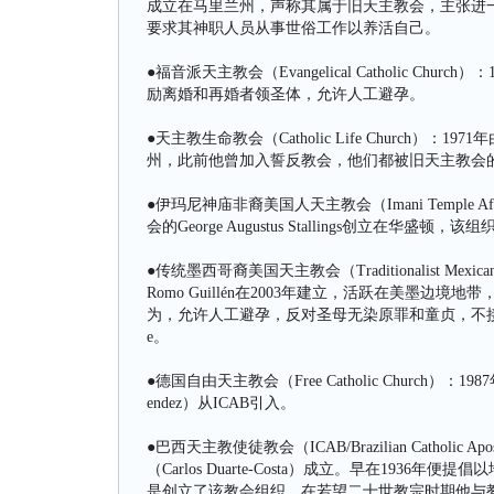
成立在马里兰州，声称其属于旧天主教会，主张进
要求其神职人员从事世俗工作以养活自己。
●福音派天主教会（Evangelical Catholic 
励离婚和再婚者领圣体，允许人工避孕。
●天主教生命教会（Catholic Life Church）：1971年由
州，此前他曾加入誓反教会，他们都被旧天主教会的成
●伊玛尼神庙非裔美国人天主教会（Imani Temple African
会的George Augustus Stallings创立在华
●传统墨西哥裔美国天主教会（Traditionalist Mexica
Romo Guillén在2003年建立，活跃在美墨
为，允许人工避孕，反对圣母无染原罪和童贞，不接受宗
e。
●德国自由天主教会（Free Catholic Church）：198
endez）从ICAB引入。
●巴西天主教使徒教会（ICAB/Brazilian Catholic
（Carlos Duarte-Costa）成立。早在193
是创立了该教会组织。在若望二十世教宗时期他与教