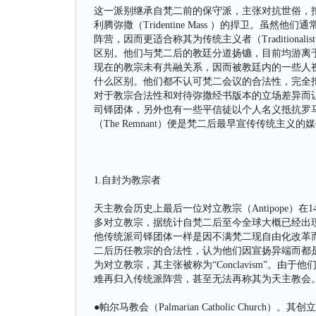
这一派别继承自梵二前的保守派，主张对抗世俗，
利腾弥撒（Tridentine Mass ）的捍卫。
阵营，因而更适合称其为传统主义者（Traditional
区别。他们与梵二后的教廷分道扬镳，目前均游离于其管辖之
现在的教宗未有共融关系，因而被教廷内的一些人
什么区别。他们都不认可梵二会议的合法性，完全
对于教宗合法性和对待弥撒经书版本的立场差异而
司铎团体，另外也有一些平信徒以个人名义抵抗罗
（The Remnant）便是梵二后最早宣传传统主义的
1.自封为教宗者
天主教会历史上最后一位对立教宗（Antipope）
多对立教宗，据统计自梵二后至今全球大概已经出
他传统派司铎团体一样是因不满梵二现自由化改革
二后历任教宗的合法性，认为他们因宣扬异端而都
为对立教宗，其主张被称为“Conclavism”。
难再归入传统派阵营，甚至无法再称其为天主教会
●帕尔马教会（Palmarian Catholic Church）。