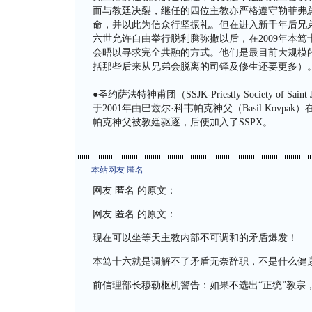
而与教廷决裂，继任的四位主教亦严格遵守勒菲弗
命，并以此为信众行坚振礼。但在进入新千年后兄弟
六世允许自由举行脱利腾弥撒以后，在2009年本
会晤以寻求完全共融的方式。他们是最目前大规模的梵
括那些后来从兄弟会脱离的司铎及修生还要更多）
●圣约萨法特神甫团（SSJK-Priestly Society of 
于2001年由巴兹尔·科韦帕克神父（Basil Kov
帕克神父被教廷驱逐，后便加入了SSPX。
本站网友 匿名
网友 匿名 的原文：
网友 匿名 的原文：
现在可以坐等天主教内部不可调和的矛盾爆发！
本笃十六就是调解不了矛盾无奈辞职，不是什么健
前信理部长穆勒枢机警告：如果不选出“正统”教宗