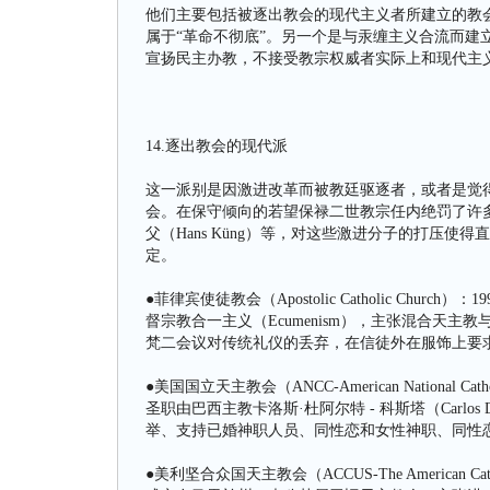
他们主要包括被逐出教会的现代主义者所建立的教
属于“革命不彻底”。另一个是与汞缠主义合流而建
宣扬民主办教，不接受教宗权威者实际上和现代主
14.逐出教会的现代派
这一派别是因激进改革而被教廷驱逐者，或者是觉
会。在保守倾向的若望保禄二世教宗任内绝罚了许
父（Hans Küng）等，对这些激进分子的打压
定。
●菲律宾使徒教会（Apostolic Catholic Church）：
督宗教合一主义（Ecumenism），主张混合天
梵二会议对传统礼仪的丢弃，在信徒外在服饰上要
●美国国立天主教会（ANCC-American National Catho
圣职由巴西主教卡洛斯·杜阿尔特 - 科斯塔（Carlos
举、支持已婚神职人员、同性恋和女性神职、同性恋
●美利坚合众国天主教会（ACCUS-The American Catholic C