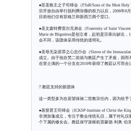
●至圣救主之子司铎会（FSsR/Sons of the Most
宗开放自由举行脱利腾弥撒的权力以后，2008年
目前他们仅有苏格兰和新西兰两个堂口。
●圣文森特费雷尔兄弟会（Fraternity of Saint Vi
Marie de Blignières是创立者，起初是宗
会不同，该团体采用传统的道明礼。
●圣母无染原罪之心忠仆会（Slaves of the Immaculate
成立。由于他在梵二前就与教廷产生了矛盾，因而
在里士满的一个分支在2010年获得了教廷认可而合
7.教廷支持的新团体
这一类型多为在若望保禄二世教宗任内，因为给予
●基督君王司铎会（ICKSP-Institute of Christ the 
非洲加蓬成立，专注于教会传统礼仪，属于对礼仪要
个下属的修女会。教廷保守派枢机雷蒙德·利奥·伯