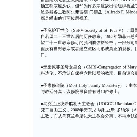
确宣称宗座从缺，但却为许多宗座缺出论组织祝圣
波多黎各主教阿尔弗雷德·门德兹（Alfredo F.
都是经由他们两位所祝圣。
●圣庇护五世会（SSPV-Society of St. Pi
自若望二十三世以后的历任教宗。1983年勒菲弗总
望二十三世教宗修订的脱利腾弥撒经书，一部分司
但没有自封教宗或者建立教区而形成真正的裂教。
口。
●无染原罪圣母女皇会（CMRI-Congregation of Mary I
科达伦，不承认自保禄六世以后的教宗。目前该会拥
●圣家修道院（Most Holy Family Monastery
与教廷分离，该修院最多曾有过10位修士。
●乌克兰正统希腊礼天主教会（UOGCC-Ukrainian Ort
梵二自由主义，2008年安东尼·埃利亚斯·多纳尔（Ant
主教，而从乌克兰希腊礼天主教会分离，不再承认自