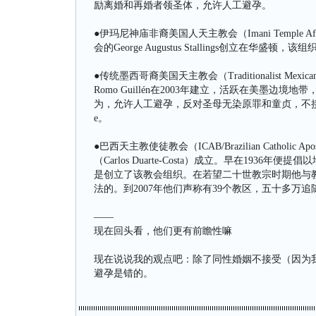
励离婚和再婚者领圣体，允许人工避孕。
●伊玛尼神庙非裔美国人天主教会（Imani Temple African
会的George Augustus Stallings创立在华
●传统墨西哥裔美国天主教会（Traditionalist Mexica
Romo Guillén在2003年建立，活跃在美墨
为，允许人工避孕，反对圣母无染原罪和童贞，不接受宗
e。
●巴西天主教使徒教会（ICAB/Brazilian Catholic
（Carlos Duarte-Costa）成立。早在193
是创立了该教会组织。在若望二十世教宗时期他与教
法的。到2007年他们声称有39个教区，五十多万追
——
现在回头看，他们更有前瞻性嘛
现在说说我的观点吧：除了同性婚姻不接受（因为
避孕是错的。