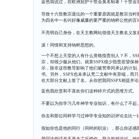
蓝色我说过，在欧洲庇护十世会臭名昭著！十世会
导致十六世教宗退位的一个重要原因就是教宗当时
为四名中一名叫好像威廉的要严重的纳粹公然的言
不亮明自己身份，在天主教网站假借天主教名义发
滚！同情和支持纳粹思想的。
一个不想上天堂的人有什么资格指责别人？不，SS
宗，却很少服从他们。就算SSPX很少指责若望保
示，除非这些教导影响了他们被梵蒂冈承认的计划。比
书。另外，SSPX也未承认梵二文献中有异端，而
在大部分文献上签了名。从你把我同SSPX相提并
蓝色我欣赏和不喜欢你们这种碎片式的思维方式。
不要以为你学习几年神学专业知识，有什么了不起
你去和那位同样学习过神学专业知的识评论去比一
假如你也是他的同行（同样的职业），那么你还感
我回这些话并不是为了反驳你。我之前就说过，对