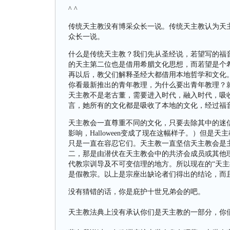
^ ^
传统天主教没有博采众长一说。传统天主教认为天
众长一说。
什么是传统天主教？我们先从圣经说，若望写的福音
的天主第二位也是借用希腊文化思想，而若望是个
再以后，教父们解释圣经大都借用本地哲学和文化
你看最新推出的青年教理，为什么要出青年教理？
天主教不是老古董，需要进入时代，融入时代，吸
言，她所有的文化都是吸收了本地的文化，经过福
天主教会一直尊重不同的文化，只要去除其中的迷信成
影响，Halloween变成了现在这幅样子。）但
只是一直在容忍它们。天主教一直坚信天主教会是
二，那是由潜伏在天主教会中的共济会成员或其他
代教宗训导及不可变信理的地方。所以现在的“天主
是假教宗。以上是宗座出缺论者们得出的结论，而
没有猜错的话，你是庇护十世兄弟会的吧。
天主教法典上没有承认你们是天主教的一部分，你