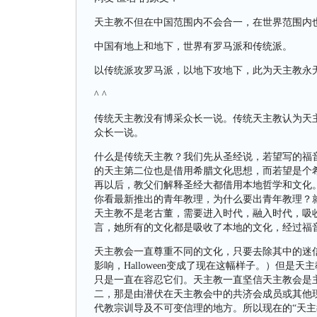
天主教不但在中国范围内不会合一，在世界范围内
中国有地上和地下，世界有罗马派和传统派。
以传统派攻罗马派，以地下攻地下，此为天主教永
^ ^
传统天主教没有博采众长一说。传统天主教认为天
众长一说。
什么是传统天主教？我们先从圣经说，若望写的福音
的天主第二位也是借用希腊文化思想，而若望是个
再以后，教父们解释圣经大都借用本地哲学和文化
你看最新推出的青年教理，为什么要出青年教理？
天主教不是老古董，需要进入时代，融入时代，吸
言，她所有的文化都是吸收了本地的文化，经过福
天主教会一直尊重不同的文化，只要去除其中的迷信成
影响，Halloween变成了现在这幅样子。）但
只是一直在容忍它们。天主教一直坚信天主教会是
二，那是由潜伏在天主教会中的共济会成员或其他
代教宗训导及不可变信理的地方。所以现在的“天主