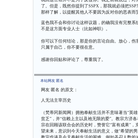
了。但是，既然你提到了SSPX，那我就必须把SS
那样了解，以提醒其他人不要因为反对你的恶表而贸
蓝色我不会和你讨论这样议题，的确我没有完整系统
不是这方面专业人士（比如神职）。
你可以下任何结论，那是你的言论自由。放心，伤
只属于自己，你不要很在意。
感谢你回贴和评论了，尊重我了。
本站网友 匿名
网友 匿名 的原文：
人无法主宰历史
（梵蒂冈新闻网）拥抱奉献生活并不意味著当“英雄
贫乏”，并“信赖上主以及祂无限的爱”。教宗方济
宗在回顾该联合会的历史时，赞誉它“富有成果”，
望未来，意识到今天奉献生活的意义，做“希望的男
教宗也谈及今天奉献生活的困难，例如圣召人数的