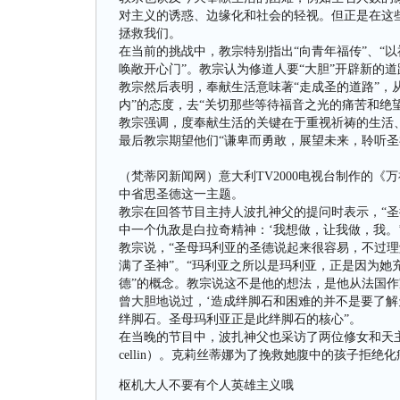
对主义的诱惑、边缘化和社会的轻视。但正是在这
拯救我们。
在当前的挑战中，教宗特别指出“向青年福传”、“
唤敞开心门”。教宗认为修道人要“大胆”开辟新的
教宗然后表明，奉献生活意味著“走成圣的道路”，
内”的态度，去“关切那些等待福音之光的痛苦和绝
教宗强调，度奉献生活的关键在于重视祈祷的生活
最后教宗期望他们“谦卑而勇敢，展望未来，聆听圣
（梵蒂冈新闻网）意大利TV2000电视台制作的《
中省思圣德这一主题。
教宗在回答节目主持人波扎神父的提问时表示，“圣
中一个仇敌是白拉奇精神：‘我想做，让我做，我。
教宗说，“圣母玛利亚的圣德说起来很容易，不过理
满了圣神”。“玛利亚之所以是玛利亚，正是因为她
德”的概念。教宗说这不是他的想法，是他从法国作家约瑟
曾大胆地说过，‘造成绊脚石和困难的并不是要了解
绊脚石。圣母玛利亚正是此绊脚石的核心”。
在当晚的节目中，波扎神父也采访了两位修女和天主的忠
cellin）。克莉丝蒂娜为了挽救她腹中的孩子拒绝
枢机大人不要有个人英雄主义哦