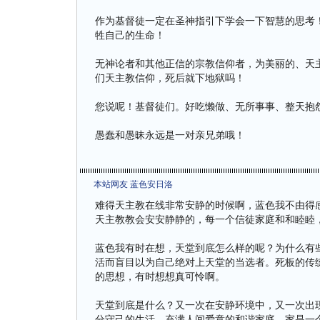
作为基督徒一定在圣神指引下学会一下智慧的思考
牲自己的生命！
无神论者和其他正信的宗教信仰者，为美丽的、天
们天主教信仰，死后就下地狱吗！
您说呢！基督徒们。好吃懒做、无所事事、整天抱
愚蠢和愚昧永远是一对亲兄弟哦！
本站网友 蓝色安日洛
难得天主教在线非常安静的时候啊，蓝色我不由得
天主教教会安安静静的，每一个信徒家庭和和睦睦
蓝色我有时在想，天堂到底怎么样的呢？为什么有
活而盲目以为自己绝对上天堂的当选者。死板的传
的思想，有时想想真可怜啊。
天堂到底是什么？又一次在安静环境中，又一次出
分守己的生活，充满人间爱意的和谐家庭，家是一