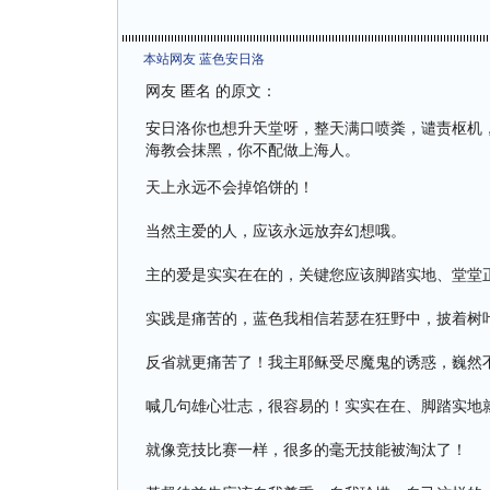
本站网友 蓝色安日洛
网友 匿名 的原文：
安日洛你也想升天堂呀，整天满口喷粪，谴责枢机
海教会抹黑，你不配做上海人。
天上永远不会掉馅饼的！
当然主爱的人，应该永远放弃幻想哦。
主的爱是实实在在的，关键您应该脚踏实地、堂堂
实践是痛苦的，蓝色我相信若瑟在狂野中，披着树
反省就更痛苦了！我主耶稣受尽魔鬼的诱惑，巍然
喊几句雄心壮志，很容易的！实实在在、脚踏实地
就像竞技比赛一样，很多的毫无技能被淘汰了！