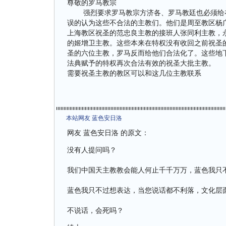
尊敬的罗马教宗
强烈要求罗马教宗方济各、罗马教廷也必须给在2
误的认为这些不合法的主教们。他们是周至教区杨广彦
上海教区祝圣的范忠良主教的接班人张同利主教，
的姬增卫主教。这些本来在特权没有收回之前祝圣
圣的六位主教，罗马反而给他们合法化了。这些地下
法典赋予的特权再次合法有效的祝圣大批主教。
需要祝圣主教的教区可以和这几位主教联系
本站网友 蓝色安日洛
网友 蓝色安日洛 的原文：
没有人提问吗？
我们中国天主教教会能人何止千千万万，蓝色我只
蓝色我只不过想表达，当您说话都不利落，文化层
不说话，会死吗？