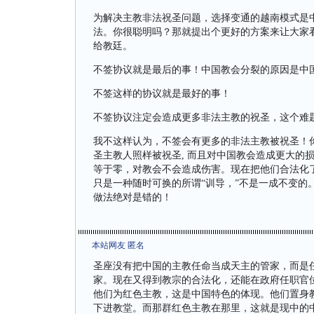
为解决主教非法祝圣问题，选择变通的越南模式是
法。你很聪明吗？那就提出个更好的方案来让大家
给教廷。
不签协议就是最后的事！中国教会分裂的原因是中
不签这样的协议就是最好的事！
不签协议注定会造成更多非法主教的祝圣，这个难
我不这样认为，不签会有更多的非法主教被祝圣！
圣主教人照样被祝圣, 而且对中国教会造成更大的
等于零，对教会不会造成伤害。现在把他们合法化
只是一种随时可换的所谓“训导，”不是一成不变的
做法绝对是错的！
本站网友 匿名
圣座没有把中国的主教任命当成天主的管家，而是
家。现在又得到教宗的合法化，还能在政府任职官
他们为红色主教，这是中国特色的体现。他们置身
下进教堂。而那群红色主教在那里，这就是现中的