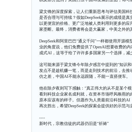
梁文锋的深度探索，让人们重新思考与评估美国科
是否合理与可持续？假如DeepSeek展示的成绩
以更便宜的价格、更广泛地被人类利用到更多的应
家垄断。最终，消费者将会是大赢家，中美之外的
DeepSeek和阿里巴巴“通义千问”一样都使用
业的角度说，他们免费提供了OpenAI想要收费
成式AI，这等于给了许许多多国家另一个选择，减
这可能来源于梁文锋今年除夕感言中提到的“知识和
发点不是趁机赚一笔，而是走到技术的前沿，去推
仿之差，中国AI不能永远跟随，不能一直搭便车。
他在除夕夜则写下感触：“真正伟大的从不是某个模
看到科技企业家名成利就，在资本市场呼风唤雨的
原本应该有的样子。但愿作为人类最前沿科技的A
再次胜出，希望DeepSeek的探索会提供好的示范与
----
新时代，宗教信徒的武器仍旧是“祈祷”