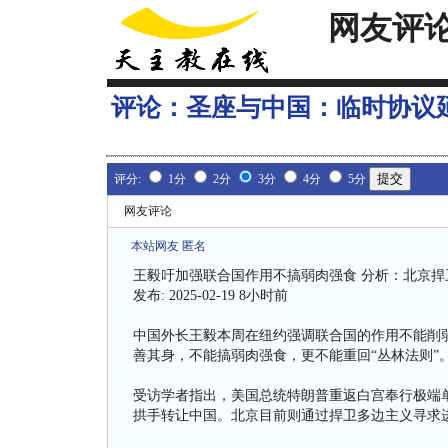
网友评
评论：
圣座与中国：临时协议
评分:
1分
2分
3分
4分
5分
网友评论
本站网友 匿名
王毅吁加强联合国作用不搞弱肉强食 分析：北京
发布: 2025-02-19 8小时前
中国外长王毅本周在纽约强调联合国的作用不能削
善其身，不能搞弱肉强食，更不能重回“丛林法则”
受访学者指出，美国总统特朗普重返白宫奉行极端
拱手转让中国。北京目前则通过捍卫多边主义寻求