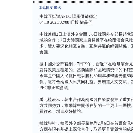
本站网友 匿名
中韓互挺辦APEC 護產供鏈穩定
04:10 2025/02/08 旺報 龍品伃
中韓連續2日上演外交會面，6日韓國外交部長趙
域的合作；7日大陸國家主席習近平在哈爾濱會見
多，雙方要深化相互交融、互利共贏的經貿關係，互
會議。
據中國外交部官網，7日下午，習近平在哈爾濱會
對韓政策是穩定的。當前國際和區域情勢中的不確
今年是中國人民抗日戰爭勝利80周年和韓國光復8
係，這符合兩國人民共同利益。要增進人文交流，
PEC非正式會議。
禹元植表示，韓中合作為兩國各自發展發揮了重要
方共同努力，推動韓中關係在新的一年更上一層樓
員往來，增進友好情誼。
據韓聯社，韓國外交部長趙兌烈2月6日在首爾會
方應在現有基礎上深化合作，取得更具實質性的成果