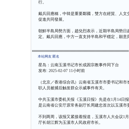
行。
戴兵回應稱，中韓是重要鄰國，雙方在經貿、人文
促進共同發展。
朝鮮半島局勢方面，趙兌烈表示，近期半島局勢日
定。戴兵回應，中方一直支持半島和平穩定，願意
本站网友 匿名
星岛：云南玉溪书记市长或因宗教事件同下台
发布: 2025-02-07 11小时前
（北京／香港综合讯）云南省玉溪市市委书记和市
职人员被捕后触发群众示威事件有关。
中共玉溪市委机关报《玉溪日报》先是在1月14日
是云南省公安厅原常务副厅长周建忠首次以玉溪市
不到两周，该报又紧接着报道，玉溪市人大会议1月
厅长胡江辉为玉溪市人民政府市长。