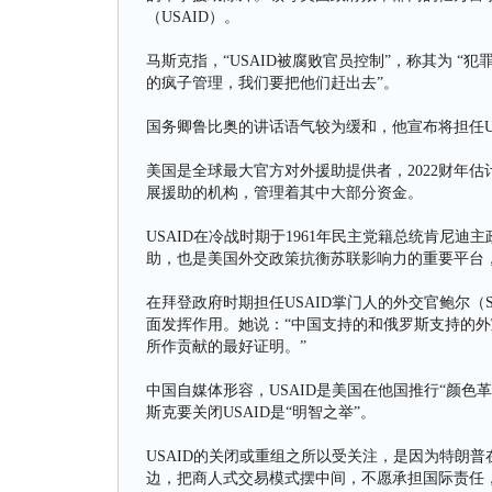
（USAID）。
马斯克指，“USAID被腐败官员控制”，称其为 “犯
的疯子管理，我们要把他们赶出去”。
国务卿鲁比奥的讲话语气较为缓和，他宣布将担任US
美国是全球最大官方对外援助提供者，2022财年估计
展援助的机构，管理着其中大部分资金。
USAID在冷战时期于1961年民主党籍总统肯尼迪
助，也是美国外交政策抗衡苏联影响力的重要平台，
在拜登政府时期担任USAID掌门人的外交官鲍尔（Sam
面发挥作用。她说：“中国支持的和俄罗斯支持的外宣
所作贡献的最好证明。”
中国自媒体形容，USAID是美国在他国推行“颜
斯克要关闭USAID是“明智之举”。
USAID的关闭或重组之所以受关注，是因为特朗
边，把商人式交易模式摆中间，不愿承担国际责任