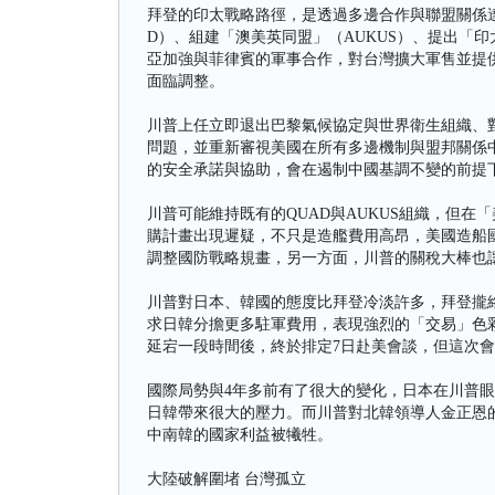
拜登的印太戰略路徑，是透過多邊合作與聯盟關係
D）、組建「澳美英同盟」（AUKUS）、提出「印
亞加強與菲律賓的軍事合作，對台灣擴大軍售並提
面臨調整。
川普上任立即退出巴黎氣候協定與世界衛生組織、
問題，並重新審視美國在所有多邊機制與盟邦關係
的安全承諾與協助，會在遏制中國基調不變的前提
川普可能維持既有的QUAD與AUKUS組織，但
購計畫出現遲疑，不只是造艦費用高昂，美國造船
調整國防戰略規畫，另一方面，川普的關稅大棒也
川普對日本、韓國的態度比拜登冷淡許多，拜登攏
求日韓分擔更多駐軍費用，表現強烈的「交易」色
延宕一段時間後，終於排定7日赴美會談，但這次
國際局勢與4年多前有了很大的變化，日本在川普
日韓帶來很大的壓力。而川普對北韓領導人金正恩
中南韓的國家利益被犧牲。
大陸破解圍堵 台灣孤立