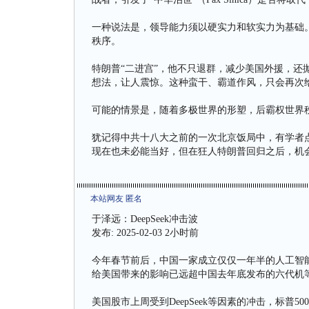
一种说法是，领导能力须以硬实力和软实力为基础
秩序。
特朗普“二进宫”，他不只退群，减少美国外援，还
想法，让人震惊。这种蛮干、霸道作风，只会再次
可能的情景是，随着多极世界的形塑，后霸权世界秩
犹记得中共十八大之前的一次北京饭局中，有学者
现在也未必能当好，但在狂人特朗普回归之后，机
本站网友 匿名
于泽远：DeepSeek冲击波
发布: 2025-02-03 2小时前
今年春节前后，中国一家成立仅仅一年半的人工智能（
给美国带来的影响已远超中国去年底发布的六代机
美国股市上周受到DeepSeek等因素的冲击，标普5