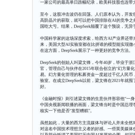
一家公司的最高单日跌幅纪录，欧美科技股也连带
至今，这股冲击波仍在回荡。人们原本认为，开发
高阶晶片的获取，就可以把中国排除在AI的竞争
国吃大亏。结果，DeepSeek颠覆了这个预设，无
中国科学家的这场深度求索，给西方AI产业界还
来，美国大型AI实验室都在比拼谁的模型能实现
在这方面，DeepSeek展示了一种更好的竞争方法。
DeepSeek的创始人叫梁文锋，今年40岁，毕
官，管理自己与伙伴在2015年联合创立的“幻方量
易。幻方量化管理的私募资金一度超过千亿人民币
验室。在成立DeepSeek以前，梁文锋在2021
好。
《金融时报》则引述梁文锋的生意伙伴形容他“一身
中国央视新闻联播的画面，梁文锋当时是中国总理
核实一下他是否“发型糟糕”。
虽然如此，大量的西方主流媒体与评论人并未全然对D
对这名中国技术理想主义者的好感。一些英美媒体也看
以及部分抵消了美国打压中国AI发展的企图，却可