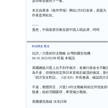
及待希望看到下一集。
本文由香港《南华早报》网站2月8日发表，原题为《“
作者是周松欣。
——
显然，中国基督宗教在跟中国人唱反调，呵呵
本站网友 匿名
社評／川普的印太戰略 台灣的國安危機
04:10 2025/02/08 旺報 本報訊
美國總統川普上台不到半個月，各種行政命令不斷
為不多，但很快排定與日本首相石破茂的會談，新
「四方安全對話」（QUAD）外長會議，確認四方
不過，整體而言，川普2.0印太戰略與前任拜登政
疑慮，紛紛另闢蹊徑，希望減少風險。
美國優先路線 冷淡日韓