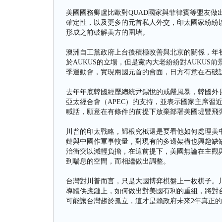
美國國務卿盧比歐對QUAD國家與菲律賓等盟友做
確定性，以及更多的元首私人外交，印太國家紛紛
形成之前破解美方的圍堵。
澳洲自工黨政府上台後積極改善與北京的關係，年
於AUKUS的立場，但是黨內大老紛紛對AUKUS
季運動會，實現兩國元首的會面，日方有意在石破
去年年底韓國經歷總統尹錫悅的戒嚴風暴，韓國外長
亞太經合會（APEC）的支持，並表示國家主席習
喊話，願意在有條件的前提下放棄部署美國堤豐飛
川普的印太戰略，歸根究柢還是要看他如何處理美
鏈與中國作軍事較量，對現有的多邊架構也興趣缺
治衝突以減輕負擔，在這前提下，美國無論在主觀
到喘息的空間，而相繼做出調整。
台灣對川普而言，只是大國博弈棋盤上一枚棋子。
導體供應鏈上，如何做出對美國有利的重組，將對
可能讓台灣趨於孤立，這才是賴政府未來2年真正