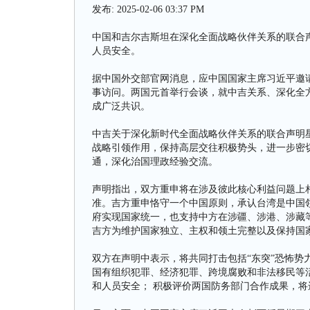
发布: 2025-02-06 03:37 PM
中国和吉尔吉斯坦在深化全面战略伙伴关系的联合声
人员安全。
据中国外交部官网消息，应中国国家主席习近平邀请
事访问。两国元首举行会谈，就中吉关系、深化全
成广泛共识。
中吉关于深化新时代全面战略伙伴关系的联合声明
战略引领作用，保持高层交往积极势头，进一步密
通，深化治国理政经验交流。
声明指出，双方重申将在涉及彼此核心利益问题上
准。吉方重申恪守一个中国原则，承认台湾是中国领
府实现国家统一，也支持中方在涉疆、涉港、涉藏
吉方为维护国家独立、主权和领土完整以及保持国
双方在声明中表示，将共同打击包括“东突”恐怖势
国有组织犯罪、经济犯罪、跨境腐败和非法移民等活
和人员安全； 积极评价两国防务部门合作成果，