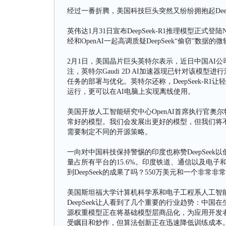
经过一番折腾，美国科技巨头突然又纷纷拥抱起Deep
英伟达1月31日宣布DeepSeek-R1推理模型正式登陆N
经和OpenAI一起高调质疑DeepSeek“偷窃”数据的
2月1日，美国晶片巨头英特尔表示，近日中国AI公司De
注，英特尔Gaudi 2D AI加速器现已针对该模
任务的部署与优化。英特尔还称，DeepSeek-R1
运行，更可以在AI电脑上实现离线使用。
美国开放人工智能研究中心OpenAI首席执行官奥尔特曼（S
常好的模型。我们会发展出更好的模型，但我们将不如
需要制定不同的开源策略。
一向对中国科技保持警惕的印度也称赞DeepSeek以
量占所有平台的15.6%。印度铁道、通信以及电子和信息技
到DeepSeek的成果了吗？550万美元和一个非常
美国斯坦福大学计算机科学系和电子工程系人工智能实
DeepSeek让人看到了几个重要的行业趋势：中国
源权重模型正在将基础模型层商品化，为应用开发
受瞩目和炒作，但算法创新正在迅速降低训练成本