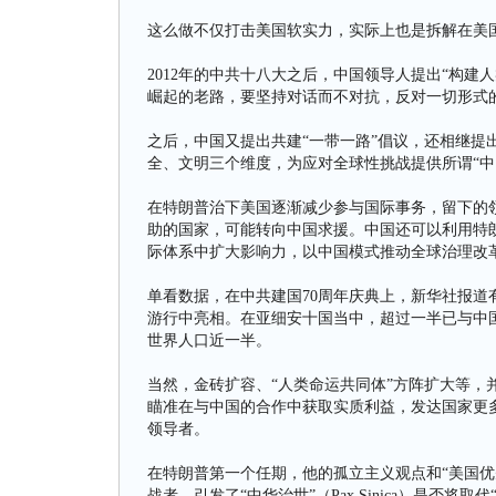
这么做不仅打击美国软实力，实际上也是拆解在美
2012年的中共十八大之后，中国领导人提出“构
崛起的老路，要坚持对话而不对抗，反对一切形式
之后，中国又提出共建“一带一路”倡议，还相继提
全、文明三个维度，为应对全球性挑战提供所谓“中
在特朗普治下美国逐渐减少参与国际事务，留下的领
助的国家，可能转向中国求援。中国还可以利用特朗
际体系中扩大影响力，以中国模式推动全球治理改
单看数据，在中共建国70周年庆典上，新华社报道有
游行中亮相。在亚细安十国当中，超过一半已与中
世界人口近一半。
当然，金砖扩容、“人类命运共同体”方阵扩大等，
瞄准在与中国的合作中获取实质利益，发达国家更
领导者。
在特朗普第一个任期，他的孤立主义观点和“美国优
战者，引发了“中华治世”（Pax Sinica）是否将取代“