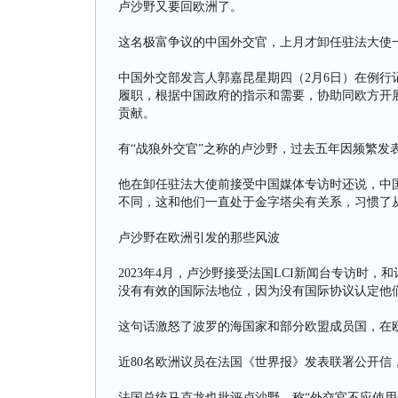
卢沙野又要回欧洲了。
这名极富争议的中国外交官，上月才卸任驻法大使
中国外交部发言人郭嘉昆星期四（2月6日）在例
履职，根据中国政府的指示和需要，协助同欧方开
贡献。
有“战狼外交官”之称的卢沙野，过去五年因频繁发
他在卸任驻法大使前接受中国媒体专访时还说，中
不同，这和他们一直处于金字塔尖有关系，习惯了
卢沙野在欧洲引发的那些风波
2023年4月，卢沙野接受法国LCI新闻台专访时
没有有效的国际法地位，因为没有国际协议认定他
这句话激怒了波罗的海国家和部分欧盟成员国，在
近80名欧洲议员在法国《世界报》发表联署公开信
法国总统马克龙也批评卢沙野，称“外交官不应使用