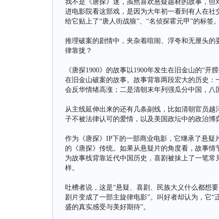
我不是《唐探》迷，虽然喜欢悬疑题材的故事，但
进电影院看这部戏，是因为大年初一看到有人在社交
给它贴上了“唐人街战狼”、“名侦探霍元甲”的标签
推理破案的剧情中，夹杂着喧闹、浮夸和无厘头的
律靠拢？
《唐探1900》的故事以1900年发生在旧金山的
在旧金山破案的故事。故事背靠两段宏大的历史：
会反华情绪高涨；二是清朝末年列强瓜分中国，八
从主线延伸出来的还有几条副线，比如清朝官员越
子不被法律认可的爱情，以及美国政坛中的政治博
作为《唐探》IP下的一部商业电影，它继承了悬疑
的《唐探》传统。如果从悬疑片的角度看，故事情
为故事线背靠近代中国历史，喜剧被抹上了一笔常
样。
吐槽者说，这是“悬疑、喜剧、民族大义什么都想
剧片变成了一部主旋律电影”。叫好者却认为，它“
盛的真实感受与美好期待”。