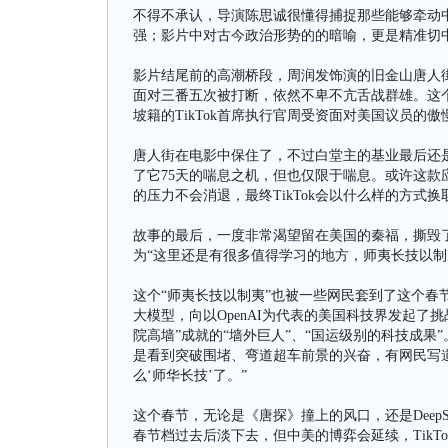
不得不承认，导演陈思诚很懂得捕捉那些能够牵动
强；影片中对古今政治形势的的暗喻，更是精准切
影片结尾前的高潮桥段，周润发饰演的旧金山唐人
面对三番五次被打断，依然不卑不亢舌战群雄。这个
坡籍的TikTok首席执行官周受资面对美国议员的
唐人街在电影中保住了，不过白堂主的基业最后还是
了它75天的喘息之机，但也仅限于喘息。或许这
的压力不会消退，最终TikTok会以什么样的方式
故事的最后，一度非常渴望留在美国的秦福，撕毁
为“这里还是有很多值得学习的地方，师夷长技以制
这个“师夷长技以制夷”也被一些网民套到了这个春节最
大模型，向以OpenAI为代表的美国科技界发起了
院高墙”成就的“墙外巨人”、“国运级别的科技成果”
是看到突破围堵、弯道超车前景的兴奋，有网民写道
么‘师华长技’了。”
这个春节，无论是《唐探》撞上的风口，还是Deep
春节档过去后淡下去，但中美的博弈会延续，TikTok