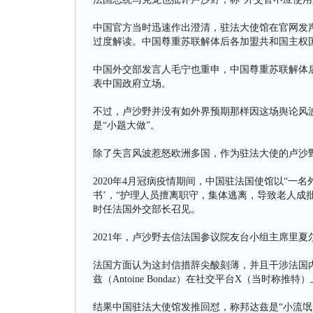
中国官方当时迅速作出澄清，驻法大使馆在官网发
过度解读。中国尊重苏联解体后各加盟共和国主权
中国外交部发言人毛宁也重申，中国尊重苏联解体
表中国政府立场。
不过，卢沙野并没有如外界预期那样因这场舆论风
是“小题大做”。
除了失言风波惹怒欧洲多国，作为驻法大使的卢沙
2020年4月冠病疫情期间，中国驻法国使馆以“一
书’，“护理人员擅离职守，集体逃离，导致老人成
时任法国外交部长召见。
2021年，卢沙野去信法国参议院友台小组主席里夏尔（A
法国方面认为这封信措辞尖酸刻薄，并且干涉法国内
兹（Antoine Bondaz）在社交平台X（当时
结果中国驻法大使馆发推回怼，称邦达兹是“小流氓”（p