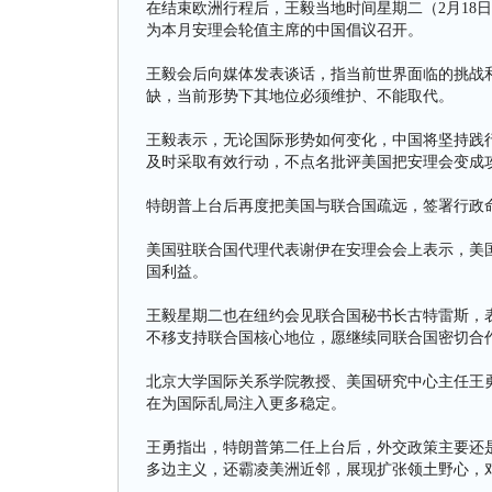
在结束欧洲行程后，王毅当地时间星期二（2月18
为本月安理会轮值主席的中国倡议召开。
王毅会后向媒体发表谈话，指当前世界面临的挑战
缺，当前形势下其地位必须维护、不能取代。
王毅表示，无论国际形势如何变化，中国将坚持践
及时采取有效行动，不点名批评美国把安理会变成
特朗普上台后再度把美国与联合国疏远，签署行政
美国驻联合国代理代表谢伊在安理会会上表示，美
国利益。
王毅星期二也在纽约会见联合国秘书长古特雷斯，
不移支持联合国核心地位，愿继续同联合国密切合
北京大学国际关系学院教授、美国研究中心主任王
在为国际乱局注入更多稳定。
王勇指出，特朗普第二任上台后，外交政策主要还
多边主义，还霸凌美洲近邻，展现扩张领土野心，