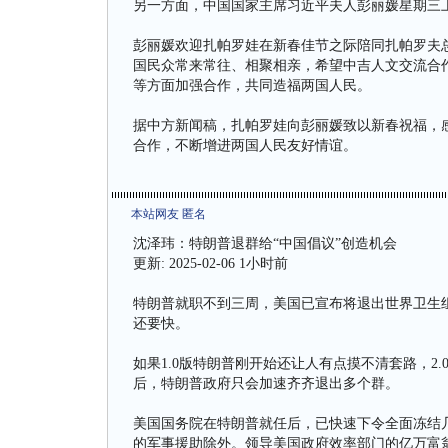
另一方面，中国国家主席习近平夫人彭丽媛星期三
彭丽媛欢迎扎帕罗娃在新春佳节之际陪同扎帕罗夫
国民众常来常往、相聚相亲，希望中吉人文交流合
等方面加强合作，共同造福两国人民。
据中方新闻稿，扎帕罗娃向彭丽媛致以新春祝福，
合作，不断增进两国人民友好情谊。
本站网友 匿名
沈泽玮：特朗普退群给“中国倡议”创造机会
更新: 2025-02-06 1小时前
特朗普就职不到三周，美国已宣布将退出世界卫生
还要快。
如果1.0版特朗普刚开始还让人有点摸不清套路，2
后，特朗普政府只会加速齐齐退出多个群。
美国国务院在特朗普就任后，已快速下令全面冻结
的军事援助除外。领导美国政府效率部门的亿万富