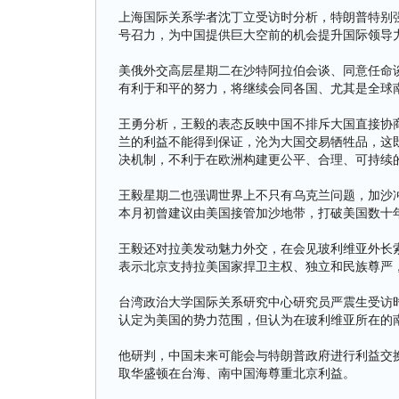
上海国际关系学者沈丁立受访时分析，特朗普特别
号召力，为中国提供巨大空前的机会提升国际领导
美俄外交高层星期二在沙特阿拉伯会谈、同意任命
有利于和平的努力，将继续会同各国、尤其是全球
王勇分析，王毅的表态反映中国不排斥大国直接协
兰的利益不能得到保证，沦为大国交易牺牲品，这
决机制，不利于在欧洲构建更公平、合理、可持续
王毅星期二也强调世界上不只有乌克兰问题，加沙
本月初曾建议由美国接管加沙地带，打破美国数十
王毅还对拉美发动魅力外交，在会见玻利维亚外长索
表示北京支持拉美国家捍卫主权、独立和民族尊严
台湾政治大学国际关系研究中心研究员严震生受访
认定为美国的势力范围，但认为在玻利维亚所在的
他研判，中国未来可能会与特朗普政府进行利益交
取华盛顿在台海、南中国海尊重北京利益。