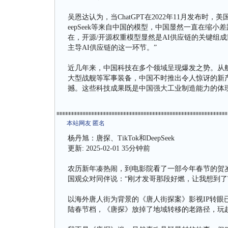
吴恩达认为，当ChatGPT在2022年11月发布时
eepSeek等来自中国的模型，中国显然一直在缩
在，开源/开源权重模型显然是AI供应链的关键组
主导AI供应链的这一环节。”
近几年来，中国科技在多个领域呈现爆发之势。从
大型战舰等军事装备，中国不时推出令人惊讶的新产品
撼。这些科技成果既是中国强大工业制造能力的体
本站网友 匿名
杨丹旭：唐探、TikTok和DeepSeek
更新: 2025-02-01 35分钟前
农历新年凑热闹，到电影院看了一部今年春节的贺岁
国观众对同伴说：“刚才发哥那段好燃，让我想到了Tik
以海外唐人街为背景的《唐人街探案》影视IP转眼
陆春节档，《唐探》放掉了地域转移的老路径，玩起