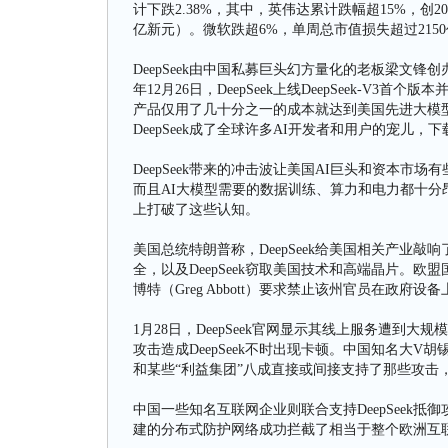
计下跌2.38%，其中，英伟达累计跌幅超15%，创20
亿新元）。微软跌超6%，单周总市值损失超过215
DeepSeek由中国私募巨头幻方量化的老板梁文
年12月26日，DeepSeek上线DeepSeek-V3首个版
产品仅用了几十分之一的成本就达到美国先进大模型
DeepSeek成了全球许多AI开发者和用户的宠儿，下
DeepSeek带来的冲击波让美国AI巨头和资本市
而且AI大模型需要的数据训练、算力和电力都十分昂
上打破了这些认知。
美国总统特朗普称，DeepSeek给美国相关产业敲响
全，以及DeepSeek窃取美国技术和高端晶片。欧盟
博特（Greg Abbott）要求禁止该州官员在政府设备
1月28日，DeepSeek官网显示其线上服务遭到
攻击造成DeepSeek不时出现卡顿。中国知名大V胡
和某些“利益集团”八成直接或间接支持了那些攻击
中国一些知名互联网企业则联合支持DeepSeek
建的分布式防护网络成功拦截了相当于整个欧洲互联