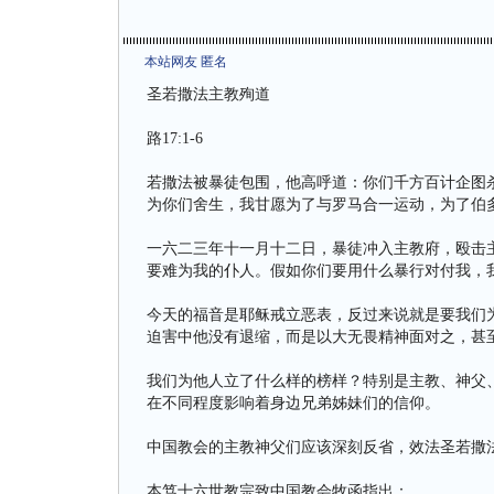
本站网友 匿名
圣若撒法主教殉道
路17:1-6
若撒法被暴徒包围，他高呼道：你们千方百计企图
为你们舍生，我甘愿为了与罗马合一运动，为了伯
一六二三年十一月十二日，暴徒冲入主教府，殴击
要难为我的仆人。假如你们要用什么暴行对付我，
今天的福音是耶稣戒立恶表，反过来说就是要我们
迫害中他没有退缩，而是以大无畏精神面对之，甚
我们为他人立了什么样的榜样？特别是主教、神父
在不同程度影响着身边兄弟姊妹们的信仰。
中国教会的主教神父们应该深刻反省，效法圣若撒
本笃十六世教宗致中国教会牧函指出：