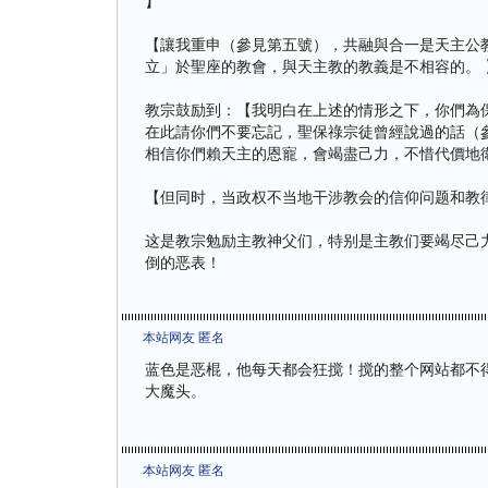
】
【讓我重申（參見第五號），共融與合一是天主公
立」於聖座的教會，與天主教的教義是不相容的。 
教宗鼓励到：【我明白在上述的情形之下，你們為
在此請你們不要忘記，聖保祿宗徒曾經說過的話（參見
相信你們賴天主的恩寵，會竭盡己力，不惜代價地衛
【但同时，当政权不当地干涉教会的信仰问题和教
这是教宗勉励主教神父们，特别是主教们要竭尽己
倒的恶表！
本站网友 匿名
蓝色是恶棍，他每天都会狂搅！搅的整个网站都不
大魔头。
本站网友 匿名