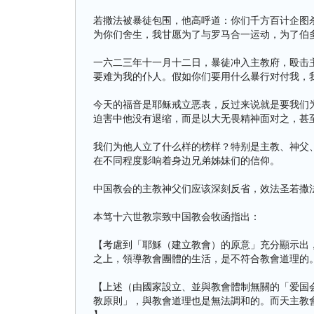
若撒法被暴徒包围，他高呼道：你们千方百计企图
为你们舍生，我甘愿为了与罗马合一运动，为了伯
一六二三年十一月十二日，暴徒冲入主教府，殴击
要难为我的仆人。假如你们要用什么暴行对付我，
今天的福音是耶稣戒立恶表，反过来说就是要我们
迫害中他没有退缩，而是以大无畏精神面对之，甚
我们为他人立了什么样的榜样？特别是主教、神父
在不同程度影响着身边兄弟姊妹们的信仰。
中国教会的主教神父们应该深刻反省，效法圣若撒
本笃十六世教宗致中国教会牧函指出：
【考慮到「耶穌（建立教會）的原意」充分顯示出
之上，領導教會團體的生活，是不符合教會道理的
【上述（由國家設立、並與教會體制無關的「爱国
教原則」，與教會道理也是無法調和的。而天主教