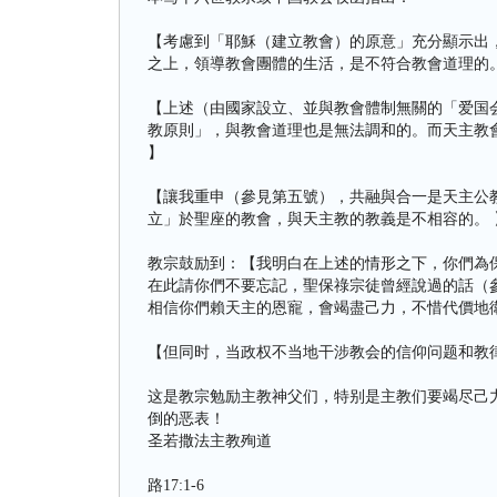
【考慮到「耶穌（建立教會）的原意」充分顯示出
之上，領導教會團體的生活，是不符合教會道理的
【上述（由國家設立、並與教會體制無關的「爱国
教原則」，與教會道理也是無法調和的。而天主教
】
【讓我重申（參見第五號），共融與合一是天主公
立」於聖座的教會，與天主教的教義是不相容的。 
教宗鼓励到：【我明白在上述的情形之下，你們為
在此請你們不要忘記，聖保祿宗徒曾經說過的話（參見
相信你們賴天主的恩寵，會竭盡己力，不惜代價地衛
【但同时，当政权不当地干涉教会的信仰问题和教
这是教宗勉励主教神父们，特别是主教们要竭尽己
倒的恶表！
圣若撒法主教殉道
路17:1-6