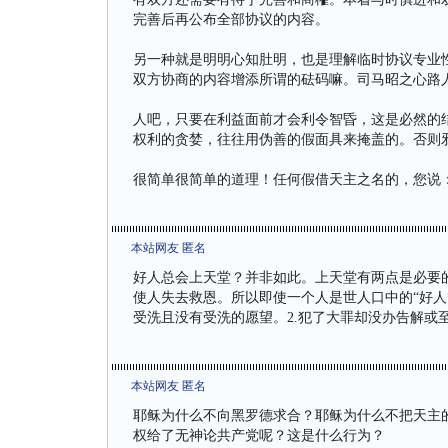
完善后再公布全部协议的内容。
另一种就是明明心知肚明，也是理解临时协议专业
双方协商的内容增添所谓的砝码嘛。司马昭之心路
人吧，只要在利益面前才会利令智昏，这是必然的
权利的贪婪，往往用伪善的假面具来掩盖的。否则
很简单很简单的道理！任何假借天主之名的，您说
本站网友 匿名
好人总会上天堂？并非如此。上天堂有两点是必要
使人失去救恩。所以即使一个人是世人口中的“好人
受洗且没有受洗的愿望。2.犯了大罪却没办告解或
本站网友 匿名
耶稣为什么不向黑罗德求合？耶稣为什么不把天主
权给了无神论共产党呢？这是什么行为？