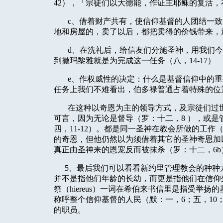
42
），「宗徒们以大德能，作证主耶稣的复活，
c
、借着财产共有，使信仰基督的人团结一致
地和房屋的，卖了以后，都把卖得的价钱带来，
d
、在洗礼后，给信友们分施圣神，用我们今
到撒玛黎雅就是为完成这一任务（八，
14-17
）
e
、作权威性的决定：什么是基督信仰中的重
任务上我们不难看出，伯多禄普通占着特殊的位
在这种以奇恩为主的领导方式，及宗徒们过
可言，因为无论是督导（罗：十二，
8
），或是
四，
11-12
）。都是同一圣神在教会所做的工作
的奇恩，但他仍然以为须借着其它的圣神奇恩加
真正由圣神来的恩宠反而被抹杀（罗：十二，
6b
5
、最后我们可以看看新约里管理教会的种种
并不是指他们年龄的长幼，而更是指他们在信仰
祭（
hiereus
）一词在希伯来书信里是指受举扬的
称呼整个信仰基督的人民（默：一，
6
；五，
10
的职员。