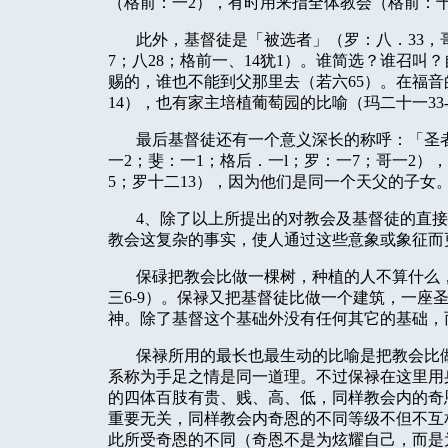
（格前：一
2
），有时用来指全体教会（格前：
此外，基督徒是「被选者」（罗：八．
33
，
7
；八
28
；格前一、
14
犹
1
）。谁简选？谁召叫？
赐的，谁也不能到父那里去（若六
65
）。在福音
14
），也有家主培植葡萄园的比喻（玛二十一
33
最后基督徒还有一个意义深长的称呼：「圣
一
2
；斐：一
1
；格后．一
l
；罗：一
7
；哥一
2
），
5
；罗十二
13
），因为他们是同一个天父的子女
4
、除了以上所提出的对教会及基督徒的直接
教会这复杂的事实，使人通过这些意象或象征而
保碌把教会比做一棵树，种植的人不算什么
三
6-9
）。保禄又把基督徒比做一个建筑，一座
神。除了基督这个基础外没有任何其它的基础，
保禄所用的最长也最生动的比喻是把教会比
系称为手足之情是同一道理。不过保禄在这里用
的四体百肢有贵、贱、高、低，同样教会内的奇
重要无关，同样教会内奇恩的不同等级不但不互
此所受奇恩的不同（奇恩不是为炫耀自己，而是