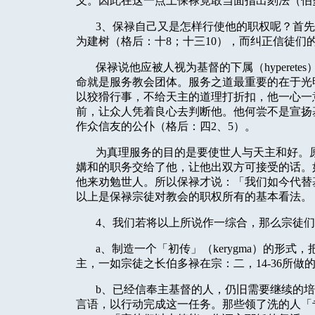
义。因此在这一点上保禄竟敢当面指出刻法（伯
3
、保禄自己又是怎样行使他的职权呢？首先
为建树（格后：十
8
；十三
10
），而纠正信徒们
保禄说他应被人视为基督的下属（
hyperetes
命就是服务教会团体。服务之道最重要的在于光
以狡猾行事，不给天主的道理打折扣，他一心一
前，让众人凭着良心去判断他。他何尝不是宣扬
作众信友的公仆（格后：四
2
、
5
）。
为真理服务的目的是要使世人与天主和好。
媾和的职务交给了他，让他出双方可接受的话。
他来劝勉世人。所以保禄才说：「我们如今代替
以上是保禄宗徒对教会的职权所有的基本看法。
4
、我们若将以上所说作一综合，那么宗徒们
a
、制造一个「初传」（
kerygma
）的形式，
主，一如宗徒之长伯多禄在宗：二，
14-36
所做
b
、已经信奉主基督的人，仍旧需要继续的培
言语，以行动完成这一任务。那些领了洗的人「