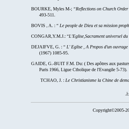
BOURKE, Myles M-;
“Reflections on Church Order
493-511.
BOVIS , A. : “
Le people de Dieu et sa mission prop
CONGAR,Y.M.J.: “
L’Eglise,Sacrament universel du 
DEJAIFVE, G. : “
L' Eglise , A Propos d'un ouvrage
(1967) 1085-95.
GAIDE, G.-BUIT F.M. Du: ( Des apôtres aux pastur
Paris 1966, Ligue Ctholique de l'Evangile 5-73).
TCHAO, J. :
Le Christianisme
la Chine
de demai
Copyright©2005-2