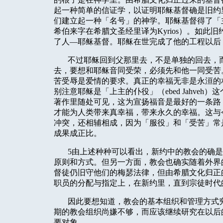
起一种简单的信证学，以证明耶稣基督确是旧约
们建立起一种「名号」的神学。耶稣基督得了「
希伯来字在希腊文圣经里译为
Kyrios
）。如此旧
了人—耶稣基督。耶稣在世完成了他的工程以后
不过耶稣回到父那里去，不是单独的回去，
去，要想和耶稣音同受荣，必须先和他一同受苦
苦受辱是爱情的要求。真正的幸福无非是永洹的
别注意耶稣是「上主的仆役」（
ebed Jahveh
）这
著作里随处可见，这为宣扬福音是最好的一条路
才能为人类带来真幸福，带来永久的幸福。这与
冲突，还相辅相成，因为「服役」和「受苦」常
成果成正比。
5
由上述种种可以看出，新约中的教会的确是
原则和方式。但另一方面，教会也确实随着外界
督徒仍旧守他们的梅瑟法律，但由希腊文化归正
职员的分配与指定上，在新约里，直到宗徒时代
因此要想知道，教会的基本组织和管理方式
期的教会组织尚嫌不够，而应该继续研究在以后
要对象。