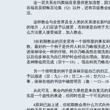
这一层关系在玛窦福音里显得更加清楚，因
谷福音及耶稣言论集（
Q
）以外，还有宗徒教会
活。
这样教会与全世界及全人类的关系便在新约
的地方，人们应该予以接受，否则便是自绝于天
么方法要人接受福音，加入教会。
3
在初期教会的历史里有一个很明显的事实和
救。最好的一个例子是外邦人科尔乃略领洗进入
述保禄绿化一样的仔细。科尔乃略虽然在领洗前
以后伯多禄在为自己辩护时会经说出理由。那就
圣神降临而完成（宗十一
16
）。现在科而乃略先
另一个很明显的例子是保禄宗徒自己的归正
予以描述（宗：九
1
—
19
；廿二
4
—
16
；廿六
12
—
事，保禄在他的书信中确曾明言（迦：一
15
—
16
从此可见，教会内的权力果然是来自复活的
实是一个超性的奥迹，但同时也是一个可见的社
4
原则已如上述，但初期教会用什么方式向外
的根子是在神学里。由希腊文化归正过来的基督