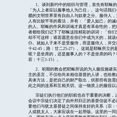
1
、谈到新约中的组织与管理，首先有耶稣的
「为人上者应以服事他人为己任」。这句话我们
腊的文明世界里有自由人与奴隶之分。服侍人，
人有比较平等的看法，并有：「爱人如己」的诫
的人。耶稣的作风和训诲才真是有革命性的，把
者都给我们记下了耶稣这段精彩的训词：「你们
却不可这样；谁若愿意在你们中成为大的，就该
仆。就如人子来不是受服侍，而是服侍人，并交
十
42-45
；路：廿二
25-27
）。这就是耶稣所立的
呢？是坐席的，还是服事人的？不是坐席的吗？
若：十三
1-15
）。
2
、初期的教会把耶稣所说的为人服役施诸实
主的圣言，不仅给尚未相信基督的人讲，也给教
具体方法，是把自己的财产取出，供那些有急需
此之间的连系和互相关切。这一物质上的服役以
宗徒们执行他们的职权也在于重要的决断，
会议中宗徒们决定了由外邦归正的基督信徒不必
要他们与犹太基督徒之间保持友好的关系（宗：
人或犹太人，大家应该在一起用饭。这里的一同