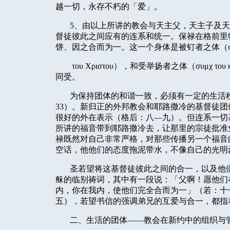
越一切，永存不朽的「爱」。
5
、由以上所讲的教会与天主父，天主子及天
督徒彼此之间应有的连系和统一。保禄在格前里
饼、因之合而为一。这一个身体是被钉者之体（
του
Χριστου），和受举扬者之体（
συμχ
του
同受。
为保持团体的和谐一致，必须有一定的生活
33
）。新归正的外邦教会和耶路撒冷的基督徒团
很好的外在表示（格后：八—九）。但连系一切
所讲的福音带到耶路撒冷去，让那里的宗徒批准
禄既然对自己非常严格，对那些传播另一个福音
空话，他他们的态度拖泥带水，不像自己的光明
圣若望将这基督徒彼此之间的合一，以及他
稣的临别祷词，其中有一段说：「父啊！愿他们
内，你在我内，使他们完全合而为一」（若：十
五），若望书信的强调弟兄的互爱与合一，都指
二、生活的团体——教会在新约中的组织与