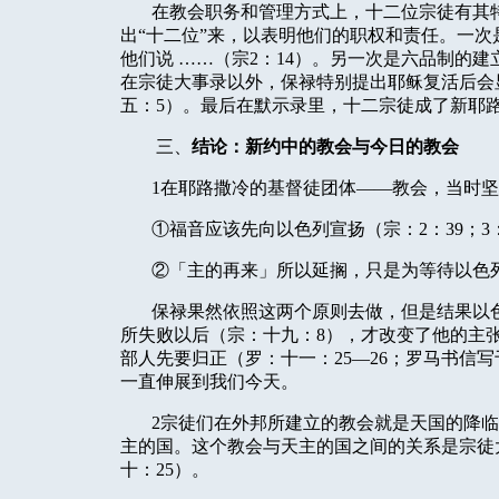
在教会职务和管理方式上，十二位宗徒有其
出“十二位”来，以表明他们的职权和责任。一
他们说
……（宗
2
：
14
）。另一次是六品制的建
在宗徒大事录以外，保禄特别提出耶稣复活后会
五：
5
）。最后在默示录里，十二宗徒成了新耶
三、
结论：新约中的教会与今日的教会
1
在耶路撒冷的基督徒团体——教会，当时坚
①
福音应该先向以色列宣扬（宗：
2
：
39
；
3
②
「主的再来」所以延搁，只是为等待以色
保禄果然依照这两个原则去做，但是结果以
所失败以后（宗：十九：
8
），才改变了他的主
部人先要归正（罗：十一：
25
—
26
；罗马书信写
一直伸展到我们今天。
2
宗徒们在外邦所建立的教会就是天国的降临
主的国。这个教会与天主的国之间的关系是宗徒
十：
25
）。