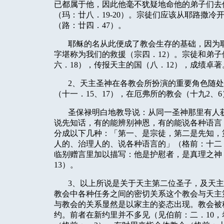
已都属于他，因此他毫不犹疑地命他的弟子们去
（玛：廿八．
19-20
）。宗徒们应该从耶路撒冷
（路：廿四．
47
）。
耶稣的名从此便成了教会生存的基础，因为
字堪称为我们的救援（宗四．
12
）。宗徒和弟子
六．
18
），传报天主的国（八．
12
），成绩卓著
2
、天主圣神在各教会所扮演的重要角色随处
（十一．
15
、
17
），在厄弗所的教会（十九
2
、
6
圣保禄明白地教导说：从同一圣神那里有人
说先知话，有的能辨别神恩，有的能说各种语言
分成以下几种：「第一、是宗徒，第二是先知，
人的、治理人的、说各种语言的」（格前：十二
临别赠言里加以描写：他是护慰者，是真理之神
13
）。
3
、以上所说是关于天主第二位圣子，及天主
教会中各种任务之间的密切关系这个教会与天主
与教会的关系显然是以家主的姿态出现。教会被
约。前者在新约里并不多见（见伯前：二．
10
，