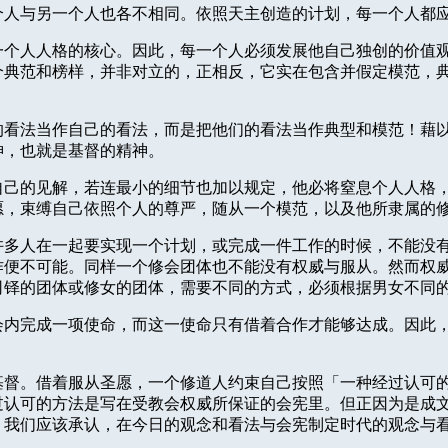
个人与另一个人也各不相同。依照天主创造的计划，每一个人都
一个人人格的核心。因此，每一个人必须发展他自己独创的价值
个典范和榜样，并非对立的，正相反，它实在包含并假定模范，
的看法当作自己的看法，而是把他们的看法当作典型和模范！藉
神，也就是基督的精神。
自己的见解，若连最小的细节也加以规定，他必将窒息个人人格
愿，束缚自己依照个人的尊严，随从一个模范，以及他所隶属的
许多人在一起要实现一个计划，或完成一件工作的时候，不能没
作便不可能。同样一个修会团体也不能没有权威与服从。然而权
司铎的团体或修女的团体，需要不同的方式，必须根据男女不同
会内完成一项使命，而这一使命只有借着合作才能够达成。因此
基督。借着服从圣愿，一个修道人约束自己按照「一种经过认可
过认可的方法是写在受教会权威所保证的会宪里。但正因为是成
，我们应该承认，在今日的观念和看法与会宪制定时代的观念与