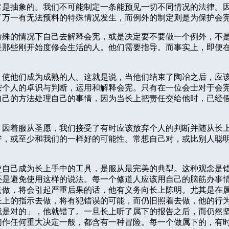
常是抽象的。我们不可能制定一条能预见一切不同情况的法律。
了万一有无法预料的特殊情况发生，而例外的制定则是为保护会
特殊的情况下自己去解释会宪，或是决定要不要做一个例外，不
是那些刚开始度修会生活的人。他们需要指导。而事实上，即便
，使他们成为成熟的人。这就是说，当他们结束了陶冶之后，应
按个人的卓识与判断，运用和解释会宪。只有在一位会士对于会
自己的方法处理自己的事情，因为当长上把责任交给他时，已经
。因着服从圣愿，我们接受了有时应该放弃个人的判断并随从长
好，或至少和我们的一样好的可能性。常想自己对，或比别人聪
使自己成为长上手中的工具，是服从最完美的典型。这种观念是
还是避免使用这样的说法。每一个修道人应该用自己的脑筋办事
去做，将会引起严重后果的话，他有义务向长上陈明。尤其是在
长上的指示去做，将有犯错误的可能，而仍旧照着去做，他的行
就是对的」，他就错了。一旦长上听了属下的报告之后，而仍然
们作任何重大决定一般，都含有一种冒险。每一个做属下的，有