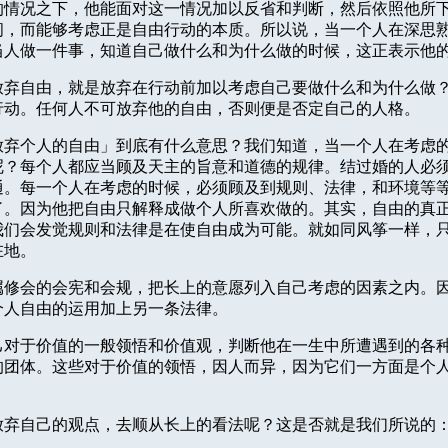
的情况之下，他能面对这一情况加以反省和判断，然后依照他所
间，而能够考虑正是自由行动的本质。所以说，当一个人在深思
当人做一件事，知道自己做什么和为什么做的时候，这正表示他
放弃自由，就是放弃在行动前加以考虑自己要做什么和为什么做
行动。任何人不可放弃他的自由，否则便是否定自己的人格。
放弃个人的自由」到底有什么意思？我们知道，当一个人在考虑
呢？每个人都应当顾及天主的旨意和道德的规律。结过婚的人必
通。每一个人在考虑的时候，必须顾及到规则、法律，和环境等
了。因为他把自由只解释成做个人所喜欢做的。其实，自由的真
我们会发觉规则和法律是在使自由成为可能。就如同风筝一样，
在地。
属修会的会宪和会规，把长上的意愿列入自己考虑的因素之内。
个人自由的运用加上另一条法律。
己对于价值的一般领悟和价值观，判断他在一生中所遭遇到的各
的团体。这些对于价值的领悟，因人而异，因为它们一方面是个
放弃自己的观点，去顺从长上的看法呢？这是否就是我们所说的