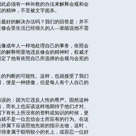
因此必须有一种补救的办法来解释会规和会
宪的精神，不至被文字扼杀。
是最好的解决办法吗？我们的回答是：并不
在修会里生活已经很久的人—谁能说他不需
该像成年人一样地处理自己的事务，依照会
宪的解释明显地违反修会的精神时，权威才
假定了他有依照自己所选择的会规与会宪的
上的判断的可能性。这样，也就接受了我们
明，便是一种骄傲，但是每人有个人自己的
错误的：因为它违反人性的尊严。固然这种
情，而长上也应该这样地期待于他们才对。
属下有长上所没有的资料或知识的时候，更
为就不是一位忠信会士所应有的行为。在这
坚持属下应该照他先前的指示去做，这时，
时得隶属于聪明较小的长上，或容忍一位好