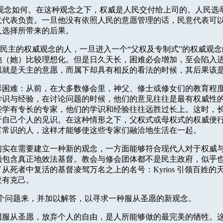
威观念如何。在这种观念之下，权威是人民交付给上司的。人民选
意代表负责。一旦他没有依照人民的意愿管理的话，民意代表可
人选择所带来的后果。
民主的权威观念的人，一旦进入一个“父权及专制式”的权威观
他（她）比较理想化。但是日久天长，困难必会增加，至会陷入
愿就是天主的意愿，而属下却具有相反的看法的时候，其后果该
形困难：从前，在大多数修会里，神父、修士或修女们的教育程
学识与经验，在讨论问题的时候，他们的意见往往是最有权威性
些学有专长的专家，他们的学识和经验往往远胜过长上。这时，
于自己个人的见识。在这种情形之下，父权式或母权式的权威便
富常识的人，这样才能够使这些专家们融洽地生活在一起。
们实在需要建立一种新的观念，一方面能够符合现代人对于权威
须包含真正地效法基督。教会与修会团体都不是民主政府，似乎
了从死者中复活的基督凌驾万名之上的名号：
Kyrios
引领百姓的
没有克己。
个问题来，并加以解答，以寻求一种服从圣愿的新观念。
因服从圣愿，放弃个人的自由，是人所能够做的最完美的牺牲。