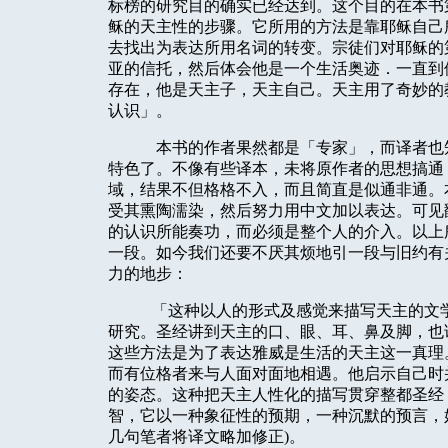
标榜的研究目的确实已经达到。这个目的在本书
稣的天主性的步骤。它所用的方法是靠耶稣自己
去找出为表达所用名词的转变。宗徒们对耶稣的
亚的信托，然后体会他是一个生活奥迹．一直到
存在，他是天主子，天主自己。天主用了奇妙的
认识」。
本书的作者果然都是「专家」，而译者也
特色了。不像有些译本，未将原作者的思想搞通
域，结果不但格格不入，而且简直是似通非通。
受其熏陶濡染，然后努力用中文加以表达。可见
的认识所能奏功，而必须是整个人的介入。以上
一段。如今我们还要不厌其烦地引一段与旧约有
力的地步：
「这种以人的形式及感觉来描写天主的文
研究。圣经讲到天主的口、眼、耳、鼻及脚，也
这些方法是为了表达雅威是生活的天主这一真理
而有位格者来与人面对面地相遇。他启示自己时
的姿态。这种把天主人性化的描写贯穿整都圣经
智，它以一种象征性的预期，一种沉默的预言，
几句笔者将译文略加修正
)
。