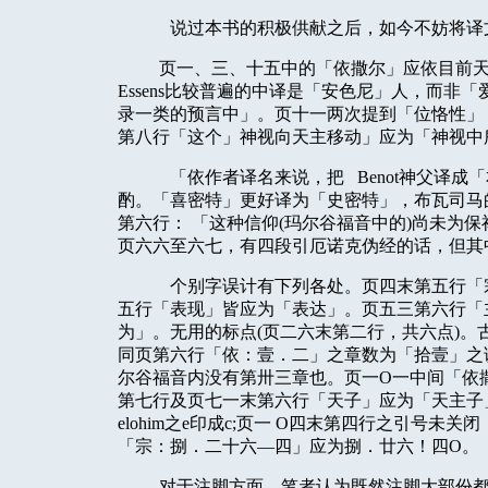
说过本书的积极供献之后，如今不妨将译
页一、三、十五中的「依撒尔」应依目前
Essens
比较普遍的中译是「安色尼」人，而非「
录一类的预言中」。页十一两次提到「位恪性」
第八行「这个」神视向天主移动」应为「神视中
「依作者译名来说，把
Benot
神父译成「
酌。「喜密特」更好译为「史密特」，布瓦司马
第六行：
「这种信仰
(
玛尔谷福音中的
)
尚未为保
页六六至六七，有四段引厄诺克伪经的话，但其
个别字误计有下列各处。页四末第五行「
五行「表现」皆应为「表达」。页五三第六行「
为」。无用的标点
(
页二六末第二行，共六点
)
。
同页第六行「依：壹．二」之章数为「拾壹」之
尔谷福音内没有第卅三章也。页一
O
一中间「依
第七行及页七一末第六行「天子」应为「天主子
elohim
之
e
印成
c;
页一
O
四末第四行之引号未关闭
「宗：捌．二十六—四」应为捌．廿六！四
O
。
对于注脚方面，笔者认为既然注脚大部份