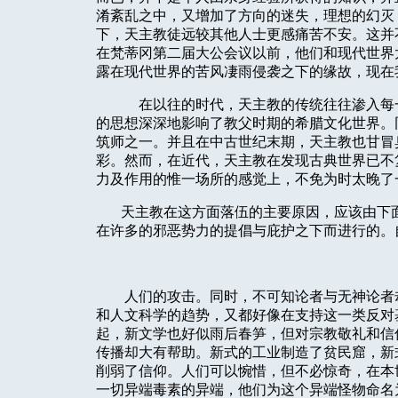
淆紊乱之中，又增加了方向的迷失，理想的幻灭
下，天主教徒远较其他人士更感痛苦不安。这并
在梵蒂冈第二届大公会议以前，他们和现代世界
露在现代世界的苦风凄雨侵袭之下的缘故，现在
在以往的时代，天主教的传统往往渗入每
的思想深深地影响了教父时期的希腊文化世界。
筑师之一。并且在中古世纪末期，天主教也甘冒
彩。然而，在近代，天主教在发现古典世界已不
力及作用的惟一场所的感觉上，不免为时太晚了
天主教在这方面落伍的主要原因，应该由下
在许多的邪恶势力的提倡与庇护之下而进行的。
人们的攻击。同时，不可知论者与无神论者
和人文科学的趋势，又都好像在支持这一类反对
起，新文学也好似雨后春笋，但对宗教敬礼和信
传播却大有帮助。新式的工业制造了贫民窟，新
削弱了信仰。人们可以惋惜，但不必惊奇，在本
一切异端毒素的异端，他们为这个异端怪物命名