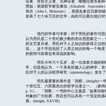
论者、存在主义者、无神论者、唯物论老等各种
譬如：英国哲学家安康伯（
Elizabeth
Anscombe
肯吉（
John L. Mckenzie
），美国名参议贝麦加锡
发表了七十余万言的文件，由此可以看出他们对
现代的学者与专家；对于劳氏的著作与思
认为劳氏是二十世纪极少数的杰出思想家之一，
的文艺复兴者。劳氏对于人之知识的获得之过程
说」。这个学说包括了人类之知识的每一个角度
的获得与发展也有深远的影响。
劳氏今年六十五岁，是一位加拿大籍的耶
学，但是他认为，一个具有折服人心的神学，首
氏对于人的认识程序研究（
epistemology
）发生了
劳氏最重要的著作是「洞察」
(
Insight
)
一
十世纪五、六部最杰出的哲学论著之一。（参阅
p. 11
）。「洞察」一书的中心主题是「如果你能
对象的广大轮廓，而且也可以具有一个安定的基
展。
(Insight, XXVIII
）