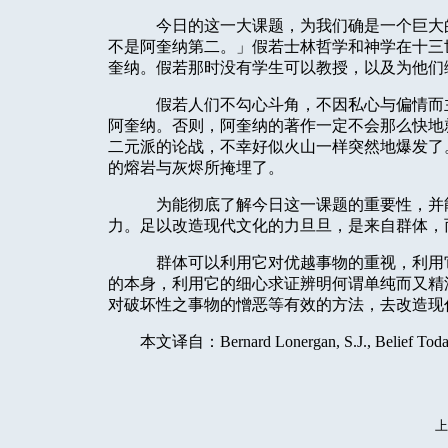
今日的这一大课题，为我们确是一个巨大
不是阿奎纳第二。」假若士林哲学和神学在十三
奎纳。假若那时没有学生可以教授，以及为他们
假若人们不勾心斗角，不因私心与偏情而
阿奎纳。否则，阿奎纳的著作一定不会那么快地
二元派的论战，不幸好似火山一样突然地爆发了
的熔岩与灰烬所掩埋了。
为能彻底了解今日这一课题的重要性，并
力。足以改造现代文化的力旦旦，是来自群体，
群体可以利用它对优越事物的重视，利用
的本身，利用它的细心求证辨明何谓单纯而又精
对破坏性之事物的憎恶等有效的方法，去改造现
本文译自：
Bernard Lonergan, S.J., Belief Toda