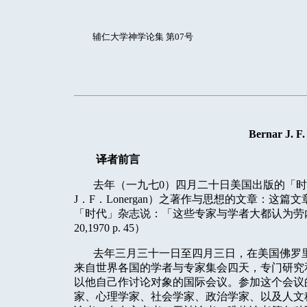
辅仁大学神学论集 第07号
Bernar J. F.
译者前言
去年（一九七
0
）四月二十日美国出版的「时
J
．
F
．
Lonergan
）之著作与思想的文章：这篇文
「时代」杂志说：「这些专家与学者大都认为劳
20,1970 p. 45
）
去年三月三十一日至四月三日，在美国佛罗
来自世界各国的学者与专家集会四天，专门研究
以他自己作讨论对象的国际会议。参加这个会议
家、心理学家、社会学家、政治学家、以及人文