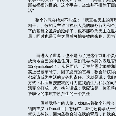
那被祝福的目的。这个事实，当然并不排除下面
活
?
整个的教会绝对不能说：「我宣布天主的真
相干。」假如天主许可神职人员的职务行为和个
下的基督之圣身的延续了，也不能称为天主在世
局，同时也是天主之最后可怕失败的来临。因为
而进入了世界，也不是为了把这个或那个灵
成为衪自己的神圣住所。假如教会本身的表现否
堂
(Synahohue)
了。实际而论，天主的恩宠能够和
实上已被革除了。因了恩宠的态与，教会所获得
都应该成为生活的义务和责任。这就是说：我们
方式：我应当按照我的能力使我的生活和我的司
活完全打成一片。换句话说：我应该是一位圣善
祭职位的本质中所产生的一个责任。
借着我整个的人格，犹如借着整个的教会
纳图主义（
Donatisni
）怎样讲；我们还得承认一
就失去神效，因为圣教会站在我的背后，作我的