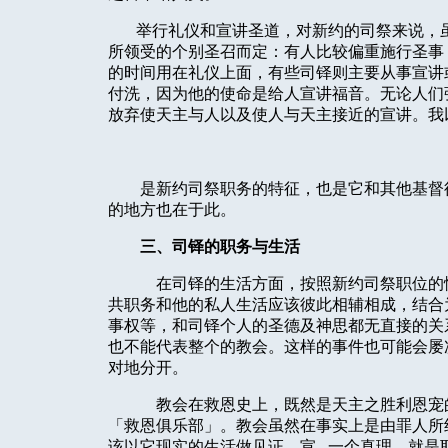
举行礼仪和宣讲圣道，对新约的司祭来说，
所领受的个别圣召而定：有人比较偏重施行圣事
的时间用在礼仪上面，有些司铎则主要从事宣讲
付洗，因为他的使命是给人宣讲福音。无论人们
放弃使天主与人以及使人与天主接近的宣讲。我
是新约司祭职务的特征，也是它和其他基督
的地方也在于此。
三、司铎的职务与生活
在司铎的生活方面，按照新约司祭职位的
共职务和他的私人生活应该彼此相辅相成，结合
事权等，和司铎个人的圣德及神思都无直接的关
也不能代表整个的教会。这样的事件也可能会屡
对地分开。
教会在救恩史上，既然是天主之胜利恩宠
「救恩俱乐部」。教会虽然在事实上是由罪人所
该以它现实的生活做见证，宣
一个真理，就是