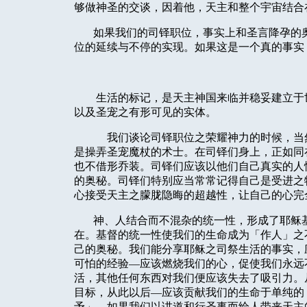
够做神圣的交谈，因着他，天主和整个宇宙结合
如果我们的司铎职位，事实上和圣言降孕的
位的延续与不停的实现。如果这是一个真的事实
生活的标记，是天主神国来临并稳妥建立于
以及圣宠之有形可见的实体。
我们谈论司铎职位之荣耀神力的时候，当
是操弄圣宠魔杖的术士。在司铎们身上，正如同
也不借形乔装。司铎们应该以他们自己真实的人
的奥秘。司铎们特别应当常常记得自己是受进之
心接受天主之朦胧隐晦的超越性，让自己的心完
神、人结合而不混杂的统一性，形成了耶稣
在。基督的统一性使我们的生命成为「作人」之
己的奥秘。我们能分享耶稣之司祭生活的事实，
可怕的经验—应该燃烧我们的心，促使我们永远
活，其他任何东西对我们便应该失去了吸引力。
目标，从此以后—应该贡献我们的生命于单纯的
予」。如果我们以讲道和行圣事而给人带来天主