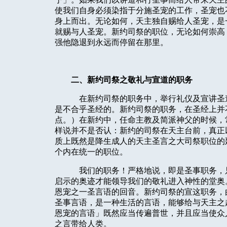
使我们自身必须染指于分施圣宠的工作，圣宠也
身上而出。无论如何，天主独自赐给人圣宠，是
就赐与人圣宠。新约司祭的职位，无论如何崇高
强他隐退到永远而停留在那里。
二、新约司祭之敬礼与宣道的职务
在新约司祭的职务中，举行礼仪及宣讲圣
是不合乎圣经的。新约司祭的职务，在圣经上并
点。）在新约中，任命主教及简派神父的时候，
样说并不是否认：新约的司祭在天主台前，真正
质上既然是降生成人的天主圣言之大司祭职位的
个内在统一的职位。
我们的职务！严格地说，即是圣事职务，
启示的奥迹才能领导我们的敬礼进入神性的堂奥
恩宠之一圣言语的回音。新约司祭的宣这职务，
圣事言语，是一种生活的言语，能够给与天主之
恩宠的言语」既然应当传遍普世，并且应当使众
之言带给人类。