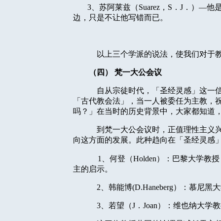
3
、苏阿莱兹（
Suarez
，
S
．
J
．）—他
边，只是不让他写错而已。
以上三个学派的说法，使我们对于
（四）
梵一大公会议
自从宗徒时代，「圣经灵感」这一
「古代教会法」，当一人被委任为主教，
吗？」在当时的历史背景中，大家都知道
到梵一大公会议时，正值理性主义
向这方面的发展。此种趋向在「圣经灵感
1
、何登（
Holden
）：巴黎大学教授
主的启示。
2
、韩能博
(D.Haneberg
）：慕尼黑大
3
、若望（
J
．
Joan
）：维也纳大学教