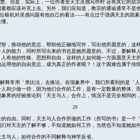
楚。但是，实际上，一位作者受天主灵感写作时
还有其它的层
因素都应该补充上去。另外，我们应知道，教宗的通谕通常不是
位枢机对灵感问题有他自己的看法——有点过于强调天主的因素
去懂。
理智，推动他的意志，帮助他正确地写作，写出他所愿意的，这
升人的能力，同时所写出来的书也是她所愿意的。不过，要解释
。人有他的性格、思想和自由，这样的人如何能一方面愿意天主
地运用他的自由意志，成
为真正的作者呢？！这个困难也属于传
解释常用「类比法」去推论。在现象界中，我们所看到的是「人
一人则少做一些，因为他们合作的工作，是有一定数量的整体。
现象界的经验推论到「天主与人」合作上，情况不是完全相
同的
29
全的自由。同时，天主与人合作所做的工作（所写的书）是一个
我们对天主的了解不够，不知道她如何工作，当然也不知道她如
天主与人」如何合作的不同解释与神学反省。