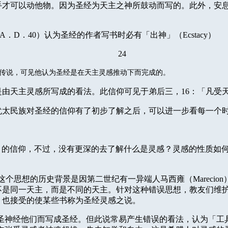
手才可以动他物。因为圣经为天主之神所鼓动而写的。此外，安
A
．
D
．
40
）认为圣经的作者写书时必有「出神」（
Ecstacy
）
24
传说，可见他认为圣经是在天主灵感推动下而完成的。
是由天主灵感所写成的看法。此信仰可见于弟后三，
16
：「凡受
犹太民族对圣经的信仰有了初步了解之后，可以进一步看每一个
」的信仰，不过，没有更深的去了解什么是灵感？灵感的性质如
这个思想的历史背景是因第二世纪有一异端人马西雍（
Marecion
不是同一天主，而是不同的天主。针对这种错误思想，教友们维
，也接受的使某些书称为圣经灵感之说。
圣神经他们而写成圣经。但此说常易产生错误的看法，认为「工