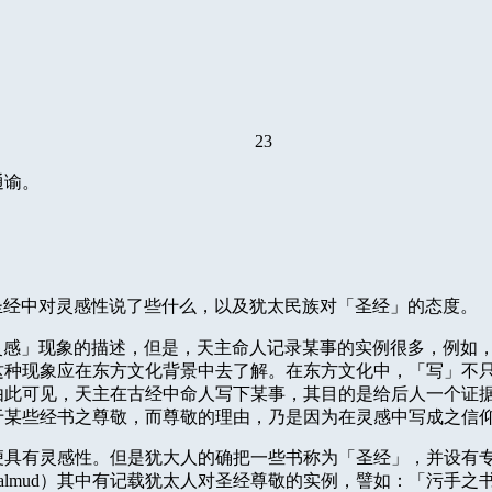
23
通谕。
圣经中对灵感性说了些什么，以及犹太民族对「圣经」的态度。
灵感」现象的描述，但是，天主命人记录某事的实例很多，例如
这种现象应在东方文化背景中去了解。在东方文化中，「写」不
由此可见，天主在古经中命人写下某事，其目的是给后人一个证
于某些经书之尊敬，而尊敬的理由，乃是因为在灵感中写成之信
便具有灵感性。但是犹大人的确把一些书称为「圣经」，并设有
almud
）其中有记载犹太人对圣经尊敬的实例，譬如：「污手之