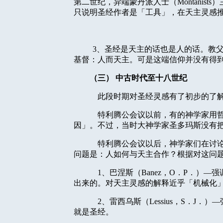
第二世纪，异端蒙丹派人士（
Montanists
）
只说明圣经作者是「工具」，在天主灵感
3
、圣经是天主的话也是人的话。教
基督：人而天主。可是这端信仰并没有得
（三）
中古时代至十八世纪
此段时期对圣经灵感有了初步的了
特利腾公会议以前，有的神学家用
因」。不过，当时大神学家圣多玛斯没有
特利腾公会议以后，神学家们在讨
问题是：人如何与天主合作？根据对这问
1
、巴涅斯（
Banez
，
O
．
P
．）—强
出来的。对天主灵感的解释近乎「机械化
2
、雷西乌斯（
Lessius
，
S
．
J
．）—
就是圣经。