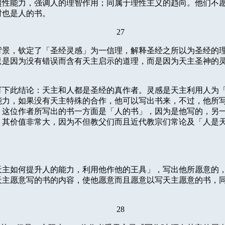
超性能力，强调人的理智作用；同属于理性主义的趋向。他们不
时也是人的书。
27
背景，钦定了「圣经灵感」为一信理，解释圣经之所以为圣经的
只是因为没有错误而含有天主启示的道理，而是因为天主圣神的
可下此结论：天主和人都是圣经的真作者。灵感是天主利用人为
能力，如果没有天主特殊的合作，他可以写出书来，不过，他所
，这位作者所写出的书一方面是「人的书」，因为是他写的，
另
，其价值非常大，因为不但教父们而且近代教宗们常论及「人是
天主如何提升人的能力，利用他作他的王具」，写出他所愿意的
天主愿意写的书的内容，使他愿意而且愿意以写天主愿意的书，
28