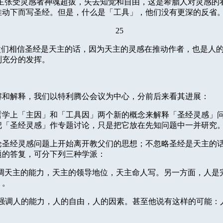
主张受灵感者神魂超拔，失去知觉和自由，这是希腊人对灵感的
推动下而写圣经。但是，什么是「工具」，他们没有更深的反省
25
父们相信圣经是天主的话，因为天主的灵感在推动作者，
也是人
到充分的发挥。
解和解释，我们以特利腾公会议为中心，分前后来看其进展：
哲学上「主因」和「工具因」两个新的概念来解释「圣经灵感」
把「圣经灵感」
作专题讨论，只是把它放在先知问题中一并研究
论圣经灵感问题上开始离开教父们的思想；不忽略圣经是天主的
题的答复，可分下列三种学派：
调天主的能力，天主的领导地位，天主命人写。另一方面，人是
」。
强调人的能力，人的自由，人的因素。甚至他说有这样的可能：