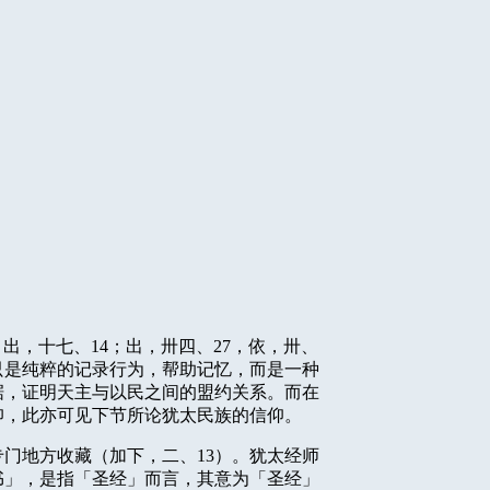
，出，十七、
14
；出，卅四、
27
，依，卅、
只是纯粹的记录行为，帮助记忆，而是一种
据，证明天主与以民之间的盟约关系。而在
仰，此亦可见下节所论犹太民族的信仰。
专门地方收藏（加下，二、
13
）。犹太经师
书」，是指「圣经」而言，其意为「圣经」