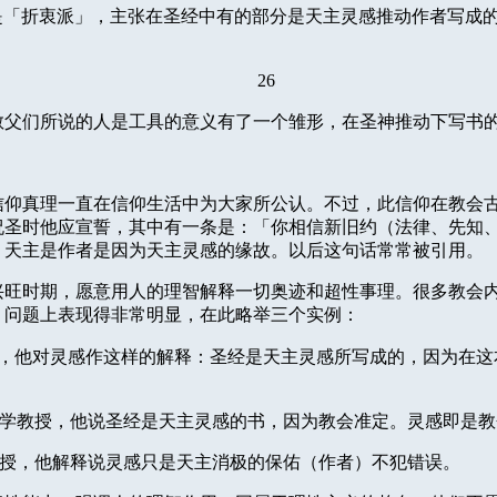
是「折衷派」，主张在圣经中有的部分是天主灵感推动作者写成
26
教父们所说的人是工具的意义有了一个雏形，在圣神推动下写书
信仰真理一直在信仰生活中为大家所公认。不过，此信仰在教会
祝圣时他应宣誓，其中有一条是：「你相信新旧约（法律、先知
，天主是作者是因为天主灵感的缘故。以后这句话常常被引用。
兴旺时期，愿意用人的理智解释一切奥迹和超性事理。很多教会
」问题
上表现得非常明显，在此略举三个实例：
，他对灵感作这样的解释：圣经是天主灵感所写成的，因为在这
学教授，他说圣经是天主灵感的书，因为教会准定。灵感即是教
授，他解释说灵感只是天主消极的保佑（作者）不犯错误。