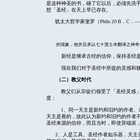
是这种神圣的书，碰了它以后，必须先洗
想「圣经」在天上早已存在。
犹太大哲学家斐罗（
Philo 20 B
．
C
．—
的现象，他并且承认七十贤士本翻译之神奇
新经是继承古经的信仰，保持圣经
现在我们对于圣经中所提的灵感和
（二）教父时代
教父们从宗徒们领受了「圣经灵感
度：
1
、同一天主是新约和旧约的作者。
天主是善的，故此认为新约和旧约的作者
圣经来源的信仰，而且当时，即使异端派
2
、人是工具。圣经作者如乐器，天主