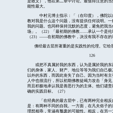
是散文），他在第二章中讨论。最值得注意的当
能性最大。
中村元博士指示：「（在印度），佛陀以
教对我是什么这个问题，没有提供任何说明。一
我的问题。也同样保持沈默的态度，避免把我当
场」。（
22
）「最初期的佛教……承认一个是伦
（
23
）——在初期的佛教中，决没有我不存在的
佛经最古层所著重的是实践性的伦理。它给
126
或把不真属於我的东西，认为是属於我的东
们的身体，家人、财产、地位等等为我们自己极
以外的东西，而因此丧失了自己。因为当时有主
人中也很流行，所以初期佛教徒竭力攻击「身见
而且积极地承认我是善恶行为的主体。他们谴责
确的实践目标。（
27
）
「在经典的最古层中，已有两种完全相反
是：有两种不同的自我。一方面，在凡夫俗子的
理想相乖，常涵有颓废的可能性。相反，在另一