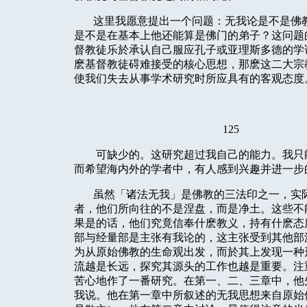
这里我愿意提出一个问题：无我论是不是佛
是不是在基本上他还能算是佛门的弟子？这问题
督教徒乐於承认自己服应孔子或亚理斯多德的学
麽基督教徒碍难接受的核心思想，那麽这二大宗
使我们失去从事学术研究时所应具有的客观态度
125
可缺少的。这研究超过我自己的能力。我只
而希望海内外的学者中，有人感到兴趣并进一步
虽然「诸法无我」是佛教的三法印之一，实
者，他们所向往的不是涅盘，而是净土。这些不
果是的话，他们究竟信奉什麽教义，持有什麽态
部与经量部是主张有我论的，这主张受到其他部
为从原始佛教的生命观出发，而於其上发现一种
流越是长远，探究其源头的工作也越是重要。注
苦心地作了一番研究。在第一、二、三章中，他
我说。他在第一章中所叙述的无我思想来自原始