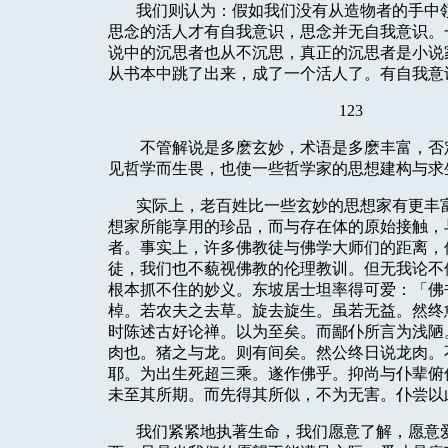
我们则认为：假如我们没有从造物者的手中
思念的活人才有自我意识，思念并无自我意识。
说中的沉思者也从不沉思，真正的沉思者是小说
从书本中跳了出来，成了一个活人了。有自我意
123
不管解说是多麽玄妙，术语是多麽丰富，否
见哲学而生畏，也使一些哲学家的思想建构与求
实际上，老百姓比一些玄妙的思想家有更丰
想家所能享用的珍品，而与存在体的原始接触，
者。事实上，许多佛教徒与佛学大师们的距离，
徒，我们也不藐视佛教的伦理教训。但无我论不
根本抓不住的妙义。东坡居士坦率得可爱：「佛
棹。若农夫之去草。旋去旋生。虽若无益。然终
时陈述古好论禅。以为至矣。而鄙仆所言为浅陋
肉也。猪之与龙。则有间矣。然公终日说龙肉。
耶。为出生死超三乘。遂作佛乎。抑尚与仆辈俯
未至其所期。而先得其所似，不为无害。仆尝以
我们紧紧地执著生命，我们愿意了解，愿意