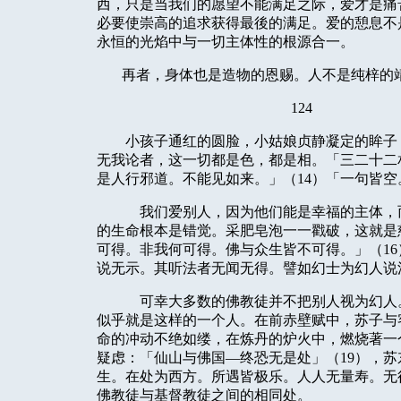
西，只是当我们的愿望不能满足之际，爱才是痛
必要使崇高的追求获得最後的满足。爱的憩息不
永恒的光焰中与一切主体性的根源合一。
再者，身体也是造物的恩赐。人不是纯梓的
124
小孩子通红的圆脸，小姑娘贞静凝定的眸子
无我论者，这一切都是色，都是相。「三二十二
是人行邪道。不能见如来。」（
14
）「一句皆空
我们爱别人，因为他们能是幸福的主体，
的生命根本是错觉。采肥皂泡一一戳破，这就是
可得。非我何可得。佛与众生皆不可得。」（
16
说无示。其听法者无闻无得。譬如幻士为幻人说
可幸大多数的佛教徒并不把别人视为幻人
似乎就是这样的一个人。在前赤壁赋中，苏子与
命的冲动不绝如缕，在炼丹的炉火中，燃烧著一
疑虑：「仙山与佛国—终恐无是处」（
19
），苏
生。在处为西方。所遇皆极乐。人人无量寿。无
佛教徒与基督教徒之间的相同处。