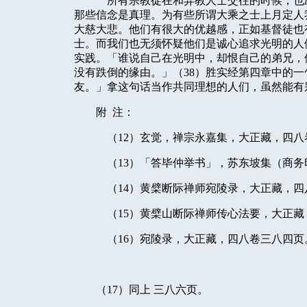
所有宗教徒在和异教人士交往的时候，也
那些信念是真理。为有些所谓大乘之士上月定人
大慈大悲。他们有很大的优越感，正如基督徒也
士。而我们也无须怀疑他们是诚心追求光明的人
实践。「谁说自己在光明中，却恨自己的弟兄，
没有跌倒的缘由。」（
38
）胜实经第四章中的一
友。」拿这句话当作共同理想的人们，虽然能有
附
注：
（
12
）玄觉，禅宗永嘉集，大正藏，四八
（
13
）「答毕仲举书」，苏东坡集（商务
（
14
）黄檗断际禅师宛陵录，大正藏，四
（
15
）黄檗山断际禅师传心法要，大正藏
（
16
）宛陵录，大正藏，四八卷三八四页
（
17
）同上
三八六页。