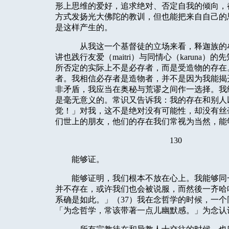
形上思维的爱好，追求绝对、否定自我的倾向，
方式发扬光大佛陀的教训，但也能把来自自己的
是这样产生的。
从我这一个基督徒的立场来看，释迦族的
讲也践行友爱（
maitri
）与同情心（
karuna
）的先
所否定的实际上不是必存者，而是受造物的存在
者。我相信必存者是造物者，并不是因为我能揭
非矛盾，我应当在奥秘与荒谬之间作一选择。我
是毫无意义的。常识又告诉我：我的存在和别人
觉！」对我，这不是绝对没有可能性，却没有丝
们世上的朋友，他们的存在我们常视为当然，能
130
能够证。
能够证明，我们根本不放在心上。我能够同
并不存在，或许我们也会被说服，而然後一齐哈
系确是如此。」（
37
）我在念哲学的时候，一个
「为念哲学，常该带著一点儿幽默感。」为念认