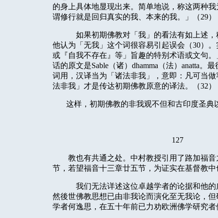
的身上具体地显现出来。简单地说，称这两种我
谓修行就是回归真实的我、本来的我。」（
29
）
如果初期佛教对「我」的看法有如上述，
他认为「无我」这个词很容易引起误会（
30
）。
或『自我不存在』等」旨趣的特别术语或文句。
话的原文是
Sable
（诸）
dhamma
（法）
anatta
。最
词用，汉译当为「诸法非我」，意即：凡可当做
法非我」才是传达初期佛教原意的译法。（
32
）
这样，初期佛教的非我观不但和古印度圣典
127
教也有共通之处。中村教授引用了路加福音
节，若望福音十三章廿五节，为证实在基督教中
我们无法详述这位卓越学者的论据和他的
然後世佛教思想已由非我论而演化至无我论，但
学者何逸思，在五十年前已力劝欧洲佛学研究者