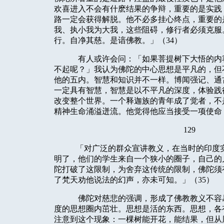
欢喜进入不会有什麽结果的争辩，重要的是实践
路一定会获得解脱。他不必多挂心终点，重要的
我、执小我为大我，这些阻碍，修行者必须克服
行。自净其慈。是谙佛教。」（
34
）
有人或许会问：「如果菩提树下大悟的内
不起呢？」我认为佛陀的中心思想是平凡的，但
他的五内。智慧和知识并不一样。博闻强记、通
一定具有智慧，智慧是以不平凡的深度，体验践
改变整个世界。一个释迦族的青年成了觉者，不
精神生命涌溢迸流。他觉得他应当接受一项使命
129
「对广泛的群众宣讲教义，在当时的印度
明了，他们的学生来自一个狭小的圈子，自己的
陀打破了这限制，为舍弃这传统的限制，佛陀须
了梵天劝他说法的幻声，亦未可知。」（
35
）
佛陀对慈悲的强调，形成了佛教教义不容
度的思想圈内茁壮。思想是活的东西。思想，各
注意到这个现象：一棵树能开花，能结果，但从