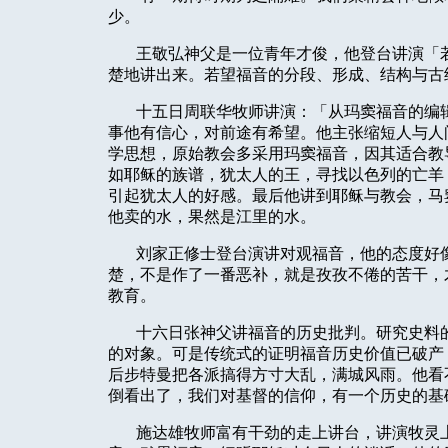
少。
王敬弘神父是一位青年才俊，他登台讲演「
楚地讲出来。若望福音的分段、形成、结构与古
十五日周联华牧师讲演：「从玛窦福音的编
事他有信心，对前途有希望。他主张缩短人与人
学思想，原始教会多采用玛窦福音，因其适合教
如耶稣的族谱，犹太人的王，寻找以色列的亡羊
引起犹太人的好感。最后他讲到耶稣与教会，马
他卖的水，果然是江里的水。
刘家正修士登台演讲对观福音，他的态度好
楚，不是作了一番恶补，就是孜孜不倦的苦干，
教育。
十六日张神父讲福音的历史批判。研究史料
的对象。可是传统式的证明福音历史价值已破产
后步特曼把各派搞得方寸大乱，满城风雨。他看
倒看出了，我们对基督的信仰，有一个历史的基
施达雄牧师富有干劲的走上讲台，讲演牧灵