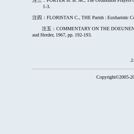
注三：
PORTER H. B. JR., The Ordindtion Prayers of
1-3.
注四：
FLORISTAN C., THE Parish : Euxharistic Co
注五：
COMMENTARY ON THE DOEUNENTS OF VA
aud Herder, 1967, pp. 192-193.
Copyright©2005-2