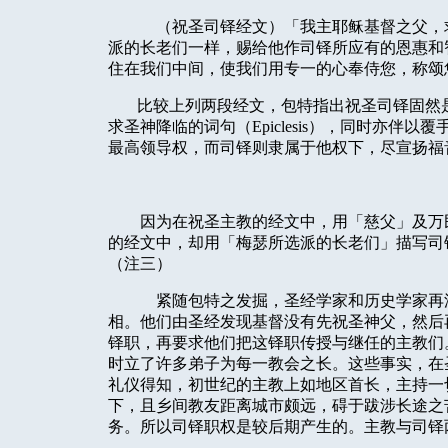
（祝圣司铎经文）「我主耶稣基督之父，
派的长老们一样，赐给他作司铎所应有的恩惠和
住在我们中间，使我们用专一的心奉侍您，称颂
比较上列两段经文，包特指出祝圣司铎固然
求圣神降临的词句（
Epiclesis
），同时亦伴以覆
最高领导权，而司铎则隶属于他权下，尽宣扬福
因为在祝圣主教的经文中，用「慈父」及万
的经文中，却用「梅瑟所选派的长老们」描写司
（注三）
紧随包特之发掘，圣经学家和历史学家再
相。他们由圣经发现基督没有先祝圣神父，然后
铎职，再要求他们把这铎职传授与继任的主教们
时立了许多弟子为每一教会之长。这些事实，在
礼仪得知，初世纪的主教上如地区首长，主持一
下，且乡间教友距离城市颇远，碍于跋涉长途之
务。所以司铎职权是较后期产生的。主教与司铎