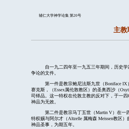
辅仁大学神学论集 第20号
主教
自一九二四年至一九五三年期间，历史学
争论的文件。
第一件是教宗鲍尼法斯九世（
Boniface IX
赛克斯，（
Essex
属伦敦教区）的圣奥西沙（
Osyt
司铎品。这一特权在伦敦主教的反对下，于一四
神品为无效。
第二件是教宗马丁五世（
Martin V
）在一
特权赐与阿尔才（
Altzelle
属梅森
Meissen
教区）
神品圣事，为期五年。