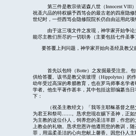
第三件是教宗依诺森八世（
Innocent VIII
祝圣六品的特权赐予西笃会的最古老的四座隐修
世纪时，一些西笃会隐修院院长仍自由运用此项
由于这三项文件之发现，神学家开始争论
能尽主教们所尽的一切职务（主要包括七件圣事
要答覆上列问题，神学家开始向圣经及教父
首先以包特（
Botte
）之发掘最受注意。包
供给答覆。该书是教父依玻理（
Hippolytus
）的
幼年受过高深的希腊教育，也在罗马师事名学者
学者。他生平著作甚丰，其中包括这部编纂当日
下：
（祝圣主教经文）「我等主耶稣基督之慈
为君王和祭司……。恳求您现在赐下圣神，正如
为主教的这位仆人，饲养您的圣洁羊群，作您的
上教会的礼物。恳求您恩许他遵照您的教训，随
罪，用温柔圣洁的心向您献上馨香。因您仆人主