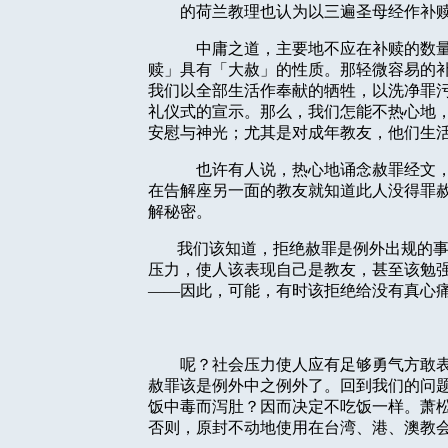
的荷兰教理也认为以三遍圣母经作补
中庸之道，主要地不应在补赎的数
赎」具有「大赦」的性质。那轻微容易的
我们以全部生活作奉献的牺牲，以洗净罪
礼仪式的宣示。那么，我们怎能不热心地
安慰与神光；尤其是对成年教友，他们生
也许有人说，热心地诵念赦罪经文
在告解座另一面的教友就知道此人没得罪
解秘密。
我们该知道，拒绝赦罪是例外出规的
压力，使人该表现自己是教友，甚至该勉
——因此，可能，有时该拒绝给没有真心
呢？社会压力使人应有足够勇气方敢
赦罪该是例外中之例外了。回到我们的问
饭中毒而泻肚？因而决定不吃饭一样。萧
否则，原封不动地使用在台湾、港、澳教