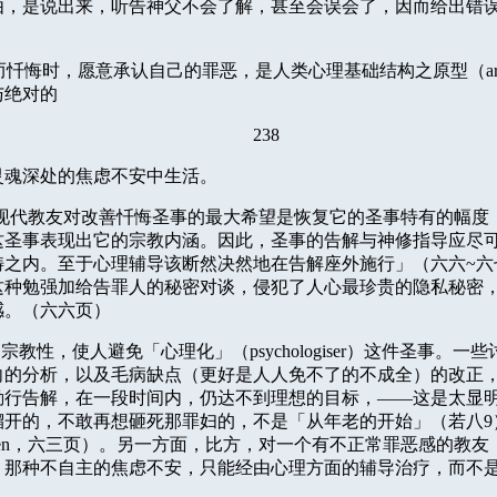
由，是说出来，听告神父不会了解，甚至会误会了，因而给出错
而忏悔时，愿意承认自己的罪恶，是人类心理基础结构之原型（
a
与绝对的
238
灵魂深处的焦虑不安中生活。
现代教友对改善忏悔圣事的最大希望是恢复它的圣事特有的幅度
这圣事表现出它的宗教内涵。因此，圣事的告解与神修指导应尽
畴之内。至于心理辅导该断然决然地在告解座外施行」（六六
~
六
这种勉强加给告罪人的秘密对谈，侵犯了人心最珍贵的隐私秘密
感。（六六页）
的宗教性，使人避免「心理化」（
psychologiser
）这件圣事。一些
向的分析，以及毛病缺点（更好是人人免不了的不成全）的改正
勤行告解，在一段时间内，仍达不到理想的目标，——这是太显
溜开的，不敢再想砸死那罪妇的，不是「从年老的开始」（若八
9
en
，六三页）。另一方面，比方，对一个有不正常罪恶感的教友
，那种不自主的焦虑不安，只能经由心理方面的辅导治疗，而不