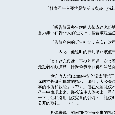
「忏悔圣事首要地是复活节奥迹（指
「听告解及办告解的人都应该充份
意力集中在告罪人的过失上，基督该是焦
「告解座内的听告神父，在实行这
……因此，他这时的行动举止该使
读了这几段话，不少的同道一定会
是赶著奉献弥撒，忏悔圣事举行得相当急
也许有人想
Häring
神父的话太理想了
席的神长研究批准的指示。诚然，大公会
事的本质和效能」（
72
）。但在总论礼仪
圣事中表现出来。那么该使人体验出，重
一下，让我引用礼仪宪章的训诲：「礼仪
公开的敬礼」。（
7
）。
具体来说，如何加强忏悔圣事的礼