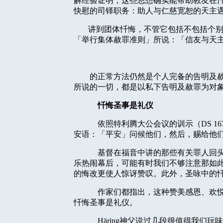
解经验证明，这些思想确实能帮助教友在
快慰的司铎职务：助人与仁慈宽恕的天主
讲到团体忏悔，不管它包括不包括个
「举行集体赦罪准则」所说：「信友与天
的正常方法仍然是个人完备的告明及
所说的一切，都是以私下告明及赦罪为对
忏悔圣事是礼仪
依照特利腾大公会议的训示（
DS 16
安语：「平安」问候他们，然后，赐给他
基督在福音中讲的那些有关罪人回
乐热闹幕后，可能有时我们不够注意那如
的悔改更使人惊讶赞叹。此外，圣咏中的
作家们都指出，这种赞美感恩、欢
忏悔圣事是礼仪。
Häring
神父说过几段很值得我们玩味