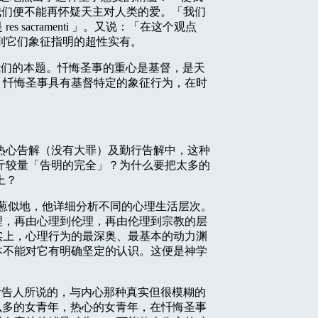
我们便不能再怀疑天主对人类的爱。「我们
是
res sacramenti
」。又说：「在这个观点
到它们象征指明的超性实有。
我们的本题。忏悔圣事的重心是基督，是天
，忏悔圣事具有基督特定的象征行为，在时
热心告解（没有大罪）及勤行告解中，这种
斤较量「告明的完全」？为什么要把太多的
上？
葱似地，他详细分析不同的心理生活层次。
理，再由心理到伦理，再由伦理到宗教的层
实上，心理行为的最深奥、最基本的动力渊
本不能对它有明确坚定的认识。这便是神学
。
听告人所说的，与内心那种真实但很模糊的
么多的女青年，热心的女青年，在忏悔圣事