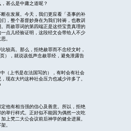
么，甚么是中庸之道呢？
不断在发展。今天，我们更应看「圣事的补
我们，整个基督妙身在为我们转祷，也教训
明。而赦罪词的第四端正是这些宝贵真理的
的一点儿经验证明，这段经文会带给人不少
意思。
声比较高。那么，拒绝赦罪而不念经文时，
页），就说该低声念赦罪经，避免泄露告
体中（上书是在法国写的），有时会有社会
况，现在大约这种社会压力也减少许多了。
中
假定他有相当强的信心及善意。所以，拒绝
解的举行样式。正好似不能因为偶然一次吃
，加上梵二大公会议前后神学的健全进展。
字架。