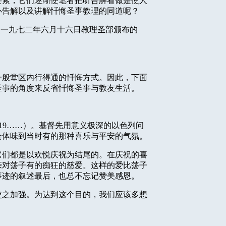
要紧，它们逐渐使笔者把听告解看做是使人
办告解以及讲解忏悔圣事教理的同道呢？
照一九七二年六月十六日教理圣部颁布的
一般堂区内行得通的忏悔方式。因此，下面
圣事的角度来反省忏悔圣事与教友生活。
19
……）。基督先用意义极深的以色列问
会体味到当时有的那种喜乐与平安的气氛。
它们都是以欢悦庆祝为结尾的。在庆祝的喜
亲对荡子有的痴狂的慈爱。这样的爱比荡子
事迹的叙述最后，也总不忘记赞美感恩。
使之加强。为达到这个目的，我们应该多想