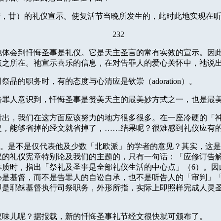
若，廿）的礼仪宣示。使复活节当晚所发生的，此时此地实现在
232
地体会到忏悔圣事是礼仪。它是天主圣言的常有实效的宣示。因
点之所在。祂宣示喜乐的信息，在对告罪人的爱心关怀中，祂说
司祭品的职务时，有的态度与心清应是钦崇（
adoration
）。
告罪人意识到，忏悔圣事是赞美天主的最美妙方式之一，也是最
看出，我们在这方面应该努力的地方很多很多。在一座冷硬的「
促，能够省掉的经文就省掉了，……结果呢？很难感到礼仪应有
。是不是仅代表他及少数「北欧派」的学者的意见？其实，这是
议的礼仪宪章特别论及我们的主题的，只有一句话：「应修订告
本质时，指出「祭礼及圣事是全部礼仪生活的中心点」（
6
）。因
心是基督，而不是告罪人的自讼自承，也不是听告人的「审判」
即是耶稣基督执行司祭职务，外形所指，实际上即照样完成人灵
仪味儿呢？据报载，新的忏悔圣事礼节经文很快就可颁布了。