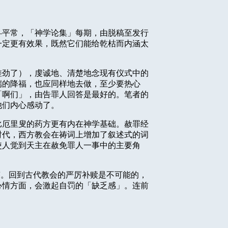
—平常，「神学论集」每期，由脱稿至发行
一定更有效果，既然它们能给乾枯而内涵太
差劲了），虔诚地、清楚地念现有仪式中的
端的降福，也应同样地去做，至少要热心
「啊们」，由告罪人回答是最好的。笔者的
他们内心感动了。
比厄里叟的药方更有内在神学基础。赦罪经
时代，西方教会在祷词上增加了叙述式的词
使人觉到天主在赦免罪人一事中的主要角
答。回到古代教会的严厉补赎是不可能的，
心情方面，会激起自罚的「缺乏感」。连前