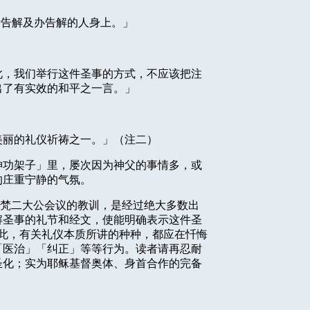
听告解及办告解的人身上。」
此，我们举行这件圣事的方式，不应该把注
出了有实效的和平之一言。」
美丽的礼仪祈祷之一。」（注二）
神功架子」里，屡次因为神父的事情多，或
的庄重宁静的气氛。
梵二大公会议的教训，是经过绝大多数出
解圣事的礼节和经文，使能明确表示这件圣
此，有关礼仪本质所讲的种种，都应在忏悔
「医治」「纠正」等等行为。读者请再忍耐
圣化；实为耶稣基督奥体、身首合作的完备