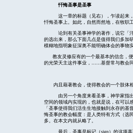
忏悔圣事是圣事
这一章的标题（见右），乍读起来
忏悔圣事上。如此，自然而然地，在牧职
论到有关圣事神学的著作，说它「
的选出来，那么下面几点是值得我们多加
模糊地指明象征深奥不能明确体会的事物
教友灵修应有的一个最基本的信念，
的光荣天主这件事业，……基督常与教会
内且藉著教会，使得教会的一个肢体
由另一个角度来看圣事，神学家指
空间的领域内实现的，也就是说，在可以
「圣事使得我们活生生地接触到永存的基
悔圣事的教会幅度：是人类特有方式（选
多。在本文内就从略了。
最后，圣事是标记（
sign
）的这项真