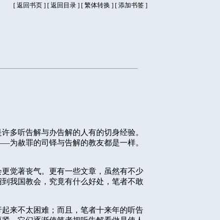
[
返回书页
] [
返回目录
]
[
繁体转换
] [
添加书签
]
是许多听告解与办告解的人有的切身经验。
——为赦罪的司铎与告解的教友都是一样。
会更觉著丧气。更有一些文章，虽然有不少
绍到我国教会，究竟有什么好处，笔者不敢
行起来不太困难；而且，笔者十来年的听告