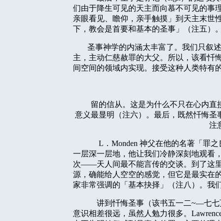
们由于降生可见的天主而向慕不可见的事
亲眼看见、瞻仰，亲手触摸」到天主末世
下，教会是首要和基本的圣事」（注五）
圣事神学的内涵太丰富了。我们只叙
主，主动仁慈赦罪的大父。所以，该看忏
间空间的领域内实现。接受这种人类特有
留的信从。这是为什么不只在心内直
意义最显明（注六）。最后，既然忏悔圣
注
L
．
Monden
神父在他的名著「罪之
一层深一层地，他让我们冷静深刻地观看
次——天人间最不能言传的交谈。到了这
源，确能给人空空的感觉，但它是最实在
家非常强调的「基本抉择」（注八）。我
讲到忏悔圣事（该书五一二
~
—七七
意识相差很远，虽然人勉力很多。
Lawrenc