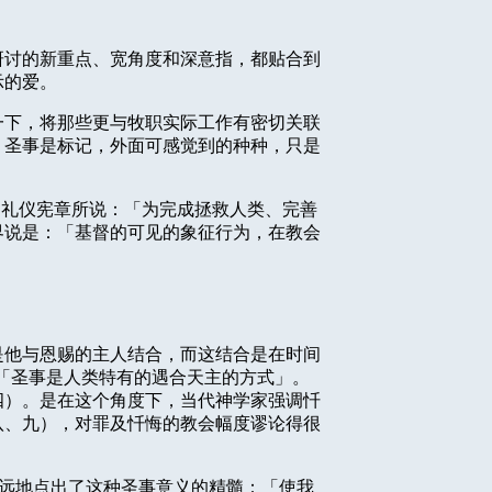
研讨的新重点、宽角度和深意指，都贴合到
示的爱。
一下，将那些更与牧职实际工作有密切关联
；圣事是标记，外面可感觉到的种种，只是
如礼仪宪章所说：「为完成拯救人类、完善
界说是：「基督的可见的象征行为，在教会
是他与恩赐的主人结合，而这结合是在时间
「圣事是人类特有的遇合天主的方式」。
四）。是在这个角度下，当代神学家强调忏
八、九），对罪及忏悔的教会幅度谬论得很
远地点出了这种圣事意义的精髓：「使我