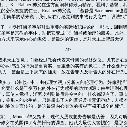
理」。
K
．
Rahner
神父在这方面阐释得最为精深。看到了基督，
性的必然凯旋的仁慈。
Rnahner
神父说：「基督是
Sacramentum
也
。
用简单的话来说，我们应在可感觉到的事物行为之中，设法找
述了一些对忏悔圣事能引出重要的实际牧职结论的。那么，回到
悔圣事是宗教的事体，别把它变成心理辅导或治疗的服务。此外
的方式来表示内心的皈依，是最深的谦虚，是对天主上智最无保
237
接求天主宽赦，而要经过教会代表来忏悔的灵修深义。尤其是在
事的可感觉的行为是更真实、更重要的实有的象征，为什么要斤
意力，甚至是近乎病态的挂虑，放在告罪人及听告人的外在行为
良知」（注七）中，由心理学观点分析人的伦理行为。好像剥洋
，究竟什么是千变万化的外在行为感受的动力渊源：由生理到心
里，真使人觉得，洋葱皮剥到最后是空空的，什么都没有了。事
的，关系人的永生的。只是超出了人的普通反省意识范畴，人根
们能够体会言传的，是这最深内心实体的模糊而极不成全的标记
页），
Monden
神父指出，现代人屡次想办告解是伪善，因为对
e
修女在英国作了有关忏悔的调查。她认为最使人警惕的，是那