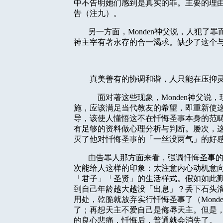
中不告明她们感到是真实的罪。主要的理
告（注九）。
另一方面，
Monden
神父说，人犯了罪
神主宰有著永存的合一渴求。缺少了这个
真美善有的协调和谐，人只能在压抑
面对著这些现象，
Monden
神父说，
施，应该满足当代教友的希望，即重新使
导，该使人懂悟这不在忏悔圣事本身的范
有足够的资料做心理分析与判断。屡次，
灭了他对忏悔圣事的「一丝没两气」的好
由告罪人那方面来看，强调忏悔圣事
次能给人这样的印象：太注意内心动机意
「君子」「圣贤」的生活样式。假如如此
到自己年龄越大越没「出息」？丢下石头
用处，乾脆就放弃实行忏悔圣事了（
Mond
了；再想天主不爱自己是侮辱天主。但是
的良心悲痛，忏悔后，普通就会消失了。