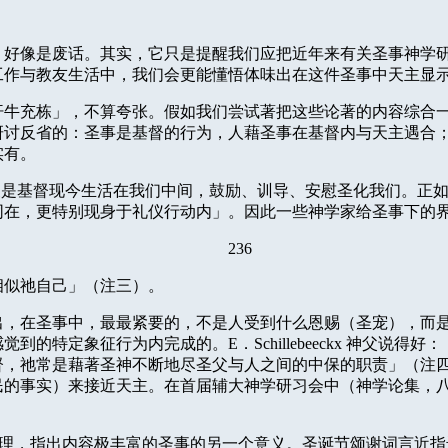
，好像是废话。其实，它只是提醒我们应把近年来有关圣事神学
工作与教友生活中，我们会更能懂悟体味出在这件圣事中天主显
汗牛充栋」，不算夸张。假如我们尝试著把这些论著的内容综合
研讨反省的：圣事是基督的行为，人藉圣事在基督内与天主遇合
实有。
便是基督现今生活在我们中间，鼓励、训导、安慰圣化我们。正
同在，更特别现身于礼仪行动内」。因此一些神学家给圣事下的
236
相似祂自己」（注三）。
出，在圣事中，最最紧要的，不是人受到什么恩赐（圣宠），而
感觉到的特定象征行为内完成的。
E
．
Schillebeeckx
神父说得好：
督，祂常是藉著圣神不断地尽圣父与人之间的中保的职责」（注
民的事实）来接近天主。在首届辅大神学研习会中（神学论集，
理，指出内容极丰富的圣事的另一个意义。圣诞节颂谢词言近指