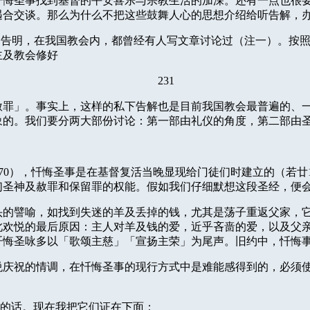
忏悔圣事找到基督的平安喜乐与宗教生活的加深。还有一点也很
遇合交谈。那么为什么不把这些鼓舞人心的思想介绍给听告解，
别告明，在我国教会内，都曾经有人写文章讨论过（注一）。按
主及教会修好
231
赦罪」。事实上，这样的私下告解也是目前我国教会最普遍的、
象的。我们要分两大部份讨论：第一部由礼仪的角度，第二部由
70
），忏悔圣事是在基督复活当晚显现给门徒们时建立的（若廿
们圣神及赦罪和保留罪的权能。假如我们仔细默想这段圣经，便
头的譬喻，如找到失迷的羊及丢掉的钱，尤其是荡子重返父家，
此欢悦的最后原因：主人对羊及钱的爱，近乎吝啬的爱，以及父
忏悔圣咏多以「歌颂主慈」「宣扬主荣」为尾声。旧约中，忏悔
悦庆祝的情调，在忏悔圣事的现行方式中是难能感得到的，必须
的话。现在我把它们证在下面：