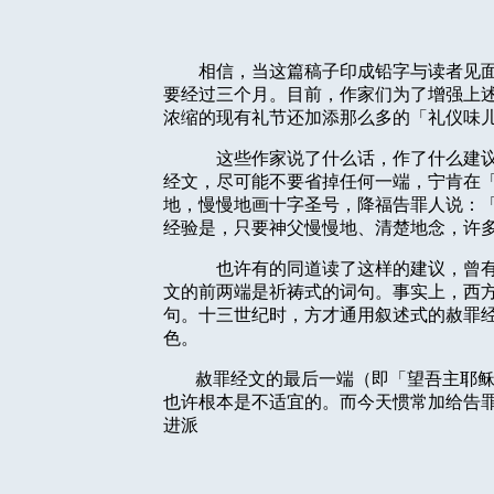
相信，当这篇稿子印成铅字与读者见
要经过三个月。目前，作家们为了增强上
浓缩的现有礼节还加添那么多的「礼仪味
这些作家说了什么话，作了什么建
经文，尽可能不要省掉任何一端，宁肯在
地，慢慢地画十字圣号，降福告罪人说：
经验是，只要神父慢慢地、清楚地念，许
也许有的同道读了这样的建议，曾
文的前两端是祈祷式的词句。事实上，西
句。十三世纪时，方才通用叙述式的赦罪
色。
赦罪经文的最后一端（即「望吾主耶
也许根本是不适宜的。而今天惯常加给告
进派