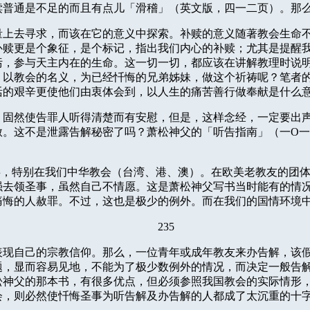
赎普通是不足的而且有点儿「滑稽」（英文版，四一二页）。那
量上去寻求，而该在它的意义中探索。补赎的意义随著教会生命
补赎更是个象征，是个标记，指出我们内心的补赎；尤其是提醒
污，参与天主内在的生命。这一切一切，都应该在讲解教理时说
，以教会的名义，为已经忏悔的兄弟姊妹，做这个祈祷呢？笔者
活的艰辛更使他们由衷体会到，以人生的痛苦善行做奉献是什么
，固然使告罪人听得清楚而有安慰，但是，这样念经，一定要出
赦。这不是泄露告解秘密了吗？萧松神父的「听告指南」（一
O
一
事，特别在我们中华教会（台湾、港、澳）。在欧美老教友的团
强去领圣事，虽然自己不情愿。这是萧松神父写书当时能有的情
痛悔的人赦罪。不过，这也是极少的例外。而在我们的国情环境
235
表现自己的宗教信仰。那么，一位青年或成年教友来办告解，该
题，显而容易见地，不能为了极少数例外的情况，而决定一般告
松神父的那本书，有很多优点，但必须参照我国教会的实际情形
会，则必然使忏悔圣事为听告解及办告解的人都成了太沉重的十