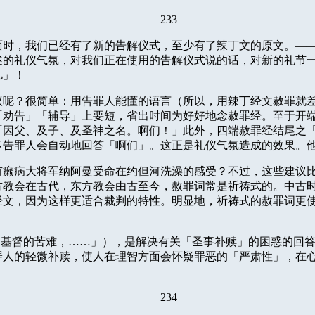
233
面时，我们已经有了新的告解仪式，至少有了辣丁文的原文。—
述的礼仪气氛，对我们正在使用的告解仪式说的话，对新的礼节
儿」！
议呢？很简单：用告罪人能懂的语言（所以，用辣丁经文赦罪就
「劝告」「辅导」上要短，省出时间为好好地念赦罪经。至于开
「因父、及子、及圣神之名。啊们！」此外，四端赦罪经结尾之
多告罪人会自动地回答「啊们」。这正是礼仪气氛造成的效果。
有癞病大将军纳阿曼受命在约但河洗澡的感受？不过，这些建议
方教会在古代，东方教会由古至今，赦罪词常是祈祷式的。中古
经文，因为这样更适合裁判的特性。明显地，祈祷式的赦罪词更
稣基督的苦难，……」），是解决有关「圣事补赎」的困惑的回
罪人的轻微补赎，使人在理智方面会怀疑罪恶的「严肃性」，在
234