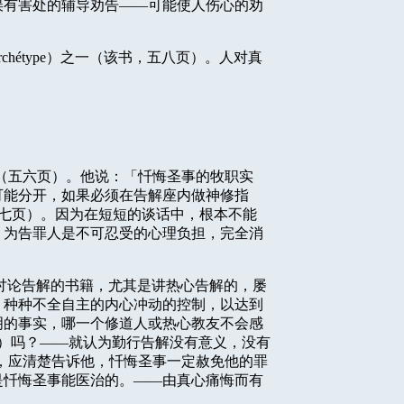
误有害处的辅导劝告——可能使人伤心的劝
rchétype
）之一（该书，五八页）。人对真
（五六页）。他说：「忏悔圣事的牧职实
可能分开，如果必须在告解座内做神修指
七页）。因为在短短的谈话中，根本不能
，为告罪人是不可忍受的心理负担，完全消
讨论告解的书籍，尤其是讲热心告解的，屡
，种种不全自主的内心冲动的控制，以达到
明的事实，哪一个修道人或热心教友不会感
）吗？——就认为勤行告解没有意义，没有
，应清楚告诉他，忏悔圣事一定赦免他的罪
是忏悔圣事能医治的。——由真心痛悔而有