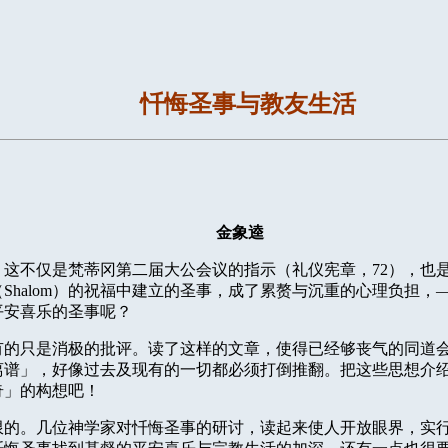
忏悔圣事与教友生活
金象逵
，这不仅是梵蒂冈第二届大公会议的指示（礼仪宪章，
72
），也
（
Shalom
）的祝福中建立的圣事，成了累赘与沉重的心理负担，
平安喜乐的圣事呢？
有的只是消极的批评。读了这样的文章，使得已经够丧气的同道
离谱」，好像过去及现有的一切都必须打倒推翻。把这些思想介
奇」的构想吧！
限的。几位神学家对忏悔圣事的研讨，读起来使人开放眼界，实