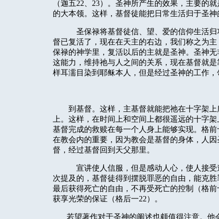
（迦五
22
、
23
）。圣神所产生的效果，主要的就
的大本领。这样，基督徒能把日常生活归于圣神
圣保禄将基督徒信、望、爱的信仰生活归
督已复活了，现在在天主的右边，我们称之为主
保禄的神学里，复活以后的主就是圣神。圣神无
这能力，维持祂与人之间的关系，现在基督就是
样耳濡目染到耶稣本人，但是经过圣神的工作，
到基督。这样，主基督就能把祂在十字架上
上。这样，在时间上和空间上都很遥远的十字架
基督完成的救赎在每一个人身上能够实现。格前
在教会内的重要，因为教会是基督的身体，人因
督，经过基督回到天父那里。
宣讲使人信服，但是感动人心，使人接受
次提及的，基督徒得到摆脱罪恶的自由，能克胜
最后获得死亡的自由，不再受死亡的控制（格前
获享光荣的保证（格后一
22
）。
若望著作对于圣神的阐述也颇值得注意。他