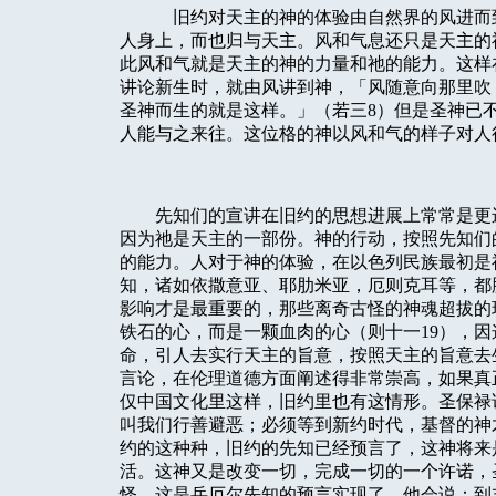
旧约对天主的神的体验由自然界的风进而
人身上，而也归与天主。风和气息还只是天主的
此风和气就是天主的神的力量和祂的能力。这样
讲论新生时，就由风讲到神，「风随意向那里吹
圣神而生的就是这样。」（若三
8
）但是圣神已
人能与之来往。这位格的神以风和气的样子对人
先知们的宣讲在旧约的思想进展上常常是更
因为祂是天主的一部份。神的行动，按照先知们
的能力。人对于神的体验，在以色列民族最初是
知，诸如依撒意亚、耶肋米亚，厄则克耳等，都
影响才是最重要的，那些离奇古怪的神魂超拔的
铁石的心，而是一颗血肉的心（则十一
19
），因
命，引人去实行天主的旨意，按照天主的旨意去
言论，在伦理道德方面阐述得非常崇高，如果真
仅中国文化里这样，旧约里也有这情形。圣保禄
叫我们行善避恶；必须等到新约时代，基督的神
约的这种种，旧约的先知已经预言了，这神将来
活。这神又是改变一切，完成一切的一个许诺，
怪，这是岳厄尔先知的预言实现了，他会说：到