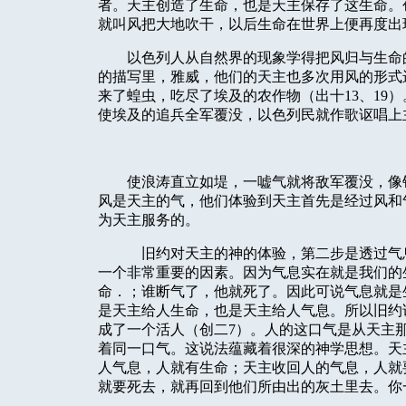
者。天主创造了生命，也是天主保存了这生命。
就叫风把大地吹干，以后生命在世界上便再度出
以色列人从自然界的现象学得把风归与生命
的描写里，雅威，他们的天主也多次用风的形式
来了蝗虫，吃尽了埃及的农作物（出十
13
、
19
）
使埃及的追兵全军覆没，以色列民就作歌讴唱上
使浪涛直立如堤，一嘘气就将敌军覆没，像
风是天主的气，他们体验到天主首先是经过风和
为天主服务的。
旧约对天主的神的体验，第二步是透过气
一个非常重要的因素。因为气息实在就是我们的
命．；谁断气了，他就死了。因此可说气息就是
是天主给人生命，也是天主给人气息。所以旧约
成了一个活人（创二
7
）。人的这口气是从天主
着同一口气。这说法蕴藏着很深的神学思想。天
人气息，人就有生命；天主收回人的气息，人就
就要死去，就再回到他们所由出的灰土里去。你