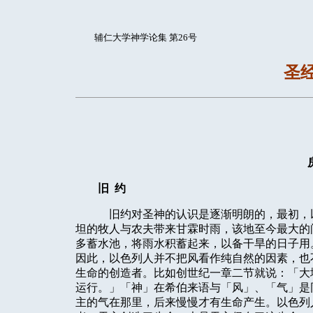
辅仁大学神学论集 第26号
圣
旧
约
旧约对圣神的认识是逐渐明朗的，最初，
坦的牧人与农夫带来甘霖时雨，该地至今最大的
多蓄水池，将雨水积蓄起来，以备干旱的日子用
因此，以色列人并不把风看作纯自然的因素，也
生命的创造者。比如创世纪一章二节就说：「大
运行。」「神」在希伯来语与「风」、「气」是
主的气在那里，后来慢慢才有生命产生。以色列