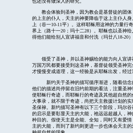
也还没有做深入的研究。
教会体验到圣神，因为教会是基督徒的团体
的上主的仆人，天主的神要降临于这上主仆人身
上（谷一
10-11
平）。这样耶稣用这神的力量行
界上（路十一
20
；玛十二
28
）。耶稣也以圣神给
得他们能给别人宣讲福音和付洗（玛廿八
18-20
领受了圣神，并以圣神赐给的能力向人宣讲
万国万民都要接受到这圣神，基督徒领受圣神完
才慢慢变成道理，这一经验是从耶稣出发，经过
新约关于圣神的描写循序渐进，随着信念
他们的描述尚停留在旧约前期的看法，注重圣神
使耶稣行奇迹，而耶稣行的奇迹及其他超自然的
大事录，就不限于奇迹，尚把天主救援计划的实
圣保禄。新约描写圣神有以下三个阶段，玛尔谷
的启示是要彰显天主的大能，祂远远超越人，神
种目的。假使天主是全能、全知，同时又有爱情
主的大能，而到了新约则更进一步也体会天主的
种超自然的现象。