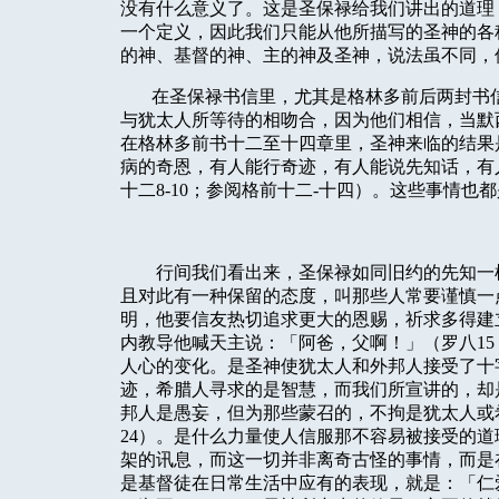
没有什么意义了。这是圣保禄给我们讲出的道理
一个定义，因此我们只能从他所描写的圣神的各
的神、基督的神、主的神及圣神，说法虽不同，
在圣保禄书信里，尤其是格林多前后两封书
与犹太人所等待的相吻合，因为他们相信，当默
在格林多前书十二至十四章里，圣神来临的结果
病的奇恩，有人能行奇迹，有人能说先知话，有
十二
8-10
；参阅格前十二
-
十四）。这些事情也都
行间我们看出来，圣保禄如同旧约的先知一
且对此有一种保留的态度，叫那些人常要谨慎一
明，他要信友热切追求更大的恩赐，祈求多得建
内教导他喊天主说：「阿爸，父啊！」（罗八
15
人心的变化。是圣神使犹太人和外邦人接受了十
迹，希腊人寻求的是智慧，而我们所宣讲的，却
邦人是愚妄，但为那些蒙召的，不拘是犹太人或
24
）。是什么力量使人信服那不容易被接受的道
架的讯息，而这一切并非离奇古怪的事情，而是
是基督徒在日常生活中应有的表现，就是：「仁