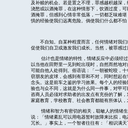
及补赎的机会。若是置之不理，罪感越积越深，
浇愁或以酒掩罪，在这种情形下，饮酒过度，可
酒掩罪，但感到心情非常低落，一切都乏味难堪
惧的经验使我们远离危险。倘使我们什么都不怕
不自知。自某种程度而言，任何情绪对我们
促使我们自卫或激发我们成长。当然，被罪感过
估计也是情绪的特性，情绪反应中必须经过
以当他在田野里一见到蛇出现时，自然而然地对
可能自他人处得到。俗语说：「一朝被蛇咬，十
窃朋友的皮球，会感到有罪和不对，同时想起在
念头。这是前车之鉴的学习效果。每个人的经验
验也与众不同，这就是为什么同一件事，对甲可
咨商人员必须对求助者的出发点有充份的了解，
家庭教育，学校教育、社会教育都能有所体认，
情绪和智力有密切的相关，聪敏人的情绪生
说：「情绪紊乱可以用电器暂时故障来比拟，电
冗长。」事实上，一个智者往往有：「相识满天