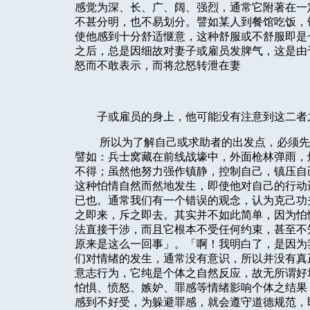
感觉为深、长、广、阔、强烈，通常它附著在一
不甚分明，也不易划分。譬如某人到餐馆吃饭，
使他感到十分舒适惬意，这种舒服或不舒服即是
之后，总是因细故对妻子或雇员发脾气，这是由
怒而不敢表示，而将忿怒转泄在妻
子或雇员的身上，他可能没有注意到这二者
所以为了解自己或求助者的出发点，必须先
譬如：兵士窝藏在前线战壕中，外面枪林弹雨，
不得；虽然他努力强作镇静，控制自己，镇压自
这种怕情自然而然地发生，即使他对自己的行动
已也。通常我们有一个错误的观念，认为克己功
之即来，斥之即去。其实并不如此简单，因为怕
法直接干涉，而且它根本不受任何约束，甚至不
原来是这么一回事」。「啊！我明白了，是因为
们对情绪的发生，通常没有意识，所以并没有真
意志行为，它纯是个体之自然反应，故无所谓好
怕惧、愤怒、嫉妒、罪感等情绪影响个体之结果
感到不好受，为躲避罪感，就会遵守道德规范，