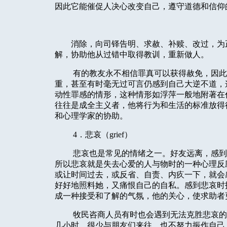
因此它能催促人决心改变自己，遵守道德和信仰
消除，向司铎告明、求赦、补赎、改过，为
解，协助他从过错中取得教训，重新做人。
有的教友永不相信罪真可以获得赦免，因此
重，甚至有时毫无过可言仍感到自己大逆不道，
动性罪感的情形，这种情形如浮萍一般地附著在
往往是成全主义者，他将行为和生活的标准放得
和心理学家的协助。
4
．悲哀（
grief
）
悲哀也是常见的情绪之一。好友远离，感到
所以悲哀就是失去心爱的人与物时的一种心理反
或让时间过去，或反省、自责、内疚一下，就会
好好地照料她，又痛恨自己的自私。感到悲哀时
成一种接受和了解的气氛，他的关心，使求助者
牧民咨商人员有时也会遇到无法克胜悲哀的
几小时，很少与朋友们来往，也不努力振作自己