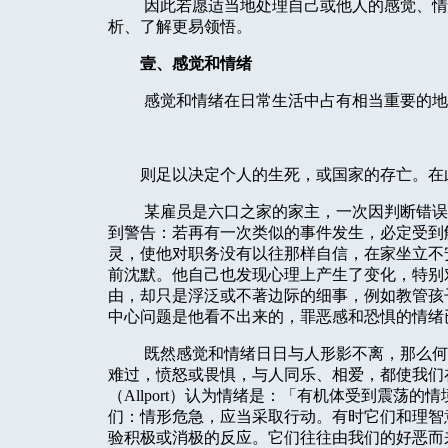
因此若愿适当地处理自己或他人的感觉、情
析、了解更易领悟。
壹、感觉和情绪
感觉和情绪在日常生活中占有相当重要的地
则足以决定个人的生死，或国家的存亡。在
某雇员是六口之家的家主，一次因判断错误
到警告：若再有一次类似的事件发生，必定受到
灵，使他对职务没有以往那样自信，在家坐立不
前沈默。他自己也发现心理上产生了变化，特别
由，却只是浮泛或不著边际的细事，例如教管孩
中心问题是他看不出来的，罪恶感和恐惧的情绪
既然感觉和情绪日日与人形影不离，那么何
难过，愤怒或畏惧，与人同乐、相爱，都使我们
（
Allport
）认为情绪是：「有机体受到震荡的情
们：情形危急，应当采取行动。有时它们和理智
验积极或消极的反应。它们往往由我们的好恶而