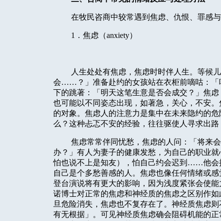
在牧民咨商中较常遇到焦虑、仇恨、罪感与
1
．焦虑（
anxiety
）
人生处处有焦虑，焦虑时时伴人生。等候儿
会……？」准备赴约的女孩站在衣柜前嘀咕：「
下的跳著：「明天这笔生意是否会成交？」焦虑
也可能以不同姿态出现，如著急，关心，不安。
的对象。焦虑人的注意力是集中在未来隐约的危
么？这种忐忑不安的经验，往往驱使人寻求出路
焦虑常常伴同忧愁，焦虑的人问：「将来会
办？」有人为妻子的健康发愁，为自己的职业就
怕也说不上是知友），怕自己约会迟到……他会
自己是个多愁善感的人。焦虑也像任何情绪或感
登台演说将有更大的影响，因为浅度紧张会使能
诺博士对正常的焦虑和神经质的焦虑之区别作如
旦危险消失，焦虑也不复存在了。神经质焦虑则
有无根据」。可见神经质焦虑确会阻碍机能的正