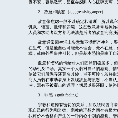
促不安，容易激怒，甚至会感到内心破碎支离，
2
．敌意和愤怒（
agggressivity,anger
）
敌意像焦虑一般不甚确定和清晰，所以说它
讥讽、轻蔑、批评和罗嗦，这些敌意常常被掩饰
人员和求助者双方都无法清楚后者的敌意究竟强
敌意通常因生活上失意和不满而产生的，譬
在生气，但是他自己可能毫不理会，毫不在意，
端，或由外界事件引起，但是基本恐怕是由于自
敌意和愤怒的情绪对人们固然消极居多，但
的动机及冲劲。其实一个人若对自己的感觉、情
使被它们所愚弄还莫名其妙，岂不可怜？若将敌
商人员若在求助者身上发现敌意与愤怒，不当认
冲，焉有不被轰击的道理？切忌以眼还眼，使咨
3
．罪感（
guilt feeling
）
宗教和道德有密切的关系，所以牧民咨商者
现自己的行为和道德、宗教的理想之间存有极大
我评价不合格而产生的一种内心个别的感觉。罪