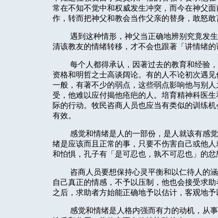
常在不知不觉中和权威发生冲突，而今在神父面
作，转而把神父和教会当作父亲的替身，敢怒敢
遇到这种情形，神父当正确地辨别究竟发生
清该教友的情绪转移，才不会也跟著「讲情绪的
每个人都得承认，因著过去的教育和经验，
资格和明哲之士高谈阔论。有的人不论初次遇见
一般，有著不少的弱点，这些弱点影响他与别人
受，他难以应付揭他疮疤的人。培育精神科医生
际的行动。牧民咨商人员也应当有类似的训练机
有效。
感觉和情绪是人的一部份，是人就该有感觉
绪是应该而且正常的事，只要不伤害自己或他人
和怕惧，孔子有「是可忍也，孰不可忍也」的忿
咨商人员要想保持心灵平衡和以仁待人的涵
自己真正的情感，不予以压制，他也会接受求助
之后，求助者方始能正确地予以估计，客观地予
感觉和情绪是人格内强而有力的动机，从事