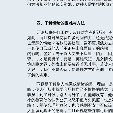
何方法都不能勤勉安慰她，这种人需要精神治疗
四、了解情绪的困难与方法
无论从事任何工作，皆须对之有所认识，有
如此，而且有时虽花费许多时间精力，还无法完
去无踪的情绪？若欲妥善处理，岂不更须勉力去
一套使自己或他人「不识庐山真面目」的绝招—
的影响。譬如：男子汉大丈夫不应当「怕」，因
弹」，才是真男子，要是「英雄气短，儿女情长
惊肉跳之际，外表上仍要装得若无其事。若被人
大好」，我们不是否认，便是顾左右而言他，避
了解的困难。
不容易了解别人感觉或情绪的另一理由，是
验，使人们从小就学会压抑自己不愉快的感觉，
职员，到了时候，别人高升了，而他却没有，他
小的教育使他认为公开忿怒不但有失风度，也是
绪了，即使合理的忿怒，也会感到不安与不应该
人意识到真正的感觉，并且正视这些并非可耻的