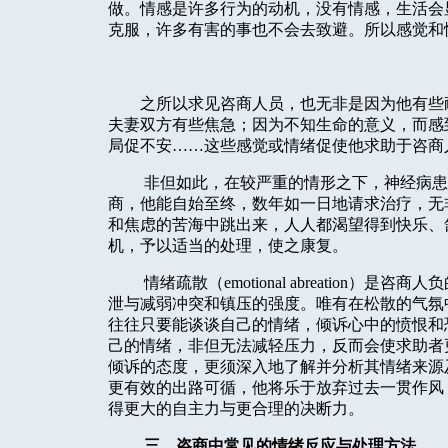
做。情感是许多行为的动机，没有情感，生活会
克服，许多有害的事也不会去致避。所以感觉和
之所以求见咨商人员，也无非是因为他有些
夫妻双方有些焦急；因为不知生命的意义，而感
局促不安……这些感觉或情绪促使他求助于咨商
非但如此，在较严重的情形之下，神经病患
商，他能自始至终，数年如一日地请求治疗，无
和焦虑的苦海中跳出来，人人都渴望得到快乐、
机，予以适当的处理，使之康复。
情绪疏散（
emotional abreation
）是咨商人负
泄与减弱冲突和镇压的强度。唯有在松散的气氛
往往只要能谈谈自己的情绪，倾诉心中的愤恨和
己的情绪，非但无法减轻压力，反而会使求助者
倾诉的态度，更须深入地了解并分析其情绪来源
更有效的出路可循，他将乐于放弃过去一贯作风
得更大的自主力与更合理的决断力。
三、咨商中常见的情绪反应与处理方法