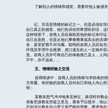
了解别人的情绪和感觉，需要对他人敏感并
记。言语是情绪的标记之一。但是必须在坦
自己真正的感觉，他们告诉你所希望听的话，这
这种情形下，咨商人员应藉助其他的标记来印证
自己在发怒，但是从他们摩拳擦掌或高尖的语调
舍，甚至驴唇不对马嘴。聪明的咨商人员应知充
环境及常理中去推测，虎口逃生的人一定格外容
觉。咨商人员亦可将自己的体验推己及人，人同
不中，亦不远矣」。
五、情绪经验之交流
咨商晤谈中，咨商人员的情绪与求助者的情
方答覆。有经验的咨商人员对自己和他人内心所
明：
某教友怒气冲冲地来见神父，谈话时对教会
准备把该教友所提之意见，逐条予以驳斥，他认
不知这位教友自小受父亲严格的管教，要求他在