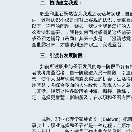
二、协助建立我观：
职业和里召既然皆为我观之表达与实现，自
识，这种认识不仅是理智上客观的认识，更重要
以下一连串的问题。譬如：我认为我是怎样的人
么看法和需要。．我将如何面对或满足这些需要
或圣召之辅导（谘商）其第一步是：「澄清感觉
全显露出来，才能谈到选择职业，实现圣召。
三、引渡各发展阶段：
如前所述职业与圣召发展的每一阶段虽各有
者或考虑圣召者，自一阶段进入另一阶段，引渡
想，使个人因与现实周旋及实证的机会，生活得
用智慧，并综合多面的人生经验，发现人生之意
与复活。经历这许多阶段的冲激、撕裂、熟练，
定，选择更智慧，影响所及，在求职和圣召方面
成熟。职业心理学家鲍道文（
Baldwin
）把
事实上，职业选择和圣召都是一种过程，金斯培
至十年以上。」所以辅导工作也非立竿见影，或