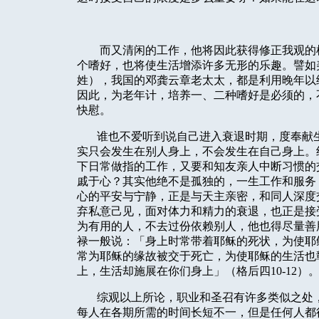
而又清闲的工作，他将因此获得修正我观的
个嗜好，也将使生活增添许多无形的乐趣。譬如
姓），我国的邓龚云章老太太，都是利用晚年以
因此，为老年计，培养一、二种嗜好是必须的，
快慰。
谁也不爱听到说自己进入衰退时期，度奉献
实只会发生在别人身上，不会发生在自己身上。
下日常做指的工作，又要和知友亲人中断习惯的
戚于心？其实他绝不是孤独的，一生工作和服务
心的平安与宁静，正是与天主亲密，和同人深度
弃私意己见，面对体力和精力的衰退，也正是接
为有用的人，不去过份依赖别人，他也得尽量善
禄一般说：「身上时常带着耶稣的死状，为使耶
常为耶稣的缘故被交于死亡，为使耶稣的生活也
上，生活却施展在你们身上」（格后四
10-12
）
综观以上所论，职业和圣召有许多类似之处
每人在各期所需的时间长短不一，但是任何人都