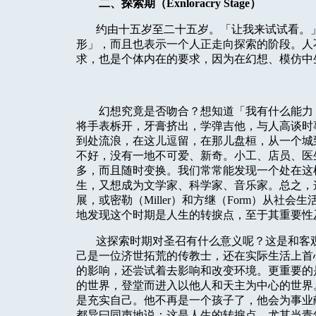
二、探索期（
Exnloracry Stage
）
约由十五岁至二十五岁。「让我来试试看。
形」，而且也表示一个人正走向探索的阶段。人
求，也是个体内在的要求，因为在幻想、模仿中
幻想究竟是否吻合？想知道「我有什么能力
将手表柝开，牙膏挤出，学弹吉他，与人高谈时
到处流浪，在这儿逗留，在那儿盘桓，从一个城
不好，没有一地不可爱、新奇。小工、店员、医
多，而且随时变换。我们常常能发现一个处在这
生，又想成为文学家、科学家、音乐家。总之，
展，或密勒（
Miller
）和方继（
Form
）从社会生
地发现这个时期是人生的转捩点，至于其重要性
这探索时期对圣召有什么意义呢？这是和客
己是一位济世拓荒的传教士，还在实际生活上首
的影响，还尝试着去影响和改变环境。更重要的
的世界，登堂而进入以他人和天主为中心的世界
是充实自己。他不再是一个孩子了，他会为事业
都异曰同声地说：这是人生的转捩点。尤其当青