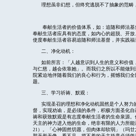
理想虽非幻想，但终究逃脱不了抽象的范畴
奉献生活者的价值体系，如：追随和师法基
奉献生活者应具有的态度，如内心的超脱、开放
使度奉献生活者容易追随和师法基督，并实践福
二、净化动机：
如前所言：「人越意识到人生的意义和价值
与仁慈，越会依靠她」。而我们之所以不能做到
院紧迫地伴随着我们的良心和行为，摇憾我们全
题。
三、学习祈祷、默观：
实现圣召的理想和净化动机固然是个人努力
督，实现劝谕，是必须的条件，积极方面圣化自
祷和获致默观是有志度奉献生活者的生命泉源。
天主的神力进入他的生命，绝非有限的人力所能
21
）。「心神固然切愿，但肉体却软弱」（玛廿
那无形无像，看不见，摸不着的天主毕竟必须凭