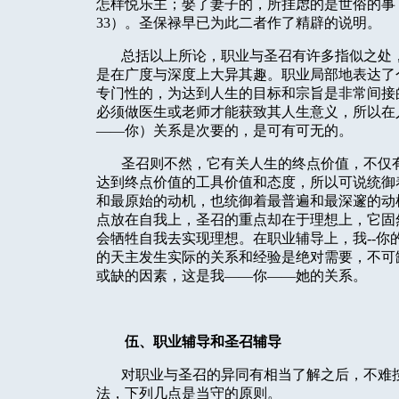
怎样悦乐主；娶了妻子的，所挂虑的是世俗的事
33
）。圣保禄早已为此二者作了精辟的说明。
总括以上所论，职业与圣召有许多指似之处
是在广度与深度上大异其趣。职业局部地表达了
专门性的，为达到人生的目标和宗旨是非常间接
必须做医生或老师才能获致其人生意义，所以在
——你）关系是次要的，是可有可无的。
圣召则不然，它有关人生的终点价值，不仅
达到终点价值的工具价值和态度，所以可说统御
和最原始的动机，也统御着最普遍和最深邃的动
点放在自我上，圣召的重点却在于理想上，它固
会牺牲自我去实现理想。在职业辅导上，我
--
你
的天主发生实际的关系和经验是绝对需要，不可
或缺的因素，这是我——你——她的关系。
伍、职业辅导和圣召辅导
对职业与圣召的异同有相当了解之后，不难
法，下列几点是当守的原则。