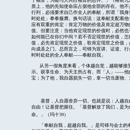
了福音，为能与人共占福音的恩许。」（格前九
质上，他的先知使命应占据他全部的存在。他不
行列，必须要求自己作全人的奉献，所谓「我身
时处处」拳拳服膺。换句话说：这奉献支配着他
应有双重的肯定：肯定万物的价值及肯定超万物
值。但要注意：当他肯定现世的价值时，必然也
如何能已在你们中间？若不否定现世的价值，怎
值，必先肯定现世之价值，歌肯定现世之价值，
向成圣之门。总而言之，司铎为宣讲、证道、行
时时处处的全人奉献——奉献自我」
从另一假角度来看，个体越自觉，越能够接
示。获享生命、为天主所占有。而「人」——他
宝；为了他，我自愿损失一切，拿一切当废物、
基督，人自愿舍弃一切。也就是说：人越自
自由！让基督把握住。「基督解放了我们，是为
命。」（玛十
39
）
「奉献自我，超越自我。」是司铎与会士的