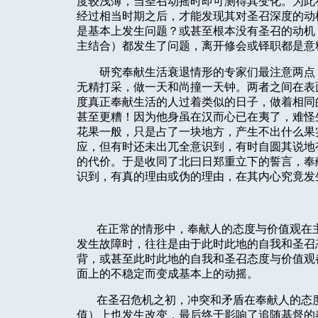
度较浅薄，当圣召动摇时即可测得其变化。为此
经过相当时期之后，才能发现其对圣召深度的动
是基本上发生问题？或甚至根本没有圣召的动机
主结合）都发生了问题，离开修会或铎职都是意
研究奉献生活衰退情形的专家们最注意两点
无精打采，做一天和尚撞一天钟。两者之间在表
度真正奉献生活的人过着类似的日子，做着相同
甚至更糟！因为他身虽在汉而心已在夷了，难怪
花果一般，只是占了一块地方，产生不出什么果
应，但有时还未出兀全意识到，有时自圆其说地
的代价。于是收同了北曰日郑重立下的誓言，奉
识到，有真的理由或伪的理由，在其内心究竟发
在正常的情形中，奉献人的态度与价值观在
发生故障时，往往是由于此时此地的自我和圣召
背，或甚至此时此地的自我和圣召态度与价值观
面上的不稳定而变成基本上的动摇。
在圣召危机之初，冲突和矛盾在奉献人的态
值）上也发生改变，最后终于影响了追随基督的