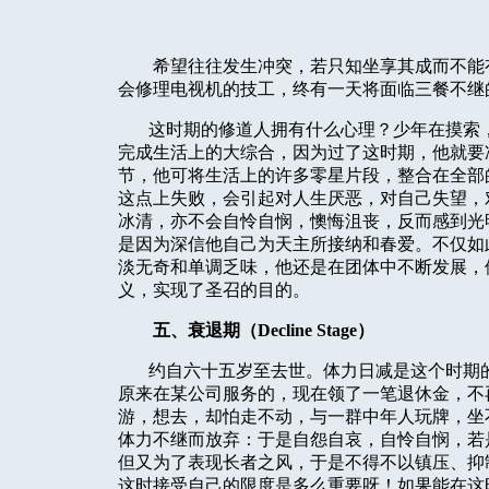
希望往往发生冲突，若只知坐享其成而不能
会修理电视机的技工，终有一天将面临三餐不继
这时期的修道人拥有什么心理？少年在摸索
完成生活上的大综合，因为过了这时期，他就要
节，他可将生活上的许多零星片段，整合在全部
这点上失败，会引起对人生厌恶，对自己失望，
冰清，亦不会自怜自悯，懊悔沮丧，反而感到光
是因为深信他自己为天主所接纳和春爱。不仅如
淡无奇和单调乏味，他还是在团体中不断发展，
义，实现了圣召的目的。
五、衰退期（
Decline Stage
）
约自六十五岁至去世。体力日减是这个时期
原来在某公司服务的，现在领了一笔退休金，不
游，想去，却怕走不动，与一群中年人玩牌，坐
体力不继而放弃：于是自怨自哀，自怜自悯，若
但又为了表现长者之风，于是不得不以镇压、抑
这时接受自己的限度是多么重要呀！如果能在这