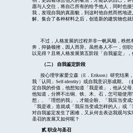
弱，更因着综合他人的看法，才能认识自己，评
愿与人交往，将自己所有的给予他人，同时也接
我，发现自我的真面貌，到这时他自然而然地进
解、集合了各种材料之后，创造新的建筑物也就
不过，人格发展的过程并非一帆风顺，秩然
奔，抑扬顿挫，因人而异。虽然各人不一，但职
以见得？且将人格发展第五阶段「自我鉴定」，
（二）
自我鉴定阶段
按心理学家爱立森（
E
．
Erikson
）研究结果
我「认同」
Self-identity
）或自我意识形成期。（
定自我的价值，他想知道「我是谁」，他从父母
他知道，分辨不出铜、铁、木、石，怎可能使用
想」、「理想的我」，才能企盼、「我应当变成
「我是谁」造就成「我应当变成怎样的人」或「
对自我鉴定发生了困难，又从何去表达我观与实
圣召的发展又如何呢？
贰
职业与圣召