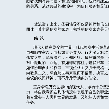
献者找到有共同信仰和理想的同志，彼此间建立
的关系。从这共融的生活中，为信仰服务和见证
然流溢了出来。圣召辅导不仅是神师和信友
团体，莫非是信友的家庭，完善的信友家庭是天
结
论
现代人处在剧变的世界，现代教友生活在革
自知舢在家园，而却如置身异乡。行为漫无标准
孤立之中，流浪漂泊，不知所终。最严重的是：
对巨魔般的「命运」有如蜉蝣撼柱，螳臂挡车。
如何协调自由和权威，重视位格主义胜于规格主
尚教条主义，综合此世与来世而不偏废。换言之
会议的牧民精神，而不斤斤于抽象的理论。
置身瞬息万变世界中的现代人，该有十分坚
力，将自我意识在具体情况中表现于自己的职业
着专业参与人类和世界的发展，又能从人类和世
任务。