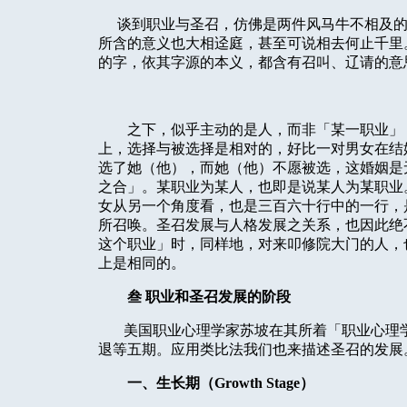
谈到职业与圣召，仿佛是两件风马牛不相及
所含的意义也大相迳庭，甚至可说相去何止千里
的字，依其字源的本义，都含有召叫、辽请的意
之下，似乎主动的是人，而非「某一职业」
上，选择与被选择是相对的，好比一对男女在结
选了她（他），而她（他）不愿被选，这婚姻是
之合」。某职业为某人，也即是说某人为某职业
女从另一个角度看，也是三百六十行中的一行，
所召唤。圣召发展与人格发展之关系，也因此绝
这个职业」时，同样地，对来叩修院大门的人，
上是相同的。
叁
职业和圣召发展的阶段
美国职业心理学家苏坡在其所着「职业心理
退等五期。应用类比法我们也来描述圣召的发展
一、生长期（
Growth Stage
）