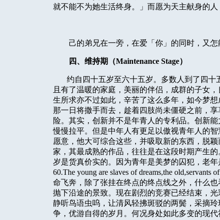
就不能不为她生活终身。」而愿为天主献身的人
己的弟兄在一旁，在爱「你」的同时，又怎
四、维持期（
Maintenance Stage
）
约自四十五岁至六十五岁。多数人到了四十
且有了温暖的家庭，美丽的伴侣，成群的子女，
生所求亦不过如此，辛苦了这么多年，如今梦想
那一日将撒手而去，趁着四肢尚未僵硬之前，享
险。其实，创新并不是年青人的专利品。创新能
慢慢拉平。但是中年人有更足以傲视青年人的智
愿意，他大可综合这些，并吸取新的东西，脱颖
家，其最成熟的作品，往往是在这段时期产生的
岁是货真价实的。因为青年是美梦的囚犯，老年
60.The young are slaves of dreams,the old,servants of 
命飞奔，除了张挂在终点的终点线之外，什么也
抛下沿途的景致。现在剧烈的竞赛已经结束，光
静听鸟语虫呜，让清风轻拂斑驳的两鬓，采摘玲
争，优游自得的岁月。何况身处如此多变的现代