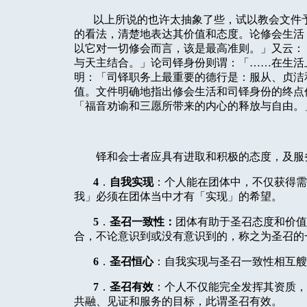
以上所说的也许太抽象了些，试以教会文件
的看法，清楚地表达其价值和态度。论修会生活
以它对一切修会而言，该是最高准则。」又云：
与天主结合。」论司铎身份则谓：「……在生活
明：「司铎职务上最重要的德行是：服从、贞洁
值。文件明确地指出修会生活和司铎身份的终点
「福音劝谕和三愿所带来的内心的释放与自由。
铎和会士者应具有进取和积极的态度，及服
4
．
自我实现
：个人能在团体中，不仅获得需
我」必须在团体当中才有「实现」的希望。
5
．
圣召一致性：
团体有助于圣召态度和价值
合，不论意识到或没有意识到的，称之为圣召的
6
．
圣召恒心
：自我实现与圣召一致性相互艘
7
．
圣召有效
：个人不仅能完全发挥其资质，
共融、见证和服务的目标，此谓圣召有效。