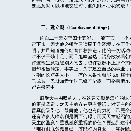
要愿意就可以和她交往时，他怎能不心花怒放！
三、建立期（
Esablisyment Stage
）
约自二十天岁至四十五岁。一般而言，一个
定下来，因为他必须学习适应工作环境，在工作
明，并且知道如何朝着目标推进，他的一切活动
时不仅干劲十足，而且趣味盎然，混身散发着朝
许这笔生意就被别人抢去，也许就赶不上那个约
但却相当稳定。事实上，为了建立自己的事业，
时期的长短各人不一，有的人很快就能找到属于
已成名，巴斯加青年时已锋芒毕露，而格莱斯东
都在探索中。
感受天主召唤的人，在这建立期是怎样的呢
仰更是坚定，对天主的存在更有意识，对天主的
善真能吸引他，鼓舞他，他也有能力将自己完全
还有许多人唯名利是图而劳碌，而受天主感召的
天主的圣意？重视她所重视的价值？要达到这个
「唯有彻底焚毁自己，才能称为真爱。」终身隐