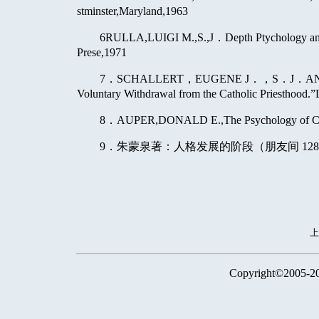
stminster,Maryland,1963
6RULLA,LUIGI M.,S.,J
．
Depth Ptychology an
Prese,1971
7
．
SCHALLERT
，
EUGENE J
．，
S
．
J
．
A
Voluntary Withdrawal from the Catholic Priesthoo
8
．
AUPER,DONALD E.,The Psychology of Care
9
．朱蒙泉著：人格发展的阶段（朋友间
128
Copyright©2005-2