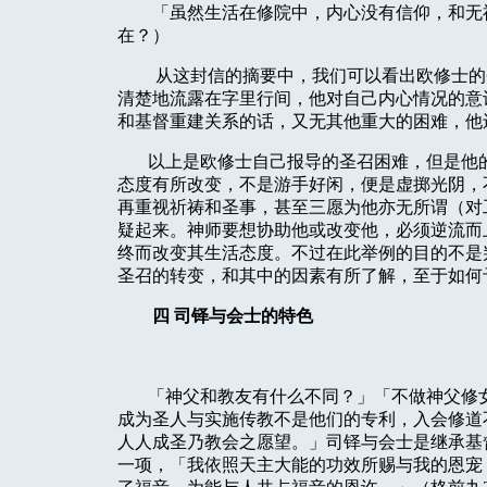
「虽然生活在修院中，内心没有信仰，和无
在？）
从这封信的摘要中，我们可以看出欧修士的
清楚地流露在字里行间，他对自己内心情况的意
和基督重建关系的话，又无其他重大的困难，他
以上是欧修士自己报导的圣召困难，但是他
态度有所改变，不是游手好闲，便是虚掷光阴，
再重视祈祷和圣事，甚至三愿为他亦无所谓（对
疑起来。神师要想协助他或改变他，必须逆流而
终而改变其生活态度。不过在此举例的目的不是
圣召的转变，和其中的因素有所了解，至于如何
四
司铎与会士的特色
「神父和教友有什么不同？」「不做神父修
成为圣人与实施传教不是他们的专利，入会修道
人人成圣乃教会之愿望。」司铎与会士是继承基
一项，「我依照天主大能的功效所赐与我的恩宠