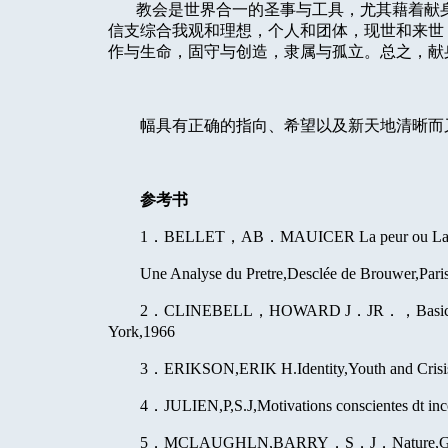
教会是世界合一的圣事与工具，尤其藉着献
信支综合我观和理想，个人和团体，现世和来世
作与生命，固守与创造，隶属与孤立。总之，献
幅具有正确的指向、希望以及新天地清晰而
参考书
1
．
BELLET
，
AB
．
MAUICER La peur ou La 
Une Analyse du Pretre,Descl
é
e de Brouwer,Pari
2
．
CLINEBELL
，
HOWARD J
．
JR
．，
Basi
York,1966
3
．
ERIKSON,ERIK H.Identity,Youth and Crisi
4
．
JULIEN,P,S.J,Motivations conscientes dt inc
5
．
MCLAUGHLN,BARRY
．
S
．
J
．
Nature,