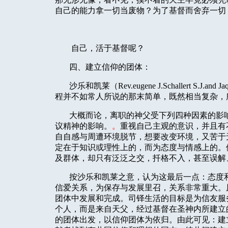
自己的能力拿一切当废物？为了基督而舍弃一切
自己，活于基督呢？
四、建立信仰的团体：
沙乐和凯莱（
Rev.eugene J.Schallert S.J.and Ja
程并不如常人所说的那末简单，既然相当复杂，
大概而论，离职的神父受下列四种因素的影
议精神的影响。
。
重视自己主观的意识，并且有
自自感与周遭环境脱节，想要改变环境，又苦于
定在于知识或理性上的，而为态度与情感上的。
及群体，却只有泛泛之交，扦格不入，甚至误解
按沙乐和凯莱之意，认为这最后一点：态度
信爱关系，为保存与发展里召，关系非常重大。
团体中发展和完成。司铎生活的目标是为信友服
个人，而是来自天父，经过基督在圣神内所建立
的团体出发，以信仰团体为依归。由此可见：建