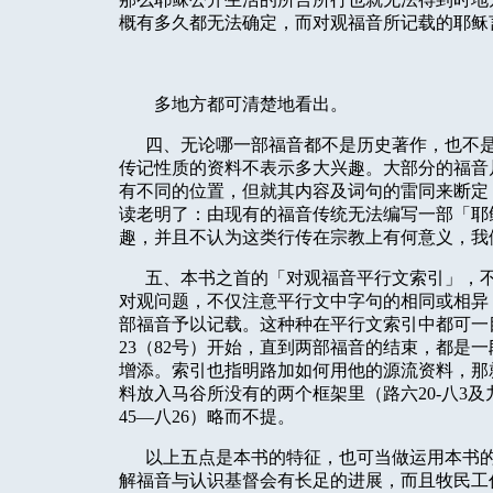
概有多久都无法确定，而对观福音所记载的耶稣
多地方都可清楚地看出。
四、无论哪一部福音都不是历史著作，也不
传记性质的资料不表示多大兴趣。大部分的福音
有不同的位置，但就其内容及词句的雷同来断定
读老明了：由现有的福音传统无法编写一部「耶
趣，并且不认为这类行传在宗教上有何意义，我
五、本书之首的「对观福音平行文索引」，
对观问题，不仅注意平行文中字句的相同或相异
部福音予以记载。这种种在平行文索引中都可一
23
（
82
号）开始，直到两部福音的结束，都是一
增添。索引也指明路加如何用他的源流资料，那
料放入马谷所没有的两个框架里（路六
20-
八
3
及
45
—八
26
）略而不提。
以上五点是本书的特征，也可当做运用本书
解福音与认识基督会有长足的进展，而且牧民工