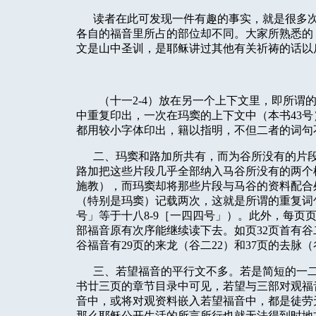
读者在此可发现一件有趣的事实，就是很多
各自的福音里所占的部位却不同。大家所熟悉的
文是山中圣训，是耶稣讲过其他有关祈祷的话以
（十一
2-4
）放在另一个上下文里，即所谓
中重复印出，一次在玛窦的上下文中（本书
43
号
都用较小字体印出，籍以指明，不但二者的词句
二、玛窦和路加所共有，而为谷所没有的片
路加把这些片段几乎全部纳入马谷所没有的两个
施教），而玛窦却将那些片段与马谷的资料配合
（特别是玛窦）记载两次，这就是所谓的重复词
号」等于十八
8-9
［一四四号」）。此外，每页
部福音原有次序能继续读下去。如页
32
页首有谷
谷福音有
29
页的来龙（谷二
22
）和
37
页的去脉（
三、若望福音的平行文不多。若是简短的一
书廿三页的章节目录中可见，若望与三部对观福
音中，或将对观资料嵌入若望福音中，都是徒劳
那么耶稣公开生活的所言所行也就无法得到时地