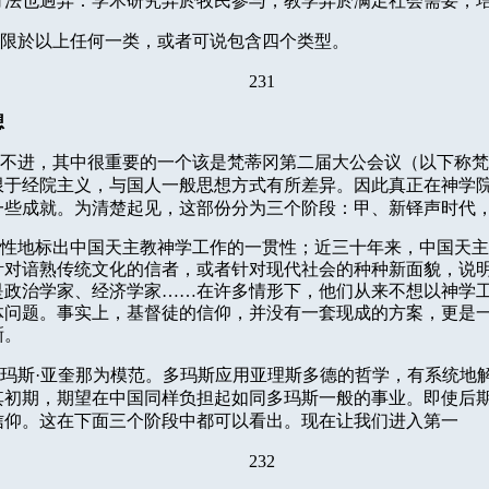
方法也迥异：学术研究异於牧民参与，教学异於满足社会需要，
限於以上任何一类，或者可说包含四个类型。
231
想
不进，其中很重要的一个该是梵蒂冈第二届大公会议（以下称梵
限于经院主义，与国人一般思想方式有所差异。因此真正在神学
一些成就。为清楚起见，这部份分为三个阶段：甲、新铎声时代
性地标出中国天主教神学工作的一贯性；近三十年来，中国天主
针对谙熟传统文化的信者，或者针对现代社会的种种新面貌，说
是政治学家、经济学家……在许多情形下，他们从来不想以神学
体问题。事实上，基督徒的信仰，并没有一套现成的方案，更是
晰。
玛斯·亚奎那为模范。多玛斯应用亚理斯多德的哲学，有系统地
其初期，期望在中国同样负担起如同多玛斯一般的事业。即使后
信仰。这在下面三个阶段中都可以看出。现在让我们进入第一
232