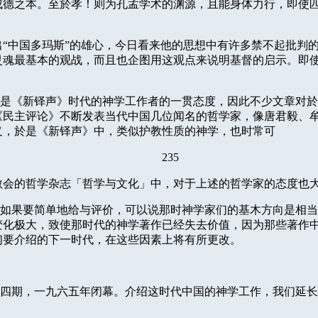
成德之本。至於孝！则为孔孟学术的渊源，且能身体力行，即使
“中国多玛斯”的雄心，今日看来他的思想中有许多禁不起批判
灵魂最基本的观战，而且也企图用这观点来说明基督的启示。即
是《新铎声》时代的神学工作者的一贯态度，因此不少文章对於“
《民主评论》不断发表当代中国几位闻名的哲学家，像唐君毅、
义，於是《新铎声》中，类似护教性质的神学，也时常可
235
教会的哲学杂志「哲学与文化」中，对于上述的哲学家的态度也
如果要简单地给与评价，可以说那时神学家们的基木方向是相当
变化极大，致使那时代的神学著作已经失去价值，因为那些著作
们要介绍的下一时代，在这些因素上将有所更改。
四期，一九六五年闭幕。介绍这时代中国的神学工作，我们延长