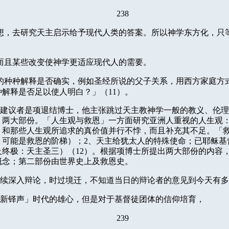
238
想，去研究天主启示给予现代人类的答案。所以神学东方化，只
而且某些改变使神学更适应现代人的需要。
的种种解释是否确实，例如圣经所说的父子关系，用西方家庭方
种解释是否足以使人明白？」（
11
）。
建议者是项退结博士，他主张跳过天主教神学一般的教义、伦理
」两大部份。「人生观与救恩」一方面研究亚洲人重视的人生观
」和那些人生观所追求的真价值并行不悖，而且补充其不足。「
，可能是救恩的阶梯）；
2
、天主给犹太人的特殊使命；已耶稣基
及终极：天主圣三）（
12
）。根据项博士所提出两大部份的内容
概念；第二部份由世界史上及救恩史。
续深入辩论，时过境迁，不知道当日的辩论者的意见到今天有多
新铎声」时代的雄心，但是对于基督徒团体的信仰培育，
239