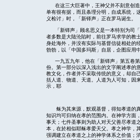
在这三大巨著中，王神父并不刻意创造
单有很有据，而且条理分明，自成系统，
义检讨」时，「新铎声」正在罗马诞生。
「新铎声」顾名思义是一本特别为司「
者多数是大陆沦陷时，前往罗马求学的教
身处海外，并没有实际与基督信徒相处的
勃勃，以「中国多玛斯」自居，企图应用
一九五九年，他在「新铎声」第五卷第
份。第一部分以深入浅出的文字阐述孝的
教文化，作者并不采取传统的意义，却自
括人道、物道、天道。人道为人可知，因
示，耶
稣为其来源，默观基督，得知孝道的
知识均可归纳在孝的范围内。在神学方面
事天；七件圣事则为助人对天父善尽孝道之
本，在於相似耶稣孝爱天父。孝之神学，
强调建立在孝道之上的神学体系之价值；