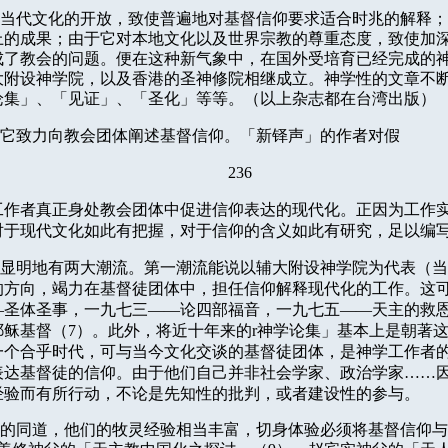
当代文化的开放，致使普遍地对基督信仰要求适合时兆的解释；
上的成果；由于它对本地文化以及世界宗教的尊重态度，致使加
成了教会的问题。便在这种新气象中，在国外受培育已经完成的
大附设神学院，以及香港的圣神修院相继成立。神学性的文章不
论集」、「见证」、「圣化」等等。（以上杂志都在台湾出版）
它致力向教会团体阐述基督信仰。「新铎声」的作者对假
236
工作者真正身处教会团体中促进信仰表达的现代化。正因为工作
对于现代文化如此有把握，对于信仰的含义如此有研究，足以编
显明地有两大潮流。第一潮流能说以辅大附设神学院为代表（当
的方向，竭力在基督徒团体中，担任信仰解释现代化的工作。这
—
圣体圣事，一九七三
——
论四部福音，一九七五
——
天主的救
耶稣基督（
7
）。此外，将近十年来的
r
神学论集」基本上是朝著
一个合乎时代，可与当今文化交谈的基督徒团体，是神学工作者
表达基督徒的信仰。由于他们自己并非社会学家、政治学家……
经验而有所行动，不论是先知性的批判，或者建设性的参与。
的同道，他们的牧灵经验相当丰富，切身体验必须将基督信仰与