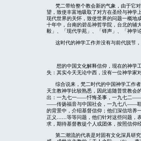
梵二带给整个教会新的气象，由于它对
望，致使丰富地吸取了对方在圣经与神学
现代世界的关怀，致使世界的问题一概地
十年中，台南的碧岳神哲学院，台北的辅
毅」、「现代学苑」、「铎声」、「神学
这时代的神学工作并没有与前代脱节，
想的中国文化解释信仰，现在的神学
失：其实今天无论中西，没有一位神学家
综合说来，梵二时代的中国神学工作者
天主教神学比较熟悉，因此追随普世教会
出：一九七一
——
忏悔圣事，一九七二
—
——
传扬福音与中国社会，一九七八
——
的背景中，介绍基督信仰；他们深信培养
正义……等等问题，他们针对这些问题，
求，期待基督教徒个人或团体，按照信仰
第二潮流的代表是对固有文化深具研究