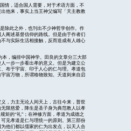
国情，适合国人需要，对于术语方面，不
提出他来，事实上当王神父编写「天主教教
是除此之外，也刊出不少神哲学创作。作
国人阐述基督信仰的路线。但是由于作者们
为不与实际生活相接触，反而造成有人雄心
。
为本，编排中国神学。田良的文章分三大部
使人一步一步看出孝的意义。但是为建立公
主、布于宇宙、印于人心的仁与理。孝道包
自宇宙万物，所谓格物致知。天道则来自启
定义，力主无论人间天上，古往今来，普世
的无限慈爱，降生是圣子身为典范教人以孝
规矩的“礼”；在神修方面，孝道为成德之
，可见孝道是仁与理统一的原则。第三部份
因为他们都以儒家的仁为出发点，以天人合