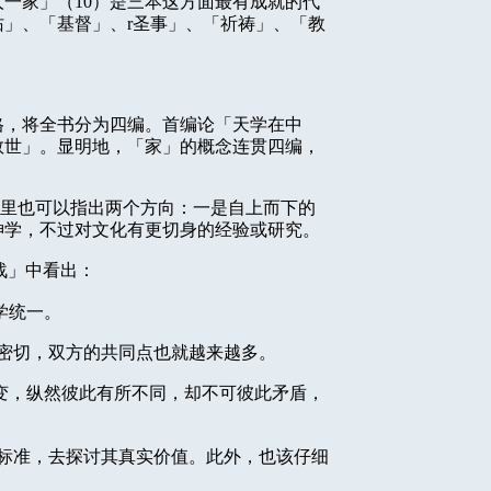
人一家」（
10
）是三本这方面最有成就的代
佑」、「基督」、
r
圣事」、「祈祷」、「教
格，将全书分为四编。首编论「天学在中
救世」。显明地，「家」的概念连贯四编，
里也可以指出两个方向：一是自上而下的
神学，不过对文化有更切身的经验或研究。
战」中看出：
学统一。
密切，双方的共同点也就越来越多。
变，纵然彼此有所不同，却不可彼此矛盾，
标准，去探讨其真实价值。此外，也该仔细