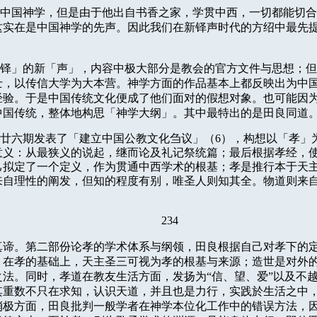
中国神学，但是由于他出自书香之家，学贯中西，一切都能切合
这实在是中国神学的先声。因此我们在新铎声时代的方绍中最先
铎」的新「声」，内容中极大部分是教会的官方文件与思想；但
士，以传信大学为大本营。神学方面的作品基本上都反映出为中
经验。于是中国传统文化便成了他们面对的假想对象。也可能因
中国传统，整体地构思「神学大纲」。其中最特出的是田良同道
廿六期发表了「建立中国公教文化刍议」（
6
），构想以「孝」
意义：从最狭义的说起，继而论及礼记祭统篇；最后根据孝经，
己拟定了一个定义，作为贯通中西学术的根基；孝是推行本于天
来自理性的阐发，但知的程度有别，唯圣人则知其全。物道则来
234
真谛。第二部份论孝的学术体系与纲领，田良根据自己对孝下的
，在孝的基础上，天主圣三可视为孝的根基与来源；造世是对外
法。同时，孝道在教友生活方面，发扬为“信、望、爱”以及不越
其重数不只在求知，认识天道，并且也是力行，实践於生活之中
消极方面，田良批判一般学者在神学本位化工作中的错误方法，