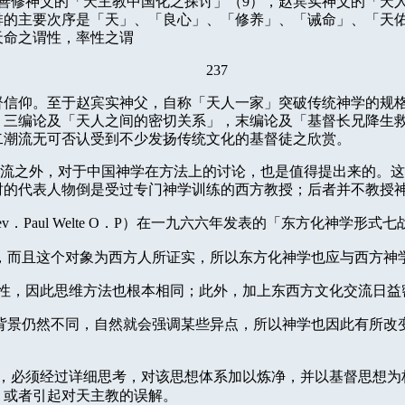
善修神父的「天主教中国化之探讨」（
9
），赵宾实神父的「天
排的主要次序是「天」、「良心」、「修养」、「诫命」、「天
天命之谓性，率性之谓
237
督信仰。至于赵宾实神父，自称「天人一家」突破传统神学的规
。三编论及「天人之间的密切关系」，末编论及「基督长兄降生
二潮流无可否认受到不少发扬传统文化的基督徒之欣赏。
流之外，对于中国神学在方法上的讨论，也是值得提出来的。这
时的代表人物倒是受过专门神学训练的西方教授；后者并不教授
ev
．
Paul Welte O
．
P
）在一九六六年发表的「东方化神学形式七
，而且这个对象为西方人所证实，所以东方化神学也应与西方神
性，因此思维方法也根本相同；此外，加上东西方文化交流日益
背景仍然不同，自然就会强调某些异点，所以神学也因此有所改
，必须经过详细思考，对该思想体系加以炼净，并以基督思想为
，或者引起对天主教的误解。