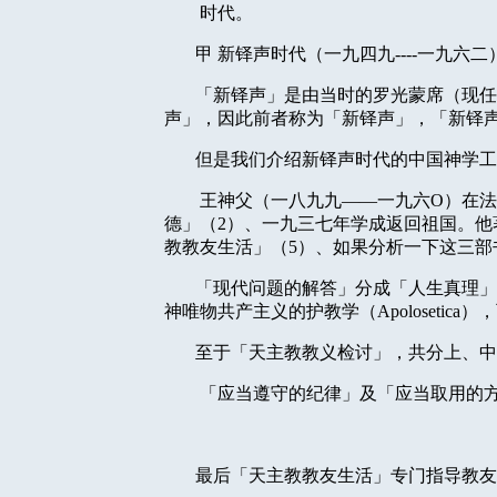
时代。
甲
新铎声时代（一九四九
----
一九六二
「新铎声」是由当时的罗光蒙席（现任
声」，因此前者称为「新铎声」，「新铎
但是我们介绍新铎声时代的中国神学工
王神父（一八九九
——
一九六
O
）在法
德」（
2
）、一九三七年学成返回祖国。他
教教友生活」（
5
）、如果分析一下这三部
「现代问题的解答」分成「人生真理」
神唯物共产主义的护教学（
Apolosetica
），
至于「天主教教义检讨」，共分上、中
「应当遵守的纪律」及「应当取用的
最后「天主教教友生活」专门指导教友