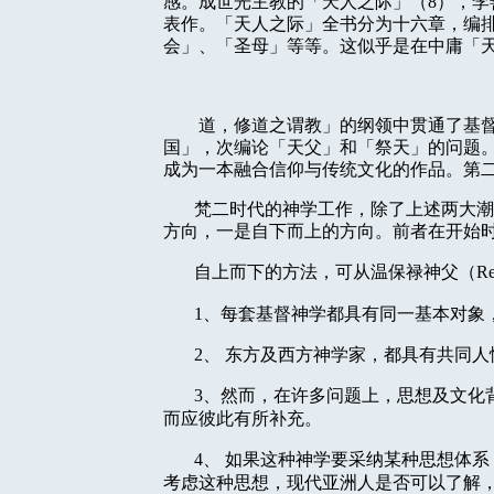
感。成世光主教的「天人之际」（
8
），李
表作。「天人之际」全书分为十六章，编
会」、「圣母」等等。这似乎是在中庸「
道，修道之谓教」的纲领中贯通了基
国」，次编论「天父」和「祭天」的问题
成为一本融合信仰与传统文化的作品。第
梵二时代的神学工作，除了上述两大潮
方向，一是自下而上的方向。前者在开始
自上而下的方法，可从温保禄神父（
R
1
、每套基督神学都具有同一基本对象
2
、
东方及西方神学家，都具有共同人
3
、然而，在许多问题上，思想及文化
而应彼此有所补充。
4
、
如果这种神学要采纳某种思想体系
考虑这种思想，现代亚洲人是否可以了解