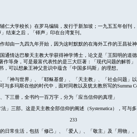
）
辅仁大学校长）在罗马编辑，发行于新加坡；一九五五年创刊，
声」结束之后，「铎声」印在台湾复刊。
作却由一九四九年开始，因为这时默默的在海外工作的王昌祉神
国通情达巴黎天主教大学获得神学博士，论文是「王阳明的道德
著作等身，可是最富代表性的是三大巨著：「现代问题的解答」
书，可以想象王神父意识中蕴含「中国多玛斯」的理想。
、「神与世界」、「耶稣基督」、「天主教」、「社会问题」以
可与多玛斯在他的时代中，面对同教以及犹太教所写的
Summa Con
、下三册，全书约一百万字，分为「应当信仰的真理」
方法」三部。这是天主教全部信仰的阐述（
Systematica
），可与多
233
的日常生活，包括「修己」、「爱人」、「敬主」及「用物」。