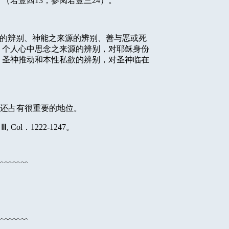
」（若壹四
13
；参阅若壹三
24
）。
的辨别、神能之来源的辨别、善与恶或死
，个人心中思念之来源的辨别，对耶稣身份
，圣神推动和本性私欲的辨别，对圣神临在
还占有很重要的地位。
l
Ⅲ
, Col
．
1222-1247
。
﹌﹌﹌﹌
﹌﹌﹌﹌