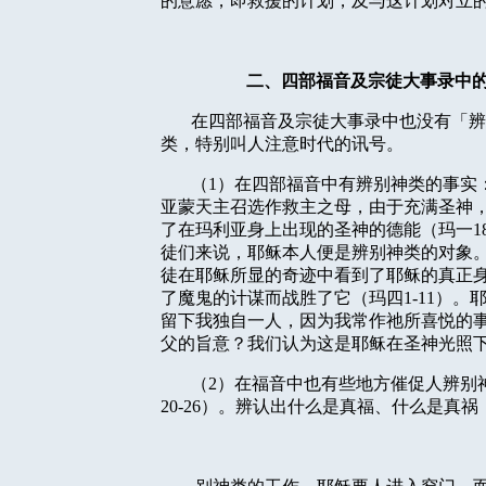
的意愿，即救援的计划，及与这计划对立
二、四部福音及宗徒大事录中
在四部福音及宗徒大事录中也没有「辨
类，特别叫人注意时代的讯号。
（
1
）在四部福音中有辨别神类的事实
亚蒙天主召选作救主之母，由于充满圣神
了在玛利亚身上出现的圣神的德能（玛一
1
徒们来说，耶稣本人便是辨别神类的对象
徒在耶稣所显的奇迹中看到了耶稣的真正
了魔鬼的计谋而战胜了它（玛四
1-11
）。
留下我独自一人，因为我常作
祂
所喜悦的
父的旨意？我们认为这是耶稣在圣神光照
（
2
）在福音中也有些地方催促人辨别
20-26
）。辨认出什么是真福、什么是真祸