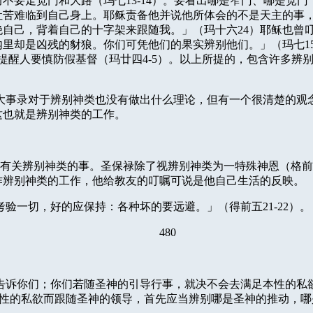
而不要走宽门和大路（玛七
13-14
）。要看出哪是窄门、哪是宽门
让苦难临到自己身上。耶稣责备他并说他所体会的不是天主的事
绝自己，背着自己的十字架来跟随我。」（玛十六
24
）耶稣也曾
内里却是凶残的豺狼。你们可凭他们的果实辨别他们。」（玛七
1
提醒人要慎防假基督（玛廿四
4-5
）。以上所提的，包含许多辨
。
大事录对于辨别神类也没有做出什么理论，但有一个很清楚的观
这也就是辨别神类的工作。
有关辨别神类的事。圣保禄除了视辨别神类为一特殊神恩（格前
作辨别神类的工作，他给教友的叮嘱可说是他自己生活的反映。
考验一切，好的应保持：各种坏的要远避。」（得前五
21-22
）。
480
告诉你们；你们若随圣神的引导行事，就决不会去满足本性的私
性的私欲而跟随圣神的领导，首先应当辨别哪是圣神的推动，哪