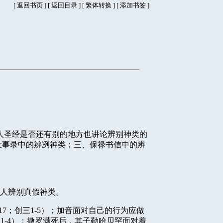
[
返回书页
] [
返回目录
]
[
繁体转换
] [
添加书签
]
人圣经是否还有别的地方也讲论辨别神类的
大事录中的辨冽神类；三、保禄书信中的辨
人辨别真假神类。
17
；创三
1-5
）；加音面对自己的行为应做
二
1-4
）；撒罗满死后，其子勒哈贝罕面对着