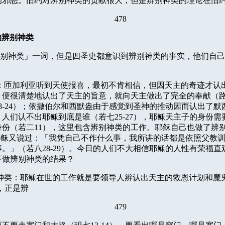
的邪恶。旧约对辨别神类的贡献很大，但是辨别神类的理论在旧
478
的辨别神类
别神类」一词，但是四圣史都意识到辨别神类的事实，他们自己
：匝加利亚听到天使报喜，最初不肯相信，但因天主的奇迹才认
，便很清楚地认出了天主的旨意，就向天主做出了完全的奉献（
8-24
）；依撒伯尔和西默盎由于感觉到圣神的推动因而认出了默
。人们认不出耶稣到底是谁（若七
25-27
），耶稣天主子的身份需
身份（若二
11
），这里包含辨别神类的工作。耶稣自己也做了辨
耶稣又说过：「我凭自己不作什么事，我所讲的话都是依照父教
事。」（若八
28-29
）。今日的人们不大相信耶稣的人性有荣福直
下做辨别神类的结果？
神类：耶稣在世的工作就是要领导人辨认出天主的救恩计划和魔
，正是辨
479