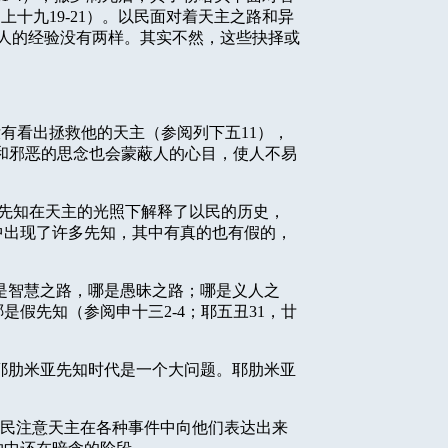
列上十九
19-21
）。以民面对着天主之路和异
人的经验没有两样。其实不然，这些抉择或
没有看出拯救他的天主（参阅列下五
11
），
和邪恶的思念也会蒙蔽人的心目，使人不易
先知在天主的光照下解释了以民的历史，
中出现了许多先知，其中有真的也有假的，
是智慧之路，哪是愚昧之路；哪是义人之
哪是假先知（参阅申十三
2-4
；耶五丑
31
，廿
耶肋米亚先知时代是一个大问题。耶肋米亚
民注意天主在各种事件中向他们表达出来