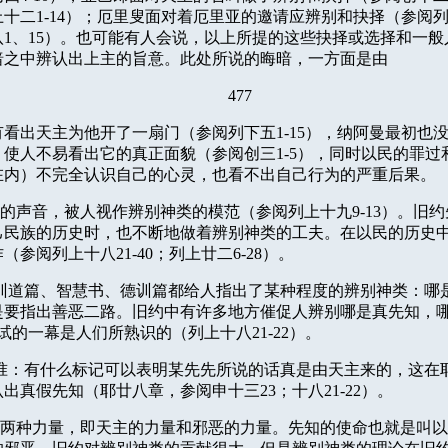
上十二
1-14
）；厄里叟面对着厄里亚的邀请应辨别和抉择（参阅
八
1
、
15
）。也可能有人会说，以上所提的这些抉择或选择和一般
暗之中辨认出上主的旨意。此处所说的晦暗，一方面是由
477
有看出天主为他开了一扇门（参阅列下五
1-15
），纳阿曼最初也
，使人不易看出它的真正面貌（参阅创三
1-5
），同时以民的罪过
在内）不完全认识自己的心灵，也看不出自己行为的严重后果。
的声音，被人视作辨别神类的模范（参阅列上十九
9-13
）。旧约
己民族的历史时，也不断地做着辨别神类的工夫。在以民的历史
作（参阅列上十八
21-40
；列上廿二
6-28
）。
训道篇、智慧书、德训篇都给人指出了某种程度的辨别神类：哪
是要指出善恶二路。旧约中有许多地方催促人辨别哪是真先知，
试的一幕是人们所熟识的（列上十八
21-22
）。
准：有什么标记可以表明某先先所说的话真是由天主来的，这在
认出真假先知（耶廿八章，参阅申十三
23
；十八
21-22
）。
两种力量，即天主的力量和邪恶的力量。先知的使命也就是叫以