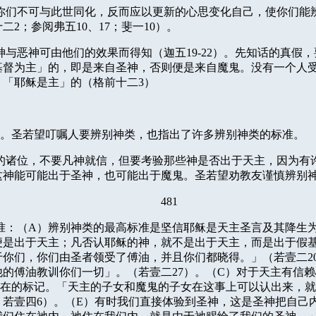
你们不可与此世同化，反而应以更新的心思变化自己，使你们能
十二
2
；参阅弗五
10
、
17
；斐一
10
）。
神与恶神可由他们的效果而得知（迦五
19-22
）。先知话的真假，
基督为主」的，即是来自圣神，否则便是来自魔鬼。没有一个人
；「耶稣是主」的（格前十二
3
）
。圣若望叮嘱人要辨别神类，也指出了许多辨别神类的标准。
的诸位，不要凡神就信，但要考验那些神是否出于天主，因为有
这神能可能出于圣神，也可能出于魔鬼。圣若望劝教友谨慎辨别
481
准：（
A
）辨别神类的最高标准是坚信耶稣是天主圣言及其降生
便是出于天主；凡否认耶稣的神，就不是出于天主，而是出于假
于你们，你们由圣者领受了傅油，并且你们都晓得。」（若壹二
2
他的傅油教训你们一切」。（若壹二
27
）。（
C
）对于天主有信赖
在的标记。「天主的子女和魔鬼的子女在这事上可以认出来，就
；若壹四
6
）。（
E
）有时我们直接体验到圣神，这是圣神把自己