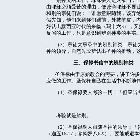
别神类的工作。耶稣要人进入窄门，
由耶稣必须受苦的理由，便谏诤耶稣不要
和别的宗徒们说：「谁愿意跟随我，该弃
假先知，他们来到你们跟前，外披羊皮，
好认出默西亚时代的来临（玛十六
3
），又
反省的工作，只是意识到辨别神类的事实
（
3
）宗徒大事录中的辨别神类：宗徒
神的领导，自然先应辨认出圣神的推动，
三、保禄书信中的辨别神类
圣保禄由于原始教会的需要，讲了许多
应做的工作。圣保禄自己在生活中不断地
（
1
）圣保禄要人考验一切：「但应当
考验就是辨别。
（
2
）圣保禄劝人跟随圣神的领导：「
（迦五
16-17
；参阅罗八
6-9
）。要能戒避本