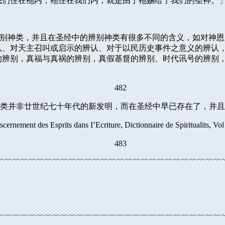
我们住在祂内，祂住在我们内，就是由于祂赐给了我们的圣神。
别神类，并且在圣经中的辨别神类有很多不同的含义，如对神恩
认、对天主召叫或启示的辨认、对于以民历史事件之意义的辨认
的辨别，真福与真祸的辨别，真假基督的辨别、时代讯号的辨别
482
类并非廿世纪七十年代的新发明，而在圣经中早已存在了，并且
scernement des Esprits dans I’Ecriture, Dictionnaire de Spiritualits, Vo
483
﹌﹌﹌﹌﹌﹌﹌﹌﹌﹌﹌﹌﹌﹌﹌﹌﹌﹌﹌﹌﹌﹌﹌﹌﹌﹌﹌﹌
﹌﹌﹌﹌﹌﹌﹌﹌﹌﹌﹌﹌﹌﹌﹌﹌﹌﹌﹌﹌﹌﹌﹌﹌﹌﹌﹌﹌