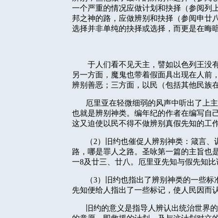
一个严重的情况应做计划和抉择（参阅列
邦之神的路，应做辨别和抉择（参阅申廿
选择并非单纯的抉择或选择，而更是在晦
于人们看不见天主，譬如以色列王没
另一方面，魔鬼也带着假面具出现在人前
辨别善恶；三方面，以民（包括其他民族
厄里亚在轻微细弱的风声中听出了上主
也就是辨别神类。编年纪的作者在编写自
这又迫使以民不得不做辨别真假先知的工
（
2
）旧约也催促人辨别神类：箴言、
路，哪是罪人之路。圣咏第一篇的主旨也
一
8
及廿三、廿八。厄里亚先知与假先知比
（
3
）旧约也指出了辨别神类的一些标
先知便给人指出了一些标记，使人民因而
旧约的意义是指导人辨认出统治世界的