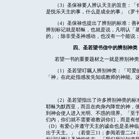
（
3
）圣保禄要人辨认天主的旨意：「
是悦乐天主的事，什么是成全的事」（罗
（
4
）圣保禄也提出了辨别的标准：善
辨别标记就是耶稣，也就是说，凡明认「
的」；除非受圣神感动，也没有一个能说
四、圣若望书信中的辨别神类
若望一书的重要题材之一就是辨别神类
（
1
）圣若望叮嘱人辨别神类：「可爱
「神」在此处指感发先知或教师的神能。
（
2
）圣若望指出了许多辨别神类的标
耶稣为默西亚，而且在肉身内降世的神，
到神会使人进入光明、不惑的境界。「至
们内，你们就不需要谁教训你们，而是有
（
D
）有爱心并遵守天主的诚命也是圣神临
出于天主。」（若壹三
11
；参阅若壹二
24