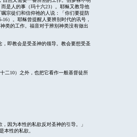
，自然又需要一番辨别的工作。伯多禄不明
，而是人的事（玛十六
23
）。耶稣又教导他
叮嘱宗徒们和信仰祂的人说：「你们要提防
5-16
）。耶稣曾提醒人要辨别时代的讯号，
别神类的工作。福音对于辨别神类没有做出
念，即教会是受圣神的领导。教会要想受圣
十二
10
）之外，也把它看作一般基督徒所
欲，因为本性的私欲反对圣神的引导。」
是本性的私欲。