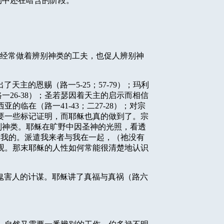
约中还在暗含的阶段。
经常做着辨别神类的工夫，也促人辨别神
出了天主的恩赐（路一
5-25
；
57-79
）；玛利
路一
26-38
）；圣若瑟因着天主的启示而相信
西亚的临在（路一
41-43
；二
27-28
）；对宗
要一些标记证明，而耶稣也真的做到了。宗
别神类。耶稣在旷野中因圣神的光照，看透
训我的。派遣我来者与我在一起，（
祂
没有
观。那末耶稣的人性如何常能很清楚地认识
鬼害人的计谋。耶稣讲了真福与真祸（路六