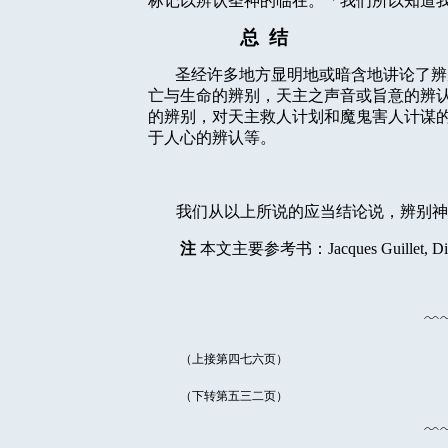
标记以辨认圣神的临在。「我们所以知道
总
结
圣经许多地方显明地或暗含地讲论了辨
亡与生命的辨别，天主之声音或旨意的辨
的辨别，对天主救人计划和魔鬼害人计谋
于人心的辨认等。
我们从以上所说的应当结论说，辨别神
注
本文主要参考书：
Jacques Guillet, Di
﹌
（上接第四七六页）
（下转第五三二页）
﹌