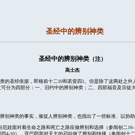
圣经中的辨别神类
圣经中的辨别神类
（注）
高士杰
类的圣经依据，即格前十二
10
和若壹四
1
。但是除了这两处之外
文可分为四部分：一、旧约中的辨别神类；二、四部福音及宗徒
辨别神类的事实，催促人辨别神类，也指出了一些标准、以协助
与厄娃面对着生命之路和死亡之路应做辨别和选择（参阅创二
16-
创四
4-10
），亚巴郎面对天主的召叫做了辨别和抉择（参阅创十