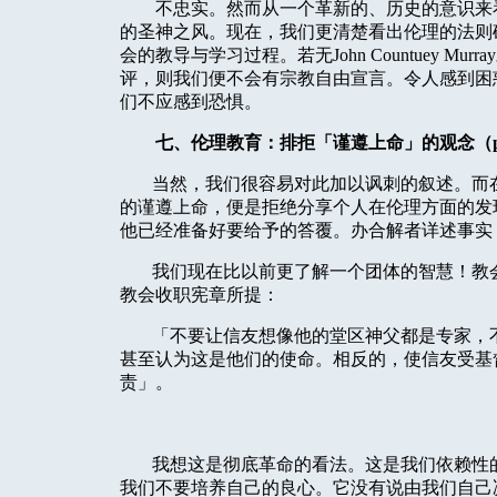
不忠实。然而从一个革新的、历史的意识来
的圣神之风。现在，我们更清楚看出伦理的法则
会的教导与学习过程。若无
John Countuey Murray
评，则我们便不会有宗教自由宣言。令人感到困
们不应感到恐惧。
七、伦理教育：排拒「谨遵上命」的观念（
当然，我们很容易对此加以讽刺的叙述。而
的谨遵上命，便是拒绝分享个人在伦理方面的发
他已经准备好要给予的答覆。办合解者详述事实
我们现在比以前更了解一个团体的智慧！教
教会收职宪章所提：
「不要让信友想像他的堂区神父都是专家，
甚至认为这是他们的使命。相反的，使信友受基
责」。
我想这是彻底革命的看法。这是我们依赖性
我们不要培养自己的良心。它没有说由我们自己