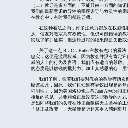
（二）教导是多方面的，不能只由一方面的知识
我们能重新意识教导性的宗座训导与牧灵性的宗
在教会中，有时我们都是导师。
在这种看法之内，许多注意力都放在权威性
从。信友对教宗具有权威性、但仍可能错误的教
彻底了解并证实，但这种过程的结果能是失败或
关于这一点
B
．
C
．
Butler
主教有杰出的看法
忠实，这便是滥用权威，因为教会并没有肯定它
威的人士的行为及言语，我们应有适当的尊敬。
的态度是以敏锐的批判力、加上其感恩的心，用
我们了解，假若我们要对教会的教导有所贡
应该如此，因此，我们也知道有异议出现是必然
可能性」，因为美国洛杉矶主教
Juan Aryube
很正
相反的意见，并要藉修正及改变这些教导的方式
是如同将我们的头埋在沙里而阻碍天主圣神的工
「修正及改变」，无疑便是听起来令人感到刺耳