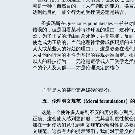
就是一种「自然目的」：人有判断的能力。换言
达到此目的，或全行为的受挫便必定是错误。
圣多玛斯在
Questiones puodlibetales
一书中对
错误的，但是因看某种特殊环境的理由，这种行
盈，为了正义的理由而杀死他，并非犯罪，反而
使之成为正确的。当代伦理神学赞成多玛斯的主
某人或某些人的好处的理由」。这是教会在现代
人及他的行为的本性为基础的客观标准而定。根
以人的科技行为——无论是避孕或人工受孕之类
个的个人及人群——才是伦理决定的核心，
而非是人的某些支离破碎的部分。
五、伦理明文规范（
Moral formulations
）的
这是一个使许多人感到不安的历史良心观点
正确。这会使人感到更舒服，尤其当制度性教会
加在一起使我们意识到明文规范的暂时性是必要
文规范。这点有力的提示我们，我们对于意义的