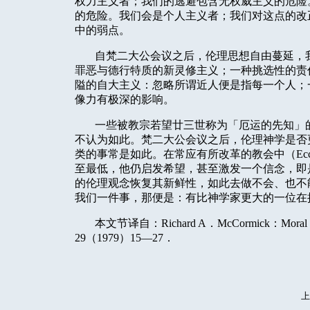
权力主义者；我们的逃避包含无权威主义的危险
的危险。我们会是个人主义者；我们对这点的改
中的弱点。
自梵二大公会议之后，伦理思想自由蔓延，
罪恶与德行特质的新灵修主义；一种挑选性的责
隘的自大主义：忽略所谓近人便是指每一个人；
像力有极深的影响。
一些被教宗若望廿三世称为「厄运的先知」
不认为如此。梵二大公会议之后，伦理神学是否
类的事常是如此。在常应有所改革的教会中（
Ec
至最低，他仍启发希望，甚至激发一个信念，即
的伦理观念恢复其新鲜性，如此去做不会、也不
我们一件事，那便是：有比神学家更大的一位在
本文节译自：
Richard A
．
McCormick
：
Moral 
29
（
1979
）
15
—
27
．