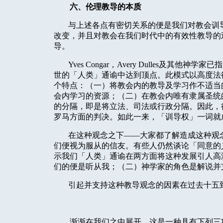
六、伦理教导的本质
与上述各点有密切关系的便是我们对教会训
改变，并且对教会在我们时代中的有效性教导的
导。
Yves Congar
，
Avery Dulles
及其他神学家已指
世的「人类」通谕中达到顶点。此模式以高度法
个特点：（一）将教会内的教导及学习作不适当
会内学习的资源；（二）在教会内唯有隶属圣统
的分隔，即是将立法、司法或行政分隔。因此，
罗马方面的判决。如此一来，「训导权」一词就
在这种观念之下——大家都了解造成这种观
们便视为服从的信友。有些人仍然谈论「同意的
示我们「人类」通谕在两方面将这种发展引人高
们的便是听从我；（二）神学家的角色是解说并
引起并支持这种教导观念的因素在过去十五
渐渐在我们之中展开。这是一种具有下列三