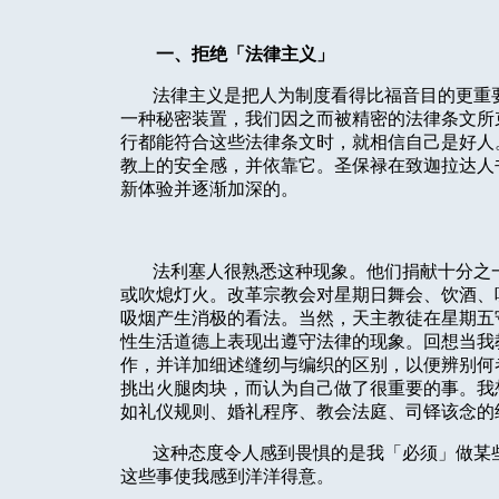
一、拒绝「法律主义」
法律主义是把人为制度看得比福音目的更重
一种秘密装置，我们因之而被精密的法律条文所
行都能符合这些法律条文时，就相信自己是好人
教上的安全感，并依靠它。圣保禄在致迦拉达人
新体验并逐渐加深的。
法利塞人很熟悉这种现象。他们捐献十分之
或吹熄灯火。改革宗教会对星期日舞会、饮酒、
吸烟产生消极的看法。当然，天主教徒在星期五
性生活道德上表现出遵守法律的现象。回想当我
作，并详加细述缝纫与编织的区别，以便辨别何
挑出火腿肉块，而认为自己做了很重要的事。我
如礼仪规则、婚礼程序、教会法庭、司铎该念的
这种态度令人感到畏惧的是我「必须」做某
这些事使我感到洋洋得意。