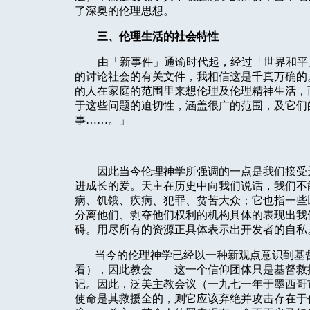
了深奥的伦理思想。
三、伦理生活的社会特性
由「新事件」通谕时代起，经过「世界和平
的讨论社会的有关文件，我相信这是千真万确的
的人在家庭的范围里来想伦理及伦理精神生活，
于这些问题的迫切性，涵盖很广的范围，及它们
事……。」
因此当今伦理神学所强调的一点是我们接受
进成长的爱。天主在历史中向我们说话，我们不
病、饥饿、疾病、犯罪、贫苦大众；它也指一些
分离他们、剥夺他们权利的机构具体的表现出我
碍。用尽所有的资源正具体表示出开发者的自私
当今的伦理神学已经以一种新观点意识到基
看），因此教会——这一个信仰团体只是基督救
记。因此，泛美主教会议（一九七一年于墨西哥
使命是其救援全的，则它应该弃绝并攻击存在于