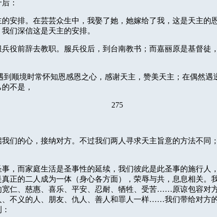
于后：
主的安排。在芸芸众生中，我娶了她，她嫁给了我，这是天主的
，我们深信这是天主的安排。
服兵役前辞去教职。服兵役后，到台南教书；而嘉丽原是基督徒
遇到顺境时常怀知恩感恩之心，感谢天主，赞美天主；在偶然遇
己的不是，
275
启我们的心，接纳对方。不过我们两人寻求天主旨意的方法不同
。
圣事，而家庭生活是圣事性的延续，我们彼此是此圣事的施行人
是真正的二人成为一体（身心各方面），荣辱与共，息息相关。
的宽仁、慈惠、喜乐、平安、忍耐、牺牲、受苦……原谅包容对
人、不义的人、朋友、仇人、善人和罪人一样……我们带给对方
到：