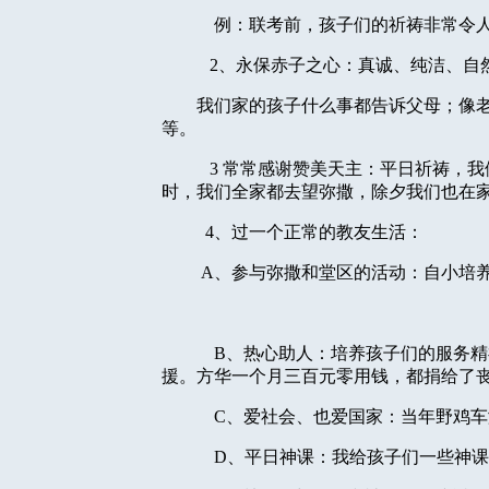
例：联考前，孩子们的祈祷非常令
2
、永保赤子之心：真诚、纯洁、自
我们家的孩子什么事都告诉父母；像
等。
3
常常感谢赞美天主：平日祈祷，我
时，我们全家都去望弥撒，除夕我们也在
4
、过一个正常的教友生活：
A
、参与弥撒和堂区的活动：自小培
B
、热心助人：培养孩子们的服务精
援。方华一个月三百元零用钱，都捐给了
C
、爱社会、也爱国家：当年野鸡车
D
、平日神课：我给孩子们一些神课