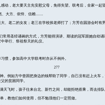
人感动，老大要天主先安慰父母，免得失望。联考后，全家一起
然、大方、依恃、信赖……
老大、老二的女友；老三在学校挨老师打了；方芳在园游会时有
们常用圣经诵祷的方式，方芳能得演讲、期读的冠军跟她自幼诵
家中举行、祭祖祭天的礼仪。
养习惯，参加高中大学联考时亦从不例外。
277
神。例如方中曾因把身边的钱帮助了同学，自己没有赶上火车，
丧父的贫困同学。
满天飞时，孩子往来台北、新竹之间，却能拒绝搭乘，而去排队
单，教他们如何使用，但不勉强他们一定照做。