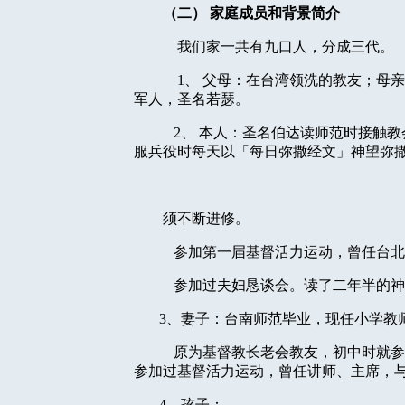
（二）
家庭成员和背景简介
我们家一共有九口人，分成三代。
1
、
父母：在台湾领洗的教友；母亲
军人，圣名若瑟。
2
、
本人：圣名伯达读师范时接触教
服兵役时每天以「每日弥撒经文」神望弥
须不断进修。
参加第一届基督活力运动，曾任台北
参加过夫妇恳谈会。读了二年半的神
3
、妻子：台南师范毕业，现任小学教
原为基督教长老会教友，初中时就参
参加过基督活力运动，曾任讲师、主席，
4
、孩子：