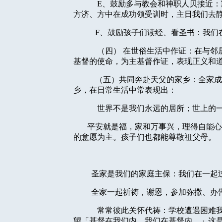
E
、鼓励多与教会和神职人贝接近：
方济、方中在成功领受训时，主日我们去
F
、鼓励孩子们读经、看圣书：我们
（四）
在世俗生活中作证：在与邻
基督的使命，为主基督作证，表现正义和
（五）共同奔赴天父的家乡：全家成
乡，在日常生活中常表现出：
世界不是我们永远的居所；世上的
平安就是福，家和万事兴，理得自能心
的意愿为主。孩子们也都能尊敬祖父母。
圣家是我们的家庭主保：我们在一起
全家一起祈祷，谢恩，参加弥撒、办
常常彼此关怀代祷：学校遭遇困难
望「基督在我们内，我们在基督内。」这