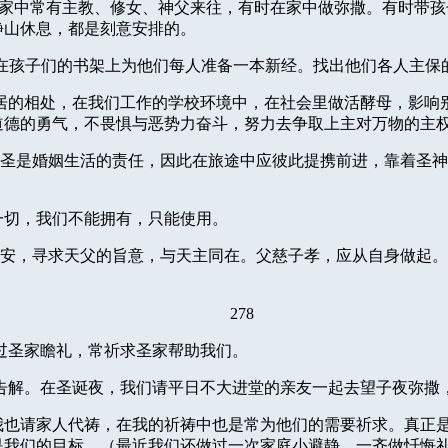
家中常有主教、修女、神父来往，有时在家中做弥撒。有时带孩
静山休息，都是刻意安排的。
在孩子们的书架上为他们每人准备一本新经。找出他们各人主保
居的相处，在我们工作的学校环境中，在社会里做活酵母，影响
道德的勇气，不畏惧与恶势力奋斗，努力去争取上主对万物的主
圣是婚姻生活的责任，因此在旅途中应彼此提携前进，靠着圣神
一切，我们不能拥有，只能使用。
安，寻求天父的旨意，与天主同在。父慈子孝，应从自身做起。
278
过圣家瞻礼，常祈求圣家帮助我们。
告解。在圣诞夜，我们请平日不大进堂的亲友一起去望子夜弥撒
我也请家人代祷，在我的祈祷中也是常为他们的需要祈求。真正
是我们的目标。（最近我们还做过一次家庭小避静，一齐做忏悔