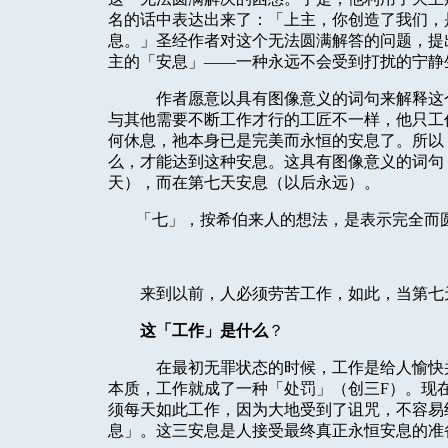
名的话中表达出来了：「上主，你创造了我们，
息。」圣经作者对这个无法圆满解答的问题，提
主的「安息」
——
一种永远不会受到打扰的宁静
作者愿意以具有图像意义的词句来解释这
与其他需要不断工作才行的工匠不一样，他只工
何休息，
祂
本身已是完美而永恒的安息了。所以
么，才能达到这种安息。这具有图像意义的词句
天），而在第七天安息（以后永远）。
「七」，按希伯来人的想法，是表示完全而
来到以前，人必须劳苦工作，如此，当第七
这「工作」是什么
？
在最初无罪状态的时候，工作是给人愉快
本质，工作就成了一种「处罚」（创三F）。现
须每天如此工作，因为大地受到了诅咒，不容易
息」。这三安息是人接受最终真正永恒安息的准