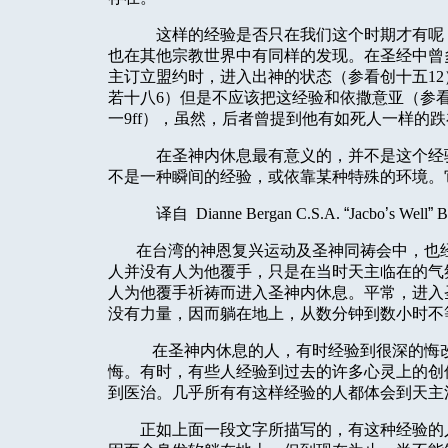
这样的经验是否只在我们这个时期才有呢
也在其他宗教世界中有同样的发现。在圣经中曾
主订立盟约时，进入出神的状态（参看创十五1
若十八6）但是不应该把这经验和依撒意亚（参看
一9
ff
），虽然，后者曾提到他有如死人一样的跌
在圣神内休息最有意义的，并不是这个经
不是一种瞬间的经验，或依靠某种特殊的环境。
译自
Dianne Be
rgan C.S.A.
“
Jacbo
’
s Well
”
B
在台湾的神恩复兴运动及圣神同祷会中，也
人并没有人为他覆手，只是在当时天主临在的气
人为他覆手祈祷而进入圣神内休息。平常，进入
没有力量，因而躺在地上，从数分钟到数小时不
在圣神内休息的人，有时经验到很深的悔
悔。有时，有些人经验到过去的许多心灵上的创
到医治。几乎所有有这样经验的人都体会到天主
正如上面一段文字所描写的，有这种经验的