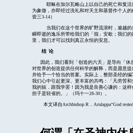
耶稣在加尔瓦略山上以自己的死亡和复活
为象徵，亦即经过洗礼和对天主和基督作个人的献
壹三3-14）
当我们在这个世界的旷野流浪时，逾越的
瞬即逝的逸乐所带给我们的「假」安歇；我们的
里，我们才可以找到真正永恒的安息。
结
论
因此，我们看到「创造的六天」是导向「休
对世界的创造提供任何科学的解释，而是愿意提
并给予一个恰当的答案。实际上，整部圣经的编
我们心中引起更深、更丰富的共鸣：「凡劳苦和
我的轭．跟我学罢！因为我是良善心谦的：这样
担子是轻省的。」（玛十一28-30）。
本文译自Archbishop R．Arulappa“God rested on