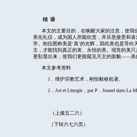
结
语
本文的主要目的，在唤醒大家的注意，使我
美化礼仪，成为国人所能欣赏，并乐意接受和喜
学。柏拉图称美是‘真’的光辉，因此美也是导
主，才能找到真正的美、永恒的美。现世的美只
更彰显出来，使我们更能窥见天主的面貌——美
本文参考资料
1．维护宗教艺术，刚恒毅枢机著。
2．Art et Liturgie，par P．Jounel dans La
（
上接五二六
）
（下转六七六页）