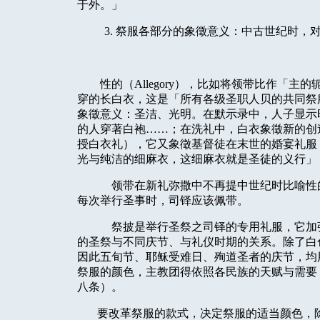
于外。」
3. 祭服各部分的象徵意义：中古世纪时
性的（Allegory），比如将领带比作「
穿的长白衣，这是「所有各级圣职人贝的共同祭
象徵意义：圣洁、光明。在默示录中，人子显示
的人穿著白袍……；在洗礼中，白衣象徵新的创
授白衣礼），它又象徵基督徒在末世的婚宴礼服
光与纯洁的细麻衣，这细麻衣就是圣徒的义行」
领带在新礼弥撒中不再提中世纪时比喻性
每次举行圣事时，司铎应该佩带。
祭披是举行圣祭之司铎的专用礼服，它加
的圣祭与不同庆节、与礼仪时期的关系。除了白
因此五旬节、耶稣受难日、殉道圣者的庆节，均
祭服的颜色，主教团得依照各民族的天赋与需要
八条）。
要改革祭服的款式，决定祭服的适当颜色，