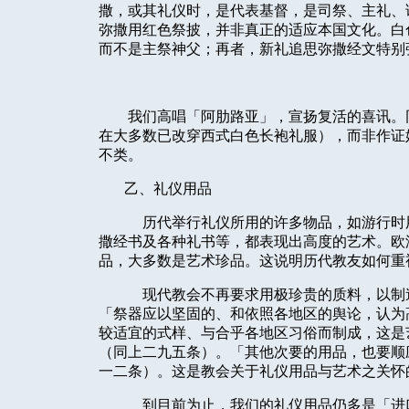
撒，或其礼仪时，是代表基督，是司祭、主礼、
弥撒用红色祭披，并非真正的适应本国文化。白
而不是主祭神父；再者，新礼追思弥撒经文特别
我们高唱「阿肋路亚」，宣扬复活的喜讯。
在大多数已改穿西式白色长袍礼服），而非作证
不类。
乙、礼仪用品
历代举行礼仪所用的许多物品，如游行时
撒经书及各种礼书等，都表现出高度的艺术。欧
品，大多数是艺术珍品。这说明历代教友如何重
现代教会不再要求用极珍贵的质料，以制
「祭器应以坚固的、和依照各地区的舆论，认为
较适宜的式样、与合乎各地区习俗而制成，这是
（同上二九五条）。「其他次要的用品，也要顺
一二条）。这是教会关于礼仪用品与艺术之关怀
到目前为止，我们的礼仪用品仍多是「进