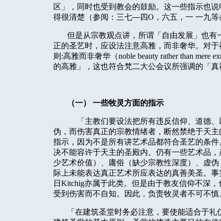
区」，同时也受到教会的鼓励。这一些指示也说
得很清楚（参阅：三七
—
四O，六五，一 一九等
但是从宗教观点讲，所谓「自由发展」也有
正的圣艺时，应设法注意高雅，而非奢华。对于
则
:高雅
而非奢华（nob
l
e
b
eauty ra
th
er
th
an mere ex
的高雅」，这也符合梵二大公会议所强调的「真
（一） 一些牧灵方面的指示
「主教们要设法把所有违反信仰、道德、
伪，而伤害真正的宗教情绪者，断然禁绝于天主
指示，因为不是所有讲艺术品都符合圣艺的条件
决不能容许于天主的圣殿内。仍有一些艺术品，
少艺术价值）、庸俗（缺少宗教性深度）、虚伪
际上未能表达真正艺术所应表达的真善美圣。事
日
Ki
t
c
h
i
g亦属于此类。但是由于教友信仰不深，
受到伤害而不自知。因此，负责牧灵者不可不慎
「在建筑圣堂时务必注意，要使能适合于礼