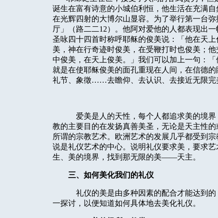
诞生在富有诗意的小城伯利恒，他生活在充满自
在光辉四射的大博尔山显容。为了举行第一台弥
厅」（路二二12）。他阿对爱他的人都表现出
圣咏四十四首时称呼耶稣的俊美说：「他在天上
美，神在行奇迹时俊美，在受鞭打时也俊美；他
中俊美，在天上俊美。」我们可以加上一句：「
就是在使耶稣俊美的面孔重现在人间，在信德的
礼节、象徵……去瞻仰、去认识、去接近无限完
爱美是人的天性，每个人都追求美的境界
教的主要目的在发扬真善美圣，无论是天主性的
所谓的宗教艺术。欧洲艺术的发展几乎都受到宗
说是礼仪艺术的中心。说明礼仪要求美，要求艺
生、美的境界，找到那无限的美——天主。
三、如何美化我们的礼仪
礼仪的美是由多种因素的配合才能达到的
一探讨，以便知道如何具体地去美化礼仪。