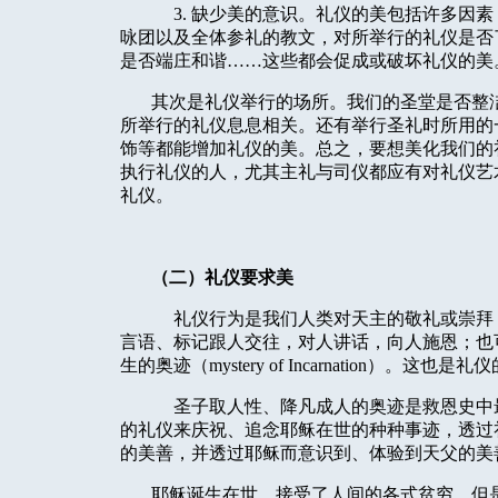
3. 缺少美的意识。礼仪的美包括许多因
咏团以及全体参礼的教文，对所举行的礼仪是否
是否端庄和谐……这些都会促成或破坏礼仪的美
其次是礼仪举行的场所。我们的圣堂是否整
所举行的礼仪息息相关。还有举行圣礼时所用的
饰等都能增加礼仪的美。总之，要想美化我们的
执行礼仪的人，尤其主礼与司仪都应有对礼仪艺
礼仪。
（二）礼仪要求美
礼仪行为是我们人类对天主的敬礼或崇拜
言语、标记跟人交往，对人讲话，向人施恩；也
生的奥迹（
m
yst
er
y
of Incarnation
）。这也是礼仪
圣子取人性、降凡成人的奥迹是救恩史中
的礼仪来庆祝、追念耶稣在世的种种事迹，透过
的美善，并透过耶稣而意识到、体验到天父的美
耶稣诞生在世，接受了人间的各式贫穷，但