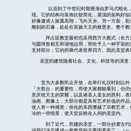
以后到了中世纪时期逐渐由罗马式蜕化
现。它的结构与装饰比较简化，屋顶的架构好似
好像邀请人振翼高翔，飞向天乡。另一方面，彩
雕刻的石像，处处在宣扬天主的救恩史。整个教
拜占廷教堂最初也采用西方大殿式（长方
与圆球形相互和谐地运用，而给予人一种宇宙的
支持部分；它的拱廊代表世界四方。因此圣堂表
圣堂的建筑随着社会、文化、科技等的演变
堂为大多数民众开放，在举行礼仪时刻以外
「大祭台」的重要性，而使大家都能看到，但仍
意庆祝天主的荣耀，以及诸圣人圣女的胜利，表
油画、图像上，大部分都是具有艺术价值的作品
使人有一种感觉：俗化的东西僭越了宗教艺术，
冷的一些情景，使天堂反映在人间的圣堂内。
到了近代，所建的圣堂，一部分抄袭古代
诉我们决定建成一座教堂的主要因素有三：（一