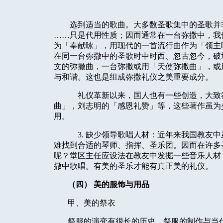
选到适当的歌曲。大多数圣歌集中的圣歌并
……只是代用性质；因而通常在一台弥撒中，我
为「奉献咏」，用现代的一首流行曲作为「领主
在同一台弥撒中的圣歌时中时西、忽古忽今，破
文的弥撒曲，一台弥撒或用「天使弥撒曲」，或
与和谐。这也是组成弥撒礼仪之美重要成分。
礼仪革新以来，国人也有一些创造，大致
曲」，刘志明的「感恩礼赞」等，这些著作虽为
用。
3. 缺少领导歌唱人材：近年来我国教友
难找到合适的琴师、指挥、圣乐团。因而在许多
呢？堂区主任应设法在教友中发掘一些音乐人材
撒中歌唱。有美的圣乐才能有真正美的礼仪。
（四） 美的服饰与用品
甲、美的祭衣
祭服的演变有很长的历史，祭服的制作与当