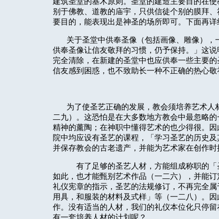
建筑圣堂的基木原则。圣堂的建造主要目的在使
别于佛教、道教的庙宇，只供信徒个别的膜拜、
要目的，能表现出是神圣的场所即可。下面再详
关于圣堂中供奉圣像（包括画像、雕像），
供奉圣像让信友敬拜的习惯，仍予保持。」这说
完全清除，在新建的圣堂中也应供奉一些主要的
信友感到困惑，也不致助长一种不正确的热心敬
为了使圣艺正确的发展，教会须培养
艺
术人
二九）。这恐怕是在大多数地方教会中最忽略的
精神的薰陶；在神职中懂得艺术的也少得很。因
院中均应设有圣艺的课程，「学习圣艺的历史及
并保存教会的古老遗产，并能为艺术家在创作时
有了足够的圣艺人材，方能组成称职的「
如此，也才能甄别艺术作品（一二六），并能订
礼仪宪章的指示，圣艺的法规修订，不再完全属
用具，和服装的材料及式样」等（一二八）。因
作。没有适当的人材，我们的礼仪本位化只停留
有一套培养人材的计划呢？