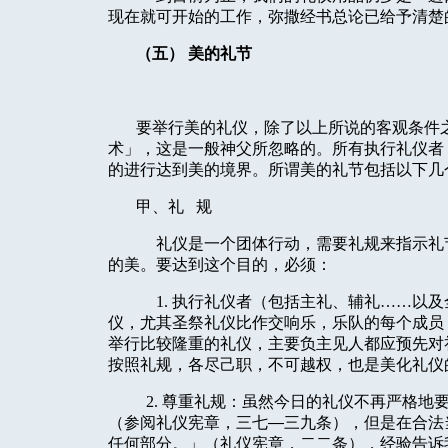
现在就可开始的工作，弥撒经书总论已给予清楚
（五） 美的礼节
要举行美的礼仪，除了以上所说的客观条件
术」，这是一般神父所忽略的。所有执行礼仪者
的进行达到美的境界。所谓美的礼节包括以下几
甲、礼
规
礼仪是一个团体行动，需要礼规来指示礼
的美。要达到这个目的，必须：
1. 执行礼仪者（包括主礼、辅礼……以
仪，尤其圣祭礼仪比作交响乐，乐队的每个成员
举行比较隆重的礼仪，主要负主见人都应预先对
按照礼规，各尽己职，不可越权，也是美化礼仪
2. 尊重礼规：虽然今日的礼仪不再严格
（参阅礼仪宪章，三七
—
三九条），但是在合法
任何部分。」（礼仪宪章，二二条），经验告诉