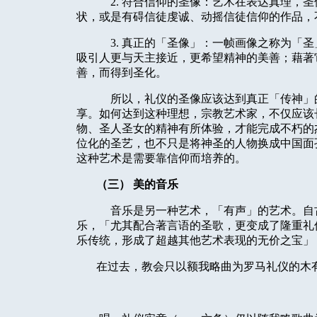
2. 符合信仰的圣像：艺术在表达真理，
状，或是有碍信徒虔诚、动摇信徒信仰的作品，
3. 真正的「圣像」：一帧画像之称为「
吸引人更与天主接近，更希望精神的美善；藉著
善，而得到圣化。
所以，礼仪的圣像应该达到真正「传神」
享。如何达到这种理想，宗教艺术家，不仅应该
物、圣人圣女的精神有所体验，才能完成不朽的
位化的圣艺，也不只是将神圣的人物换成中国面
这种艺术是需要靠信仰而培养的。
（三） 美的音乐
音乐是另一种艺术，「有声」的艺术。自
乐，「尤其配合著言语的圣歌，更变成了隆重礼
乐传统，形成了超越其他艺术表现的无价之宝」
在过去，教会只以额我略曲为罗马礼仪的木