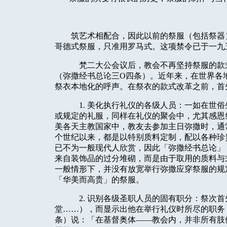
筑艺术相配合，因此以前的祭服（包括祭器
哥德式祭服，只准用罗马式。这项禁令已于一九
梵二大公会议后，教会不再坚持祭服的款
（弥撒经书总论三O四条）。近年来，在世界各
祭衣本地化的呼声。在祭衣的款式改革之前，首
1. 美化执行礼仪的各级人员：一如在世
或规定的礼服，同样在礼仪的聚会中，尤其感恩
美各天主教国家中，教友去参加主日弥撒时，通
个世纪以来，都是以特别质料定制，配以各种珍
已不为一般现代人欣赏，因此「弥撒经书总论」
来自装饰品的过分堆砌，而是由于取用的质料与
一般情形下，并没有放宽举行弥撒应穿祭服的规
「华美而高贵」的祭服。
2. 识别各级圣职人员的固有职分：祭次
堂……），而显示出他在举行礼仪时所尽的职务
条）说：「在基督奥体——教会内，并非所有肢