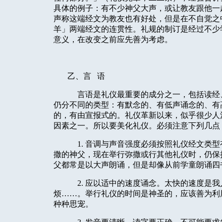
具体的例子：有不少神父大声，或让教友跟他一
声称这端经文为教友也有好处，但是在不自觉之
羊」两端经文的连贯性。礼规的制订是经过不少
意义，在改变之前应先善为考虑。
乙、言
语
言语是礼仪最重要的成分之一，包括读经
仍分不同的类型：有默念的、有低声诵念的、有
的，有由宣报式的。礼仪革新以来，似乎很少人
因素之一。所以要美化礼仪。必须注意下列几点
1. 音调与声音强度必须按照礼仪经文类
撒的神父，现在举行弥撒或行其他礼仪时，仍保
父都常是以大声朗诵，但是却像从前学童朗诵四
2. 应以适中的速度诵念。太快的速度是
烦……。举行礼仪的时间是神圣的，应该善为利
种种思宠。