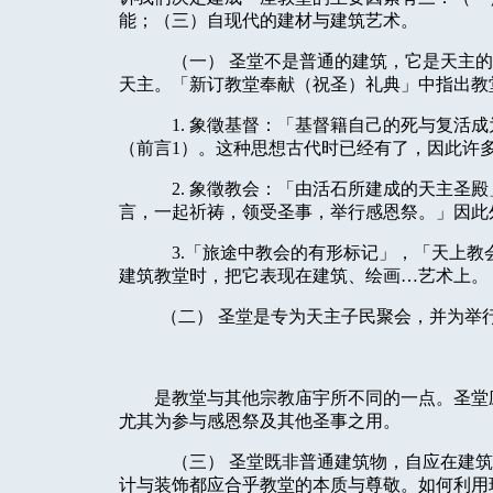
能；（三）自现代的建材与建筑艺术。
（一） 圣堂不是普通的建筑，它是天主
天主。「新订教堂奉献（祝圣）礼典」中指出教
1. 象徵基督：「基督籍自己的死与复活
（前言1）。这种思想古代时已经有了，因此许
2. 象徵教会：「由活石所建成的天主圣
言，一起祈祷，领受圣事，举行感恩祭。」因此
3.「旅途中教会的有形标记」，「天上
建筑教堂时，把它表现在建筑、绘画…艺术上。
（二） 圣堂是专为天主子民聚会，并为举
是教堂与其他宗教庙宇所不同的一点。圣堂
尤其为参与感恩祭及其他圣事之用。
（三） 圣堂既非普通建筑物，自应在建
计与装饰都应合乎教堂的本质与尊敬。如何利用