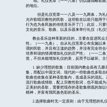
唱。礼仪宪章（一一六条）仍以随我略歌曲
的地位。
但是礼仪宪章一一八及一一九两条，为礼
允许歌唱宗教性的民歌，这些歌在以前只能用于
行为也为各民族的传统音乐开了门；此后，只要
文化的音乐、歌曲、以及乐器来举行礼仪（礼仪
教会圣乐这种革新的目的，主要在促进民众
性」（一一九条）。自从礼仪宪章公布实施以来
谓的民歌，并且有泛滥的趋势，并没有完全符合
培养和谐的情调增加礼仪的庄严性」（一一二条
觉，不但未能增加礼仪的美，反而予以破坏。主
1. 缺少理想的歌集：目前国内教会虽有几
集，而配以中国文词。现代的一些歌曲也多取自
歌曲也收集在某种圣歌集内，造成圣乐的混乱。
流行歌曲或情歌，配上宗教性歌词，也不能成为
正美好的圣歌，需要把现存的圣歌集彻底的加以
精神，并富有我民族色彩的圣乐。
2.选择歌曲时无一定原则：由于无理想的礼