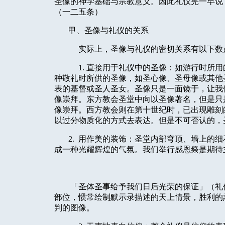
圣像的神学基础与宗教意义。因此礼仪宪一早说
（一二五条）
甲、圣像与礼仪的关系
实际上，圣像与礼仪的密切关系有以下数
1. 直接用于礼仪中的圣像：如游行时所
种敬礼时所供的圣像，如圣心像、圣母像或其他
表的基督或圣人圣女。圣像只是一面镜于，让我
像崇拜。东方教会圣堂中向以圣像著名，但是只
像崇拜。西方教会则在第十世纪时，已出现雕刻
以过分物质化的方式去表达。但是不可否认的，
2.
用作美的装饰：圣堂内部穹顶、墙上的细
成一种光耀辉煌的气氛。我们举行感恩祭是期待
「圣体圣事给予我们日后光荣的保证」（礼
部位，惯常绘制默示录描述的天上情景，胜利的羔
判的图像。