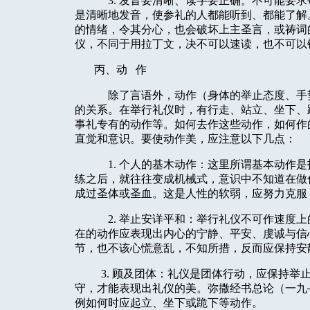
3. 发音要清晰、读字要正确。不可能要
是清晰地发音，使参礼的人都能听到、都能了解
的情绪，令其分心，也会破坏上主圣言，或祷词
仪，不同于用拉丁文，决不可以速读，也不可以
丙、动
作
除了言语外，动作（身体的举止态度、手
的关系。在举行礼仪时，有行走、站立、坐下、
事礼专有的动作等。如何去作这些动作，如何作
直觉和意识。要使动作美，应注意以下几点：
1. 个人的基木动作：这里所谓基本动作
练之后，就往往变成机械式，意识中不知道在做
成过圣体或圣血。这是人性的软弱，应努力克服
2. 举止安详平和：举行礼仪不可作速度
在的动作应表现出内心的宁静、平安、虔诚与信
节，也不该心慌意乱，不知所措，反而应保持安
3. 顾及团体：礼仪是团体行动，应保持
守，才能表现出礼仪的美。弥撒经书总论（一九
例如何时应起立、坐下或跪下等动作。