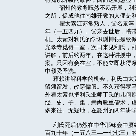
韶州的教务既然不易开展，利氏
之所，促成他往南雄开教的人便是
瞿太素江苏常熟人，父名景淳，
年（一五四九）。父亲去世后，携
机。太素对利氏的学识渊博很是钦
光孝寺觅得一室，次日来见利氏，
讲解，前后约两年。在这种讲授中
案。只因有妾在室，不能立即获得
中领受圣洗。
藉赖讲解科学的机会，利氏由太
留须留发，改穿儒服。不久获得罗
外瞿太素也把利氏业师丁氏的几何
经、史、子、集，崇尚敬重儒术，
多来往。无疑地，在韶州的两年讲
利氏死后仍然在中华耶稣会中赓
百九十年（一五八三—一七七三）