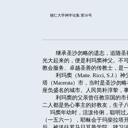
辅仁大学神学论集 第56号
继承圣沙勿略的遗志，追随圣祖
光大起来的，便是利玛窦神父。不
教会服务、卓越圣善的传教士，是
利玛窦（Matte. Ricci,
塔（Macerata）市，当时是圣
座负盛名的城市。人民简朴淳挚，事
利玛窦的父亲曾任教宗国的市长和省
二人都是热心事主的好教友，生子
玛窦年幼时，活泼伶俐，聪明过人。
（一五六一），耶稣会于玛柴拉塔
后，被送往罗马日耳曼学院，肄习