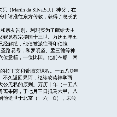
tin da Silva,S.J.）神父，在
长申请准往东方传教，获得了总长的
和亲友告别。利玛窦为了献给天主
父觐见教宗揆国十三世。万历五年五
已经解缆，他便被派往哥印伯拉
船只圣路易号，和罗明坚、孟三德等神
六位意籍，一位比国。他们在船上困
的拉丁文和希腊文课程。一五八О年
祭。不久返回果阿，继续攻读神学两
大公无私的原则。万历十年（一五八
舟离果阿，于七月三日抵马六甲。八
到他逝世于北京（一六一O），未尝