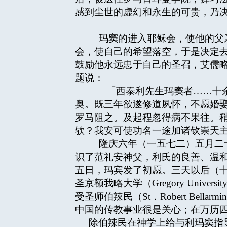
感到尘世的虚幻和永生的可贵，乃
玛窦的进入耶稣会，使他的父亲
会，使自己的希望落空，于是决定
鼓励他永远忠于自己的圣召，艾儒略（J
题说：
「西泰利先生玛窦者……十余岁
奥。既三年欲遂修道夙怀，不愿婚
罗马阻之。及起程忽得病不果往。
欤？我安可使功名一途加诸钦崇天
隆庆六年（一五七二）五月二十五
识了范礼安神父，利氏的良善、温
五日，玛宾发了初愿。三天以后（
圣京额我略大学（Gregory Un
受圣师伯辣民（St．Robert Bel
中国的传教事业很是关心；在万历
除伯辣民在神学上给与利玛窦指