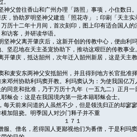
过。
神父曾往香山和广州办理「路照」事项，小住数日。
肇庆，协助罗明坚神父建造「照花寺」；印刷「天主实
。万历十二年十月间，首次刻印，图上印有适合国人的
、和访客，并研读华语。
坚神父离开肇庆后，这新开创的传教中心，便由利玛
地、坚忍地在天主圣宠协助下，推动这艰巨的传教事业
开肇庆，抵达韶州，次年迁入韶州新居，这是天主教
和麦安东两神父安抵韶州，并且得到地方长官批准择
前来邓州协助利玛窦开教。利玛窦认为：为使我国亿万
长的同意和批准，乃于万历十九年（一五九二）正月一
入耶稣会：这是在我国境内第一批本籍耶稣会士。
，每天前来问道的人虽然不少，但是领洗归正的却寥
作横加阻挠。明季国人对沙门释子并不重
１７１
僧服、僧名，惹得国人更鄙视他们为番僧，于是利玛
主荣的目的。