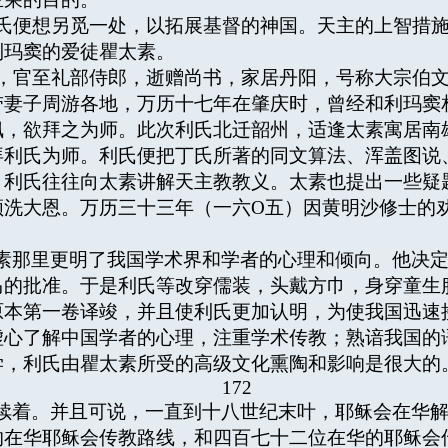
便想另觅一处，以拓展基督的神国。天主的上智措施
利玛窦的爱徒瞿太素。
官至礼部侍郎，逝赠尚书，家居丹阳，号称大宗伯文
带妻子周游各地，万历十七年在肇庆时，曾经和利玛窦
佩，欲拜之为师。此次利氏北迁韶州，适逢太素寓居南
拜利氏为师。利氏便把丁氏所著的同文算法、浑盖图说
，利氏往往向太素讲解天主教教义。太素也提出一些疑
领洗大恩。万历三十三年（一六O五）因黄明沙修士的
素那里更明了我国学术界和学者的心理和倾向。他决
马的批准。于是利氏等改穿儒装，头戴方巾，身穿童生
原本第一卷译竣，并且使利氏更加认明，为使我国迅速
虚心了解中国学者的心理，注重学术传教；熟谙我国的
学，利氏由瞿太素所受的高级文化熏陶和影响是很大的
172
续着。并且可说，一直到十八世纪末叶，耶稣会在华
的在华耶稣会传教路线，和四百七十二位在华的耶稣会