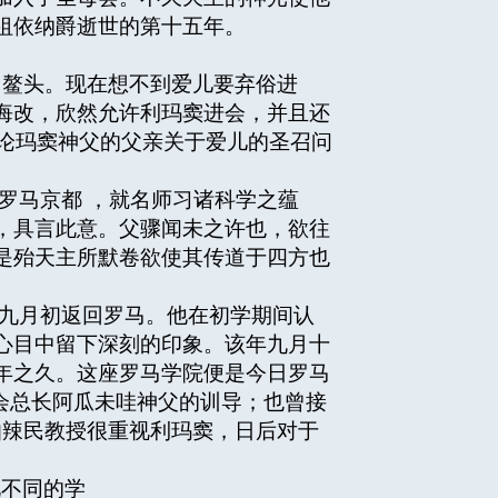
祖依纳爵逝世的第十五年。
鳌头。现在想不到爱儿要弃俗进
悔改，欣然允许利玛窦进会，并且还
书中，论玛窦神父的父亲关于爱儿的圣召问
马京都 ，就名师习诸科学之蕴
，具言此意。父骤闻未之许也，欲往
是殆天主所默卷欲使其传道于四方也
是年九月初返回罗马。他在初学期间认
心目中留下深刻的印象。该年九月十
年之久。这座罗马学院便是今日罗马
来耶稣会总长阿瓜未哇神父的训导；也曾接
学课程。伯辣民教授很重视利玛窦，日后对于
见不同的学