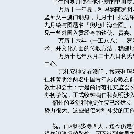
半生的岁月便在他心爱的中国度
万历十一年夏，利玛窦随罗明坚
坚神父由澳门动身，九月十日抵达
九月绘与图题名「舆地山海全图」
见一些外国入贡经粤的钦使、贵宾
万历十六年（一五八八），罗明
术、并文化方面的传教方法，稳健
万历十七年八月二十八日利氏离
中心。
范礼安神父在澳门，接获利玛窦
仁和黄明沙两名中国青年热心教友
教士和会士：于是商得范礼安监会
办初学院，正式收钟鸣仁和黄明沙
韶州的圣堂和神父住院已经建立
势力很大。这些僧侣对利神父的工
视。而利玛窦等西人，迄今仍是
得知识阶级的敬仰，因而达到愈显