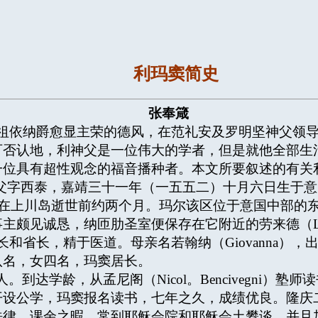
利玛窦简史
张奉箴
依纳爵愈显主荣的德风，在范礼安及罗明坚神父领导
可否认地，利神父是一位伟大的学者，但是就他全部生
一位具有超性观念的福音播种者。本文所要叙述的有关
 S.J.）神父字西泰，嘉靖三十一年（一五五二）十月六日生于
沙勿略在上川岛逝世前约两个月。玛尔该区位于意国中部
主颇见诚恳，纳匝肋圣室便保存在它附近的劳来德（Lor
长，精于医道。母亲名若翰纳（Giovanna），出身安基
八名，女四名，玛窦居长。
到达学龄，从孟尼阁（Nicol。Bencivegni）
开设公学，玛窦报名读书，七年之久，成绩优良。隆庆
法律。课余之暇，常到耶稣会院和耶稣会土攀谈，并且