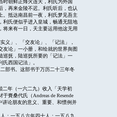
当时朝鲜正烽火连天，利氏为外国
后，再来金陵不迟。利氏听后，也认
上。抵达南昌前一夜，利氏梦见吾主
，利氏便似乎进入皇城，畅通无阻地
，将来有一日，天主要运用他这无用
主实义」、「交友论」、「记法」，
交友论」一小册，和绘就的世界舆图
陆巡抚，陆巡抚所要的「记法」一
利氏西国记法」。
第二部书。这部书于万历二十三年冬
祯二年（一六二九）收入「天学初
Andreas de Resende
窦自拟。书中讲论朋友的意义、重要、和惯例并
人；一五八六年四十人；一五八九