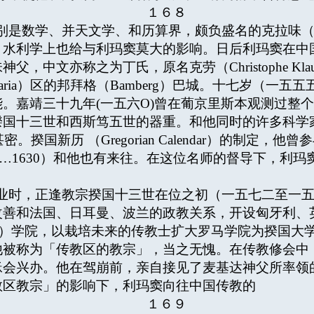
１６８
学、并天文学、和历算界，颇负盛名的克拉味（Cristof
、水利学上也给与利玛窦莫大的影响。日后利玛窦在中
文亦称之为丁氏，原名克劳（Christophe Klau,SJ
aria）区的邦拜格（Bamberg）巴城。十七岁（一
。嘉靖三十九年(一五六О)曾在葡京里斯本观测过整
揆国十三世和西斯笃五世的器重。和他同时的许多科学
交往甚密。揆国新历 （Gregorian Calendar）的
r，1571…1630）和他也有来往。在这位名师的督导下
业时，正逢教宗揆国十三世在位之初（一五七二至一
改善和法国、日耳曼、波兰的政教关系，开设匈牙利、
ite）学院，以栽培未来的传教士扩大罗马学院为揆国大学（Gre
他被称为「传教区的教宗」，当之无愧。在传教修会中
稣会兴办。他在驾崩前，亲自接见了麦基达神父所率领
教区教宗」的影响下，利玛窦向往中国传教的
１６９