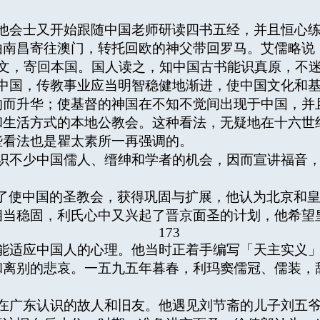
会士又开始跟随中国老师研读四书五经，并且恒心练
由南昌寄往澳门，转托回欧的神父带回罗马。艾儒略说
，寄回本国。国人读之，知中国古书能识真原，不迷
国，传教事业应当明智稳健地渐进，使中国文化和基
响而升华；使基督的神国在不知不觉间出现于中国，并
和生活方式的本地公教会。这种看法，无疑地在十六世
些看法也是瞿太素所一再强调的。
不少中国儒人、缙绅和学者的机会，因而宣讲福音，
了使中国的圣教会，获得巩固与扩展，他认为北京和
相当稳固，利氏心中又兴起了晋京面圣的计划，他希望
173
适应中国人的心理。他当时正着手编写「天主实义」
和离别的悲哀。一五九五年暮春，利玛窦儒冠、儒装，
广东认识的故人和旧友。他遇见刘节斋的儿子刘五爷