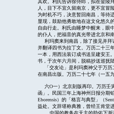
其欢。利氏告诉徐侍郎，拟在金陵
人，目下不宜久留南京，更不宜冒
为时机不巧，决意暂回南昌，等待
显现，鼓励他勇敢地在这文化悠久
自由行走。利氏由睡梦中醒来，眼
的仆人，把福音的真光带进北京和
利玛窦来到南昌，除了接见并拜
并翻译四书为拉丁文。万历二十三
一本，用西法装订成书送呈建安王
书，于次年六月间，脱稿抄送巡抚
「交友论」是利玛窦神父于万历
在南昌出版。万历二十七年（一五
六O一）北京刻版再印。万历壬
函」。民国三年上海神州日报分期铅印。
Eborensis）的「格言与典型」（S
益处。文辞堪称典雅，曾经王肯堂
中国的教务在天主的助佑下渐渐