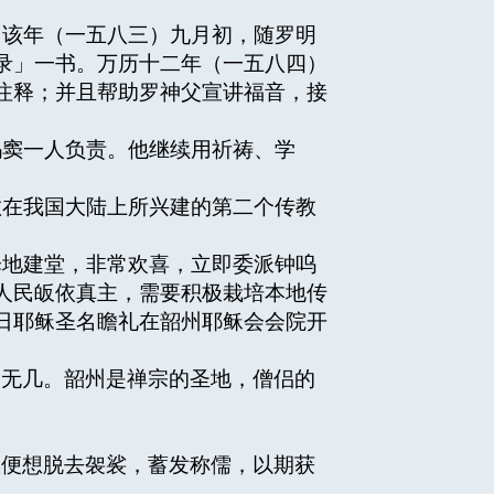
该年（一五八三）九月初，随罗明
录」一书。万历十二年（一五八四）
注释；并且帮助罗神父宣讲福音，接
窦一人负责。他继续用祈祷、学
。
在我国大陆上所兴建的第二个传教
地建堂，非常欢喜，立即委派钟呜
人民皈依真主，需要积极栽培本地传
日耶稣圣名瞻礼在韶州耶稣会会院开
寥无几。韶州是禅宗的圣地，僧侣的
窦便想脱去袈裟，蓄发称儒，以期获