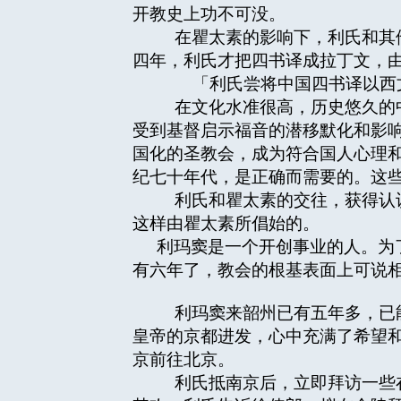
开教史上功不可没。
在瞿太素的影响下，利氏和其他
四年，利氏才把四书译成拉丁文，
「利氏尝将中国四书译以西文
在文化水准很高，历史悠久的中
受到基督启示福音的潜移默化和影
国化的圣教会，成为符合国人心理
纪七十年代，是正确而需要的。这
利氏和瞿太素的交往，获得认识
这样由瞿太素所倡始的。
利玛窦是一个开创事业的人。为
有六年了，教会的根基表面上可说
利玛窦来韶州已有五年多，已能
皇帝的京都进发，心中充满了希望
京前往北京。
利氏抵南京后，立即拜访一些在