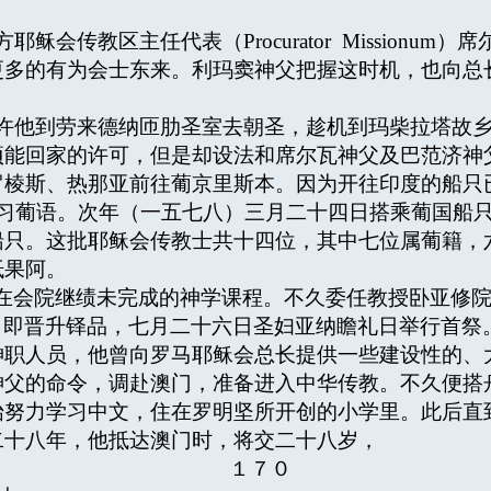
主任代表（Procurator Missionum）席尔瓦（Mar
更多的有为会士东来。利玛窦神父把握这时机，也向总
他到劳来德纳匝肋圣室去朝圣，趁机到玛柴拉塔故乡
项能回家的许可，但是却设法和席尔瓦神父及巴范济神
罗棱斯、热那亚前往葡京里斯本。因为开往印度的船只
院中学习葡语。次年（一五七八）三月二十四日搭乘葡国
船只。这批耶稣会传教士共十四位，其中七位属葡籍，
抵果阿。
在会院继绩未完成的神学课程。不久委任教授卧亚修院
年后，即晋升铎品，七月二十六日圣妇亚纳瞻礼日举行首
神职人员，他曾向罗马耶稣会总长提供一些建设性的、
神父的命令，调赴澳门，准备进入中华传教。不久便搭
始努力学习中文，住在罗明坚所开创的小学里。此后直
二十八年，他抵达澳门时，将交二十八岁，
１７０