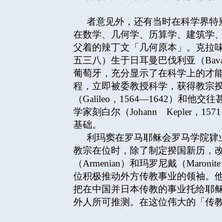
者意见外，还有当时在科学界特别是数
在数学、几何学、历算学、建筑学
父着的辣丁文「几何原本」。克拉味神父，中
五三八）生于日耳曼巴伐利亚（Bav
葡萄牙，充分显示了在科学上的才能
程，立即被委教授科学，获得教宗
（Galileo，1564—1642）和他
学家刻白尔（Johann Keple
基础。
利玛窦在罗马耶稣会罗马学院肄
教宗在位时，除了制定揆国新历，
（Armenian）和玛罗尼戴（Maron
位积极推动外方传教事业的领袖。
把在中国并日本传教的事业托给耶
外人所可推测。在这位伟大的「传