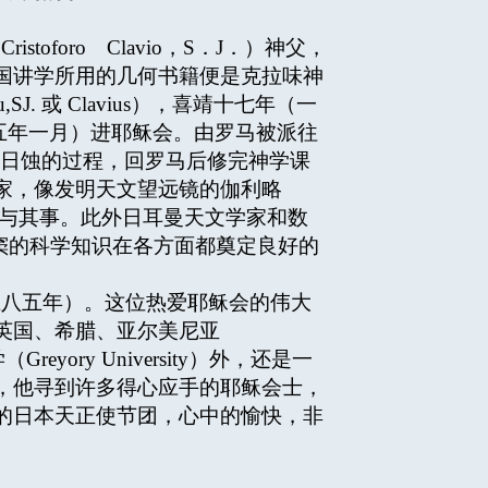
oro Clavio，S．J．）神父，
国讲学所用的几何书籍便是克拉味神
. 或 Clavius），喜靖十七年（一
五五五年一月）进耶稣会。由罗马被派往
个日蚀的过程，回罗马后修完神学课
家，像发明天文望远镜的伽利略
制定，他曾参与其事。此外日耳曼天文学家和数
，利玛窦的科学知识在各方面都奠定良好的
五八五年）。这位热爱耶稣会的伟大
英国、希腊、亚尔美尼亚
yory University）外，还是一
，他寻到许多得心应手的耶稣会士，
的日本天正使节团，心中的愉快，非