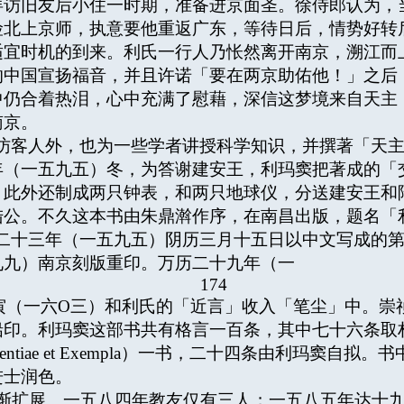
拜访旧友后小住一时期，准备进京面圣。徐侍郎认为，
险北上京师，执意要他重返广东，等待日后，情势好转
适宜时机的到来。利氏一行人乃怅然离开南京，溯江而
的中国宣扬福音，并且许诺「要在两京助佑他！」之后
中仍合着热泪，心中充满了慰藉，深信这梦境来自天主
南京。
访客人外，也为一些学者讲授科学知识，并撰著「天
年（一五九五）冬，为答谢建安王，利玛窦把著成的「
。此外还制成两只钟表，和两只地球仪，分送建安王和
陆公。不久这本书由朱鼎濣作序，在南昌出版，题名「
二十三年（一五九五）阴历三月十五日以中文写成的
九九）南京刻版重印。万历二十九年（一
174
寅（一六O三）和利氏的「近言」收入「笔尘」中。崇
利玛窦这部书共有格言一百条，其中七十六条取材于賚桑代氏（
ententiae et Exempla）一书，二十四条由利玛
进士润色。
扩展。一五八四年教友仅有三人；一五八五年达十九