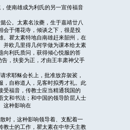
，使南雄成为利氏的另一宣传福音
懿公。太素名汝夔，生于嘉靖廿八
相会于僊花寺，倾谈之下，很是投
雄。瞿太素特地自南雄赶来韶州，在
、并欧几里得几何学做为课本给太素
题向利氏质问，获得倾心悦服的答
劝告，扶妾为正，才由王丰肃神父手
定请求耶稣会长上，批准放弃袈裟，
服，自称道人，见客时拟秀才礼。此
接受福音，传教士应当精通我国的
语文和书法；和中国的领导阶层人士
。这种影响在
解散时，这种影响领导着、支配着一
传教士的工作，瞿太素在中华天主教