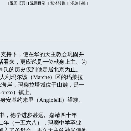
[
返回书页
] [
返回目录
]
[
繁体转换
] [
添加书签
]
支持下，使在华的天主教会巩固并
活看来，更应说是一位献身上主、为
利氏的历史仅到他定居北京为止。
意大利玛尔该（Marche）区的玛柴拉
的东海岸，玛柴拉塔城位于山巅，是一
eto）镇上。
约来里（Angiolelli）望族。
塾师读书，德学进步甚远。嘉靖四十年
二年（一五六八），玛窦中学卒业
加入了圣母会。不久天主的神光使他