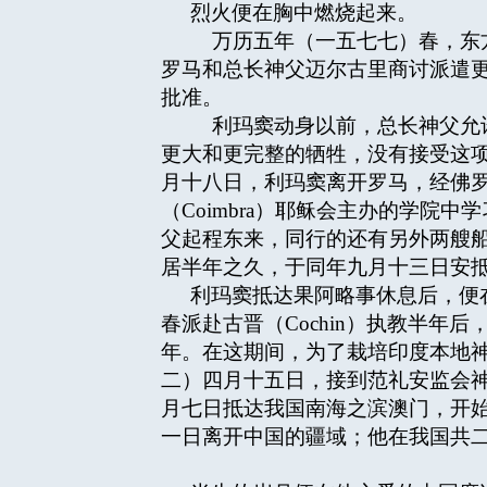
烈火便在胸中燃烧起来。
万历五年（一五七七）春，东方耶稣会传教区
罗马和总长神父迈尔古里商讨派遣
批准。
利玛窦动身以前，总长神父允许
更大和更完整的牺牲，没有接受这
月十八日，利玛窦离开罗马，经佛
（Coimbra）耶稣会主办的学
父起程东来，同行的还有另外两艘
居半年之久，于同年九月十三日安
利玛窦抵达果阿略事休息后，便
春派赴古晋（Cochin）执教半
年。在这期间，为了栽培印度本地
二）四月十五日，接到范礼安监会
月七日抵达我国南海之滨澳门，开
一日离开中国的疆域；他在我国共