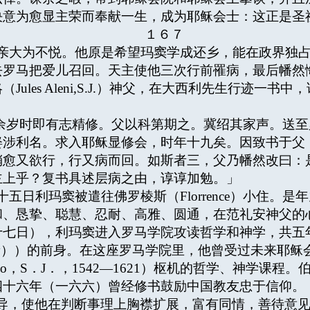
决意为愈显主荣而奉献一生，成为耶稣会士：这正是圣
１６７
大为不悦。他原是希望玛窦学成还乡，能在政界独占
去罗马把爱儿召回。天主使他三次行前罹病，最后幡然
ules Aleni,S.J.）神父，在大西利先生行迹一
时即有志精修。父以科第期之。冀绍其家声。送至罗
娶涉利名。求入耶稣显修会，时年十九矣。因致书于父
稍愈又欲行，行又病而回。如斯者三，父乃幡然改曰：
主上乎？复书具述层病之由，谆谆加勉。」
日利玛窦被遣往佛罗棱斯（Florrence）小住。
和、恳挚、聪慧、忍耐、高雅、圆通，在范礼安神父的
十七日），利玛窦进入罗马学院攻读哲学和神学，共五
iversity））的前身。在这座罗马学院里，他曾受过未
larmino，S．J．，1542—1621）枢机的哲学、神
四十六年（一六六）曾经修书鼓励中国教友忠于信仰。
导，使他在判断事理上胸襟扩展，富有同情，善待意