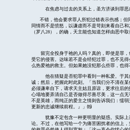
在焦虑与过去的关系上，圣方济谈到罪恶
不错，他会要求罪人所犯过错表示伤感；但
同情而不是愤怒，以谦虚而不是苛刻来看自己和
（罗八
28
），的确，天主能也知道怎样由恶中取
留完全投身于祂的人吗？真的，即使是罪，
受它的侵害。达味若不是会经犯过罪，也不见得
么热爱祂的救主。但如果她没犯那么些罪，也得
他在猜疑是否犯罪中看到一种私爱。于其
诚；然后，把握此时此刻。「当我们分不清在某
必须谦卑自下，请求天主姑且原谅，更求往后的
心塌地要弄清自己是否做得尽善尽美，这一点无
不是英雄，而纯正的爱主之情则告诉我们：懦弱
更新的忠诚继续前程。』」⒂
犹豫不定包含一种更明显的疑惑。实际上
论。不过，在他写给一个为痛苦困扰者的信上，
的赦罪必然使人得到宽恕：「这一直令你忧心的