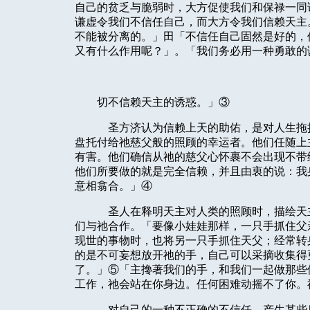
自己的贫乏与脆弱时，大方促使我们和保禄一同
谦虚令我们不信任自己，而大方令我们信赖天主
不能被分离的。」田「不信任自己固然是好的，
又有什么作用呢？」。「我们务必用一种勇敢的
切不信赖天主的诱惑。」③
圣方济认为信赖上天的助佑，是对人生拖
盘托付给祂慈父般的照顾的幸运者。他们任随上
有害。他们确信从祂的慈父心怀裹不会出现不带
他们所要做的就是完全信赖，并且由衷的说：我
意相翕合。」④
圣人在释明天主对人类的照顾时，描绘天
们与祂合作。「要像小娃娃那样，一只手抓住父
现世的事物时，也将另一只手抓住天父；经常转
的是不可妄想放开祂的手，自己可以采摘收集得
了。」⑤「主搀著我们的手，和我们一起做那些
工作，祂会站在你身边。任何困难动摇不了你。
对自己的一种不正确的不信任，产生某些