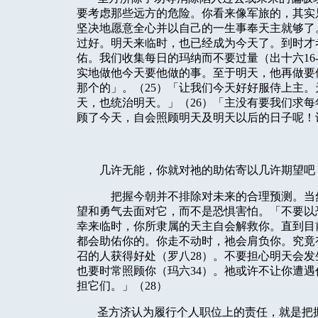
要考虑那些远方的危险。你看来像军旅的，其实
坚决地愿意全心并以自己的一生事奉天主就够了
过好。明天来临时，也已经成为今天了。到时才
佑。我们收集每日的玛纳而不要过量（出十六
16
实地做他今天要他做的事。至于明天，他再做要
那个的」。（
25
）「让我们今天好好服侍上主。
天，也统治明天。」（
26
）「主没有要我们求每
顾了今天，自会照顾明天及明天以后的日子呢！
几许无能，你就对祂的助佑寄以几许期望吧
把握今朝并不排除对未来的合理预测。当
望和勇气去面对它，而不是恐惧害怕。「不要以
幸来临时，你所隶属的天主自会解救你。直到目
都会助佑你的。你走不动时，祂会肩负你。究竟
召的人获得好处（罗八
28
）。不要担心明天会发
也要时常照顾你（玛六
34
）。祂或许不让你遭遇
担它们。」（
28
）
圣方济认为履行个人职位上的责任，就是把