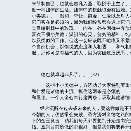
来节制自己，也就会超凡入圣，取悦于上主了。
度一种团体的生活。团体中的接触也会有困难。
小美德」。「温和、卑让、谦虚、仁爱以及对人
它们实在是必须的，因为我们经常都会遇上它们
会目睹荆棘中的玫瑰——内在、外在困扰中奔放
喜欢三项小美德：温驯的心灵，贫穷的精神，纯
以及类似的工作。但这一切应该既不喧嚷又不紧
个自然机会，以愉悦的态度和人相遇……和气相
服，那你可是有福气的人，因为突破这股厌恶，
德也就卓越非凡了。」（
32
）
这些小小美德中，方济劝导大家特别著重
和仁爱是诸德的主流，抓住这两条是必须的——
和屋顶。一个人全心奉行这两条，吸取其他请德
经常沉醉在过去或未来的人，要这样做是不
今朝的人，仍然常会失败。圣方济对全德之路的
下的金玉良言，劝我们每天都要想到开始走向完
始。直到目前所做的都很好，但是我们将要再开