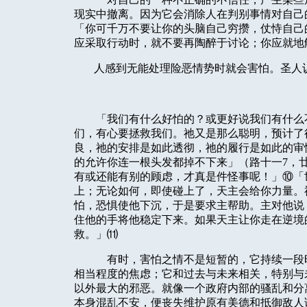
现实中撤离。因为它会消除人在判别事情对自己
「你可千万不要让你的头脑自己穷攒，仗恃自己
应采取行动时，就不要再陶醉于讨论；你应就地
人感到无能处理险恶情势时就会害怕。圣人
「我们有什么好怕的？或更好说我们有什么
们，有心要拯救我们。祂又是那么聪明，预计了
良，祂的安排是如此透彻，祂的履行是如此的审
的允许你连一根头发都掉不下来」（路十一
7
，
有或还能有别的顾虑，才真是件怪事呢！」⑩「
上；无论如何，即使碰上了，天主会给你力量。
怕，恐惧使他下沉，于是要求主帮助。主对他说
住他的手将他稳定下来。如果天主让你走在逆境
救。」⑾
有时，害怕之情不是短暂的，它持续一段
相当程度的焦虑；它和过去与未来相关，特别与
以外最大的邪恶。就像一个政府内部的骚乱和分
本身混乱不安，便丧失维护原有美德和抵御敌人