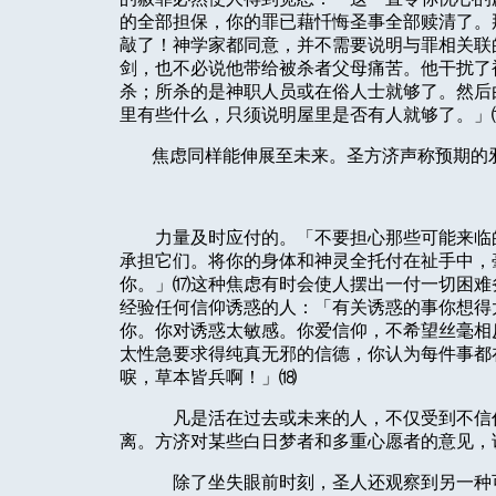
的全部担保，你的罪已藉忏悔圣事全部赎清了。
敲了！神学家都同意，并不需要说明与罪相关联
剑，也不必说他带给被杀者父母痛苦。他干扰了
杀；所杀的是神职人员或在俗人士就够了。然后
里有些什么，只须说明屋里是否有人就够了。」
焦虑同样能伸展至未来。圣方济声称预期的
力量及时应付的。「不要担心那些可能来临
承担它们。将你的身体和神灵全托付在祉手中，
你。」⒄这种焦虑有时会使人摆出一付一切困难
经验任何信仰诱惑的人：「有关诱惑的事你想得
你。你对诱惑太敏感。你爱信仰，不希望丝毫相
太性急要求得纯真无邪的信德，你认为每件事都
唳，草本皆兵啊！」⒅
凡是活在过去或未来的人，不仅受到不信
离。方济对某些白日梦者和多重心愿者的意见，
除了坐失眼前时刻，圣人还观察到另一种