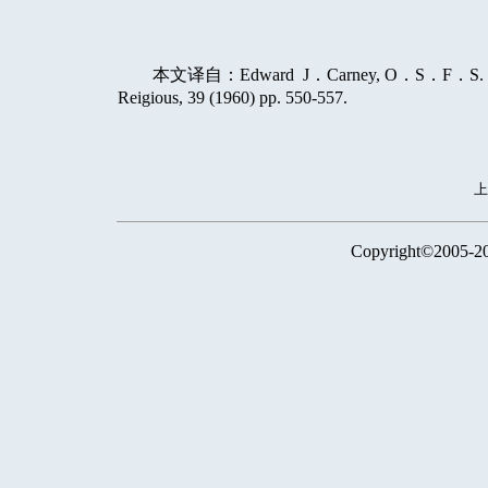
本文译自：
Edward
J
．
Carney, O
．
S
．
F
．
S.
Reigious, 39 (1960) pp. 550-557.
Copyright©2005-2