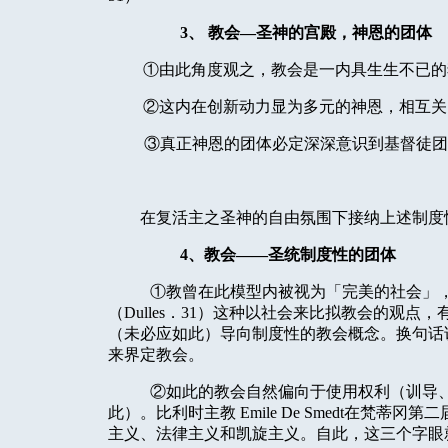
3
、
教会—圣神的宫殿，神恩的团体
①由此角度观之，教会是一内具生生不已的
②这内在创新动力显为多元的神恩，相互关
③真正神恩的团体必定深深意识到基督徒团
在复活主之圣神的自由氛围下接纳上述制度
4
、教会——圣统制度性的团体
①教曾在此模型内被视为「完美的社会」
（
Dulles
．
31
）这种以社会来比拟教会的观点，
（未必应如此）导向制度性的教会概念。换句话
来界定教会。
②如此的教会自然偏向于使用权利（训导
此）。比利时主教
Emile De Smedt
在梵蒂冈第二
主义、法律主义和凯旋主义。自此，这三个字眼