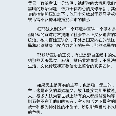
背景、政治意味十分浓厚，祂所说的大概和我们
黑暗的政治问题，致力于你内心的灵修革新，其
吏的控制和压迫之下，他们十分敏感于罗马掌权
被迅雷不及掩耳地捕捉弃市的情形。
③耶稣来到这样一个环境中宣讲一个基本是
但耶稣的宣讲时常揭露了社会中不正义及迫害的
统治。祂向百姓宣讲的，不外是国家内在的隐忧
民和耶路撒冷当权势力之间的纷争，那些流民在
耶稣所宣讲的正义，有些是源自圣经中的先
纳那些因著罪过、麻疯、撒玛黎雅血统，不懂法
生活、文化传统和宗教信念上整合的真实团体。
如果天主是真实的主宰，也是独一无二的，
主，这是正义的原始精义。故凡能接纳那里被遗
人。很多人认为若世界上所有的人都能贫富均等
脚石并不在于他们的富有，穷人相形之下最穷的
成一种极为排外性的小圈子。所以耶稣当时不只
的危机。