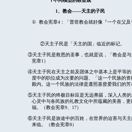
Ⅰ
不同模型的教会观
1
、教会——天主的子民
①
教会宪章
4
：「普世教会就好像『一个在父及
②天主子民是「天主的国」临近的标记。
③天主子民是救恩的圣事，也就是说，「教会是与
宪章
1
）
④天主子民在天主之前及团体之中基本上是平等的
度中的职位成为次要的问题、「这一个民族的资
殿内。这一个民族的法律是遵照基督爱我们的芳
⑤天主子民的终极目标应是无远弗届，深入人类的
心灵中与各民族的礼教文化中所蕴藏的美善，更
福。（教会宪章
9
、
17
）
⑥天主子民是旅途中的百姓，在世界的迫害与天主
来临。（教会宪章
8
）