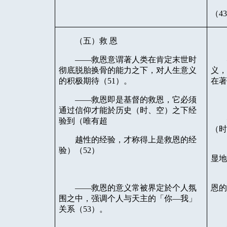
（
4
（五）救
恩
——救恩意谓著人类在肯定末世时
彻底脱胎换骨的能力之下，对人生意义
义
的积极期待（
51
）。
在
——救恩即是基督的救恩，它必须
通过信仰才能於历史（时、空）之下经
验到（唯有超
（
越性的经验，才称得上是救恩的经
验）（
52
）
显
——救恩的意义常被界定於个人氛
恩
围之中，强调个人与天主的「你—我」
关系（
53
）。