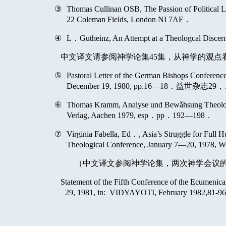
③
Thomas Cullinan OSB, The Passion of Political Love
22 Coleman Fields, London NI 7AF
．
④
L
．
Gutheinz, An Attempt at a Theologcal Discer
中文译文请参阅神学论集
45
集，从神学的观点
⑤
Pastoral Letter of the German Bishops Conferenc
December 19, 1980, pp.16
—
18
．益世杂志
29
，
⑥
Thomas Kramm, Analyse und Bew
ǎ
hsung Theolo
Verlag, Aachen 1979, esp
．
pp
．
192
—
198
．
⑦
Virginia Fabella, Ed
．
, Asia’s Struggle for Full
Theological Conference, January 7
—
20, 1978, W
（中文译文参阅神学论集，两次神学会议
Statement of the Fifth Conference of the Ecumenic
29, 1981, in:
VIDYAYOTI, February 1982,81-96