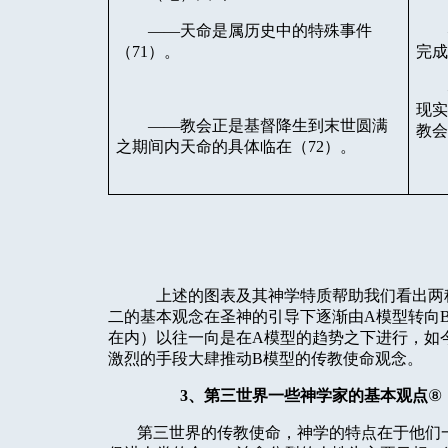
——天命是属历史中的特殊事件
（
71
）。
完
现
——教会正是基督降生到末世圆满
教
之期间内天命的具体临在（
72
）。
上述的图表及其神学特质帮助我们看出两
二的基本观念在圣神的引导下逐渐由
A
模型转向
在内）以往一向是在
A
模型的趋势之下进行，如
激烈的手段大肆推动
B
模型的传教使命观念。
3
、第三世界一些神学家的基本观点
⑧
第三世界的传教使命，神学的特点在于他们