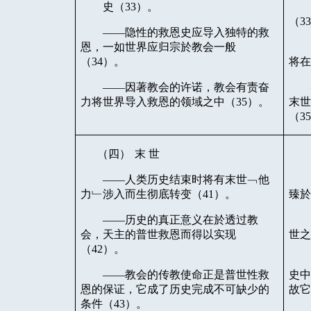
史（
33
）。
（
3
——隐性的救恩史应导入独特的救
恩，一如世界应归宗於教会一般
（
34
）。
将
——因著教会的许诺，教会有责奋
力将世界导入救恩的领域之中（
35
）。
末
（
3
（四）
末
世
——人类历史结束时将有末世﹁他
力﹂涉入而生彻底转变（
41
）。
臻
——历史的真正意义在於透过教
会，天主的普世救恩而得以实现
世
（
42
）。
——教会的传教使命正是普世性救
史
恩的保证，它成了历史完成不可缺少的
故
条件（
43
）。