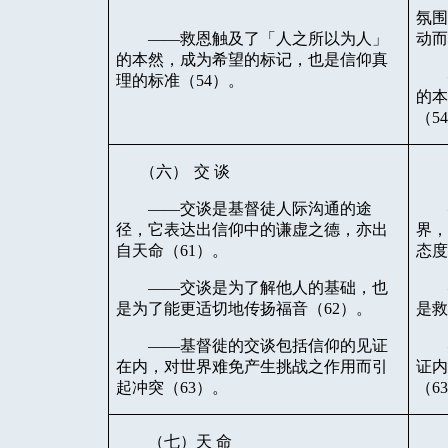
氛
——救恩触及了「人之所以为人」
动
的本然，成为希望的标记，也是信仰真
理的标准（
54
）。
的
（
5
（六）
交
谈
——交谈是基督徒人际沟通的途
径，它表达出信仰中的谦虚之德，亦出
界
自天命（
61
）。
态
——交谈是为了解他人的基础，也
是为了能更适切地传扬福音（
62
）。
是
——基督徙的交谈包括信仰的见证
在内，对世界难免产生挑战之作用而引
证
起冲突（
63
）。
（
6
（七）天
命