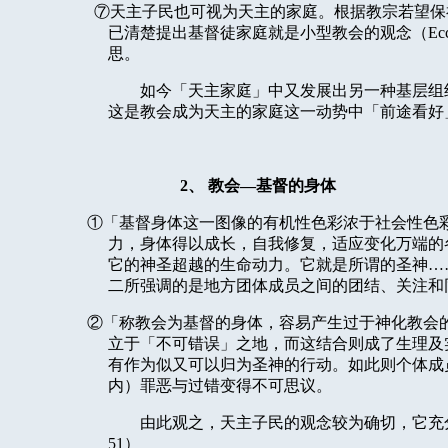
⑦天主子民也可视为天主的家庭。根据教宗若望保
已清楚提出基督徒家庭就是小型教会的观念（
Ecc
思。
如今「天主家庭」中又发展出另一种基层组
这是教会成为天主的家庭这一动势中「前途看好
2
、
教会—基督的身体
①「基督身体这一图像的有机性色彩浓于社会性色
力，身体得以成长，自我修复，适应变化万端的
它的神圣超越的生命动力。它就是所谓的圣神…
二所强调的是地方团体成员之间的团结、关注和
②「称教会为基督的身体，容易产生过于神化教会
立于「不可错误」之地，而这结合则成了生理及
有作为似又可以归为圣神的行动。如此则个体成
内）罪恶与过错变得不可思议。
由此观之，天主子民的观念较为确切，它充
51
）