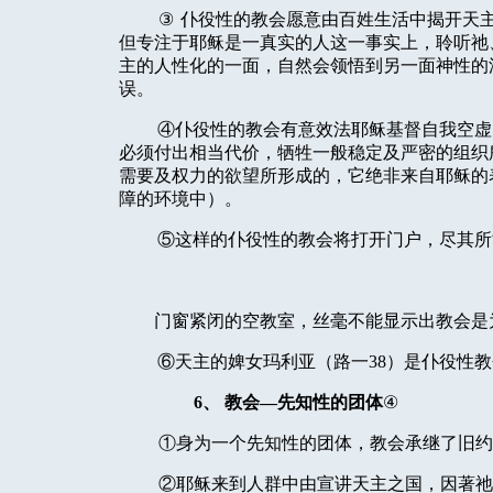
③
仆役性的教会愿意由百姓生活中揭开天
但专注于耶稣是一真实的人这一事实上，聆听祂
主的人性化的一面，自然会领悟到另一面神性的
误。
④仆役性的教会有意效法耶稣基督自我空虚
必须付出相当代价，牺牲一般稳定及严密的组织
需要及权力的欲望所形成的，它绝非来自耶稣的
障的环境中）。
⑤这样的仆役性的教会将打开门户，尽其所
门窗紧闭的空教室，丝毫不能显示出教会是
⑥天主的婢女玛利亚（路一
38
）是仆役性教
6
、
教会—先知性的团体
④
①身为一个先知性的团体，教会承继了旧约
②耶稣来到人群中由宣讲天主之国，因著祂