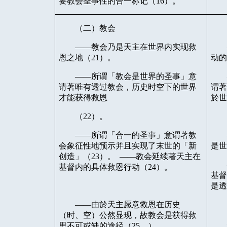
要教会圣事性的合一标记（
16
）。
（二）教会
——教会乃是天主在世界内实现救
恩之地（
21
）。
动
——所谓「教会是世界的圣事」意
请著唯有透过教会，历史时空下的世界
谓
才能获得救恩
於
（
22
）。
——所谓「合一的圣事」意谓著教
会象征性地预示并且实现了末世的「新
是
创造」（
23
）。
——教会延续著天主在
基督内的具体救恩行动（
24
）。
基
是
——由於天主愿意救恩在历史
（时、空）公然显现，故教会是获得救
思不可或缺的途径（
25
。）