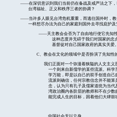
——在深切意识到我们当前仍在备战及戒严法之下，
台湾福祉、正义和秩序三者的协调？
——当许多人眼见台湾危机重重，而逃往国外时，教
一样想尽办法为自己的家庭到国外去寻找庇护及
——天主教会会否为了自由地行使它先知
这种态度并无碍于我们对国家的忠
基督徒对自己国家政府的真实关爱
C
、教会在文化的领域中是否扮演了先知性
我们正面对一个弥漫着狭隘的人文主义
一个则来自新儒学的某些流派。科学
学万能，即是以自己的双手创造自己
流派则确信，任何宗教信念并不能算
念，认为只有孔子及儒家道统为当代
湾政治圈内各阶层的教师和不在少数
能完成人生的目标，因着他们大肆鼓
中国社会无以立身。