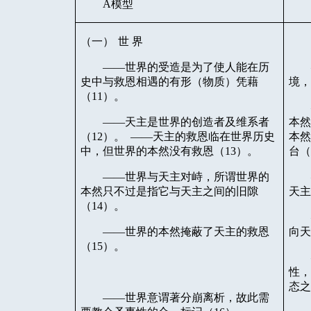
A
模型
（一）
世
界
——世界的受造是为了使人能在历
史中与救恩相遇的有形（物质）凭藉
境
（
11
）。
——天主是世界的创造者及维系者
本
（
12
）。
——天主的救恩临在世界历史
本
中，但世界的本然没有救恩（
13
）。
台
——世界与天主对峙，所谓世界的
本然只不过是指它与天主之间的旧隙
天
（
14
）。
——世界的本然掩蔽了天主的救恩
向
（
15
）。
性
态
——世界意谓著分崩离析，故此需