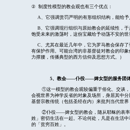
②
制度性模型的教会观也有三个优点：
A
、它强调赏罚严明的有形组织结构，能给予
B
、它强调现行组织与原始教会的延续性，于
饱受未来的激荡时，这份宝藏给予动荡不安的世
C
、尤其在最近几年中，它为罗马教会保存了
有保护作用。可能台湾的非基督徒对教会的印象
力撑腰，传播典型的西方信仰及思想方式。）
5
、教会——仆役——婢女型的服务团
①这一模型的教会观较偏重于俗化、交谈，
会视世界为神学反省的对象及场所，身居其中分
基督宗教传统（包括圣经在内）来批判当代世界
②仆役——婢女型的教会，随从耶稣的表率
姓」密切生活在一起。不论何处，凡是在生活中
的「贫穷百姓」。