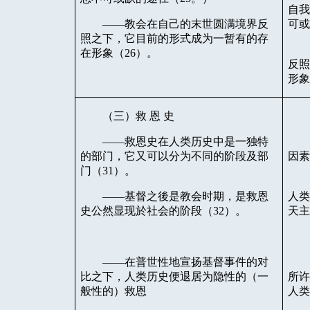
自
——教会在自己的末世圆满境界反
可
照之下，它目前的形式成为一暂有的存
在形象（
26
）。
反
形
（三）救
恩
史
——救恩史在人类历史中是一独特
的部门，它又可以分为不同的阶段及部
因
门（
31
）。
——基督之後是教会时期，是救恩
人
史公然显现於社会的阶段（
32
）。
天
——在普世性地宣扬基督事件的对
比之下，人类历史便退居为隐性的（一
所
般性的）救恩
人