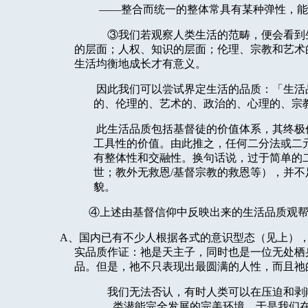
——整合而统一的整体常具有某种弹性，能
③我们若观察人类生活的范畴，便会看到
的层面；人权、知识的层面；伦理、宗教和艺术
生活均衡地成长才有意义。
因此我们可以尝试界定生活的品质：「生活
的、伦理的、艺术的、政治的、心理的、宗
此生活品质包括基督徒的价值体系，其终极
工具性的价值。由此推之，任何二分法或二
有整体性和交融性。换句话说，过于简单的
世；教外无救恩
/
基督宗教的救恩等），并不
貌。
④上述由基督信仰中反映出来的生活品质观
A
、国内已有不少人根据各式的意识型态（见上）
实品质作证：祂是天主子，同时也是一位无处栖
品。但是，祂不只表现出最圆满的人性，而且祂
我们无法否认，有时人类可以在压迫和剥
类潜能完全发展的完美环境。于是我们