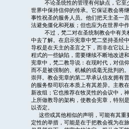
不论圣统性的管理有何缺点，它至少
世界中保持信仰的传承。它保证教会将
事性祝圣的服务人员。他们把天主圣一
法避免僵化和死板；但也应为在世界中
不过，梵二对在圣统制教会中有关权
中去了解。在启示宪章中梵二坚持圣经
导权是在天主的圣言之下，而非在它以
程式的一些缺陷，需要继续不断地改进
宪章中，梵二教导说：在现时代，对信
而不是被强制的、机械的或毫无批判的
崇拜。教会宪章的第二早承认信友拥有
的服务祭司职在本质上有其差异。主教
新改组；它也推荐在牧灵性的会议中，
上所做教导的架构，使教会宪章，特别
以否定。
这些或其他相似的声明，可能有其重
定性的举措，可能是在于把教会视为在