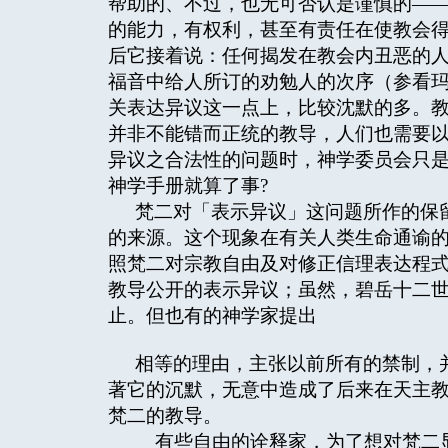
帮助的、不过，也无可否认是谨慎的—
的能力，有权利，甚至有责任在使教会得
后它接着说：任何揭发在教会内丑恶的
福音中给人所订的劝勉人的次序（参看玛十
关表达异议这一点上，比较沈默的多。教
并非不能错而正统的教导，人们也需要
异议之合法性的问题时，神学委员会只
神学手册就算了事?
梵二对「表示异议」这问题所作的保
的来源。这个现象在有关人类生命通谕
照梵二对宗教自由及对修正信理表达程
教导公开的表示异议；虽然，碧岳十二世「人类
止。但也有的神学家提出
相等的理由，主张以前所有的禁制，
著它的沉默，无意中造成了后来在天主
梵二的教导。
有些自由的诠释家，为了想对梵二显