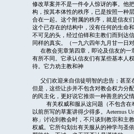
修改草案并不是一件令人惊讶的事。他
构，按其本体性的秩序，已是按照一种
合在一起。这个附属的秩序，就是信友
这个已存在的结构中，没有任何的生命
不可见的头，经过伯铎和主教们而到达信徒。在运
同样的真实。（一九六四年九月甘一日对教会22
在教会宪章第四章，即论及信友的一
有所不同。它承认信友们有某些基本人
待。它力劝主教和神
父们欢迎来自信徒明智的忠告；甚至
但是，这些让步并不包含对教会权力分
的民主化，更好说它推崇一种善意的父
有关权威和服从这问题（不包含在奉
以前所写的草案讲得少得多。Aeternus Un
称」讨论到教会时，不只谈到教宗和主
权威。它所勾划出有关服从的神学与圣