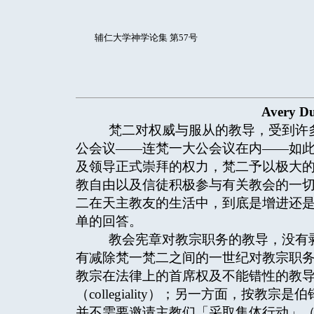
辅仁大学神学论集 第57号
Avery Dul
梵二对权威与服从的教导，受到许多
公会议——连梵一大公会议在内——如
及领导正式崇拜的权力，梵二予以极大
教自由以及信徒积极参与有关教会的一
二在天主教友的生活中，到底是增进还
单的回答。
教会宪章对教宗职务的教导，没有剥
有减除梵一梵二之间的一世纪对教宗职
教宗在法律上的首席权及不能错性的教
（collegiality）；另一方面，按
并不需要邀请主教们「采取集体行动」（coll