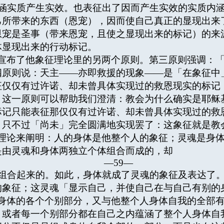
的内涵实质产生实效。也表征出了因而产生实效的实质内
己所带来的东西（恩宠），因而使自己真正的显现出来
恩宠是圣事（带来恩宠，且使之显现出来的标记）的来
体显现出来的行动标记。
布了他象征理论里的另两个原则。第三原则强调：「
四原则说：天主——亦即救援的现象——是「在象征中
征仅仅有过许诺、却未曾具体实现过的救恩现实的标记
。这一原则可以帮助我们澄清：教会为什么确实是耶稣
标记只能表征那仅仅有过许诺、却未曾具体实现过的救
，只不过「尚未」完全圆满地实现罢了：这象征就是教
论来阐明：人的身体是他整个人的象征；灵魂是身体
是由灵魂和身体两独立个体组合而成的，却
—59—
tter）组合起来的。如此，身体就成了灵魂的象征及表
的象征；这灵魂「显示自己，并使自己在与自己有别的
体的各个个别部分，又与他整个人身体自我的全部有
？或者每一个别部分都在自己之内蕴涵了整个人身体自