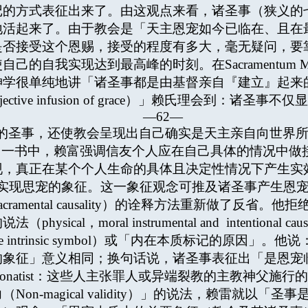
记的方式表征出来了。由这观点来看，诸圣事（狭义的
地活起来了。由于教会是「天主恩宠如今已临在、且在
是否接受这个恩赐，接受的程度有多大，毫无疑问，要
的自我实现达到最高峰的时刻。在Sacramentum M
神学很单纯地讲「诸圣事都是由基督亲自『建立』起来
ective infusion of grace）」赖氏理会到：诸圣事
—62—
的圣事，还使教会呈现出自己确实是天主亲自向世界
] 一书中，赖富强调信友个人应在自己具体的情况中
现，真正在某个个人生命的具体且决定性情况下产生实
现思宠的象征。这一象征观念可推及诸圣事产生恩宠的
amental causality）的诠释方法重新做了反省
cal，moral instrumental and intentiona
f the intrinsic symbol）或「内在本质标记的原
的象征」意义相同；换句话说，诸圣事表征出「是恩宠
natist：这些人主张罪人或异端裂教的主教神父施
n-magical validity）」的说法，赖雷就以