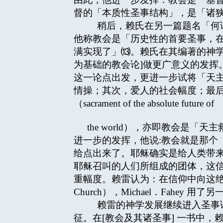
督的「本质性圣事结构」，是「诸
稍后，赖氏在另一篇题名「何谓
他称教会是「历史性的首要圣事，
满实现了」⒀。赖氏在其编著的神学百科
为基础的教会论]做更广意义的发
这一论点出发，更进一步试将「天
情操；其次，爱人的社会幅度；最
（sacrament of the absolute future of
the world），亦即教会是
进一步的发挥，他说:教会就是那个
给点出来了。耶稣确实是给人类带
耶稣召叫的人们所组成的团体，这信仰就
重幅度。赖雷认为：在信仰中向这绝对救
Church），Michael．Fahey 用
赖雷的神学发展继续进入圣事论
征。在[教会及其诸圣事] 一书中