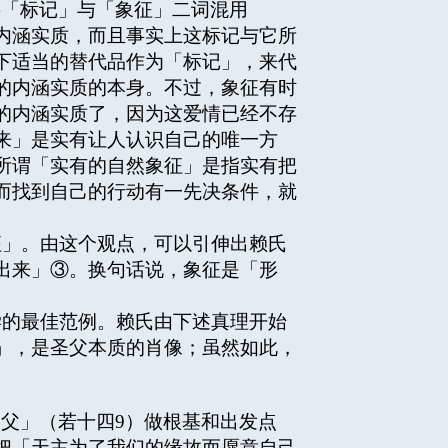
将「标记」与「象征」二词混用
内涵实质，而且事实上这标记与它所
下适当的替代品作为「标记」，来代
的内涵实质的本身。不过，象征有时
的内涵实质了，因为这爱情已经不存
来」是实有让人认识自己的唯一方
所谓「实有的自然象征」是指实有把
而找到自己的行动有一先决条件，就
」。由这个观点，可以引伸出赖氏
出来」③。换句话说，象征是「形
的最佳范例。赖氏由下述真理开始
」，是圣父本质的肖像；虽然如此，
父」（若十四9）做根基和出发点
把「天主为了我们的缘故而愿意自己