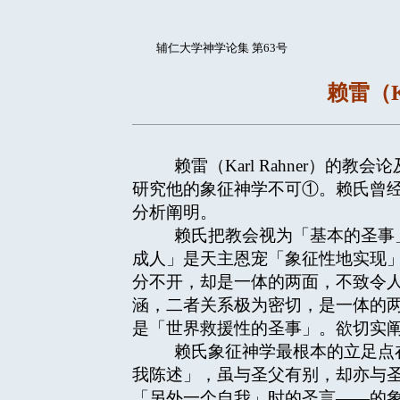
辅仁大学神学论集 第63号
赖雷（K
赖雷（Karl Rahner）的
研究他的象征神学不可①。赖氏曾
分析阐明。
赖氏把教会视为「基本的圣事」
成人」是天主恩宠「象征性地实现」
分不开，却是一体的两面，不致令
涵，二者关系极为密切，是一体的
是「世界救援性的圣事」。欲切实阐
赖氏象征神学最根本的立足点在
我陈述」，虽与圣父有别，却亦与
「另外一个自我」时的圣言——的