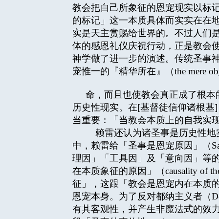
教会把自己所象征的恩宠现实以标
的标记」这一本质具体而实实在在
实是天主赏赐给世界的。不过人们
体的感恩礼仪庆祝行动，正是教会使自己
神学做了进一步的演述。传统圣事
宠惟一的『精华所在』（the mere obj
命，而且也使教会真正成了根本
历史性现实。在[基督徒信仰诸根基
当重要：「当教会本质上的自我实
赖雷还认为诸圣事是历史性地实
中，赖雷给「圣事是恩宠原因」（Sacr
理因」「工具因」及「意向因」等的说法（physi
在本质象征的原因」（causality o
征」，这跟「教会是恩宠内在本质
恩宠本身。为了反对都纳主义者（Do
有其客观性，并产生非魔法式的效力（No