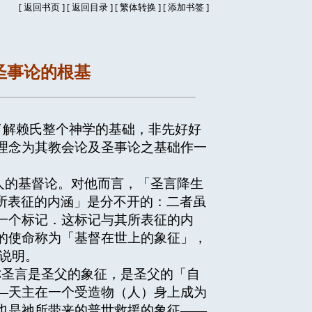
[
返回书页
] [
返回目录
]
[
繁体转换
] [
添加书签
]
及圣事论的根基
透彻了解赖氏整个神学的基础，非先好好
理念为其教会论及圣事论之基础作一
人的基督论。对他而言，「圣言降生
记所表征的内涵」是分不开的：二者虽
一个标记．这标记与其所表征的内
的使命称为「基督在世上的象征」，
说明。
圣言是圣父的象征，是圣父的「自
—天主在一个受造物（人）身上成为
也是祂所带来的普世救援的象征——