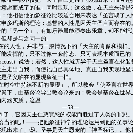
这意愿而成了的谁」同时显现；这么做，在天主来说是
出：他相信他的象征论比较适合用来表达「圣言取了人
重申多玛斯的理论：基督的人性是因天主圣言而存在的
外的「另一个」，有如乐器虽能演奏出乐章，却不能把
，但却是与之同一的。
的人性，并非与一般情况下的「天主的肖像和模样」
所能发挥的，只不过像一套静态、只可表现本质而已的
cetist）说法；若然，这人性就无异于天主圣言在
天主走出自我，而使祂自己具体地、真正自我实现地显
实是圣父临在的显现象征一样。
时空中持续不断的显现」，所以教会「使圣言在世界
背景下，由基督论导出教会论来的：教会是基督在世界
的内涵实质，这恩
—58—
到了，它因天主仁慈宽恕的权能而胜过了人类的罪愆
当的吧！——把他象征神学的理论运用到他的圣事论
实现出来了」⑤。圣事是天主恩宠的「神圣标记」。他