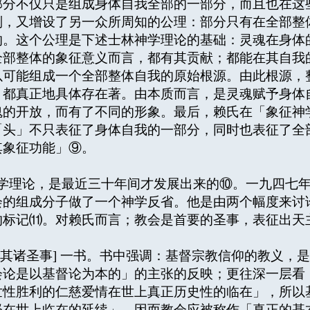
部分不仅只是组成身体自我全部的一部分，而且也在这
则，又增设了另一众所周知的公理：部分只有在全部整
的。这个公理是下述士林神学理论的基础：灵魂在身体
全部整体的象征意义而言，都有其贡献；都能在其自我
以可能组成一个全部整体自我的原始根源。由此根源，
，都真正地具体存在著。由本质而言，是灵魂赋予身体
魂的开放，而有了不同的形象。最后，赖氏在「象征神
「头」不只表征了身体自我的一部分，同时也表征了全
其象征功能」⑨。
理论，是最近三十年间才发展出来的⑩。一九四七年
会的组成分子做了一个神学反省。他是由两个幅度来讨
的标记⑾。对赖氏而言；教会是首要的圣事，表征出天
其诸圣事] 一书。书中强调：基督宗教信仰的教义，
会论是以基督论为本的」的主张的反映；更往深一层看
世性胜利的仁慈爱情在世上真正历史性的临在」，所以
督在世上临在的延续」，因而教会应被称作「真正的基