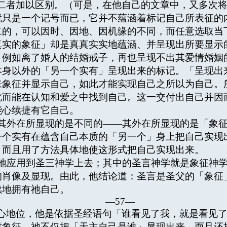
二者加以区别。（可是，在他自己的文章中，又多次
就只是一个记号而已，它并不蕴涵着标记自己所表征的
二的，可以因时、因地、因机缘的不同，而任意选取当
真实的象征」却是真真实实地蕴涵、并呈现出所要显示
：例如离了婚人的结婚戒子，再也呈现不出其爱情婚姻
本身以外的「另一个实有」呈现出来的标记。「呈现出
来象征并显示自己，如此才能实现自己之所以为自己。
此而能在认知和爱之中找到自己。这一交付出自己并因
能心续捷有它自己。
外在所显现的是不同的——其外在所显现的是「象征
一个实有在蕴含自己本质的「另一个」身上把自己实现
，而且用了方法具体地使这形式把自己实现出来。
应用到圣三神学上去；其中的圣言神学就是象征神学
的肖像及显现。由此，他结论道：圣言是圣父的「象征
续地拥有祂自己。
—57—
心地位，他是依据圣经语句「谁看见了我，就是看见了
对象征—祂不仅把「天主自己是谁」显现出来，而且还