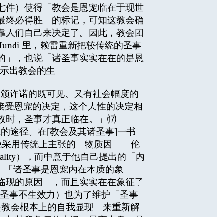
七件）使得「教会是恩宠临在于现世
最终必得胜」的标记，可知这教会确
靠人们自己来决定了。因此，教会团
undi 里，赖雷重新把较传统的圣事
的」，也说「诸圣事实实在在的是恩
不仅显示出教会的生
所颁许诺的既可见、又有社会幅度的
做接受恩宠的决定，这个人性的决定相
效时，圣事才真正临在。」⒄
途径。在[教会及其诸圣事]一书
。他拒绝采用传统上主张的「物质因」「伦
l causality），而中意于他自己提出的「内
因」。他说：「诸圣事是恩宠内在本质的象
临现的原因」，而且实实在在象征了
行的圣事不生效力）也为了维护「圣事
「圣事是教会根本上的自我显现」来重新解