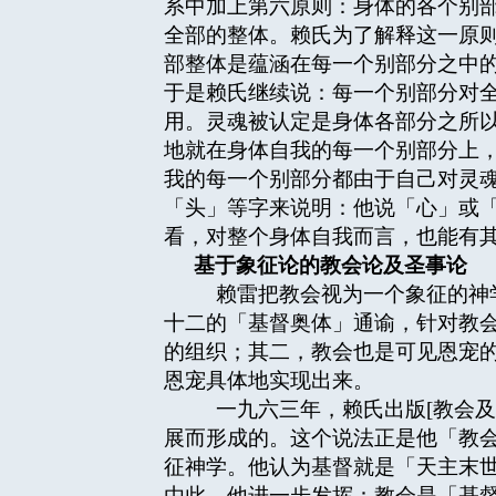
系中加上第六原则：身体的各个别
全部的整体。赖氏为了解释这一原
部整体是蕴涵在每一个别部分之中
于是赖氏继续说：每一个别部分对
用。灵魂被认定是身体各部分之所
地就在身体自我的每一个别部分上
我的每一个别部分都由于自己对灵
「头」等字来说明：他说「心」或
看，对整个身体自我而言，也能有
基于象征论的教会论及圣事论
赖雷把教会视为一个象征的神学
十二的「基督奥体」通谕，针对教
的组织；其二，教会也是可见恩宠
恩宠具体地实现出来。
一九六三年，赖氏出版[教会及
展而形成的。这个说法正是他「教
征神学。他认为基督就是「天主末
由此，他进一步发挥：教会是「基