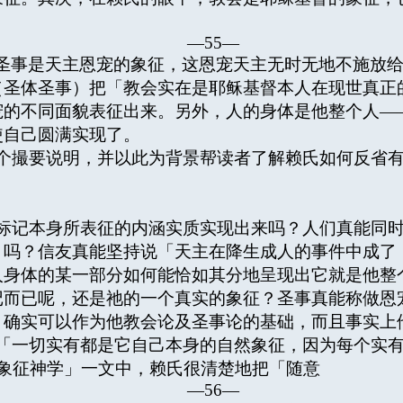
—55—
圣事是天主恩宠的象征，这恩宠天主无时无地不施放
（圣体圣事）把「教会实在是耶稣基督本人在现世真正
宠的不同面貌表征出来。另外，人的身体是他整个人—
使自己圆满实现了。
撮要说明，并以此为背景帮读者了解赖氏如何反省有
记本身所表征的内涵实质实现出来吗？人们真能同时
」吗？信友真能坚持说「天主在降生成人的事件中成了
人身体的某一部分如何能恰如其分地呈现出它就是他整
记而已呢，还是祂的一个真实的象征？圣事真能称做恩
」确实可以作为他教会论及圣事论的基础，而且事实上
一切实有都是它自己本身的自然象征，因为每个实有
象征神学」一文中，赖氏很清楚地把「随意
—56—