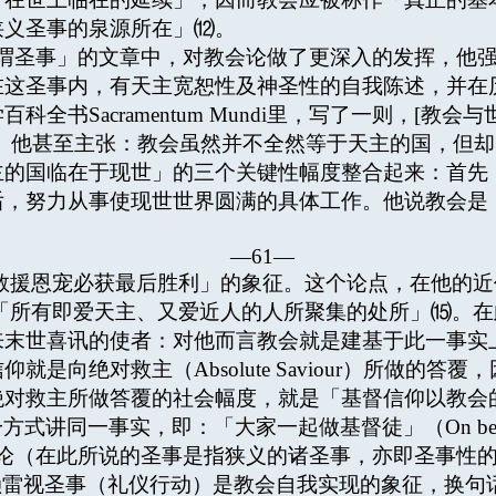
狭义圣事的泉源所在」⑿。
圣事」的文章中，对教会论做了更深入的发挥，他强
在这圣事内，有天主宽恕性及神圣性的自我陈述，并在
全书Sacramentum Mundi里，写了一则，[教
挥。他甚至主张：教会虽然并不全然等于天主的国，但
主的国临在于现世」的三个关键性幅度整合起来：首先
后，努力从事使现世世界圆满的具体工作。他说教会是
—61—
「天主救援恩宠必获最后胜利」的象征。这个论点，在他的近
「所有即爱天主、又爱近人的人所聚集的处所」⒂。
来末世喜讯的使者：对他而言教会就是建基于此一事实
是向绝对救主（Absolute Saviour）所做的
主所做答覆的社会幅度，就是「基督信仰以教会的面貌出现」（
了另一方式讲同一事实，即：「大家一起做基督徒」（On being Ch
（在此所说的圣事是指狭义的诸圣事，亦即圣事性的
，赖雷视圣事（礼仪行动）是教会自我实现的象征，换