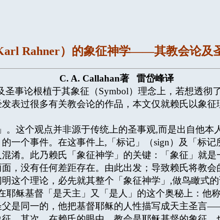
arl Rahner）的象征神学——其教会论
C. A. Callahan
著
雷岱峰译
教会论及圣事论根植于其象征（Symbol）理念上，若想
经发表过很多有关教会论的作品，本文仅就赖氏以象征
。这个观点并非源于传统上的圣事观,而是出自他本
的一个事件。在这事件上,「标记」（sign）及「标
人混淆。此乃赖氏「象征神学」的关键：「象征」就是
两面，没有任何差距存在。由此出发；导致赖氏将教会
明这个理论，必先就其整个「象征神学」,做鸟瞰式的
耶稣基督「是天主」又「是人」的这个奥秘上：他称
圣父是同一的，他把基督耶稣的人性描写成天主圣言—
象征。其次，在赖氏的眼中，教会是耶稣基督的象征，