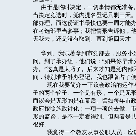
由于是临时决定，一切事情都无准备
当决定竞选时，党内提名登记只剩三天
部办理。而这份证书最快也要一周才能
在考选部里当参事；我把情形告诉他，
天我去，还是没有取到。直到第四天才
拿到。我试著拿到市党部去，服务小
问。到了承办组，他们说：“如果你早卅
办。”这真是太巧了。后来才知是党内部
间．特别准予补办登记。我也跟著占了
现在我要简介一下议会政治的运作与
子的两个轮子。一个是有形，一个是无
而议会是无形的是在幕后。譬如每年市
政府按照施政计化；一项一项的去做。
形的监督，是不一定看得到。但两者是
很好。
我觉得一个教友从事公职人员，应该