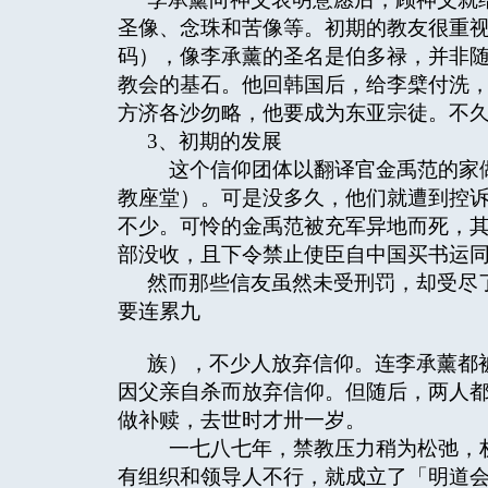
圣像、念珠和苦像等。初期的教友很重
码），像李承薰的圣名是伯多禄，并非
教会的基石。他回韩国后，给李檗付洗
方济各沙勿略，他要成为东亚宗徒。不
3、初期的发展
这个信仰团体以翻译官金禹范的家做
教座堂）。可是没多久，他们就遭到控
不少。可怜的金禹范被充军异地而死，
部没收，且下令禁止使臣自中国买书运
然而那些信友虽然未受刑罚，却受尽
要连累九
族），不少人放弃信仰。连李承薰都
因父亲自杀而放弃信仰。但随后，两人
做补赎，去世时才卅一岁。
一七八七年，禁教压力稍为松弛，权
有组织和领导人不行，就成立了「明道