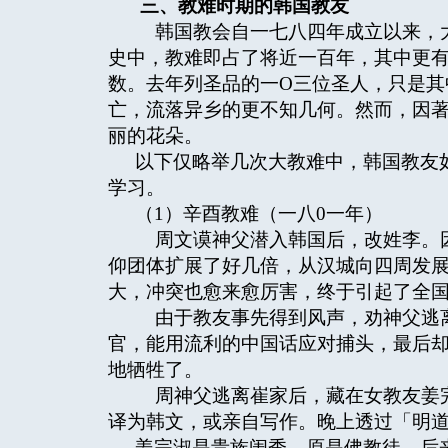
三、教难时期的韩国教友
韩国教会自一七八四年成立以来，大
史中，教难即占了将近一百年，其中更
数。去年列圣品的一O三位圣人，只是其
亡，流落异乡的更不知几何。然而，因
丽的花朵。
以下仅略举几次大教难中，韩国教友
学习。
（1）辛酉教难（一八0一年）
周文谟神父潜入韩国后，改姓李。因
仰团体扩展了好几倍，从汉城向四周发
大，冲突也愈来愈厉害，终于引起了全
由于教友事先得到风声，劝神父逃离
官，能用流利的中国话应对捕头，最后
地牺牲了。
周神父逃离崔家后，藏在女教友姜完
译为韩文，或亲自写作。晚上透过「明
姜完淑是贵族闺秀，原是佛教徒，后