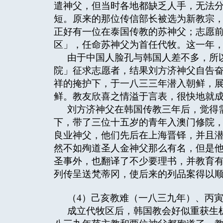
遣神父，但当时各地都缺乏人手，无法
短。原来的那位传信部长被选为新教宗
正好有一位在泰国传教的苏神父；志愿
区」，任命苏神父为首任代牧。这一年
由于中国人脸孔与韩国人差不多，所
院」征求志愿者，结果刘方济神父自告
祥的掩护下，于一八三三年潜入朝鲜，
鲜。教友欣喜之情溢于言表，很快地就
刘方济神父在韩国传教三年后，觉得
下，带了三位十五岁的青年入澳门修院
良业神父，他们先后在上海晋铎，并且
然不如殉道圣人金神父那么有名，但是
圣事外，也翻译了不少要理书，并教育
列传呈送梵蒂冈，使后来的列品案得以
（4）己亥教难（一八三九年）、丙
成立代牧区后，韩国教会好似重获生