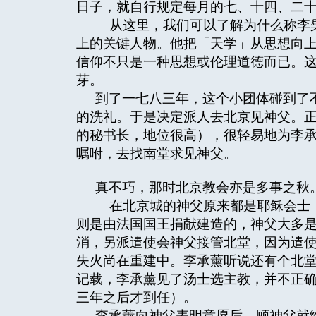
日子，就自行规定每月的七、十四、二
从这里，我们可以了解为什么称李檗
上的关键人物。他把「天学」从思想向
信仰不只是一种思想或伦理道德而已。
芽。
到了一七八三年，这个小团体碰到了
的洗礼。于是决定派人去北京见神父。
的秘书长，地位很高），很轻易地为李
嘱咐，去找南堂求见神父。
真不巧，那时北京教会亦是多事之秋
在北京城的神父原来都是耶稣会士，
则是由法国国王捐献建造的，神父大多
消，另派遣使会神父接管北堂，因为遣
失火尚在重建中。李承薰听说还有个北
记载，李承薰见了汤士选主教，并不正
三年之后才到任）。
李承薰向神父表明意愿后，顾神父就