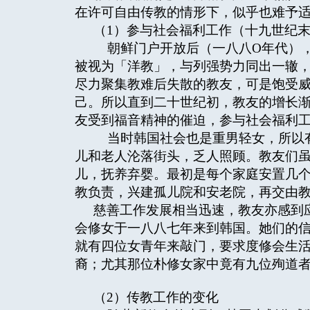
在许可自由传教的情形下，似乎也难予
（1）参与社会福利工作（十九世纪
朝鲜门户开放后（一八八O年代），
被视为「洋教」，与列强势力同出一辙
尽力聚集教难后失散的教友，可是饱受
己。所以直到二十世纪初，教友的增长
友受到福音精神的催迫，参与社会福利
当时韩国社会也是重男轻女，所以有
儿和老人沦落街头，乏人照顾。教友们
儿，抚养弃婴。最初是每个家庭安置几
教负责，兴建孤儿院和安老院，再交由
慈善工作发展相当迅速，教友亦感到
会修女于一八八七年来到韩国。她们的
就有四位女青年来敲门，要求度修会生
裔；尤其那位朴修女家中竟有九位殉道
（2）传教工作的变化