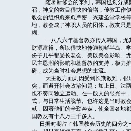
随著新修会的来到，韩国也划分成数
召，神父的数目很快的倍增，传教工作
教会的组织愈来愈严密，兴建圣堂学校
地，教会成了神职人员的团体，教友只
糊。
一八八六年基督教亦传入韩国，尤其
财源富裕，所以很快地传遍朝鲜半岛。
份子几乎都受长老会、美以美会影响。尤
民主恩潮的影响和基督教的支持，极力
碍，成为当时社会思想的主流。
天主教方面则因受到长期教难，很珍
突，而避开社会政治问题；加上日、法
也不赞同独立运动。在一般人的眼光中
式，与日常生活脱节。也许这是当时教
献，因著他们的辛勤奔走，使全国各地
国教友有十八万三千多人。
日据时期占了韩国教会历史的四分之