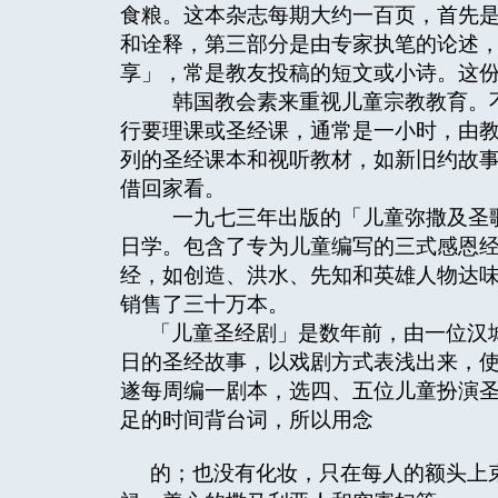
食粮。这本杂志每期大约一百页，首先
和诠释，第三部分是由专家执笔的论述
享」，常是教友投稿的短文或小诗。这份
韩国教会素来重视儿童宗教教育。不
行要理课或圣经课，通常是一小时，由
列的圣经课本和视听教材，如新旧约故
借回家看。
一九七三年出版的「儿童弥撒及圣歌
日学。包含了专为儿童编写的三式感恩
经，如创造、洪水、先知和英雄人物达
销售了三十万本。
「儿童圣经剧」是数年前，由一位汉
日的圣经故事，以戏剧方式表浅出来，
遂每周编一剧本，选四、五位儿童扮演
足的时间背台词，所以用念
的；也没有化妆，只在每人的额头上