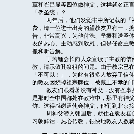
薰和崔昌显等四位做神父，这样就名正
「伪圣统」？
两年后，他们发觉书中所记载的「神
费，请一位进士出身的望教友尹有一，
告，非常高兴，为他付洗、坚振和送圣
友的热心、主动感到欣慰，但是任命主
撒和听告解。
丁若锺会长向大众宣读了主教的信件
教，请示敬孔祭祖的问题。由于教宗已
「不可以！」，为此有很多人放弃了信
的教友因烧掉祖宗牌位，被戴上不孝的
教友们眼看著没有神父，没有圣事是
是那时全中国都处在教难中，那里有神
鲜。这得感谢遣使会神父，他们到北京
周神父潜入韩国后，就住在教友崔仁
习朝鲜话，热心传教，很快地教友人数