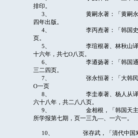
排印。
3、 黄嗣永著：「黄嗣永帛书
四年出版。
4、 李丙焘著：「韩国史大观
页。
5、 李瑄根著、林秋山译注：
十六年，共七O八页。
6、 李逎扬著：「韩国通史」
三二四页。
7、 张永恒著：「大韩民国现
O一页
8、 李圭泰著、杨人从译：「
六十八年，共二八八页。
9、 金相根，「韩国天主教的
所学报第七期，页一三九—、一六一。
10、 张存武，「清代中国对朝