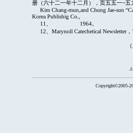
册（六十二一年十二月），页五五一~五
Kim Chang-mun,and Chung Jae-sun “Cath
Korea Publishig Co.,
11、 1964。
12、Marynoll Catechetical Newslet
（
Copyright©2005-2