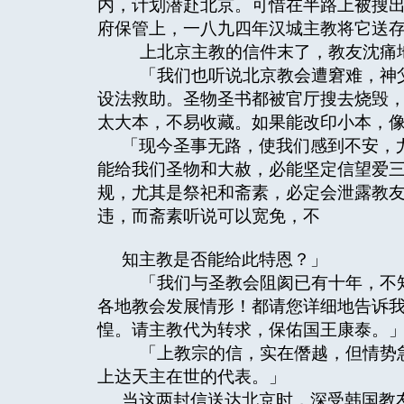
内，计划潜赴北京。可惜在半路上被搜
府保管上，一八九四年汉城主教将它送
上北京主教的信件末了，教友沈痛地
「我们也听说北京教会遭窘难，神父
设法救助。圣物圣书都被官厅搜去烧毁
太大本，不易收藏。如果能改印小本，
「现今圣事无路，使我们感到不安，
能给我们圣物和大赦，必能坚定信望爱
规，尤其是祭祀和斋素，必定会泄露教
违，而斋素听说可以宽免，不
知主教是否能给此特恩？」
「我们与圣教会阻阂已有十年，不知
各地教会发展情形！都请您详细地告诉
惶。请主教代为转求，保佑国王康泰。
「上教宗的信，实在僭越，但情势急
上达天主在世的代表。」
当这两封信送达北京时，深受韩国教