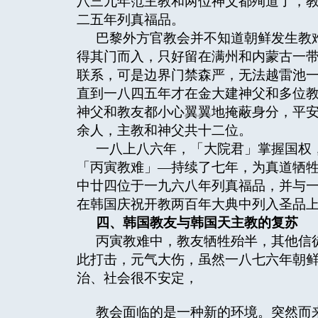
八三九年范主教和两位神父都殉道了，
二五年列真福品。
巴黎外方官教会并不知道朝鲜发生教
得其门而入，只好留在满州和内蒙古一
联系，可是边界门禁森严，无法越雷池
直到一八四五年才在金大建神父和多位
神父和教友都小心翼翼地掩蔽身分，平
余人，主教和神父共十二位。
一八上八六年，「大院君」掌握国权
「丙寅教难」—持续了七年，为真道牺
中廿四位于一九六八年列真福品，并与
在韩国庆祝开教两百年大典中列入圣品上
四、韩国教友与韩国天主教的复苏
丙寅教难中，教友牺牲殆半，其他信
此打击，元气大伤，虽然一八七六年朝
治、社会很不安定，
教会面临的是一种新的环境。突然而