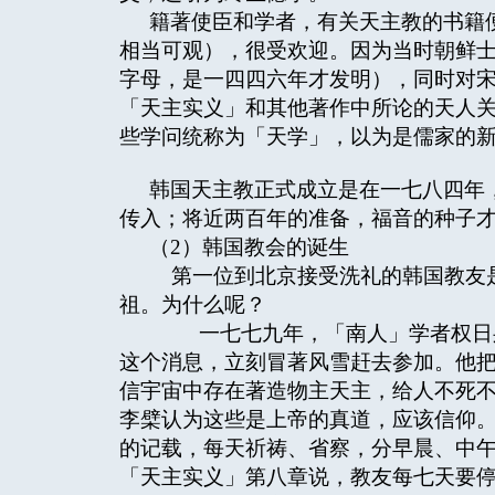
籍著使臣和学者，有关天主教的书籍
相当可观），很受欢迎。因为当时朝鲜
字母，是一四四六年才发明），同时对
「天主实义」和其他著作中所论的天人
些学问统称为「天学」，以为是儒家的
韩国天主教正式成立是在一七八四年
传入；将近两百年的准备，福音的种子
（2）韩国教会的诞生
第一位到北京接受洗礼的韩国教友是
祖。为什么呢？
一七七九年，「南人」学者权日身
这个消息，立刻冒著风雪赶去参加。他
信宇宙中存在著造物主天主，给人不死
李檗认为这些是上帝的真道，应该信仰
的记载，每天祈祷、省察，分早晨、中
「天主实义」第八章说，教友每七天要