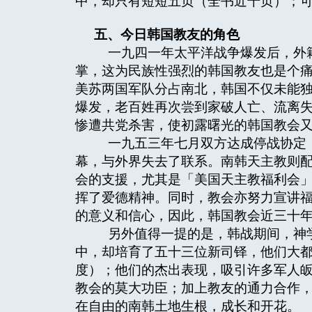
中，却只有短短五页（全书近千页）；
五、今日韩国教友的角色
一九四一年太平洋战争爆发后，外籍
掌，这为民族性强烈的韩国教友也是个
美苏两国军队分占南北，韩国不仅未能独
爆发，老百姓再次尝到家破人亡、流离
惨遭共党杀害，使初露曙光的韩国教会
一九五三年七月双方达成停战协定，
幕，与外界失去了联系。南韩天主教则
会的支援，尤其是「美国天主教福利会
挥了爱德精神。同时，教会亦努力宣讲
的意义和信心，因此，韩国教会近三十
另外值得一提的是，韩战期间，神学
中，却培育了五十三位新司铎，他们大
度）；他们的杰出表现，吸引许多军人
教会的莫大功臣；加上教友的通力合作
在自由的南韩土地生根，成长和开花。