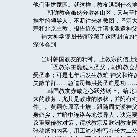
他们重建家园。就这样，教友逃到什么
朝鲜教会虽然分散各山区，又与普世
推举的领导人，不断往来各教团，坚定
宗和北京主教，报告近况并请求派遣神
辅大神学院图书馆珍藏了这两封信的
深体会到
当时韩国教友的精神。上教宗的信上
「圣教宗主巍巍大圣父，朝鲜教会是
受圣事；可是七年后发生教难 神父和许
失散羊群……急遣司铎洪扬圣血恩功…
韩国教友赤诚之心跃然纸上。给北京
来的教务，尤其是教难的惨状，并附有
件」。黄嗣永原系士族，跟随周文谟神
身僻乡，并暗中连络各地领导人，决定
议重要传教对策，请求教宗及欧洲教友
张稿纸的内容，用工笔小楷写在长六二