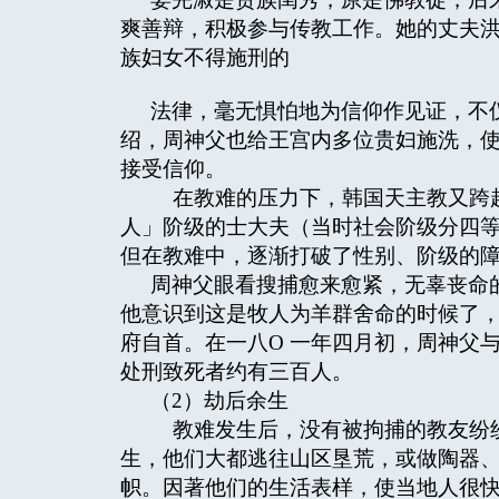
爽善辩，积极参与传教工作。她的丈夫
族妇女不得施刑的
法律，毫无惧怕地为信仰作见证，不
绍，周神父也给王宫内多位贵妇施洗，
接受信仰。
在教难的压力下，韩国天主教又跨越
人」阶级的士大夫（当时社会阶级分四
但在教难中，逐渐打破了性别、阶级的
周神父眼看搜捕愈来愈紧，无辜丧命
他意识到这是牧人为羊群舍命的时候了
府自首。在一八O 一年四月初，周神父
处刑致死者约有三百人。
（2）劫后余生
教难发生后，没有被拘捕的教友纷纷
生，他们大都逃往山区垦荒，或做陶器
帜。因著他们的生活表样，使当地人很