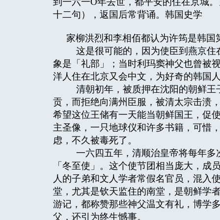
到一六一O年去世，都平安的住在京城。
十二句），返国后常背诵。韩国史学
家柳洪烈和李相佰都认为许筠是韩国
这是很可能的，因为使臣到燕京住在
象是「礼部」；当时利玛窦神父也曾被
洋人住在北京又会中文，为好奇的韩国
清朝初年，被质押在沈阳的朝鲜王子
贡，而拒绝向满州臣服，被清太宗击溃
希望这位王储有一天能当朝鲜国王，促
主圣像，一只地球仪和许多书籍，可惜
虑，不久被毒死了。
一六四五年，清顺治皇帝将每年多次
「冬至使」。这个使节团相当庞大，成
人的子弟和文人学者常假名官员，混入
堂，尤其是钦天监住的南堂，是朝鲜学
游记，都称赞那些神父温文有礼，博学
父，还引为终生憾事。