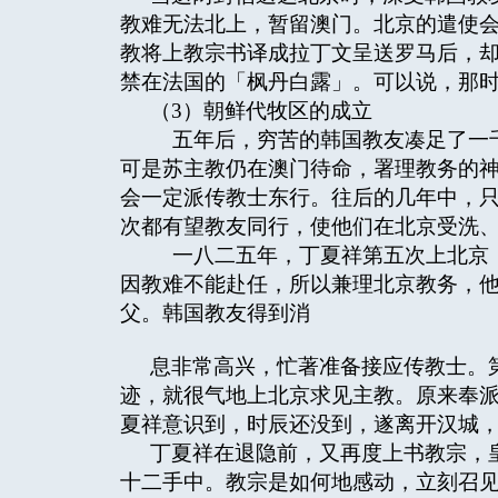
教难无法北上，暂留澳门。北京的遣使
教将上教宗书译成拉丁文呈送罗马后，
禁在法国的「枫丹白露」。可以说，那
（3）朝鲜代牧区的成立
五年后，穷苦的韩国教友凑足了一千
可是苏主教仍在澳门待命，署理教务的
会一定派传教士东行。往后的几年中，
次都有望教友同行，使他们在北京受洗
一八二五年，丁夏祥第五次上北京，
因教难不能赴任，所以兼理北京教务，
父。韩国教友得到消
息非常高兴，忙著准备接应传教士。
迹，就很气地上北京求见主教。原来奉
夏祥意识到，时辰还没到，遂离开汉城
丁夏祥在退隐前，又再度上书教宗，
十二手中。教宗是如何地感动，立刻召