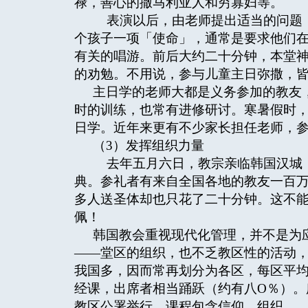
禄，善心的撒马利亚人和穷寡妇等。
表演以后，由老师提出适当的问题，
个孩子一项「使命」，通常是要求他们
有关的唱游。前后大约二十分钟，本堂
的劝勉。不用说，参与儿童主日弥撒，
主日学的老师大都是义务参加的教友
时的训练，也常有进修研讨。寒暑假时
日学。近年来更有不少家长担任老师，
（3）发挥组织力量
去年五月六日，教宗亲临韩国汉城「
典。参礼者有来自全国各地的教友一百
多人送圣体却也只花了二十分钟。这不
佩！
韩国教会重视现代化管理，并不是为
——堂区的组织，也不乏教区性的活动
我国多，因而常再划分为各区，每区平
经课，出席者相当踊跃（约有八O％）。
教区公署举行，课程包含信仰、组织