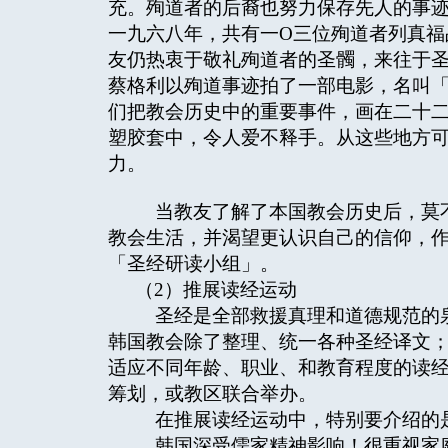
充。殉道者的后裔也努力保存先人的事
一九六八年，共有一O三位殉道者列真福
友仍热衷于敬礼殉道者的圣髑，来往于
蔡格利以殉道事迹拍了一部电影，名叫
们把教会历史中的重要事件，画在二十
塑胶套中，令人爱不释手。从这些地方
力。
当教友了解了本国教会历史后，莫不
教会生活，并渴望更认识自己的信仰，
「圣经研读小组」。
（2）推展读经运动
圣经是全部救援真理和道德规范的泉
韩国教会除了整理、统一各种圣经译文
适应不同年龄、职业、和教育程度的读
筹划，或教区联合举办。
在推展读经运动中，特别要介绍的是
韩国深受儒家精神影响！很重视家庭