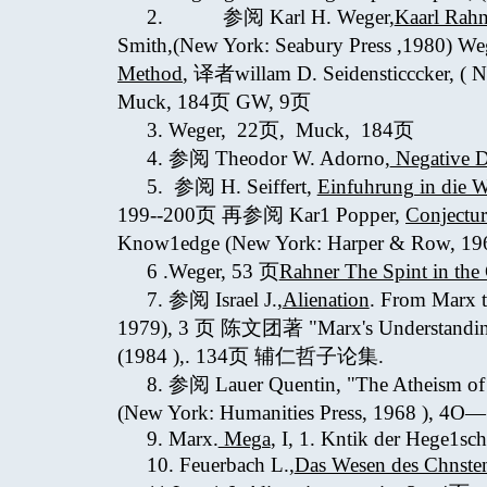
2. 参阅 Karl H. Weger,
Kaarl Rahn
Smith,(New York: Seabury Press ,1980
Method
, 译者willam D. Seidensticccker, ( Ne
Muck, 184页 GW, 9页
3. Weger, 22页, Muck, 184页
4. 参阅 Theodor W. Adorno,
Negative D
5. 参阅 H. Seiffert,
Einfuhrung in die W
199--200页 再参阅 Kar1 Popper,
Conjectur
Know1edge (New York: Harper & Row
6 .Weger, 53 页
Rahner The Spint in the
7. 参阅 Israel J.,
Alienation
. From Marx t
1979), 3 页 陈文团著 "Marx's Understanding
(1984 ),. 134页 辅仁哲子论集.
8. 参阅 Lauer Quentin, "The Atheism o
(New York: Humanities Press, 1968 ), 4
9. Marx.
Mega
, I, 1. Kntik der Hege1sch
10. Feuerbach L.,
Das Wesen des Chnste