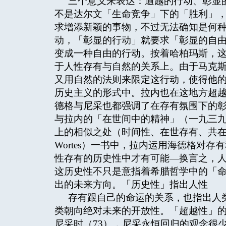
三个意义来表达：逾越的行动、彰显
不是达尔文「生命竞争」下的「胜利」
求增添新颖的事物，不过无法确知是何
动，「彰显的行动」就要求「彰显的自
变成一种自由的行动。按着哈柏玛斯，这
于人性存有与自然的关系上。由于马克
又用自然的法则来限定这行动，使得他
历史主义的形式中。拉内也在这地方超
德格与尼采也都强调了在存有氛围下的
与拉内的「在世间中的精神」（一九三
上的相似之处（时间性、在世存有、共在性…
Wortes）一书中，拉内运用海德格对
性存有的历史性中才有可能—换言之，
这历史性不只是意指着希腊哲学中的「
出的未来方向。「历史性」指出人性
存有跟自己的命运的关系，也指出人
类朝向绝对未来的开放性。「超越性」
尼采时（73），尼采永恒回归的观念很