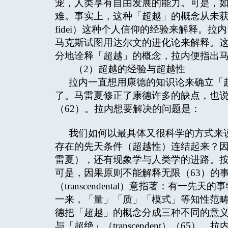
宠，人类享有自由发展的能力。可是，
难。事实上，这种「超越」的概念从未获得
fidei）这种个人信仰的经验来解释。
马克斯试图用达尔文的进化论来解释。
分地诠释「超越」的概念，拉内便指出
（2）超越的经验与超越性
拉内一直想用康德的知识论来确立「
了。马雷夏修正了康德许多的缺点，也
（62）。拉内想要解决的问题是：
我们如何以最具体又很科学的方式来
存在的先天条件（超越性）连结起来？
雷夏），还有现象学与人类学的进路。
可是，因果原则不能解释无限（63）的
（transcendental）意指著：有
一来，「量」「质」「模式」等知性范
德把「超越」的概念分成三种不同的意义：「先天
与「超绝」（transcendent）（6