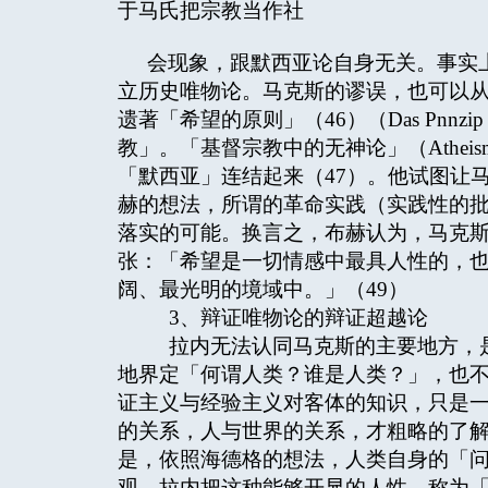
于马氏把宗教当作社
会现象，跟默西亚论自身无关。事实
立历史唯物论。马克斯的谬误，也可以从他
遗著「希望的原则」（46）（Das Pnnz
教」。「基督宗教中的无神论」（Atheismu
「默西亚」连结起来（47）。他试图让
赫的想法，所谓的革命实践（实践性的
落实的可能。换言之，布赫认为，马克斯
张：「希望是一切情感中最具人性的，也
阔、最光明的境域中。」（49）
3、辩证唯物论的辩证超越论
拉内无法认同马克斯的主要地方，是
地界定「何谓人类？谁是人类？」，也不
证主义与经验主义对客体的知识，只是
的关系，人与世界的关系，才粗略的了
是，依照海德格的想法，人类自身的「
观。拉内把这种能够开显的人性，称为「开