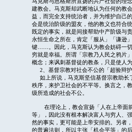
马克斯与恩格斯所宣扬的共产社会的理念
建教会。马克斯却武断地认为任何的教
益，而完全支持统治者，并为维护自己的
会是统治阶级的盟友，他的教义也符合
既定的事实，就是间接帮助中产阶级与
永恒生命之所在，肯定「服从」「谦逊
键……。因此，马克斯认为教会妨碍一
穷就是幸福。所谓「宗教乃人民之鸦片」
概念；来讽刺基督徒的教条，只是使人为
2、基督宗教对社会不公的「超验辩
如上所说，马克斯坚信基督宗教助长
秩序，来护卫社会的不平等。换言之，
级所造成的社会不公。
在理论上，教会宣扬「人在上帝面前
等」，因此没有根本解决富人与穷人、
然的事实，更可能是上帝安排的。另者
的普遍法则，所以主张「机会平等」的