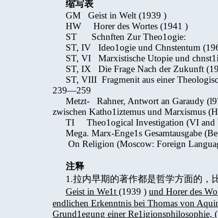
缩写表
GM Geist in Welt (1939 )
HW Horer des Wortes (1941 )
ST Schnften Zur Theo1ogie:
ST, IV Ideo1ogie und Chnstentum (1965
ST, VI Marxistische Utopie und chnst1
ST, IX Die Frage Nach der Zukunft (1
ST, VIII Fragmenit aus einer Theologis
239—259
Metzt- Rahner, Antwort an Garaudy (l97
zwischen Katho1iztemus und Marxismus (Ha
TI Theo1ogical Investigation (VI and 
Mega. Marx-Enge1s Gesamtausgabe (Ber1i
On Religion (Moscow: Foreign Languag
注释
1.拉内早期的著作都是哲学方面的，
Geist in We1t
(1939 )
und Horer des Wor
endlichen Erkenntnis bei Thomas von Aqui
Grund1egung einer Re1igionsphilosophie,