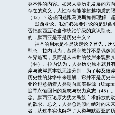
类本性的内容。如果人类历史发展的方
存在的意义，人性存有能够超越物质的
（42）？这些问题跟马克斯如何理解「
默西亚论。我们必须要讨论的是默西
否把默西亚论当作统治阶级的意识型态、
的，默西亚是不是历史主义？
神圣的启示是不是决定论？首先，历
型态。拉内认为，基督宗教并不是偶像
在界逃离，反而是从来世的彼岸来观照
（44）。拉内认为，人类历史原本就具
岸与彼岸原本就无法分别，为了契及彼
历史性的脉络中来理解，它并不是历史
亚论也意指着人类朝向真实根源（Ursp
追寻永恒回归的意志与权力意志（45）
念。默西亚论原为犹太民族自求解放的
的欲求。总之，人类总是倾向绝对的未
者，从这事实也解释了人类与默西亚的