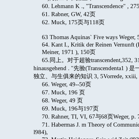
60. Lehmann K ., "Transcendence" , 2
61. Rabner, GW, 42页
62. Muck, 175页与118页
63 Thomas Aquinas` Five ways Weger,
64. Kant I., Kritik der Reinen Vernunft
Meiner, 1971 ), 150页
65.同上。对于超验transcendent,352, 313, 3
hinausgehend . "先验(Transcendenta1
独立、与生俱来的知识 3, 5Vorrede, xxiii, o
66. Weger, 49--50页
67. Muck, 196 页
68. Weger, 49 页
69. Muck, 196与197页
70. Rahner, TI, VI, 67与68页Weger, p. 
71. Habermas J. m Theory of Communic
l984),