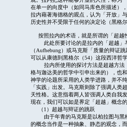
在单一的向度中（如同马库色所描述）
拉内藉著海德格的观点，认为「开放」与
历史性并不受限于任何的决定论（黑格
按照拉内的术语，就是所谓的「超越性」（ tr
此处所要讨论的是拉内的「超越」与
（Aufhebung）或马克斯「质量的
可以从康德到黑格尔（54）这段西洋哲
拉内所使用的探讨方法是超越方法（
格与迦达美的哲学中引申出来的），也
神学的论题所采用的人类学进路，并不
「实践」出发。马克斯则除了强调人类
天性格。这意指着两人皆强调人类自我
现在，我们可以如是界定「超越」概念
（1）超越与辩证的跳跃
由于年青的马克斯是以柏拉图与黑格
的概念当作是一种抽象、静态的观念，