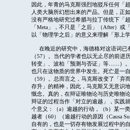
因此，年青的马克斯强烈地驳斥任何「
人类大脑所幻想出来的产品。但是，正如哈柏
没有严格地研究过希腊与拉丁传统下「超越
「Meta」，不只是「之后」（After
以「物理学之后」的意义来理解「形上学」（Me
在晚近的研究中，海德格对这语词已有
（57）。当代的学者也以无止尽的前进历程
转变」、波柏「预测与否证」等……）
也只在这物质的世界中发生。死亡是一
（59）。总而言之，马克斯改变了「弃
存升」的精神，因此，马克斯又无意识
慨念。真的，在辩证唯物论与历史唯物
辩证的过程当作「对立的逾越」，实践
个意义：（a）逾越的行动，（b）某一类（
越者（60）（逾越行动的原因（Causa Sui））
自有的，也是一切存有物发展过程中的