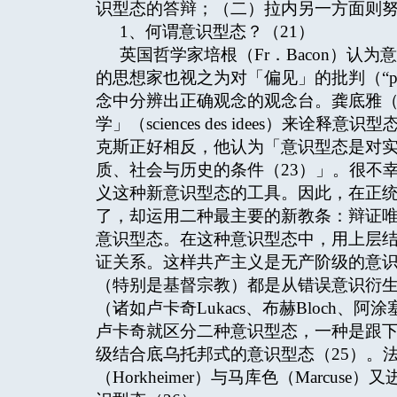
识型态的答辩；（二）拉内另一方面则
1、何谓意识型态？（21）
英国哲学家培根（Fr．Bacon）认为
的思想家也视之为对「偏见」的批判（“pr
念中分辨出正确观念的观念台。龚底雅（Cond
学」（sciences des idees）来
克斯正好相反，他认为「意识型态是对
质、社会与历史的条件（23）」。很不
义这种新意识型态的工具。因此，在正
了，却运用二种最主要的新教条：辩证唯
意识型态。在这种意识型态中，用上层
证关系。这样共产主义是无产阶级的意
（特别是基督宗教）都是从错误意识衍
（诸如卢卡奇Lukacs、布赫Bloch、阿
卢卡奇就区分二种意识型态，一种是跟
级结合底乌托邦式的意识型态（25）。法
（Horkheimer）与马库色（Marc