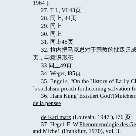
1964 ).
27. T I., VI 43页
28. 同上, 44页
29. 同上
30. 同上
31. 同上45页
32. 拉内把马克思对于宗教的批叛归
页，与意识形态
33.同上49页
34. Weger, l85页
35. Enge1s, “On the History of Ear1y Ch
`s soclalism preach forthcoming sa1vatio
36. Hans Kung'
Existiert Gott
?(Mutchen:
de la pensee
de Karl marx
(Louvain, 1947 ), l76 页
37. Hege1 F. W.
Phenomenologie des Gei
and Miche1 (Frankfurt, 1970), vol. 3.