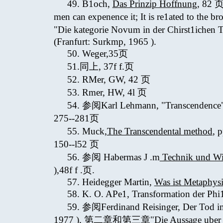
49. B1och,
Das Prinzip Hoffnung
, 82 页
men can expenence it; It is re1ated to th
"Die kategorie Novum in der Chirst1ichen
(Franfurt: Surkmp, 1965 ).
50. Weger,35页
51.同上, 37f f.页
52. RMer, GW, 42 页
53. Rmer, HW, 4l 页
54. 参阅Karl Lehmann, "Transcendenc
275--281页
55. Muck,
The Transcendental method
,
150--l52 页
56. 参阅 Habermas J .m
Technik und Wis
),48f f .页.
57. Heidegger Martin,
Was ist Metaphys
58. K. O. APe1, Transformation der Phi
59. 参阅Ferdinand Reisinger, Der Tod i
1977 ), 第二章和第三章"Die Aussage uber d