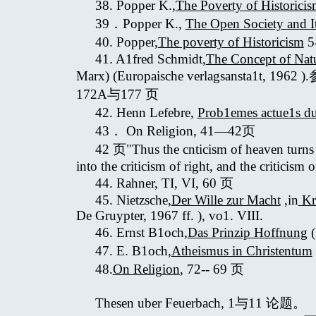
38. Popper K.,
The Poverty of Historici
39．Popper K.,
The Open Society and I
40. Popper,
The poverty of Historicism
5
41. A1fred Schmidt,
The Concept of Nat
Marx) (Europaische verlagsansta1t, 196
172A与177 页
42. Henn Lefebre,
Prob1emes actue1s d
43． On Religion, 41—42页
42 页"Thus the cnticism of heaven turns in
into the criticism of right, and the criticism 
44. Rahner, TI, VI, 60 页
45. Nietzsche,
Der Wille zur Macht
,in
Kr
De Gruypter, 1967 ff. ), vo1. VIII.
46. Ernst B1och,
Das Prinzip Hoffnung
(
47. E. B1och,
Atheismus in Christentum
48.
On Religion
, 72-- 69 页
Thesen uber Feuerbach, 1与11 论题。