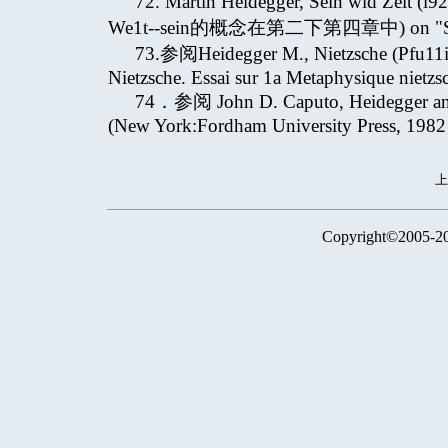
72. Martin Heidegger, Sein wid Zeit (l92
We1t--sein的概念在第二下第四章中) on "
73.参阅Heidegger M., Nietzsche (Pf
Nietzsche. Essai sur 1a Metaphysique nietzs
74．参阅 John D. Caputo, Heidegger and
(New York:Fordham University Press, 1982 
Copyright©2005-2