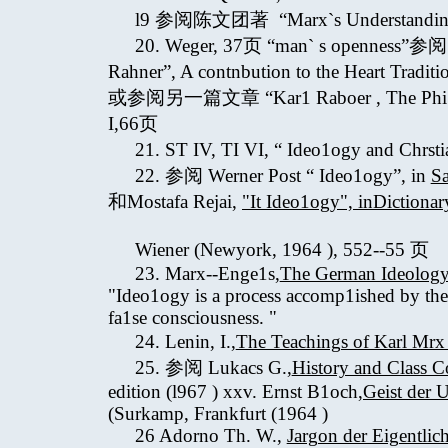
l9 参阅陈文团著 “Marx`s Understanding o
20. Weger, 37页 “man` s openness”参阅 A
Rahner”, A contnbution to the Heart Traditi
或参阅另一篇文章 “Kar1 Raboer , The Phi1osop
I,66页
21. ST IV, TI VI, “ Ideo1ogy and Chrst
22. 参阅 Werner Post “ Ideo1ogy”, in
S
和Mostafa Rejai,
"It Ideo1ogy", inDictionar
Wiener (Newyork, 1964 ), 552--55 页
23. Marx--Enge1s,
The German Ideolog
"Ideo1ogy is a process accomp1ished by the
fa1se consciousness. "
24. Lenin, I.,
The Teachings of Karl Mr
25. 参阅 Lukacs G.,
History and Class C
edition (l967 ) xxv. Ernst B1och,
Geist der 
(Surkamp, Frankfurt (1964 )
26 Adorno Th. W.,
Jargon der Eigentlich