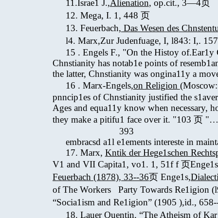
11.Israe1 J.,
Alienation
, op.cit., 3—4页
12. Mega, I. 1, 448 页
13. Feuerbach,
Das Wesen des Chnstent
l4. Marx,Zur Judenfuage, I, l843: I,. 157
15 . Engels F., "On the Histoy of.Ear1y 
Chnstianity has notab1e points of resemb1
the latter, Chnstianity was ongina11y a mov
16 . Marx-Engels,
on Religion
(Moscow: 
pnncip1es of Chnstianity justified the s1av
Ages and equa11y know when necessary, how
they make a pitifu1 face over it. "103 页 "
393
embracsd a1l e1ements intereste in maint
17. Marx,
Kntik der Hege1schen Rechts
V1 and VII Capita1, vo1. 1, 51f f 页Enge1s
Feuerbach (1878), 33--36
页 Enge1s,
Dialect
of The Workers Party Towards Re1igion (l
“Socia1ism and Re1igion” (1905 ),id., 65
18. Lauer Quentin, “The Atheism of Ka