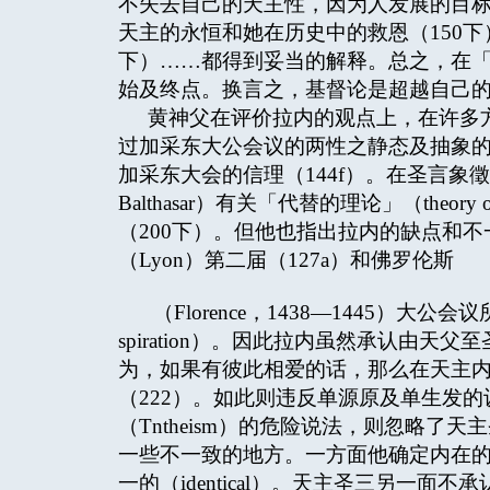
不失去自己的天主性，因为人发展的目
天主的永恒和她在历史中的救恩（150下
下）……都得到妥当的解释。总之，在
始及终点。换言之，基督论是超越自己的
黄神父在评价拉内的观点上，在许多
过加采东大公会议的两性之静态及抽象
加采东大会的信理（144f）。在圣言象
Balthasar）有关「代替的理论」（theory o
（200下）。但他也指出拉内的缺点和
（Lyon）第二届（127a）和佛罗伦斯
（Florence，1438—1445）大公会议
spiration）。因此拉内虽然承认由
为，如果有彼此相爱的话，那么在天主内就有二种行动
（222）。如此则违反单源原及单生发
（Tntheism）的危险说法，则忽略
一些不一致的地方。一方面他确定内在的（Im
一的（identical）。天主圣三另一