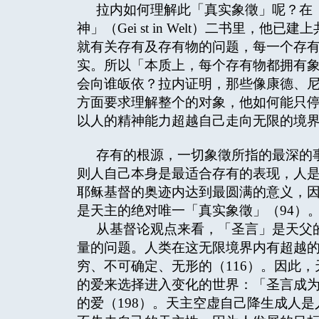
拉内如何理解此「真实象徵」呢？在「聆听圣
神」（Gei st in Welt）二书里
就有关存有及存有物的问题，每一个存
实。所以「本质上，每个存有物都拥有象
会向谁皈依？拉内证明，那些像康德、尼
方面要求理解整个的对象，他如何能只
以人的精神能力超越自己走向无限的境
存有的根源，一切象徵所指的最深的
则人自己本身是最适合存有的表现，人是
耶稣基督的奥迹内达到最圆满的意义，
是天主的绝对唯一「真实象徵」（94）
从基督论观点来看，「圣言」是天父的「真
量的问题。人类在这无限境界内有超越
穷、不可确定、无形的（116）。因此
的爱来选择进入变化的世界：「圣言成为
的爱（198）。天主空虚自己降生成人