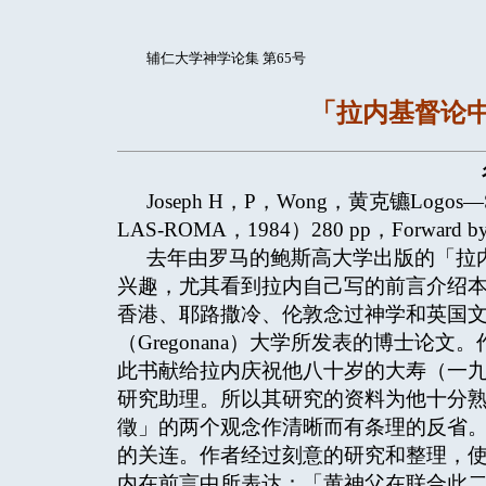
辅仁大学神学论集 第65号
「拉内基督论
Joseph H，P，Wong，黄克镳Logos—Symbo
LAS-ROMA，1984）280 pp，Forward by
去年由罗马的鲍斯高大学出版的「拉
兴趣，尤其看到拉内自己写的前言介绍
香港、耶路撒冷、伦敦念过神学和英国
（Gregonana）大学所发表的博士
此书献给拉内庆祝他八十岁的大寿（一
研究助理。所以其研究的资料为他十分
徵」的两个观念作清晰而有条理的反省
的关连。作者经过刻意的研究和整理，
内在前言中所表达：「黄神父在联合此