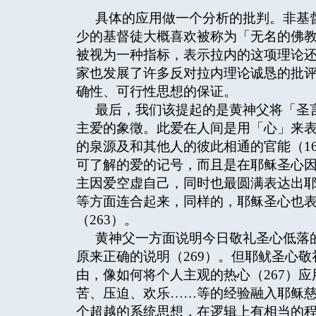
具体的应用做一个分析的批判。非基
少的基督徒大概喜欢被称为「无名的佛
被视为一种指标，表示拉内的这项理论
家也发展了许多反对拉内理论诚恳的批
确性、可行性思想的保证。
最后，我们该提起的是黄神父将「圣
主爱的象徵。此爱在人间是用「心」来表达
的泉源及和其他人的彼此相通的官能（1
可了解的爱的记号，而且是在耶稣圣心
主因爱空虚自己，同时也最圆满表达出
等方面连合起来，同样的，耶稣圣心也
（263）。
黄神父一方面说明今日敬礼圣心低落
原来正确的说明（269）。但耶鱿圣心
由，像如何将个人主观的热心（267）
苦、压迫、欢乐……等的经验融入耶稣
个超越的系统思想，在逻辑上有相当的