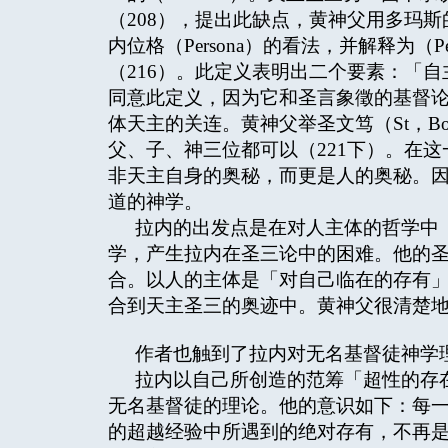
（208），提出此缺点，黄神父用多玛斯的复和
内位格（Persona）的看法，并解释为（Person is a re
（216）。此定义表明出二个要素：「
同意此定义，因为它和圣言象徵的基督
体天主的关连。黄神父举圣文笃（St，Bo
父、子、神三位都可以（221下）。在
非天主自身的奥秘，而更是人的奥秘。
道的神学。
拉内的出发点是在对人主体的哲学中
学，产生拉内在圣三论中的困难。他的
合。以人的主体是「对自己临在的存有」
合到天主圣三的奥迹中。黄神父很清楚地批
作者也触到了拉内对无名基督徒神学理论这个
拉内以自己所创造的范筹「超性的存在基本状况」
无名基督徒的理论。他的意识如下：每
的超越经验中所遇到的绝对存有，不再