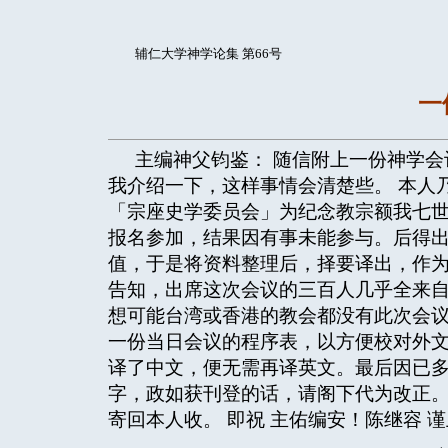
辅仁大学神学论集 第66号
一
主编神父钧鉴： 随信附上一份神学
我介绍一下，这样事情会清楚些。 本人
「宗座史学委员会」为纪念教宗额我七
报名参加，结果因有事未能参与。后得
值，于是将资料整理后，择要译出，作
告知，出席这次会议的三百人几乎全来
想可能台湾或香港的教会都没有此次会议
一份当日会议的程序表，以方便校对外
译了中文，便无需再译英文。最后因已
字，政如获刊登的话，请阁下代为改正
寄回本人收。 即祝 主佑编安！陈继容 