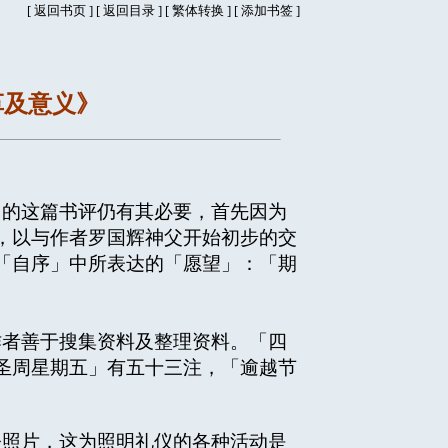
[
返回书页
] [
返回目录
]
[
繁体转换
] [
添加书签
]
革及意义》
的这篇书评仍有其必要，首先因为
，以与作者罗国辉神父开始初步的交
「自序」中所表达的「愿望」：「期
者善于搜集资料及整理资料。「四
圣周星期五」有五十三注，「逾越节
照片，这为照明礼仪的各种活动是