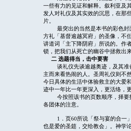
一些有力的见证和解释。叙利亚及
发人对礼仪及其实效的沉思，在那
片。
最突出的当然是本书的彩色封面
方礼「基督逾越冥府」的圣像，不
讲道词「主下降阴府」所说的。作
锁，把我们从死亡的幽谷中拯救出
二
选题得当，击中要害
谈礼仪先谈逾越奥迹，及其准备
主而来看热闹的人。圣周礼仪则不
今日具体的生活中体验救主的大爱
迹中一年比一年更深入，更活络，
今按照该书的页数顺序，择要指
各团体的注意。
1．页60所说「祭与宴的合一
也是爱的圣筵，交给教会」。神学论