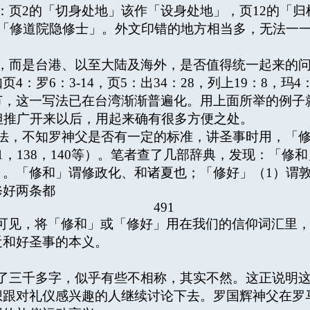
页2的「切身处地」该作「设身处地」，页12的「归
作「修道院隐修士」。外文印错的地方相当多，无法一
而是台港、以至大陆及海外，是否值得统一起来的问
：罗6：3-14，页5：出34：28，列上19：8，玛
，这一写法已在台湾渐渐普遍化。用上面所举的例子就是
但推广开来以后，用起来确有很多方便之处。
，不知罗神父是否有一定的标准，讲圣事时用，「修
1，138，140等）。笔者查了几部辞典，发现：「修
。「修和」谓修政化、和诸夏也；「修好」（1）谓敦
修好两条都
491
可见，将「修和」或「修好」用在我们的信仰词汇里
近和好圣事的本义。
三千多字，似乎有些不相称，其实不然。这正说明这
想跟对礼仪感兴趣的人继续讨论下去。罗国辉神父在罗