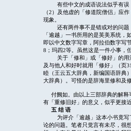
有些中文的成语说法似乎有误：
（2）及他虚的「修道院僧侣」应
现象。
还有两件事不是错或对的问题，
「逾越」一书所用的是英美系统，如页4
即以中文数字写章，阿拉伯数字写节
8；玛四2等。虽然这是一件小事，
关于「修和」或「修好」的用法
及与他人和好时就用「修好」（页3
睦（王云五大辞典，新编国语辞典）
大辞典）。可怪的是辞海里修和及
付阙如。由以上三部辞典的解释
有「重修旧好」的意义，似乎更接
五
结
语
为评介「逾越」这本小书竟写了
论的问题。笔者只觉言有未尽，很