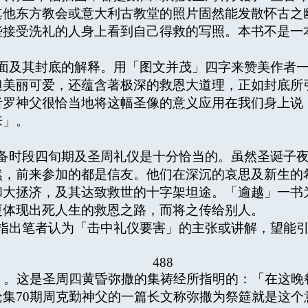
其他东方教会或意大利古教堂的照片固然能发散怀古之
些接受洗礼的人身上看到自己得救的写照。本书不是一
及其封底的解释。用「图文并茂」四字来赞美作者一
但美丽可爱，还蕴含著极深的救恩大道理，正如封底所
者罗神父很恰当地将这幅圣像的意义应用在我们身上说
来」。
时段四旬期及圣周礼仪是十分恰当的。虽然圣诞子夜
然，前来参加的都是信友。他们在深沉的哀思及新生的
和大拯济，及其达致救世的十字架坦途。「逾越」一书
更体现出死人生的救恩之路，而将之传给别人。
出笔者认为「击中礼仪要害」的主张或讲解，望能引
488
」。这是圣周四黄昏弥撒的集祷经所指明的：「在这晚
集70期周克勤神父的一篇长文称弥撒为祭筵就是这个