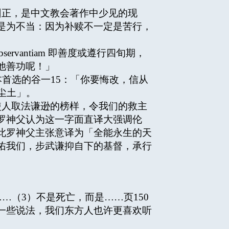
纠正，是中文教会著作中少见的现
苦行」是为不当：因为补赎不一定是苦行，
ervantiam 即善度或遵行四旬期，
他善功呢！」
首选的谷一15：「你要悔改，信从
尘土」。
使人取法谦逊的榜样，令我们的救主
罗神父认为这一字面直译大强调伦
此罗神父主张意译为「全能永生的天
佑我们，步武谦抑自下的基督，承行
…（3）不是死亡，而是……页150
一些说法，我们东方人也许更喜欢听