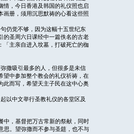
幽情，今日香港及韩国的礼仪照也启
本画册，须用沉思默祷的心看这些照
句仍觉不够，因为这幅十五世纪东
引的圣周六日课经中一篇佚名的古老
：「主亲自进入坟墓，打破死亡的枷
弥撒吸引最多的人，但很多是未信
希望中参加整个教会的礼仪祈祷，在
为此而写，希望天主子民在这中心奥
起以中文举行圣教礼仪的各堂区及
餐中，基督把万古常新的祭献，同时
意思。望弥撒而不参与圣筵，也不与