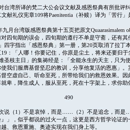
对台湾所译的梵二大公会议文献及感恩祭典有所批评
献礼仪宪章109将Paenitentia（补赎）译为「
湾版感恩祭典第十五页把原文Quaarasimalem obs
前对四旬期的误会，四旬期的遵行不单是守斋，还有其
」四字指出「感恩祭典」第一册，第20页取消了拉丁本
19：「人哪！你要记住，你原是尘土，将来还要归于
难圣枝主日」的集祷经是：「全能永生的天主，只为
你使我们服膺基督坚忍的教训，分享他复活的恩惠」。
基督空虚自己、听命至死，所带给我们的救恩效果。因
尊就卑，降生成人，服从至死，死在十字架上，求你助
490
说（1）不是哀悼，而是……（2）不是追念，而是…
会』」，似乎都说的过火一点，这更是西方哲学论证的
逾越、救恩重施、奥迹实现在我们身上等。