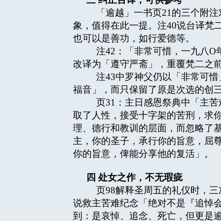
「逾越」一书页21的三个附注
象，值得在此一提。注40说台译梵二文
也可以是善功，如行爱德等。
注42：「非常可惜，一九八O年九月台
改译为「遵守严斋」，重覆梵二之
注43中罗神父仍以「非常可惜
福音」，而只保留了原是次选的创三
页31：主日感恩祭典中「主苦
取了人性，接受十字架的苦刑，求
理、德行和教训的层面，而忽略了
主，你的圣子，承行你的旨意，屈
你的旨意，俾能分享他的复活」。
四
处女之作，不无瑕疵
页98解释圣周五的礼仪时，三次
说救主苦难纪念「绝对不是『追悼
到：是哀悼、追念、死亡，但更是