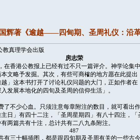
国辉著《逾越——四甸期、圣周礼仪：沿
教真理学会出版
房志荣
在香港公教报上已经有过不只一篇评介。神学论集中
藉本文略予发掘。其次，有些可商榷的地方愿在此提出
逾越」这本书打开了讨论礼仪问题的大门，正如作者在
深入发展本地化的四旬及圣周的信仰生活」。
了不少心血。只须注意每章附注的数目，就可看出作
难主日」有四十二注，「圣周星期四」有八十四注，「
中有两篇共有十注，总计共有二八九条附注。
487
有三十幅插图，都是跟四旬期及圣周有关的一些古今