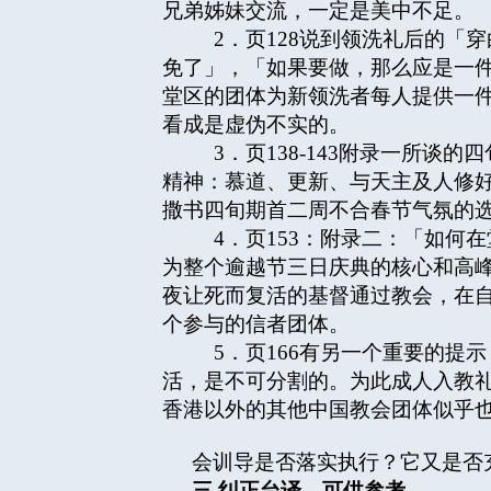
兄弟姊妹交流，一定是美中不足。
2．页128说到领洗礼后的「
免了」，「如果要做，那么应是一
堂区的团体为新领洗者每人提供一
看成是虚伪不实的。
3．页138-143附录一所谈
精神：慕道、更新、与天主及人修
撒书四旬期首二周不合春节气氛的
4．页153：附录二：「如何
为整个逾越节三日庆典的核心和高
夜让死而复活的基督通过教会，在
个参与的信者团体。
5．页166有另一个重要的提
活，是不可分割的。为此成人入教
香港以外的其他中国教会团体似乎
会训导是否落实执行？它又是否
三
纠正台译，可供参考