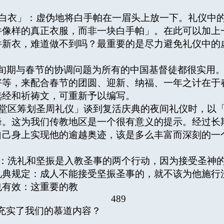
穿白衣」：虚伪地将白手帕在一眉头上放一下。礼仪中
件像样的真正衣服，而非一块白手帕」。在此可以加上
件新衣，难道做不到吗？最重要的是尽力避免礼仪中的
的四旬期与春节的协调问题为所有的中国基督徒都很实用。
好等，来配合春节的团圆、迎新、纳福、一年之计在于
选经和祈祷文，可重新予以编写。
在堂区筹划圣周礼仪」谈到复活庆典的夜间礼仪时，以
峰。这为我们传教地区是一个很有意义的提示。经过长
自己身上实现他的逾越奥迹，该是多么丰富而深刻的一
示：洗礼和坚振是入教圣事的两个行动，因为接受圣神
礼典规定：成人不能接受坚振圣事的，就不该为他施行
也有效：这重要的教
489
充实了我们的慕道内容？